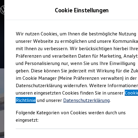
Modelle und Konfigurator
Cookie Einstellungen
Konfigurator
Modelle vergleichen
Konfiguration laden
Zum
Zum
Autosuche
Service
Wir nutzen Cookies, um Ihnen die bestmögliche Nutzung
Hauptinhalt
Footer
Elektroautos
Hille und Walther
springen
springen
unserer Webseite zu ermöglichen und unsere Kommunika
ENERGY Sondermodelle
Nutzfahrzeuge
mit Ihnen zu verbessern. Wir berücksichtigen hierbei Ihr
SUV und CUV
4.9
|
534 Bewertungen
Präferenzen und verarbeiten Daten für Marketing, Analyt
Familienautos
und Personalisierung nur, wenn Sie uns Ihre Einwilligung
Kombis
Kompaktwagen
geben. Diese können Sie jederzeit mit Wirkung für die Zu
Sportwagen
im Cookie Manager (Meine Präferenzen verwalten) in der
Schnell verfügbare Fahrzeuge
Angebote und Produkte
Datenschutzerklärung widerrufen. Weitere Informatione
Aktuelle Angebote
unseren eingesetzten Cookies finden Sie in unserer
Cooki
E-Auto-Förderung
Richtlinie
und unserer
Datenschutzerklärung
.
Volkswagen Marktplatz
Die ENERGY Sondermodelle
Folgende Kategorien von Cookies werden durch uns
Junge Gebrauchtwagen und Gebrauchtwagen
Volkswagen Zertifizierte Gebrauchtwagen
eingesetzt:
Elektromobilität bei Gebrauchtwagen
Zubehör- und Serviceangebote
Saisonangebote