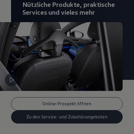
Nützliche Produkte, praktische
Magazin
Lifestyle
Services und vieles mehr
Transport
Familie
Elektromobilität
Volkswagen R
Pannen- und Unfallhilfe
Volkswagen Kundenbetreuung
Online-Prospekt öffnen
Zu den Service- und Zubehörangeboten