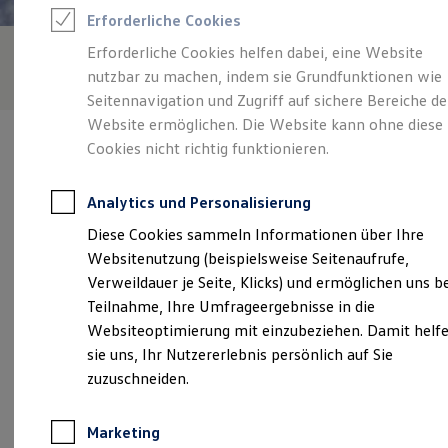
Reifenpakete
Erforderliche Cookies
Leasing
Leasing-Angebote
Erforderliche Cookies helfen dabei, eine Website
Gebrauchtwagen Leasing
nutzbar zu machen, indem sie Grundfunktionen wie
Junge Gebrauchtwagen-Leasing
Elektroauto Leasing
Seitennavigation und Zugriff auf sichere Bereiche de
Kleinwagen-Leasing
Website ermöglichen. Die Website kann ohne diese
Leasing ohne Anzahlung
Cookies nicht richtig funktionieren.
Finanzierung
Autokredit mit Schlussrate
Versicherungen und Garantien
Analytics und Personalisierung
Kfz-Versicherung
Verantwortlich für die Inhalte auf dieser Seite ist die Hille -
Restschuldversicherungen
Diese Cookies sammeln Informationen über Ihre
Walther GmbH
(
Impressum & Rechtliches
)
Garantien
Websitenutzung (beispielsweise Seitenaufrufe,
Wartungsverträge
Geschäftskunden
Verweildauer je Seite, Klicks) und ermöglichen uns b
Professional Class bei Volkswagen
Unsere 
Teilnahme, Ihre Umfrageergebnisse in die
Großkunden
Websiteoptimierung mit einzubeziehen. Damit helf
Behörden
Direktkunden
sie uns, Ihr Nutzererlebnis persönlich auf Sie
Sonderfahrzeuge
Adelheidstraße 17-19, 65185 Wiesbaden
zuzuschneiden.
Anpfiff zum Gewinn
Elektromobilität
Montag
-
Donnerstag
08:00
-
17:30
Uhr
Elektroautos
Marketing
ID. Tutorials