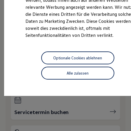
werden, sodass Ihnen auch auf anderen Webseiten
Gebrauchtwagen
Hybridautos
relevante Werbung angezeigt werden kann. Wir nut
Marke und Erlebnis
Service
die Dienste eines Dritten für die Verarbeitung solche
Volkswagen R und R Experience
R-Modelle
Daten zu Marketing Zwecken. Diese Cookies werden
Volkswagen Economy
R Experience
soweit dies zweckdienlich ist, oftmals mit
Service
Driving Experience
Seitenfunktionalitäten von Dritten verlinkt.
Volkswagen entdecken
Online-Fahrzeugbewertung
Werkbesichtigung
Factory visit
Lifestyle Shop
T-Roc Kollektion
Optionale Cookies ablehnen
Golf Kollektion
Wie können wir
ID. Kollektion
Volkswagen Kollektion
Alle zulassen
Ihnen weiterhelfen?
R-Kollektion
GTI Kollektion
Fußball Drop
we drive football
#wedriveproud
Besitzer und Service
myVolkswagen
Servicetermin buchen
Software Updates
Service und Ersatzteile
Inspektion und HU/AU
Reparaturen und Checks