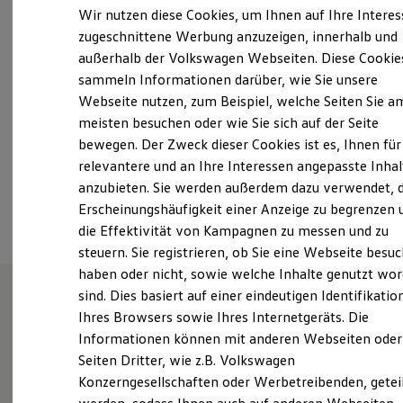
Freitag
08:00
-
17:00
Uhr
Elektrofahrzeugkonzepte
Wir nutzen diese Cookies, um Ihnen auf Ihre Intere
ID. EVERY1
Samstag
Geschlossen
zugeschnittene Werbung anzuzeigen, innerhalb und
Reichweite
Sonntag
Geschlossen
außerhalb der Volkswagen Webseiten. Diese Cookie
Reichweite der ID. Modelle
Reichweite im Winter
sammeln Informationen darüber, wie Sie unsere
Rekuperation
info@hille-walther.de
Webseite nutzen, zum Beispiel, welche Seiten Sie a
Laden
meisten besuchen oder wie Sie sich auf der Seite
Laden unterwegs
+49 611 393660
Laden Zuhause
bewegen. Der Zweck dieser Cookies ist es, Ihnen für
Ladestationen finden
relevantere und an Ihre Interessen angepasste Inhal
Ladezeitensimulator
anzubieten. Sie werden außerdem dazu verwendet, d
Batterie
Ansprechpartner
Sicherheit
Erscheinungshäufigkeit einer Anzeige zu begrenzen 
Garantie und Lebensdauer
die Effektivität von Kampagnen zu messen und zu
Nachhaltigkeit
steuern. Sie registrieren, ob Sie eine Webseite besuc
Technologie
Kosten und Kauf
haben oder nicht, sowie welche Inhalte genutzt wo
Verbrauchskosten
sind. Dies basiert auf einer eindeutigen Identifikatio
Kaufoptionen
Ihres Browsers sowie Ihres Internetgeräts. Die
E-Auto-Förderung
Unsere Leistungen
im
Software und Konnektivität
Informationen können mit anderen Webseiten oder
Die ID. Software 6
Überblick
Seiten Dritter, wie z.B. Volkswagen
ID. Software Versionen und Updates
Konzerngesellschaften oder Werbetreibenden, getei
Digitale Extras
Schnittstellen zu Ihrem ID.