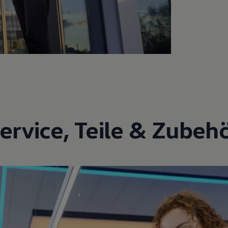
ervice
,
Teile
&
Zubeh