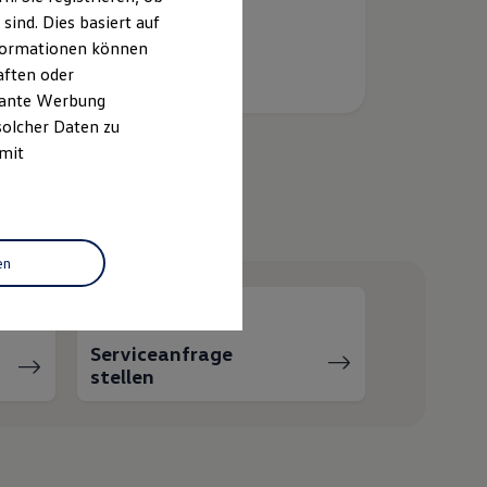
ind. Dies basiert auf
Informationen können
aften oder
evante Werbung
solcher Daten zu
 mit
helfen?
en
Serviceanfrage
stellen