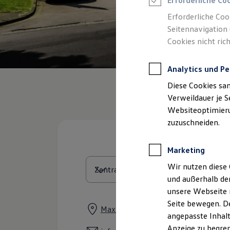
Erforderliche Co
Reifenpakete
Leasing
Erforderliche Coo
Leasing-Angebote
Seitennavigation 
Gebrauchtwagen Leasing
Cookies nicht rich
Junge Gebrauchtwagen-Leasing
Elektroauto Leasing
Kleinwagen-Leasing
Analytics und Pe
Leasing ohne Anzahlung
Finanzierung
Diese Cookies sa
Autokredit mit Schlussrate
Versicherungen und Garantien
Verweildauer je S
Kfz-Versicherung
Websiteoptimierun
Restschuldversicherungen
zuzuschneiden.
Garantien
Wartungsverträge
Geschäftskunden
Marketing
Professional Class bei Volkswagen
Großkunden
Wir nutzen diese 
Behörden
und außerhalb de
Direktkunden
Sonderfahrzeuge
unsere Webseite n
Anpfiff zum Gewinn
Seite bewegen. De
Elektromobilität
Max-Planck-Straße 17 - 21, 52477 A
angepasste Inhalt
Elektroautos
ID. Tutorials
Anzeige zu begren