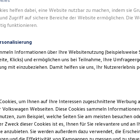
okies
kies helfen dabei, eine Website nutzbar zu machen, indem sie G
Verantwort
und Zugriff auf sichere Bereiche der Website ermöglichen. Die W
Automobil
tig funktionieren.
rsonalisierung
mmeln Informationen über Ihre Websitenutzung (beispielsweise S
eite, Klicks) und ermöglichen uns bei Teilnahme, Ihre Umfrageerge
g mit einzubeziehen. Damit helfen sie uns, Ihr Nutzererlebnis pe
Cookies, um Ihnen auf Ihre Interessen zugeschnittene Werbung a
Unsere Abteilungen
r Volkswagen Webseiten. Diese Cookies sammeln Informationen 
utzen, zum Beispiel, welche Seiten Sie am meisten besuchen oder
Montag
-
Freitag
08:00
-
18:30
Uhr
r Zweck dieser Cookies ist es, Ihnen für Sie relevantere und an I
Samstag
09:00
-
14:00
Uhr
lsdorf
e anzubieten. Sie werden außerdem dazu verwendet, die Erschein
Sonntag
Geschlossen
zen und die Effektivität von Kampagnen zu messen und zu steuern