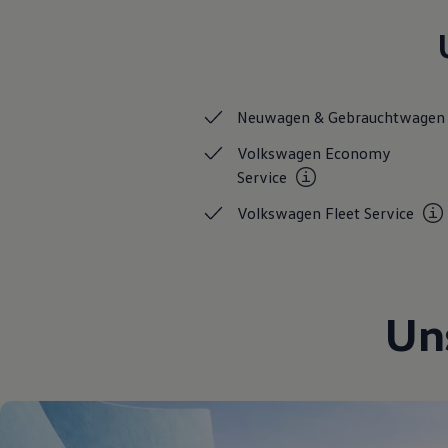
Hybridautos
Marke und Erlebnis
Volkswagen R und R Experience
R-Modelle
R Experience
Driving Experience
Neuwagen &
Gebrauchtwagen
Volkswagen entdecken
Werkbesichtigung
Volkswagen Economy
Factory visit
Lifestyle Shop
Service
T-Roc Kollektion
Golf Kollektion
Volkswagen Fleet
Service
ID. Kollektion
Volkswagen Kollektion
R-Kollektion
GTI Kollektion
Fußball Drop
Un
we drive football
#wedriveproud
Besitzer und Service
myVolkswagen
Software Updates
Service und Ersatzteile
Inspektion und HU/AU
Reparaturen und Checks