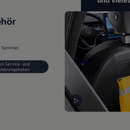
ehör
en Sommer.
en Service- und
ehörangeboten