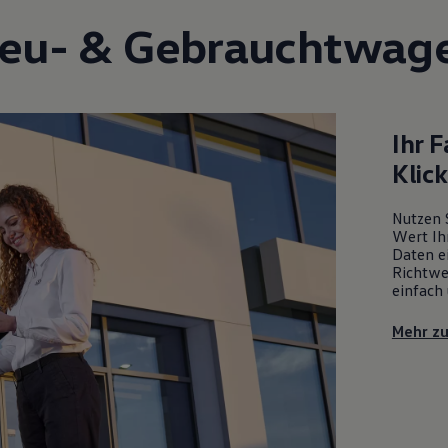
eu- &
Gebrauchtwag
Ihr 
Klic
Nutzen 
Wert Ih
Daten ei
Richtwe
einfach 
Mehr z