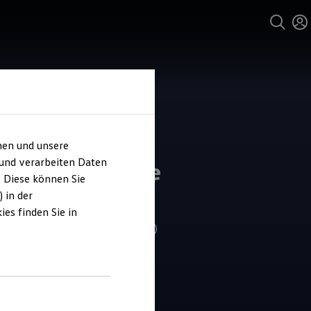
hen und unsere
und Service
 und verarbeiten Daten
obs Automobile
. Diese können Sie
dorf
 in der
es finden Sie in
4.8
|
398 Bewertungen