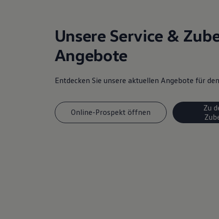
Magazin
Lifestyle
Transport
Unsere Service & Zub
Familie
Elektromobilität
Angebote
Volkswagen R
Pannen- und Unfallhilfe
Volkswagen Kundenbetreuung
Entdecken Sie unsere aktuellen Angebote für d
Zu d
Online-Prospekt öffnen
Zub