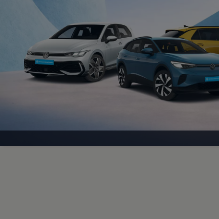
Motorenöl und Flüssigkeiten
Räder und Reifen
Pannen- und Unfallhilfe
Economy Service
Volkswagen Teile
Zubehör
Modellspezifisches Zubehör
Schutz und Pflege
Transport
Entertainment und Elektronik
Individualisieren
Wallbox und Ladekabel
Digitale Extras
Dienste für Ihr Modell finden
Volkswagen Apps, Login und Shop
Handy und Fahrzeug verbinden
Updates für Software, Karten und Radio
Über Ihr Auto
Vorgängermodelle
Kundeninformationen
Volkswagen Kundenbetreuung
Warn- und Kontrollleuchten
Assistenzsysteme
Digitale Betriebsanleitung
Live Beratung