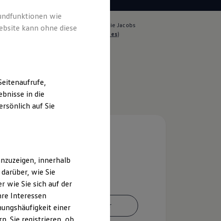
rundfunktionen wie
lich für die Inhalte auf dieser Seite ist die Jacobs
ebsite kann ohne diese
e Alsdorf GmbH
(
Impressum & Rechtliches
)
eitenaufrufe,
bnisse in die
rsönlich auf Sie
nzuzeigen, innerhalb
darüber, wie Sie
 wie Sie sich auf der
hre Interessen
Ansprechpartner
ungshäufigkeit einer
. Sie registrieren, ob