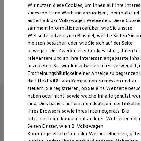
Samstag
08:30
-
12:30
Uhr
Elektrofahrzeugkonzepte
Wir nutzen diese Cookies, um Ihnen auf Ihre Intere
ID. EVERY1
Sonntag
Geschlossen
zugeschnittene Werbung anzuzeigen, innerhalb und
Reichweite
außerhalb der Volkswagen Webseiten. Diese Cookie
Reichweite der ID. Modelle
info@jacobs-bergheim.de
Reichweite im Winter
sammeln Informationen darüber, wie Sie unsere
Rekuperation
Webseite nutzen, zum Beispiel, welche Seiten Sie a
Laden
+49 2271 76170
meisten besuchen oder wie Sie sich auf der Seite
Laden unterwegs
Laden Zuhause
bewegen. Der Zweck dieser Cookies ist es, Ihnen für
Ladestationen finden
relevantere und an Ihre Interessen angepasste Inhal
Ansprechpartner
Ladezeitensimulator
anzubieten. Sie werden außerdem dazu verwendet, d
Batterie
Sicherheit
Erscheinungshäufigkeit einer Anzeige zu begrenzen 
Garantie und Lebensdauer
die Effektivität von Kampagnen zu messen und zu
Nachhaltigkeit
steuern. Sie registrieren, ob Sie eine Webseite besuc
Technologie
Kosten und Kauf
haben oder nicht, sowie welche Inhalte genutzt wo
Verbrauchskosten
sind. Dies basiert auf einer eindeutigen Identifikatio
Wie können wir
Kaufoptionen
Ihres Browsers sowie Ihres Internetgeräts. Die
E-Auto-Förderung
Software und Konnektivität
Informationen können mit anderen Webseiten oder
Ihnen weiterhelfen?
Die ID. Software 6
Seiten Dritter, wie z.B. Volkswagen
ID. Software Versionen und Updates
Konzerngesellschaften oder Werbetreibenden, getei
Digitale Extras
Schnittstellen zu Ihrem ID.