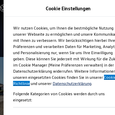
Modelle und Konfigurator
Cookie Einstellungen
Konfigurator
Modelle vergleichen
Konfiguration laden
Zum
Zum
Autosuche
Verkauf und Service
Wir nutzen Cookies, um Ihnen die bestmögliche Nutzung
Hauptinhalt
Footer
Elektroautos
Jacobs Automobile Bergheim
springen
springen
unserer Webseite zu ermöglichen und unsere Kommunika
ENERGY Sondermodelle
Nutzfahrzeuge
mit Ihnen zu verbessern. Wir berücksichtigen hierbei Ihr
SUV und CUV
4.7
|
387 Bewertungen
Präferenzen und verarbeiten Daten für Marketing, Analyt
Familienautos
und Personalisierung nur, wenn Sie uns Ihre Einwilligung
Kombis
Kompaktwagen
geben. Diese können Sie jederzeit mit Wirkung für die Zu
Sportwagen
im Cookie Manager (Meine Präferenzen verwalten) in der
Schnell verfügbare Fahrzeuge
Angebote und Produkte
Datenschutzerklärung widerrufen. Weitere Informatione
Aktuelle Angebote
unseren eingesetzten Cookies finden Sie in unserer
Cooki
E-Auto-Förderung
Richtlinie
und unserer
Datenschutzerklärung
.
Volkswagen Marktplatz
Die ENERGY Sondermodelle
Folgende Kategorien von Cookies werden durch uns
Junge Gebrauchtwagen und Gebrauchtwagen
Volkswagen Zertifizierte Gebrauchtwagen
eingesetzt:
Elektromobilität bei Gebrauchtwagen
Zubehör- und Serviceangebote
Saisonangebote