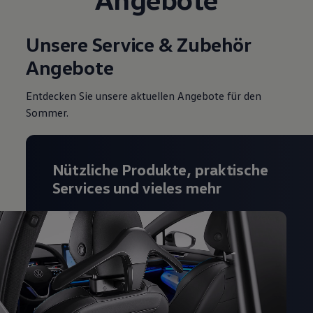
Magazin
Lifestyle
Transport
Unsere Service & Zubehör
Familie
Angebote
Elektromobilität
Volkswagen R
Pannen- und Unfallhilfe
Entdecken Sie unsere aktuellen Angebote für den
Volkswagen Kundenbetreuung
Sommer.
Nützliche Produkte, praktische
Services und vieles mehr