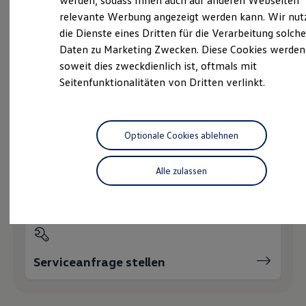
werden, sodass Ihnen auch auf anderen Webseiten
Hybridautos
relevante Werbung angezeigt werden kann. Wir nut
Marke und Erlebnis
die Dienste eines Dritten für die Verarbeitung solche
Volkswagen R und R Experience
Probefahrt vereinbaren
R-Modelle
Daten zu Marketing Zwecken. Diese Cookies werden
R Experience
soweit dies zweckdienlich ist, oftmals mit
Driving Experience
Seitenfunktionalitäten von Dritten verlinkt.
Volkswagen entdecken
Werkbesichtigung
Factory visit
Fahrzeugangebot anfordern
Lifestyle Shop
T-Roc Kollektion
Optionale Cookies ablehnen
Golf Kollektion
ID. Kollektion
Volkswagen Kollektion
Alle zulassen
R-Kollektion
Servicetermin buchen
GTI Kollektion
Fußball Drop
we drive football
#wedriveproud
Besitzer und Service
myVolkswagen
Serviceanfrage stellen
Software Updates
Service und Ersatzteile
Inspektion und HU/AU
Reparaturen und Checks