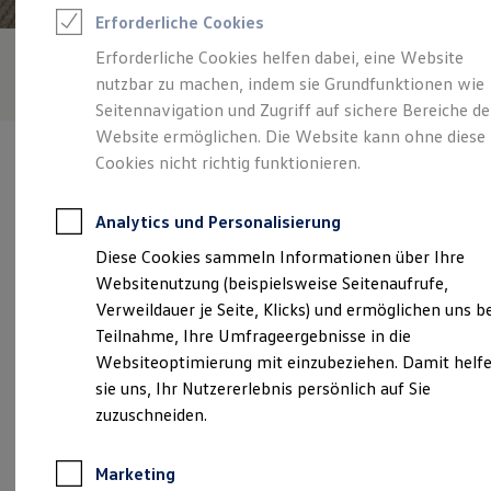
Reifenpakete
Erforderliche Cookies
Leasing
Leasing-Angebote
Erforderliche Cookies helfen dabei, eine Website
Gebrauchtwagen Leasing
nutzbar zu machen, indem sie Grundfunktionen wie
Junge Gebrauchtwagen-Leasing
Elektroauto Leasing
Seitennavigation und Zugriff auf sichere Bereiche de
Kleinwagen-Leasing
Website ermöglichen. Die Website kann ohne diese
Leasing ohne Anzahlung
Cookies nicht richtig funktionieren.
Finanzierung
Autokredit mit Schlussrate
Versicherungen und Garantien
Analytics und Personalisierung
Kfz-Versicherung
Verantwortlich für die Inhalte auf dieser Seite ist die Jacobs
Restschuldversicherungen
Diese Cookies sammeln Informationen über Ihre
Automobile Bergheim GmbH
(
Impressum & Rechtliches
)
Garantien
Websitenutzung (beispielsweise Seitenaufrufe,
Wartungsverträge
Geschäftskunden
Verweildauer je Seite, Klicks) und ermöglichen uns b
Professional Class bei Volkswagen
Unsere 
Teilnahme, Ihre Umfrageergebnisse in die
Großkunden
Websiteoptimierung mit einzubeziehen. Damit helf
Behörden
Direktkunden
sie uns, Ihr Nutzererlebnis persönlich auf Sie
Sonderfahrzeuge
Lechenicher Straße 30 - 38, 50126 Bergheim
zuzuschneiden.
Anpfiff zum Gewinn
Elektromobilität
Montag
-
Freitag
07:15
-
18:00
Uhr
Elektroautos
Marketing
ID. Tutorials