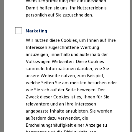
Websiteoptimierung mit einzubeziehen.
Elektrofahrzeugkonzepte
Damit helfen sie uns, Ihr Nutzererlebnis
ID. EVERY1
Reichweite
persönlich auf Sie zuzuschneiden.
Ihre
nächsten
Reichweite der ID. Modelle
Reichweite im Winter
Schritte
Rekuperation
Marketing
Laden
Wir nutzen diese Cookies, um Ihnen auf Ihre
Laden unterwegs
Laden Zuhause
Interessen zugeschnittene Werbung
Ladestationen finden
anzuzeigen, innerhalb und außerhalb der
Ladezeitensimulator
Volkswagen Webseiten. Diese Cookies
Batterie
Probefahrt vereinbaren
Sicherheit
sammeln Informationen darüber, wie Sie
Garantie und Lebensdauer
unsere Webseite nutzen, zum Beispiel,
Nachhaltigkeit
welche Seiten Sie am meisten besuchen oder
Technologie
Kosten und Kauf
wie Sie sich auf der Seite bewegen. Der
Verbrauchskosten
Zweck dieser Cookies ist es, Ihnen für Sie
Fahrzeugangebot anfordern
Kaufoptionen
relevantere und an Ihre Interessen
E-Auto-Förderung
Software und Konnektivität
angepasste Inhalte anzubieten. Sie werden
Die ID. Software 6
außerdem dazu verwendet, die
ID. Software Versionen und Updates
Erscheinungshäufigkeit einer Anzeige zu
Digitale Extras
Servicetermin buchen
Schnittstellen zu Ihrem ID.