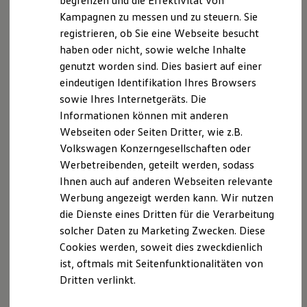
begrenzen und die Effektivität von
Hybridautos
Kampagnen zu messen und zu steuern. Sie
Marke und Erlebnis
registrieren, ob Sie eine Webseite besucht
Volkswagen R und R Experience
R-Modelle
haben oder nicht, sowie welche Inhalte
R Experience
genutzt worden sind. Dies basiert auf einer
Driving Experience
Serviceanfrage stellen
eindeutigen Identifikation Ihres Browsers
Volkswagen entdecken
Werkbesichtigung
sowie Ihres Internetgeräts. Die
Factory visit
Informationen können mit anderen
Lifestyle Shop
Webseiten oder Seiten Dritter, wie z.B.
T-Roc Kollektion
Golf Kollektion
Ihre Ansprechpartner
bei Jacobs
Volkswagen Konzerngesellschaften oder
ID. Kollektion
Werbetreibenden, geteilt werden, sodass
Volkswagen Kollektion
Automobile Heinsberg
Ihnen auch auf anderen Webseiten relevante
R-Kollektion
GTI Kollektion
Werbung angezeigt werden kann. Wir nutzen
Fußball Drop
E-Mail schreiben
die Dienste eines Dritten für die Verarbeitung
we drive football
solcher Daten zu Marketing Zwecken. Diese
#wedriveproud
+49 2452 91970
Besitzer und Service
Cookies werden, soweit dies zweckdienlich
myVolkswagen
ist, oftmals mit Seitenfunktionalitäten von
Software Updates
Dritten verlinkt.
Service und Ersatzteile
Inspektion und HU/AU
Reparaturen und Checks