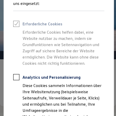
Reifenpakete
uns eingesetzt:
Leasing
Leasing-Angebote
Gebrauchtwagen Leasing
Junge Gebrauchtwagen-Leasing
Erforderliche Cookies
Elektroauto Leasing
Kleinwagen-Leasing
Erforderliche Cookies helfen dabei, eine
Leasing ohne Anzahlung
Website nutzbar zu machen, indem sie
Finanzierung
Autokredit mit Schlussrate
Grundfunktionen wie Seitennavigation und
Versicherungen und Garantien
Zugriff auf sichere Bereiche der Website
Kfz-Versicherung
ermöglichen. Die Website kann ohne diese
Restschuldversicherungen
Garantien
Cookies nicht richtig funktionieren.
Gepflegt, geprüft und für gut befunden.
Wartungsverträge
Geschäftskunden
Volkswagen Zertifizierte
Professional Class bei Volkswagen
Analytics und Personalisierung
Gebrauchtwagen.
Großkunden
Diese Cookies sammeln Informationen über
Behörden
Direktkunden
Ihre Websitenutzung (beispielsweise
Details ansehen
Sonderfahrzeuge
Seitenaufrufe, Verweildauer je Seite, Klicks)
Anpfiff zum Gewinn
und ermöglichen uns bei Teilnahme, Ihre
Elektromobilität
Elektroautos
Umfrageergebnisse in die
ID. Tutorials