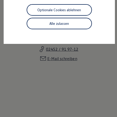
Motorenöl und Flüssigkeiten
Räder und Reifen
Optionale Cookies ablehnen
Pannen- und Unfallhilfe
Economy Service
Volkswagen Teile
Alle zulassen
Zubehör
Maximilian Cürten
Modellspezifisches Zubehör
Schutz und Pflege
Verkaufsberater
Transport
Entertainment und Elektronik
02452 / 91 97-12
Individualisieren
Wallbox und Ladekabel
E-Mail schreiben
Digitale Extras
Dienste für Ihr Modell finden
Volkswagen Apps, Login und Shop
Handy und Fahrzeug verbinden
Updates für Software, Karten und Radio
Über Ihr Auto
Vorgängermodelle
Kundeninformationen
Volkswagen Kundenbetreuung
Warn- und Kontrollleuchten
Assistenzsysteme
Digitale Betriebsanleitung
Live Beratung