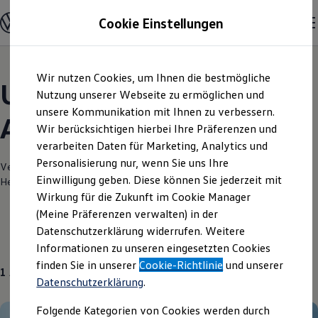
Modelle und Konfigurator
Cookie Einstellungen
Konfigurator
Modelle vergleichen
Konfiguration laden
Zum
Zum
Autosuche
Wir nutzen Cookies, um Ihnen die bestmögliche
Hauptinhalt
Footer
Elektroautos
Unsere aktuellen
springen
springen
Nutzung unserer Webseite zu ermöglichen und
ENERGY Sondermodelle
Nutzfahrzeuge
unsere Kommunikation mit Ihnen zu verbessern.
Angebote und mehr
SUV und CUV
Wir berücksichtigen hierbei Ihre Präferenzen und
Familienautos
verarbeiten Daten für Marketing, Analytics und
Kombis
Kompaktwagen
Personalisierung nur, wenn Sie uns Ihre
Verantwortlich für die Inhalte auf dieser Seite ist die Jacobs Automobile
Sportwagen
Einwilligung geben. Diese können Sie jederzeit mit
Heinsberg GmbH
(
Impressum & Rechtliches
)
Schnell verfügbare Fahrzeuge
Angebote und Produkte
Wirkung für die Zukunft im Cookie Manager
Aktuelle Angebote
(Meine Präferenzen verwalten) in der
E-Auto-Förderung
Datenschutzerklärung widerrufen. Weitere
Volkswagen Marktplatz
Gebrauchtwagen
Informationen zu unseren eingesetzten Cookies
Die ENERGY Sondermodelle
Junge Gebrauchtwagen und Gebrauchtwagen
finden Sie in unserer
Cookie-Richtlinie
und unserer
1
Angebot
Volkswagen Zertifizierte Gebrauchtwagen
Datenschutzerklärung
.
Elektromobilität bei Gebrauchtwagen
Zubehör- und Serviceangebote
Folgende Kategorien von Cookies werden durch
Saisonangebote