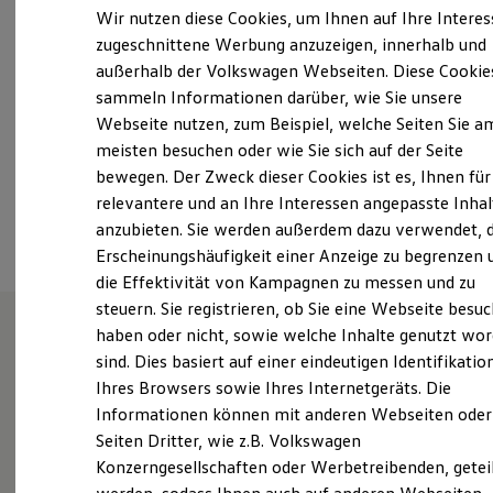
Samstag
08:00
-
12:00
Uhr
Elektrofahrzeugkonzepte
Wir nutzen diese Cookies, um Ihnen auf Ihre Intere
ID. EVERY1
Sonntag
Geschlossen
zugeschnittene Werbung anzuzeigen, innerhalb und
Reichweite
außerhalb der Volkswagen Webseiten. Diese Cookie
Reichweite der ID. Modelle
info@jacobs-huerth.de
Reichweite im Winter
sammeln Informationen darüber, wie Sie unsere
Rekuperation
Webseite nutzen, zum Beispiel, welche Seiten Sie a
Laden
+49 2233 974008
meisten besuchen oder wie Sie sich auf der Seite
Laden unterwegs
Laden Zuhause
bewegen. Der Zweck dieser Cookies ist es, Ihnen für
Ladestationen finden
relevantere und an Ihre Interessen angepasste Inhal
Ansprechpartner
Ladezeitensimulator
anzubieten. Sie werden außerdem dazu verwendet, d
Batterie
Sicherheit
Erscheinungshäufigkeit einer Anzeige zu begrenzen 
Garantie und Lebensdauer
die Effektivität von Kampagnen zu messen und zu
Nachhaltigkeit
steuern. Sie registrieren, ob Sie eine Webseite besuc
Technologie
Kosten und Kauf
haben oder nicht, sowie welche Inhalte genutzt wo
Verbrauchskosten
sind. Dies basiert auf einer eindeutigen Identifikatio
Unsere Leistungen
im
Kaufoptionen
Ihres Browsers sowie Ihres Internetgeräts. Die
E-Auto-Förderung
Überblick
Software und Konnektivität
Informationen können mit anderen Webseiten oder
Die ID. Software 6
Seiten Dritter, wie z.B. Volkswagen
ID. Software Versionen und Updates
Gebrauchtwagen
Konzerngesellschaften oder Werbetreibenden, getei
Digitale Extras
Schnittstellen zu Ihrem ID.