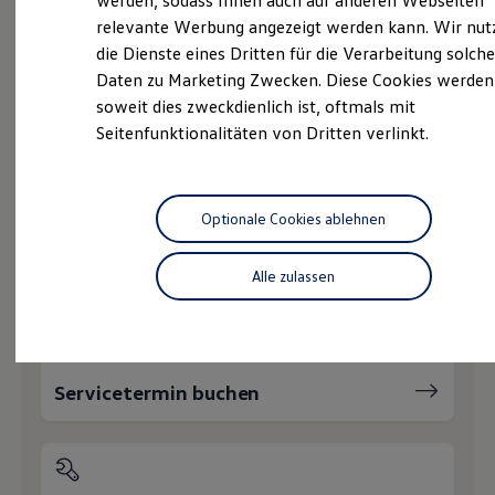
werden, sodass Ihnen auch auf anderen Webseiten
Service
Hybridautos
relevante Werbung angezeigt werden kann. Wir nut
Marke und Erlebnis
Volkswagen Economy
die Dienste eines Dritten für die Verarbeitung solche
Volkswagen R und R Experience
R-Modelle
Service
Daten zu Marketing Zwecken. Diese Cookies werden
R Experience
soweit dies zweckdienlich ist, oftmals mit
Driving Experience
Online-Fahrzeugbewertung
Seitenfunktionalitäten von Dritten verlinkt.
Volkswagen entdecken
Werkbesichtigung
Factory visit
Lifestyle Shop
Wie können wir
T-Roc Kollektion
Optionale Cookies ablehnen
Golf Kollektion
ID. Kollektion
Ihnen weiterhelfen?
Volkswagen Kollektion
Alle zulassen
R-Kollektion
GTI Kollektion
Fußball Drop
we drive football
#wedriveproud
Servicetermin buchen
Besitzer und Service
myVolkswagen
Software Updates
Service und Ersatzteile
Inspektion und HU/AU
Reparaturen und Checks