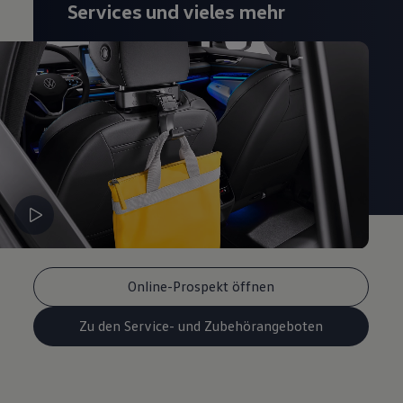
Services und vieles mehr
Magazin
Lifestyle
Transport
Familie
Elektromobilität
Volkswagen R
Pannen- und Unfallhilfe
Volkswagen Kundenbetreuung
Online-Prospekt öffnen
Zu den Service- und Zubehörangeboten