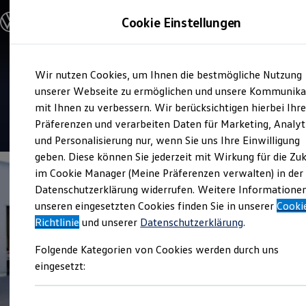
Modelle und Konfigurator
Cookie Einstellungen
Konfigurator
Modelle vergleichen
Konfiguration laden
Zum
Zum
Autosuche
Service
Wir nutzen Cookies, um Ihnen die bestmögliche Nutzung
Hauptinhalt
Footer
Elektroautos
Jacobs Automobile Hürth
springen
springen
unserer Webseite zu ermöglichen und unsere Kommunika
ENERGY Sondermodelle
Nutzfahrzeuge
mit Ihnen zu verbessern. Wir berücksichtigen hierbei Ihr
SUV und CUV
4.6
|
272 Bewertungen
Präferenzen und verarbeiten Daten für Marketing, Analyt
Familienautos
und Personalisierung nur, wenn Sie uns Ihre Einwilligung
Kombis
Kompaktwagen
geben. Diese können Sie jederzeit mit Wirkung für die Zu
Sportwagen
im Cookie Manager (Meine Präferenzen verwalten) in der
Schnell verfügbare Fahrzeuge
Angebote und Produkte
Datenschutzerklärung widerrufen. Weitere Informatione
Aktuelle Angebote
unseren eingesetzten Cookies finden Sie in unserer
Cooki
E-Auto-Förderung
Richtlinie
und unserer
Datenschutzerklärung
.
Volkswagen Marktplatz
Die ENERGY Sondermodelle
Folgende Kategorien von Cookies werden durch uns
Junge Gebrauchtwagen und Gebrauchtwagen
Volkswagen Zertifizierte Gebrauchtwagen
eingesetzt:
Elektromobilität bei Gebrauchtwagen
Zubehör- und Serviceangebote
Saisonangebote