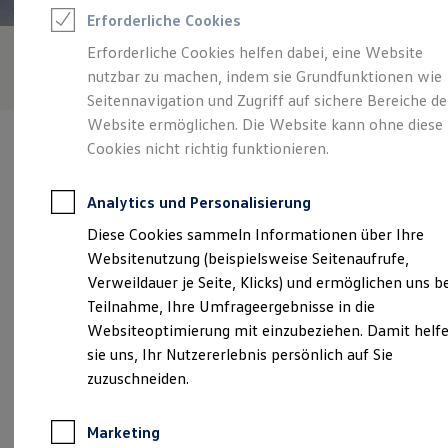
Reifenpakete
Erforderliche Cookies
Leasing
Leasing-Angebote
Erforderliche Cookies helfen dabei, eine Website
Gebrauchtwagen Leasing
nutzbar zu machen, indem sie Grundfunktionen wie
Junge Gebrauchtwagen-Leasing
Elektroauto Leasing
Seitennavigation und Zugriff auf sichere Bereiche de
Kleinwagen-Leasing
Website ermöglichen. Die Website kann ohne diese
Leasing ohne Anzahlung
Cookies nicht richtig funktionieren.
Finanzierung
Autokredit mit Schlussrate
Versicherungen und Garantien
Analytics und Personalisierung
Kfz-Versicherung
Verantwortlich für die Inhalte auf dieser Seite ist die Jacobs
Restschuldversicherungen
Diese Cookies sammeln Informationen über Ihre
Automobile GmbH Zweigstelle Hürth
(
Impressum & Rechtliches
)
Garantien
Websitenutzung (beispielsweise Seitenaufrufe,
Wartungsverträge
Geschäftskunden
Verweildauer je Seite, Klicks) und ermöglichen uns b
Professional Class bei Volkswagen
Unsere 
Teilnahme, Ihre Umfrageergebnisse in die
Großkunden
Websiteoptimierung mit einzubeziehen. Damit helf
Behörden
Direktkunden
sie uns, Ihr Nutzererlebnis persönlich auf Sie
Sonderfahrzeuge
Rondorfer Straße 72 - 74, 50354 Hürth
zuzuschneiden.
Anpfiff zum Gewinn
Elektromobilität
Montag
-
Freitag
07:00
-
17:30
Uhr
Elektroautos
Marketing
ID. Tutorials