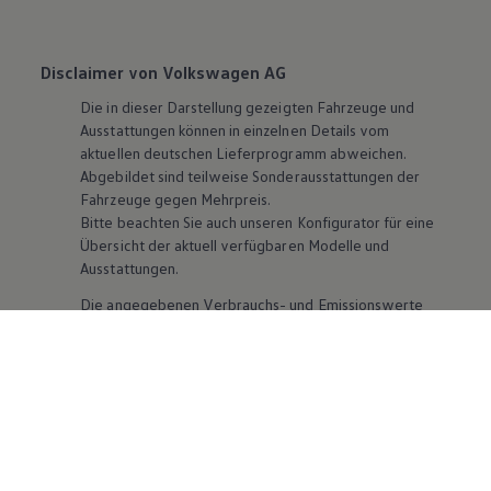
Disclaimer von Volkswagen AG
Die in dieser Darstellung gezeigten Fahrzeuge und
Ausstattungen können in einzelnen Details vom
aktuellen deutschen Lieferprogramm abweichen.
Abgebildet sind teilweise Sonderausstattungen der
Fahrzeuge gegen Mehrpreis.
Bitte beachten Sie auch unseren Konfigurator für eine
Übersicht der aktuell verfügbaren Modelle und
Ausstattungen.
Die angegebenen Verbrauchs- und Emissionswerte
beziehen sich nicht auf ein einzelnes Fahrzeug und sind
nicht Bestandteil des Angebots, sondern dienen allein
Vergleichszwecken zwischen den verschiedenen
Fahrzeugtypen. Zusatzausstattungen und
Zubehör
(Anbauteile, Reifenformat usw.) können relevante
Fahrzeugparameter, wie
z. B.
Gewicht, Rollwiderstand
und Aerodynamik verändern und neben Witterungs-
und Verkehrsbedingungen sowie dem individuellen