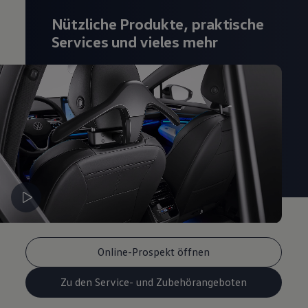
Magazin
Nützliche Produkte, praktische
Lifestyle
Transport
Services und vieles mehr
Familie
Elektromobilität
Volkswagen R
Pannen- und Unfallhilfe
Volkswagen Kundenbetreuung
Online-Prospekt öffnen
Zu den Service- und Zubehörangeboten