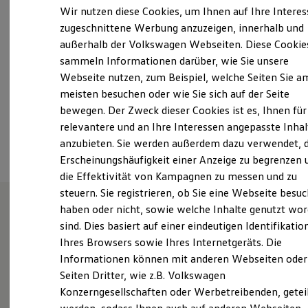
Samstag
10:00
-
13:00
Uhr
Elektrofahrzeugkonzepte
Wir nutzen diese Cookies, um Ihnen auf Ihre Intere
ID. EVERY1
Sonntag
Geschlossen
zugeschnittene Werbung anzuzeigen, innerhalb und
Reichweite
außerhalb der Volkswagen Webseiten. Diese Cookie
Reichweite der ID. Modelle
schiffer@jansen-autohaus.de
Reichweite im Winter
sammeln Informationen darüber, wie Sie unsere
Rekuperation
Webseite nutzen, zum Beispiel, welche Seiten Sie a
Laden
+49 2162 15020
meisten besuchen oder wie Sie sich auf der Seite
Laden unterwegs
Laden Zuhause
bewegen. Der Zweck dieser Cookies ist es, Ihnen für
Ladestationen finden
relevantere und an Ihre Interessen angepasste Inhal
Ansprechpartner
Ladezeitensimulator
anzubieten. Sie werden außerdem dazu verwendet, d
Batterie
Sicherheit
Erscheinungshäufigkeit einer Anzeige zu begrenzen 
Garantie und Lebensdauer
die Effektivität von Kampagnen zu messen und zu
Nachhaltigkeit
steuern. Sie registrieren, ob Sie eine Webseite besuc
Technologie
Kosten und Kauf
haben oder nicht, sowie welche Inhalte genutzt wo
Verbrauchskosten
sind. Dies basiert auf einer eindeutigen Identifikatio
Unsere Leistungen
im
Kaufoptionen
Ihres Browsers sowie Ihres Internetgeräts. Die
E-Auto-Förderung
Überblick
Software und Konnektivität
Informationen können mit anderen Webseiten oder
Die ID. Software 6
Seiten Dritter, wie z.B. Volkswagen
ID. Software Versionen und Updates
Gebrauchtwagen
Konzerngesellschaften oder Werbetreibenden, getei
Digitale Extras
Schnittstellen zu Ihrem ID.