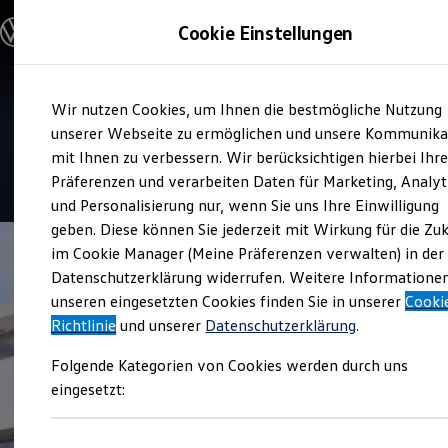
Modelle und Konfigurator
Cookie Einstellungen
Konfigurator
Modelle vergleichen
Konfiguration laden
Zum
Zum
Autosuche
Service
Wir nutzen Cookies, um Ihnen die bestmögliche Nutzung
Hauptinhalt
Footer
Elektroautos
Jansen & Drouven Viersen
springen
springen
unserer Webseite zu ermöglichen und unsere Kommunika
ENERGY Sondermodelle
Nutzfahrzeuge
mit Ihnen zu verbessern. Wir berücksichtigen hierbei Ihr
SUV und CUV
5
|
164 Bewertungen
Präferenzen und verarbeiten Daten für Marketing, Analyt
Familienautos
und Personalisierung nur, wenn Sie uns Ihre Einwilligung
Kombis
Kompaktwagen
geben. Diese können Sie jederzeit mit Wirkung für die Zu
Sportwagen
im Cookie Manager (Meine Präferenzen verwalten) in der
Schnell verfügbare Fahrzeuge
Angebote und Produkte
Datenschutzerklärung widerrufen. Weitere Informatione
Aktuelle Angebote
unseren eingesetzten Cookies finden Sie in unserer
Cooki
E-Auto-Förderung
Richtlinie
und unserer
Datenschutzerklärung
.
Volkswagen Marktplatz
Die ENERGY Sondermodelle
Folgende Kategorien von Cookies werden durch uns
Junge Gebrauchtwagen und Gebrauchtwagen
Volkswagen Zertifizierte Gebrauchtwagen
eingesetzt:
Elektromobilität bei Gebrauchtwagen
Zubehör- und Serviceangebote
Saisonangebote