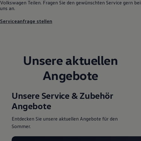
Volkswagen
Teilen. Fragen Sie den gewünschten
Service
gern bei
Motorenöl und Flüssigkeiten
uns an.
Räder und Reifen
Pannen- und Unfallhilfe
Serviceanfrage stellen
Economy Service
Volkswagen Teile
Zubehör
Modellspezifisches Zubehör
Schutz und Pflege
Transport
Unsere aktuellen
Entertainment und Elektronik
Individualisieren
Wallbox und Ladekabel
Angebote
Digitale Extras
Dienste für Ihr Modell finden
Volkswagen Apps, Login und Shop
Handy und Fahrzeug verbinden
Unsere Service & Zubehör
Updates für Software, Karten und Radio
Über Ihr Auto
Angebote
Vorgängermodelle
Kundeninformationen
Volkswagen Kundenbetreuung
Entdecken Sie unsere aktuellen Angebote für den
Warn- und Kontrollleuchten
Sommer.
Assistenzsysteme
Digitale Betriebsanleitung
Live Beratung