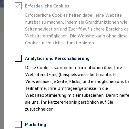
Reifenpakete
Erforderliche Cookies
Leasing
Leasing-Angebote
Erforderliche Cookies helfen dabei, eine Website
Gebrauchtwagen Leasing
nutzbar zu machen, indem sie Grundfunktionen wie
Junge Gebrauchtwagen-Leasing
Elektroauto Leasing
Seitennavigation und Zugriff auf sichere Bereiche de
Kleinwagen-Leasing
Website ermöglichen. Die Website kann ohne diese
Leasing ohne Anzahlung
Cookies nicht richtig funktionieren.
Finanzierung
Autokredit mit Schlussrate
Versicherungen und Garantien
Analytics und Personalisierung
Kfz-Versicherung
Verantwortlich für die Inhalte auf dieser Seite ist die Josef Drouven
Restschuldversicherungen
Diese Cookies sammeln Informationen über Ihre
GmbH
(
Impressum & Rechtliches
)
Garantien
Websitenutzung (beispielsweise Seitenaufrufe,
Wartungsverträge
Geschäftskunden
Verweildauer je Seite, Klicks) und ermöglichen uns b
Professional Class bei Volkswagen
Unsere 
Teilnahme, Ihre Umfrageergebnisse in die
Großkunden
Websiteoptimierung mit einzubeziehen. Damit helf
Behörden
Direktkunden
sie uns, Ihr Nutzererlebnis persönlich auf Sie
Sonderfahrzeuge
Kränkelsweg 40, 41748 Viersen
zuzuschneiden.
Anpfiff zum Gewinn
Elektromobilität
Montag
-
Freitag
08:00
-
18:00
Uhr
Elektroautos
Marketing
ID. Tutorials