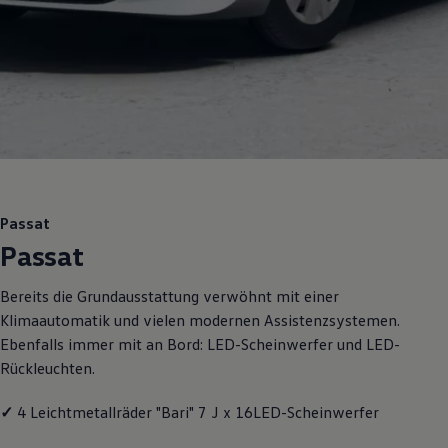
Motorenöl und Flüssigkeiten
Räder und Reifen
Pannen- und Unfallhilfe
Economy Service
Volkswagen Teile
Zubehör
Modellspezifisches Zubehör
Schutz und Pflege
Transport
Entertainment und Elektronik
Individualisieren
Wallbox und Ladekabel
Passat
Digitale Extras
Passat
Dienste für Ihr Modell finden
Volkswagen Apps, Login und Shop
Handy und Fahrzeug verbinden
Bereits die Grundausstattung verwöhnt mit einer
Updates für Software, Karten und Radio
Klimaautomatik und vielen modernen Assistenzsystemen.
Über Ihr Auto
Vorgängermodelle
Ebenfalls immer mit an Bord: LED-Scheinwerfer und LED-
Kundeninformationen
Rückleuchten.
Volkswagen Kundenbetreuung
Warn- und Kontrollleuchten
Assistenzsysteme
✓
4 Leichtmetallräder "Bari" 7 J x 16LED-Scheinwerfer
Digitale Betriebsanleitung
Live Beratung