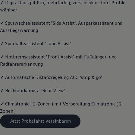
✓
Digital Cockpit Pro, mehrfarbig, verschiedene Info-Profile
Magazin
wählbar
Lifestyle
Transport
Familie
✓
Spurwechselassistent "Side Assist", Ausparkassistent und
Elektromobilität
Ausstiegswarnung
Volkswagen R
Pannen- und Unfallhilfe
Volkswagen Kundenbetreuung
✓
Spurhalteassistent "Lane Assist"
✓
Notbremsassistent "Front Assist" mit Fußgänger- und
Radfahrererkennung
✓
Automatische Distanzregelung ACC "stop & go"
✓
Rückfahrkamera "Rear View"
✓
Climatronic ( 1-Zonen ) mit Vorbereitung Climatronic ( 2-
Zonen )
Jetzt Probefahrt vereinbaren