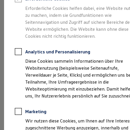
Reifenpakete
Leasing
Erforderliche Cookies helfen dabei, eine Website nu
Leasing-Angebote
zu machen, indem sie Grundfunktionen wie
Eleganzschön
Gebrauchtwagen Leasing
Seitennavigation und Zugriff auf sichere Bereiche de
Junge Gebrauchtwagen-Leasing
Elektroauto Leasing
Website ermöglichen. Die Website kann ohne diese
großartig.
Der Passat.
Kleinwagen-Leasing
Cookies nicht richtig funktionieren.
Leasing ohne Anzahlung
Finanzierung
Autokredit mit Schlussrate
Analytics und Personalisierung
Versicherungen und Garantien
Kfz-Versicherung
Diese Cookies sammeln Informationen über Ihre
Restschuldversicherungen
Websitenutzung (beispielsweise Seitenaufrufe,
Garantien
Verweildauer je Seite, Klicks) und ermöglichen uns b
Wartungsverträge
Geschäftskunden
Teilnahme, Ihre Umfrageergebnisse in die
Professional Class bei Volkswagen
Websiteoptimierung mit einzubeziehen. Damit helfe
Großkunden
uns, Ihr Nutzererlebnis persönlich auf Sie zuzuschne
Behörden
Direktkunden
(
Impressum & Rechtliches
)
Sonderfahrzeuge
Marketing
Anpfiff zum Gewinn
Elektromobilität
Wir nutzen diese Cookies, um Ihnen auf Ihre Intere
Elektroautos
zugeschnittene Werbung anzuzeigen, innerhalb und
ID. Tutorials