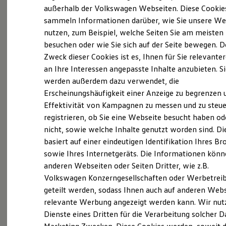
Elektrofahrzeugkonzepte
außerhalb der Volkswagen Webseiten. Diese Cookie
ID. EVERY1
sammeln Informationen darüber, wie Sie unsere We
Probefahrt vereinbaren
Reichweite
nutzen, zum Beispiel, welche Seiten Sie am meisten
Reichweite der ID. Modelle
Reichweite im Winter
besuchen oder wie Sie sich auf der Seite bewegen. D
Rekuperation
Zweck dieser Cookies ist es, Ihnen für Sie relevante
Laden
an Ihre Interessen angepasste Inhalte anzubieten. S
Laden unterwegs
Fahrzeugangebot anfordern
Laden Zuhause
werden außerdem dazu verwendet, die
Ladestationen finden
Erscheinungshäufigkeit einer Anzeige zu begrenzen 
Ladezeitensimulator
Effektivität von Kampagnen zu messen und zu steue
Batterie
Sicherheit
registrieren, ob Sie eine Webseite besucht haben od
Garantie und Lebensdauer
nicht, sowie welche Inhalte genutzt worden sind. Di
Nachhaltigkeit
Servicetermin buchen
basiert auf einer eindeutigen Identifikation Ihres B
Technologie
Kosten und Kauf
sowie Ihres Internetgeräts. Die Informationen kön
Verbrauchskosten
anderen Webseiten oder Seiten Dritter, wie z.B.
Kaufoptionen
Volkswagen Konzerngesellschaften oder Werbetrei
E-Auto-Förderung
Software und Konnektivität
Serviceanfrage stellen
geteilt werden, sodass Ihnen auch auf anderen Web
Die ID. Software 6
relevante Werbung angezeigt werden kann. Wir nut
ID. Software Versionen und Updates
Dienste eines Dritten für die Verarbeitung solcher D
Digitale Extras
Schnittstellen zu Ihrem ID.