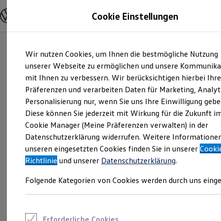
Modelle und Konfigurator
Cookie Einstellungen
Konfigurator
Modelle vergleichen
Konfiguration laden
Zum
Zum
Autosuche
Wir nutzen Cookies, um Ihnen die bestmögliche Nutzung
Hauptinhalt
Footer
Elektroautos
springen
springen
unserer Webseite zu ermöglichen und unsere Kommunika
ENERGY Sondermodelle
Nutzfahrzeuge
mit Ihnen zu verbessern. Wir berücksichtigen hierbei Ihr
SUV und CUV
Präferenzen und verarbeiten Daten für Marketing, Analyt
Familienautos
Personalisierung nur, wenn Sie uns Ihre Einwilligung gebe
Kombis
Kompaktwagen
Diese können Sie jederzeit mit Wirkung für die Zukunft i
Sportwagen
Cookie Manager (Meine Präferenzen verwalten) in der
Schnell verfügbare Fahrzeuge
Angebote und Produkte
Datenschutzerklärung widerrufen. Weitere Informatione
Aktuelle Angebote
unseren eingesetzten Cookies finden Sie in unserer
Cooki
E-Auto-Förderung
Richtlinie
und unserer
Datenschutzerklärung
.
Volkswagen Marktplatz
Die ENERGY Sondermodelle
Folgende Kategorien von Cookies werden durch uns einge
Junge Gebrauchtwagen und Gebrauchtwagen
Volkswagen Zertifizierte Gebrauchtwagen
Elektromobilität bei Gebrauchtwagen
Zubehör- und Serviceangebote
Saisonangebote
Erforderliche Cookies