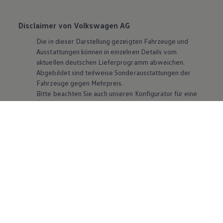
Disclaimer von Volkswagen AG
Die in dieser Darstellung gezeigten Fahrzeuge und
Ausstattungen können in einzelnen Details vom
aktuellen deutschen Lieferprogramm abweichen.
Abgebildet sind teilweise Sonderausstattungen der
Fahrzeuge gegen Mehrpreis.
Bitte beachten Sie auch unseren Konfigurator für eine
Übersicht der aktuell verfügbaren Modelle und
Ausstattungen.
Die angegebenen Verbrauchs- und Emissionswerte
beziehen sich nicht auf ein einzelnes Fahrzeug und sind
nicht Bestandteil des Angebots, sondern dienen allein
Vergleichszwecken zwischen den verschiedenen
Fahrzeugtypen. Zusatzausstattungen und
Zubehör
(Anbauteile, Reifenformat usw.) können relevante
Fahrzeugparameter, wie
z. B.
Gewicht, Rollwiderstand
und Aerodynamik verändern und neben Witterungs-
und Verkehrsbedingungen sowie dem individuellen