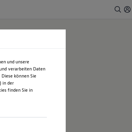
hen und unsere
 und verarbeiten Daten
. Diese können Sie
 in der
es finden Sie in