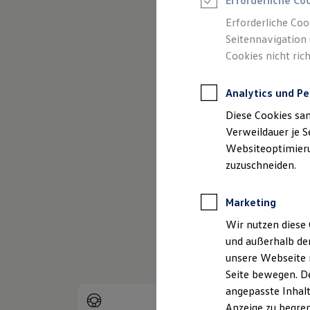
Erforderliche Co
Reifenpakete
Leasing
Erforderliche Coo
Leasing-Angebote
Seitennavigation 
Gebrauchtwagen Leasing
Cookies nicht rich
Junge Gebrauchtwagen-Leasing
(
Impressum & Rechtliches
)
Elektroauto Leasing
Kleinwagen-Leasing
Analytics und Pe
Leasing ohne Anzahlung
Finanzierung
Diese Cookies sa
Autokredit mit Schlussrate
Versicherungen und Garantien
Verweildauer je S
Kfz-Versicherung
Websiteoptimierun
Restschuldversicherungen
zuzuschneiden.
Garantien
Wartungsverträge
Geschäftskunden
Marketing
Professional Class bei Volkswagen
Großkunden
Wir nutzen diese 
Behörden
und außerhalb de
Direktkunden
Sonderfahrzeuge
unsere Webseite n
Anpfiff zum Gewinn
Seite bewegen. De
Elektromobilität
angepasste Inhalt
Elektroautos
ID. Tutorials
Anzeige zu begren