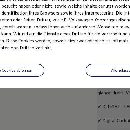
 besucht haben oder nicht, sowie welche Inhalte genutzt worden s
rzeugangebot
Servicetermin buchen
rdern
 Identifikation Ihres Browsers sowie Ihres Internetgeräts. Die 
iten oder Seiten Dritter, wie z.B. Volkswagen Konzerngesellsch
 geteilt werden, sodass Ihnen auch auf anderen Webseiten rel
kann. Wir nutzen die Dienste eines Dritten für die Verarbeitung 
. Diese Cookies werden, soweit dies zweckdienlich ist, oftmals
EDITION 50
täten von Dritten verlinkt.
EDITIO
e Cookies ablehnen
Alle zulass
Mit dem
Polo
ED
✓
4 Leichtmetall
glanzgedreht,
V
✓
IQ.LIGHT - LE
✓
Digital Cockp