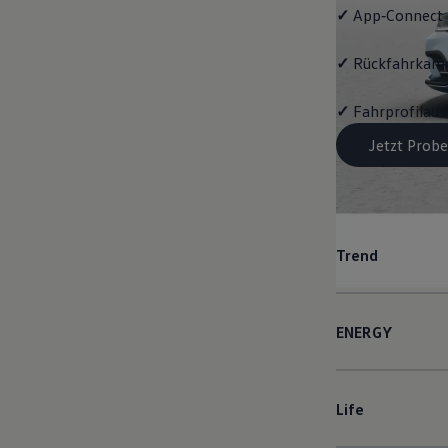
✓
App‑Connect
✓
Rückfahrkame
✓
Fahrprofilau
Jetzt Probe
Trend
ENERGY
Life