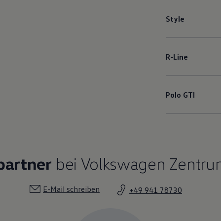
Style
R‑Line
Polo
GTI
partner
bei Volkswagen Zentr
E-Mail schreiben
+49 941 78730