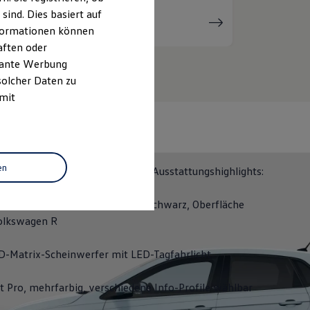
ind. Dies basiert auf
Serviceanfrage
stellen
Informationen können
aften oder
evante Werbung
solcher Daten zu
 mit
N 50
en
ITION 50 erhalten Sie folgende Ausstattungshighlights:
räder "Coventry" 6,5 J x 16 in Schwarz, Oberfläche
olkswagen
R
D-Matrix-Scheinwerfer mit LED-Tagfahrlicht
it Pro, mehrfarbig, verschiedene Info-Profile wählbar