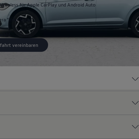
Wireless für Apple
CarPlay
und
Android
Auto
ra "Rear View"
swahl
fahrt vereinbaren