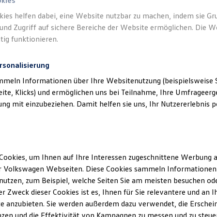
okies
kies helfen dabei, eine Website nutzbar zu machen, indem sie G
und Zugriff auf sichere Bereiche der Website ermöglichen. Die W
tig funktionieren.
rsonalisierung
mmeln Informationen über Ihre Websitenutzung (beispielsweise S
eite, Klicks) und ermöglichen uns bei Teilnahme, Ihre Umfrageerge
g mit einzubeziehen. Damit helfen sie uns, Ihr Nutzererlebnis pe
Cookies, um Ihnen auf Ihre Interessen zugeschnittene Werbung a
r Volkswagen Webseiten. Diese Cookies sammeln Informationen 
utzen, zum Beispiel, welche Seiten Sie am meisten besuchen oder
r Zweck dieser Cookies ist es, Ihnen für Sie relevantere und an I
e anzubieten. Sie werden außerdem dazu verwendet, die Erschein
zen und die Effektivität von Kampagnen zu messen und zu steuern