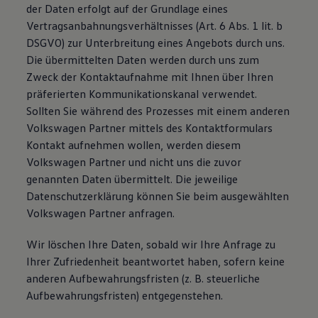
der Daten erfolgt auf der Grundlage eines
Magazin
Lifestyle
Vertragsanbahnungsverhältnisses (Art. 6 Abs. 1 lit. b
Transport
DSGVO) zur Unterbreitung eines Angebots durch uns.
Familie
Die übermittelten Daten werden durch uns zum
Elektromobilität
Volkswagen R
Zweck der Kontaktaufnahme mit Ihnen über Ihren
Pannen- und Unfallhilfe
präferierten Kommunikationskanal verwendet.
Volkswagen Kundenbetreuung
Sollten Sie während des Prozesses mit einem anderen
Volkswagen Partner mittels des Kontaktformulars
Kontakt aufnehmen wollen, werden diesem
Volkswagen Partner und nicht uns die zuvor
genannten Daten übermittelt. Die jeweilige
Datenschutzerklärung können Sie beim ausgewählten
Volkswagen Partner anfragen.
Wir löschen Ihre Daten, sobald wir Ihre Anfrage zu
Ihrer Zufriedenheit beantwortet haben, sofern keine
anderen Aufbewahrungsfristen (z. B. steuerliche
Aufbewahrungsfristen) entgegenstehen.