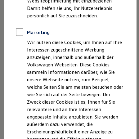
Websiteoptimierung mit einzubeziehen.
Elektrofahrzeugkonzepte
Handelsregister: Amtsgericht Ulm
Damit helfen sie uns, Ihr Nutzererlebnis
ID. EVERY1
Versicherungsvermittlerregister: D-2OUY-CI16I-78
Reichweite
persönlich auf Sie zuzuschneiden.
Reichweite der ID. Modelle
Hinweis gemäß § 36
Reichweite im Winter
Verbraucherstreitbeilegungsgesetz (VSBG)
Rekuperation
Marketing
Wir sind zur Teilnahme an einem
Laden
Wir nutzen diese Cookies, um Ihnen auf Ihre
Laden unterwegs
Streitbeilegungsverfahren bei folgender
Laden Zuhause
Interessen zugeschnittene Werbung
Verbraucherschlichtungsstelle bereit:
Ladestationen finden
anzuzeigen, innerhalb und außerhalb der
Ladezeitensimulator
Volkswagen Webseiten. Diese Cookies
Batterie
Allgemeine VerbraucherschlichtungsstelleDEs
Sicherheit
sammeln Informationen darüber, wie Sie
Zentrums für Schlichtung e.V.
Garantie und Lebensdauer
unsere Webseite nutzen, zum Beispiel,
Straßburger Straße 8
Nachhaltigkeit
welche Seiten Sie am meisten besuchen oder
Technologie
77694 Kehl am Rhein
Kosten und Kauf
wie Sie sich auf der Seite bewegen. Der
Verbrauchskosten
Zweck dieser Cookies ist es, Ihnen für Sie
Kaufoptionen
relevantere und an Ihre Interessen
E-Auto-Förderung
Datenschutzerklärung
Software und Konnektivität
angepasste Inhalte anzubieten. Sie werden
Die ID. Software 6
außerdem dazu verwendet, die
ID. Software Versionen und Updates
A. Verantwortlicher
Erscheinungshäufigkeit einer Anzeige zu
Digitale Extras
Schnittstellen zu Ihrem ID.