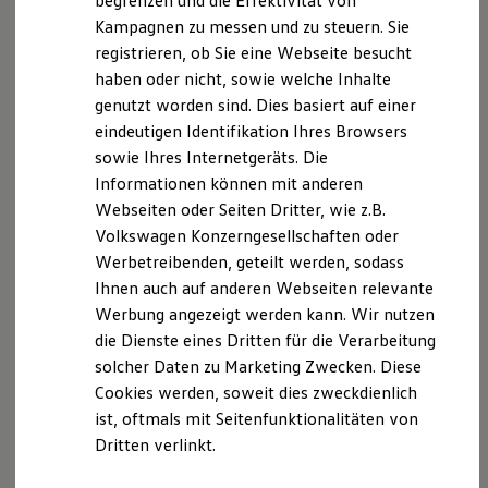
begrenzen und die Effektivität von
Wir freuen uns, dass Sie unsere Webseite der Koch-
Hybridautos
Kampagnen zu messen und zu steuern. Sie
Marke und Erlebnis
BAG-Auto GmbH, In der Au 4, 73479 Ellwangen,
registrieren, ob Sie eine Webseite besucht
Volkswagen R und R Experience
lutz.haerterich@koch-autogruppe.de
besuchen. Im
R-Modelle
haben oder nicht, sowie welche Inhalte
Folgenden informieren wir Sie über die Verarbeitung
R Experience
genutzt worden sind. Dies basiert auf einer
Driving Experience
Ihrer personenbezogenen Daten durch uns im
eindeutigen Identifikation Ihres Browsers
Volkswagen entdecken
Zusammenhang mit Ihrem Besuch unserer Webseite.
Werkbesichtigung
sowie Ihres Internetgeräts. Die
Factory visit
Informationen können mit anderen
Lifestyle Shop
B. Verarbeitung Ihrer personenbezogenen Daten
Webseiten oder Seiten Dritter, wie z.B.
T-Roc Kollektion
Golf Kollektion
Volkswagen Konzerngesellschaften oder
Unsere Webseite bietet Ihnen verschiedene
ID. Kollektion
Werbetreibenden, geteilt werden, sodass
Angebote, die wir Ihnen in Bezug auf dabei durch uns
Volkswagen Kollektion
Ihnen auch auf anderen Webseiten relevante
R-Kollektion
verarbeitete personenbezogene Daten im Folgenden
GTI Kollektion
Werbung angezeigt werden kann. Wir nutzen
näher erläutern möchten. Bei der Datenverarbeitung
Fußball Drop
die Dienste eines Dritten für die Verarbeitung
im Zusammenhang mit unserer Webseite unterstützt
we drive football
solcher Daten zu Marketing Zwecken. Diese
#wedriveproud
uns die Volkswagen Deutschland GmbH und Co. KG als
Besitzer und Service
Cookies werden, soweit dies zweckdienlich
Auftragsverarbeiter. Die Volkswagen Deutschland
myVolkswagen
ist, oftmals mit Seitenfunktionalitäten von
GmbH & Co. KG setzt ihrerseits als
Software Updates
Dritten verlinkt.
Service und Ersatzteile
Unterauftragnehmer die Volkswagen AG ein, die
Inspektion und HU/AU
wiederum Salesforce.com einsetzt. Dabei kann eine
Reparaturen und Checks