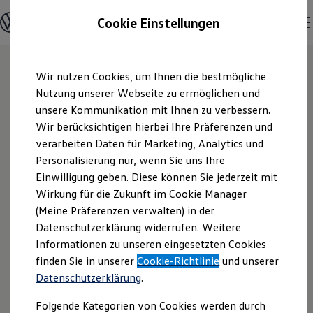
Modelle und Konfigurator
Cookie Einstellungen
Konfigurator
Modelle vergleichen
Konfiguration laden
Zum
Zum
Autosuche
Wir nutzen Cookies, um Ihnen die bestmögliche
Hauptinhalt
Footer
Elektroautos
springen
springen
Nutzung unserer Webseite zu ermöglichen und
ENERGY Sondermodelle
Nutzfahrzeuge
unsere Kommunikation mit Ihnen zu verbessern.
Koch-BAG-Auto-
SUV und CUV
Wir berücksichtigen hierbei Ihre Präferenzen und
Familienautos
verarbeiten Daten für Marketing, Analytics und
Kombis
GmbH | Impressum
Kompaktwagen
Personalisierung nur, wenn Sie uns Ihre
Sportwagen
Einwilligung geben. Diese können Sie jederzeit mit
& Rechtliches
Schnell verfügbare Fahrzeuge
Angebote und Produkte
Wirkung für die Zukunft im Cookie Manager
Aktuelle Angebote
(Meine Präferenzen verwalten) in der
E-Auto-Förderung
Hier finden Sie Informationen über uns
Datenschutzerklärung widerrufen. Weitere
Volkswagen Marktplatz
Informationen zu unseren eingesetzten Cookies
Die ENERGY Sondermodelle
(Koch-BAG-Auto-GmbH) als
Junge Gebrauchtwagen und Gebrauchtwagen
finden Sie in unserer
Cookie-Richtlinie
und unserer
verantwortlichen Anbieter von Inhalten
Volkswagen Zertifizierte Gebrauchtwagen
Datenschutzerklärung
.
und Angeboten, die auf dieser Website
Elektromobilität bei Gebrauchtwagen
Zubehör- und Serviceangebote
speziell aufgeführt sind.
Folgende Kategorien von Cookies werden durch
Saisonangebote