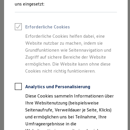
Reifenpakete
uns eingesetzt:
Leasing
Leasing-Angebote
Gebrauchtwagen Leasing
Junge Gebrauchtwagen-Leasing
Impressum
Erforderliche Cookies
Elektroauto Leasing
Kleinwagen-Leasing
Erforderliche Cookies helfen dabei, eine
Datenschutzerklärung
Leasing ohne Anzahlung
Website nutzbar zu machen, indem sie
Finanzierung
Autokredit mit Schlussrate
Grundfunktionen wie Seitennavigation und
Versicherungen und Garantien
Zugriff auf sichere Bereiche der Website
Impressum
Kfz-Versicherung
ermöglichen. Die Website kann ohne diese
Restschuldversicherungen
Garantien
Cookies nicht richtig funktionieren.
Koch-BAG-Auto GmbH
Wartungsverträge
Geschäftskunden
In der Au 4
Professional Class bei Volkswagen
Analytics und Personalisierung
73479 Ellwangen
Großkunden
Diese Cookies sammeln Informationen über
Behörden
Telefon: 07961/90300
Direktkunden
Ihre Websitenutzung (beispielsweise
Sonderfahrzeuge
Fax: 07961/9030130
Seitenaufrufe, Verweildauer je Seite, Klicks)
Anpfiff zum Gewinn
E-Mail:
vw-elw@koch-autogruppe.de
und ermöglichen uns bei Teilnahme, Ihre
Elektromobilität
Geschäftsführer: Lutz Härterich, Sven Schneider
Elektroautos
Umfrageergebnisse in die
ID. Tutorials
USt. ID-Nummer: DE813918697