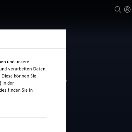
hen und unsere
 und verarbeiten Daten
dners Autohaus
. Diese können Sie
 in der
es finden Sie in
4.9
|
22 Bewertungen