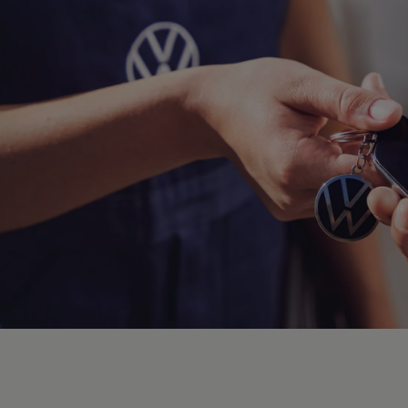
Hybridautos
Marke und Erlebnis
Volkswagen R und R Experience
R-Modelle
R Experience
Driving Experience
Volkswagen entdecken
Werkbesichtigung
Factory visit
Lifestyle Shop
T-Roc Kollektion
Golf Kollektion
ID. Kollektion
Volkswagen Kollektion
R-Kollektion
GTI Kollektion
Fußball Drop
we drive football
#wedriveproud
Besitzer und Service
myVolkswagen
Software Updates
Service und Ersatzteile
Inspektion und HU/AU
Reparaturen und Checks