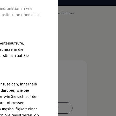
rundfunktionen wie
lich für die Inhalte auf dieser Seite ist die Lindners
ebsite kann ohne diese
 GmbH
(
Impressum & Rechtliches
)
eitenaufrufe,
bnisse in die
rsönlich auf Sie
nzuzeigen, innerhalb
darüber, wie Sie
 wie Sie sich auf der
hre Interessen
Ansprechpartner
ungshäufigkeit einer
. Sie registrieren, ob