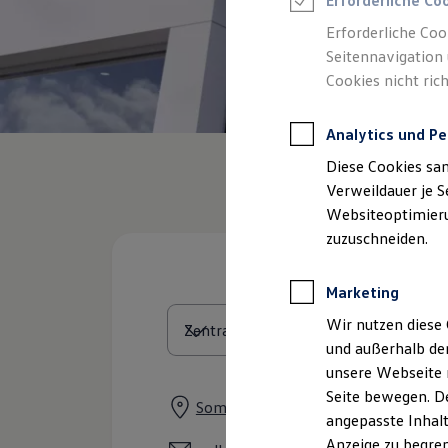
Erforderliche Co
Reifenpakete
Leasing
Erforderliche Coo
Leasing-Angebote
Seitennavigation 
Gebrauchtwagen Leasing
Cookies nicht rich
Junge Gebrauchtwagen-Leasing
Elektroauto Leasing
Kleinwagen-Leasing
Analytics und Pe
Leasing ohne Anzahlung
Finanzierung
Diese Cookies sa
Autokredit mit Schlussrate
Versicherungen und Garantien
Verweildauer je S
Kfz-Versicherung
Websiteoptimierun
Restschuldversicherungen
zuzuschneiden.
Garantien
Wartungsverträge
Geschäftskunden
Marketing
Professional Class bei Volkswagen
Großkunden
Wir nutzen diese 
Behörden
und außerhalb de
Direktkunden
Sonderfahrzeuge
unsere Webseite n
Anpfiff zum Gewinn
Seite bewegen. De
Elektromobilität
Sommeracher Straße 35, 97332 Vol
angepasste Inhalt
Elektroautos
ID. Tutorials
Anzeige zu begren