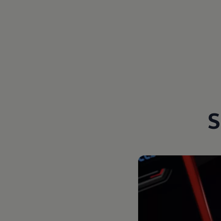
Magazin
Lifestyle
Transport
Familie
Elektromobilität
Volkswagen R
Pannen- und Unfallhilfe
Volkswagen Kundenbetreuung
S