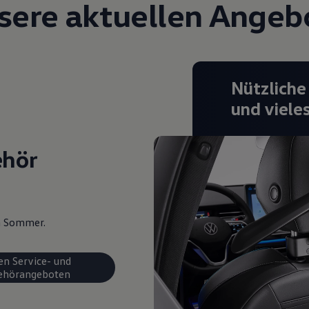
sere aktuellen Angeb
Nützliche
und viele
ehör
en Sommer.
en Service- und
ehörangeboten