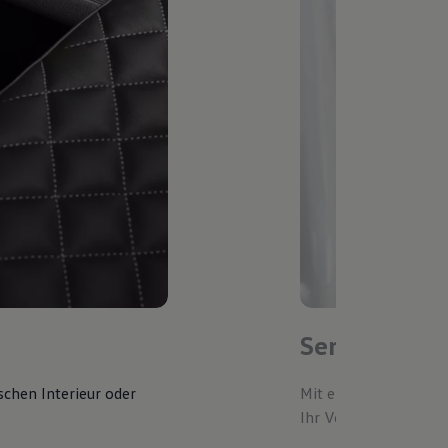
Service-Ter
schen Interieur oder
Mit einem bevorzugte
Ihr Volkswagen autom