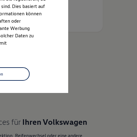
ind. Dies basiert auf
Informationen können
aften oder
evante Werbung
solcher Daten zu
 mit
k
en
ces für
Ihren
Volkswagen
ektion, Reifenwechsel oder eine andere