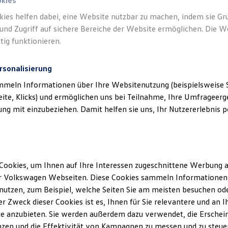
okies
kies helfen dabei, eine Website nutzbar zu machen, indem sie G
Verantwort
und Zugriff auf sichere Bereiche der Website ermöglichen. Die W
Autohaus
tig funktionieren.
rsonalisierung
mmeln Informationen über Ihre Websitenutzung (beispielsweise S
eite, Klicks) und ermöglichen uns bei Teilnahme, Ihre Umfrageerge
g mit einzubeziehen. Damit helfen sie uns, Ihr Nutzererlebnis pe
Cookies, um Ihnen auf Ihre Interessen zugeschnittene Werbung a
Unsere Abteilungen
Montag
-
Donnerstag
07:30
-
12:00
Uhr
r Volkswagen Webseiten. Diese Cookies sammeln Informationen 
12:30
-
17:00
Uhr
utzen, zum Beispiel, welche Seiten Sie am meisten besuchen oder
Freitag
07:30
-
12:00
Uhr
r Zweck dieser Cookies ist es, Ihnen für Sie relevantere und an I
kach
12:30
-
13:00
Uhr
e anzubieten. Sie werden außerdem dazu verwendet, die Erschein
zen und die Effektivität von Kampagnen zu messen und zu steuern
Samstag
Geschlossen