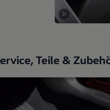
ervice
,
Teile
&
Zubeh