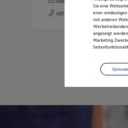
volkach@lindnersautohaus.de
Elektrofahrzeugkonzepte
Sie eine Webseite
ID. EVERY1
einer eindeutigen
+49 9381 809611
Reichweite
Reichweite der ID. Modelle
mit anderen Webse
Reichweite im Winter
Werbetreibenden,
Rekuperation
angezeigt werden 
Laden
Laden unterwegs
Marketing Zwecken
Laden Zuhause
Seitenfunktionali
Ladestationen finden
Ladezeitensimulator
Batterie
Sicherheit
Optional
Garantie und Lebensdauer
Nachhaltigkeit
Technologie
Kosten und Kauf
Verbrauchskosten
Kaufoptionen
E-Auto-Förderung
Software und Konnektivität
Die ID. Software 6
ID. Software Versionen und Updates
Digitale Extras
Schnittstellen zu Ihrem ID.