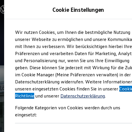
Modelle und Konfigurator
Cookie Einstellungen
Konfigurator
Modelle vergleichen
Konfiguration laden
Zum
Zum
Autosuche
Service
Wir nutzen Cookies, um Ihnen die bestmögliche Nutzung
Hauptinhalt
Footer
Elektroautos
Löhr Automobile
springen
springen
unserer Webseite zu ermöglichen und unsere Kommunika
ENERGY Sondermodelle
Nutzfahrzeuge
mit Ihnen zu verbessern. Wir berücksichtigen hierbei Ihr
SUV und CUV
4.9
|
131 Bewertungen
Präferenzen und verarbeiten Daten für Marketing, Analyt
Familienautos
und Personalisierung nur, wenn Sie uns Ihre Einwilligung
Kombis
Kompaktwagen
geben. Diese können Sie jederzeit mit Wirkung für die Zu
Sportwagen
im Cookie Manager (Meine Präferenzen verwalten) in der
Schnell verfügbare Fahrzeuge
Angebote und Produkte
Datenschutzerklärung widerrufen. Weitere Informatione
Aktuelle Angebote
unseren eingesetzten Cookies finden Sie in unserer
Cooki
E-Auto-Förderung
Richtlinie
und unserer
Datenschutzerklärung
.
Volkswagen Marktplatz
Die ENERGY Sondermodelle
Folgende Kategorien von Cookies werden durch uns
Junge Gebrauchtwagen und Gebrauchtwagen
Volkswagen Zertifizierte Gebrauchtwagen
eingesetzt:
Elektromobilität bei Gebrauchtwagen
Zubehör- und Serviceangebote
Saisonangebote