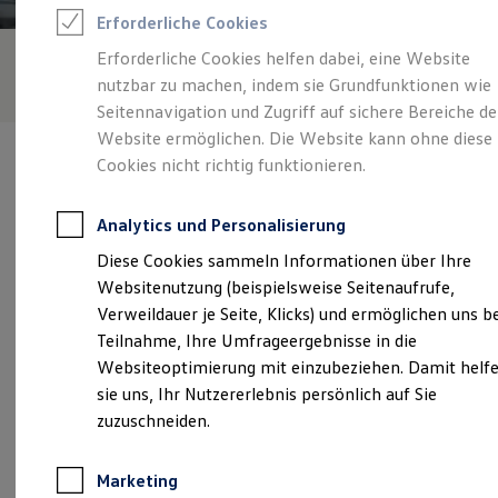
Reifenpakete
Erforderliche Cookies
Leasing
Leasing-Angebote
Erforderliche Cookies helfen dabei, eine Website
Gebrauchtwagen Leasing
nutzbar zu machen, indem sie Grundfunktionen wie
Junge Gebrauchtwagen-Leasing
Elektroauto Leasing
Seitennavigation und Zugriff auf sichere Bereiche de
Kleinwagen-Leasing
Website ermöglichen. Die Website kann ohne diese
Leasing ohne Anzahlung
Cookies nicht richtig funktionieren.
Finanzierung
Autokredit mit Schlussrate
Versicherungen und Garantien
Analytics und Personalisierung
Kfz-Versicherung
Verantwortlich für die Inhalte auf dieser Seite ist die Löhr
Restschuldversicherungen
Diese Cookies sammeln Informationen über Ihre
Automobile GmbH
(
Impressum & Rechtliches
)
Garantien
Websitenutzung (beispielsweise Seitenaufrufe,
Wartungsverträge
Geschäftskunden
Verweildauer je Seite, Klicks) und ermöglichen uns b
Professional Class bei Volkswagen
Unsere 
Teilnahme, Ihre Umfrageergebnisse in die
Großkunden
Websiteoptimierung mit einzubeziehen. Damit helf
Behörden
Direktkunden
sie uns, Ihr Nutzererlebnis persönlich auf Sie
Sonderfahrzeuge
Koblenzer Straße 77, 56626 Andernach
zuzuschneiden.
Anpfiff zum Gewinn
Elektromobilität
Montag
-
Donnerstag
07:00
-
12:00
Uhr
Elektroautos
Marketing
ID. Tutorials