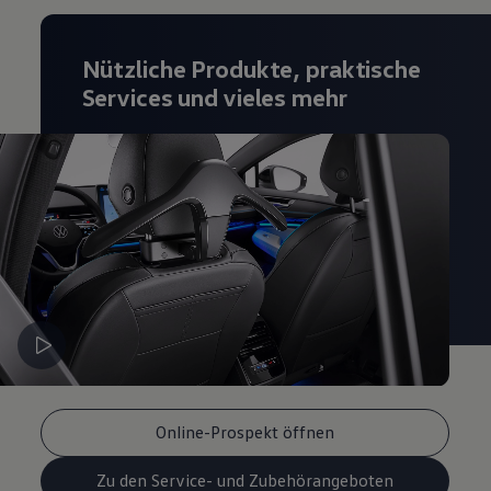
Magazin
Lifestyle
Transport
Nützliche Produkte, praktische
Familie
Services und vieles mehr
Elektromobilität
Volkswagen R
Pannen- und Unfallhilfe
Volkswagen Kundenbetreuung
Online-Prospekt öffnen
Zu den Service- und Zubehörangeboten