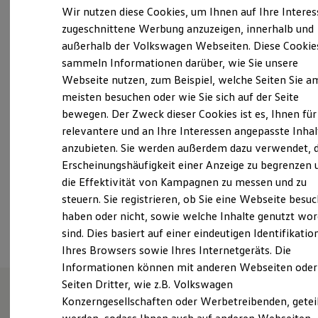
13:00
-
18:00
Uhr
Elektrofahrzeugkonzepte
Wir nutzen diese Cookies, um Ihnen auf Ihre Intere
ID. EVERY1
Freitag
07:00
-
12:00
Uhr
zugeschnittene Werbung anzuzeigen, innerhalb und
Reichweite
13:00
-
15:30
Uhr
außerhalb der Volkswagen Webseiten. Diese Cookie
Reichweite der ID. Modelle
Reichweite im Winter
Samstag
08:30
-
10:00
Uhr
sammeln Informationen darüber, wie Sie unsere
Rekuperation
Webseite nutzen, zum Beispiel, welche Seiten Sie a
10:00
-
12:30
Uhr
Laden
meisten besuchen oder wie Sie sich auf der Seite
Laden unterwegs
Sonntag
Geschlossen
Laden Zuhause
bewegen. Der Zweck dieser Cookies ist es, Ihnen für
Ladestationen finden
relevantere und an Ihre Interessen angepasste Inhal
Ladezeitensimulator
info.laa@loehrgruppe.de
anzubieten. Sie werden außerdem dazu verwendet, d
Batterie
Sicherheit
Erscheinungshäufigkeit einer Anzeige zu begrenzen 
+49 2632 96320
Garantie und Lebensdauer
die Effektivität von Kampagnen zu messen und zu
Nachhaltigkeit
steuern. Sie registrieren, ob Sie eine Webseite besuc
Technologie
Ansprechpartner
Kosten und Kauf
haben oder nicht, sowie welche Inhalte genutzt wo
Verbrauchskosten
sind. Dies basiert auf einer eindeutigen Identifikatio
Kaufoptionen
Ihres Browsers sowie Ihres Internetgeräts. Die
E-Auto-Förderung
Software und Konnektivität
Informationen können mit anderen Webseiten oder
Die ID. Software 6
Seiten Dritter, wie z.B. Volkswagen
ID. Software Versionen und Updates
Konzerngesellschaften oder Werbetreibenden, getei
Digitale Extras
Schnittstellen zu Ihrem ID.