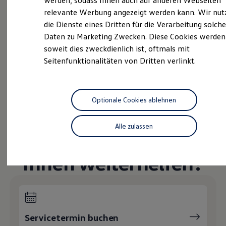
Unsere Leistungen
im
werden, sodass Ihnen auch auf anderen Webseiten
Hybridautos
relevante Werbung angezeigt werden kann. Wir nut
Überblick
Marke und Erlebnis
die Dienste eines Dritten für die Verarbeitung solche
Volkswagen R und R Experience
R-Modelle
Daten zu Marketing Zwecken. Diese Cookies werden
R Experience
Gebrauchtwagen
soweit dies zweckdienlich ist, oftmals mit
Driving Experience
Seitenfunktionalitäten von Dritten verlinkt.
Volkswagen entdecken
Service
Werkbesichtigung
Factory visit
Volkswagen Economy
Lifestyle Shop
Service
T-Roc Kollektion
Optionale Cookies ablehnen
Golf Kollektion
ID. Kollektion
Volkswagen Kollektion
Alle zulassen
Wie können wir
R-Kollektion
GTI Kollektion
Fußball Drop
Ihnen weiterhelfen?
we drive football
#wedriveproud
Besitzer und Service
myVolkswagen
Software Updates
Service und Ersatzteile
Inspektion und HU/AU
Servicetermin buchen
Reparaturen und Checks