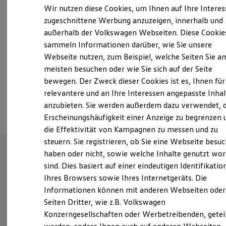
Samstag
08:00
-
12:00
Uhr
Elektrofahrzeugkonzepte
Wir nutzen diese Cookies, um Ihnen auf Ihre Intere
ID. EVERY1
Sonntag
Geschlossen
zugeschnittene Werbung anzuzeigen, innerhalb und
Reichweite
außerhalb der Volkswagen Webseiten. Diese Cookie
Reichweite der ID. Modelle
info.lad@loehrgruppe.de
Reichweite im Winter
sammeln Informationen darüber, wie Sie unsere
Rekuperation
Webseite nutzen, zum Beispiel, welche Seiten Sie a
Laden
+49 6592 96840
meisten besuchen oder wie Sie sich auf der Seite
Laden unterwegs
Laden Zuhause
bewegen. Der Zweck dieser Cookies ist es, Ihnen für
Ladestationen finden
relevantere und an Ihre Interessen angepasste Inhal
Ansprechpartner
Ladezeitensimulator
anzubieten. Sie werden außerdem dazu verwendet, d
Batterie
Sicherheit
Erscheinungshäufigkeit einer Anzeige zu begrenzen 
Garantie und Lebensdauer
die Effektivität von Kampagnen zu messen und zu
Nachhaltigkeit
steuern. Sie registrieren, ob Sie eine Webseite besuc
Technologie
Kosten und Kauf
haben oder nicht, sowie welche Inhalte genutzt wo
Verbrauchskosten
sind. Dies basiert auf einer eindeutigen Identifikatio
Wie können wir
Kaufoptionen
Ihres Browsers sowie Ihres Internetgeräts. Die
E-Auto-Förderung
Software und Konnektivität
Informationen können mit anderen Webseiten oder
Ihnen weiterhelfen?
Die ID. Software 6
Seiten Dritter, wie z.B. Volkswagen
ID. Software Versionen und Updates
Konzerngesellschaften oder Werbetreibenden, getei
Digitale Extras
Schnittstellen zu Ihrem ID.