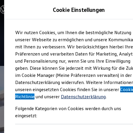
Modelle und Konfigurator
Cookie Einstellungen
Konfigurator
Modelle vergleichen
Konfiguration laden
Zum
Zum
Autosuche
Verkauf und Service
Wir nutzen Cookies, um Ihnen die bestmögliche Nutzung
Hauptinhalt
Footer
Elektroautos
Löhr Automobile
springen
springen
unserer Webseite zu ermöglichen und unsere Kommunika
ENERGY Sondermodelle
Nutzfahrzeuge
mit Ihnen zu verbessern. Wir berücksichtigen hierbei Ihr
SUV und CUV
4.8
|
123 Bewertungen
Präferenzen und verarbeiten Daten für Marketing, Analyt
Familienautos
und Personalisierung nur, wenn Sie uns Ihre Einwilligung
Kombis
Kompaktwagen
geben. Diese können Sie jederzeit mit Wirkung für die Zu
Sportwagen
im Cookie Manager (Meine Präferenzen verwalten) in der
Schnell verfügbare Fahrzeuge
Angebote und Produkte
Datenschutzerklärung widerrufen. Weitere Informatione
Aktuelle Angebote
unseren eingesetzten Cookies finden Sie in unserer
Cooki
E-Auto-Förderung
Richtlinie
und unserer
Datenschutzerklärung
.
Volkswagen Marktplatz
Die ENERGY Sondermodelle
Folgende Kategorien von Cookies werden durch uns
Junge Gebrauchtwagen und Gebrauchtwagen
Volkswagen Zertifizierte Gebrauchtwagen
eingesetzt:
Elektromobilität bei Gebrauchtwagen
Zubehör- und Serviceangebote
Saisonangebote