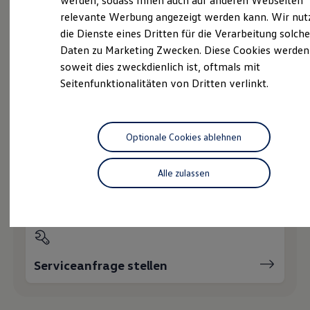
werden, sodass Ihnen auch auf anderen Webseiten
Hybridautos
relevante Werbung angezeigt werden kann. Wir nut
Marke und Erlebnis
die Dienste eines Dritten für die Verarbeitung solche
Volkswagen R und R Experience
Probefahrt vereinbaren
R-Modelle
Daten zu Marketing Zwecken. Diese Cookies werden
R Experience
soweit dies zweckdienlich ist, oftmals mit
Driving Experience
Seitenfunktionalitäten von Dritten verlinkt.
Volkswagen entdecken
Werkbesichtigung
Factory visit
Fahrzeugangebot anfordern
Lifestyle Shop
T-Roc Kollektion
Optionale Cookies ablehnen
Golf Kollektion
ID. Kollektion
Volkswagen Kollektion
Alle zulassen
R-Kollektion
Servicetermin buchen
GTI Kollektion
Fußball Drop
we drive football
#wedriveproud
Besitzer und Service
myVolkswagen
Serviceanfrage stellen
Software Updates
Service und Ersatzteile
Inspektion und HU/AU
Reparaturen und Checks