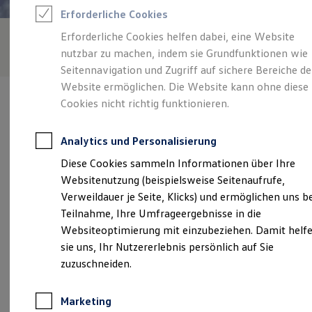
Reifenpakete
Erforderliche Cookies
Leasing
Leasing-Angebote
Erforderliche Cookies helfen dabei, eine Website
Gebrauchtwagen Leasing
nutzbar zu machen, indem sie Grundfunktionen wie
Junge Gebrauchtwagen-Leasing
Elektroauto Leasing
Seitennavigation und Zugriff auf sichere Bereiche de
Kleinwagen-Leasing
Website ermöglichen. Die Website kann ohne diese
Leasing ohne Anzahlung
Cookies nicht richtig funktionieren.
Finanzierung
Autokredit mit Schlussrate
Versicherungen und Garantien
Analytics und Personalisierung
Kfz-Versicherung
Verantwortlich für die Inhalte auf dieser Seite ist die Löhr
Restschuldversicherungen
Diese Cookies sammeln Informationen über Ihre
Automobile GmbH
(
Impressum & Rechtliches
)
Garantien
Websitenutzung (beispielsweise Seitenaufrufe,
Wartungsverträge
Geschäftskunden
Verweildauer je Seite, Klicks) und ermöglichen uns b
Professional Class bei Volkswagen
Unsere 
Teilnahme, Ihre Umfrageergebnisse in die
Großkunden
Websiteoptimierung mit einzubeziehen. Damit helf
Behörden
Direktkunden
sie uns, Ihr Nutzererlebnis persönlich auf Sie
Sonderfahrzeuge
Bitburger Straße 4, 54550 Daun
zuzuschneiden.
Anpfiff zum Gewinn
Elektromobilität
Montag
-
Freitag
07:30
-
18:00
Uhr
Elektroautos
Marketing
ID. Tutorials