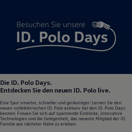
Magazin
Lifestyle
Transport
Familie
Elektromobilität
Volkswagen R
Pannen- und Unfallhilfe
Volkswagen Kundenbetreuung
Die
ID. Polo
Days.
Entdecken Sie den neuen
ID. Polo
live.
Eine Spur smarter, schneller und geräumiger: Lernen Sie den
neuen vollelektrischen
ID. Polo
exklusiv bei den
ID. Polo
Days
kennen. Freuen Sie sich auf spannende Einblicke, innovative
Technologien und die Gelegenheit, das neueste Mitglied der ID.
Familie aus nächster Nähe zu erleben.