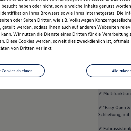
 besucht haben oder nicht, sowie welche Inhalte genutzt worden s
rzeugangebot
Servicetermin buchen
rdern
 Identifikation Ihres Browsers sowie Ihres Internetgeräts. Die 
iten oder Seiten Dritter, wie z.B. Volkswagen Konzerngesellsch
 geteilt werden, sodass Ihnen auch auf anderen Webseiten rel
kann. Wir nutzen die Dienste eines Dritten für die Verarbeitung 
. Diese Cookies werden, soweit dies zweckdienlich ist, oftmals
ENERGY
täten von Dritten verlinkt.
ENERG
e Cookies ablehnen
Alle zulass
Mit dem
ID.4
E
Ausstattungshigh
✓
Multifunktion
✓
"Easy Open & 
Schließung, mit
✓
Fahrassistent