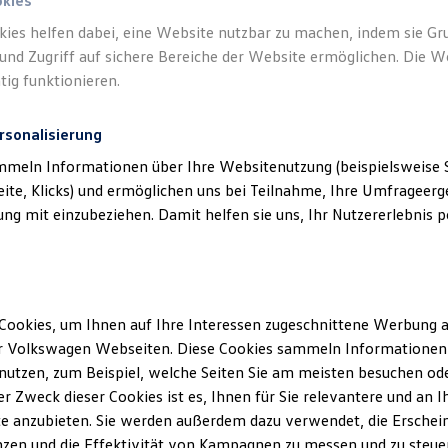
okies
kies helfen dabei, eine Website nutzbar zu machen, indem sie G
und Zugriff auf sichere Bereiche der Website ermöglichen. Die W
tig funktionieren.
rsonalisierung
mmeln Informationen über Ihre Websitenutzung (beispielsweise S
eite, Klicks) und ermöglichen uns bei Teilnahme, Ihre Umfrageerge
g mit einzubeziehen. Damit helfen sie uns, Ihr Nutzererlebnis pe
Cookies, um Ihnen auf Ihre Interessen zugeschnittene Werbung a
r Volkswagen Webseiten. Diese Cookies sammeln Informationen 
utzen, zum Beispiel, welche Seiten Sie am meisten besuchen oder
r Zweck dieser Cookies ist es, Ihnen für Sie relevantere und an I
e anzubieten. Sie werden außerdem dazu verwendet, die Erschein
zen und die Effektivität von Kampagnen zu messen und zu steuern