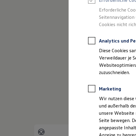
Erforderliche Co
Reifenpakete
Leasing
Erforderliche Coo
Leasing-Angebote
Seitennavigation 
Gebrauchtwagen Leasing
Cookies nicht rich
Junge Gebrauchtwagen-Leasing
Elektroauto Leasing
Kleinwagen-Leasing
(
Impressum & Rechtliches
)
Analytics und Pe
Leasing ohne Anzahlung
Finanzierung
Diese Cookies sa
Autokredit mit Schlussrate
Versicherungen und Garantien
Verweildauer je S
Kfz-Versicherung
Websiteoptimierun
Restschuldversicherungen
zuzuschneiden.
Garantien
Wartungsverträge
Geschäftskunden
Marketing
Professional Class bei Volkswagen
Großkunden
Wir nutzen diese 
Behörden
und außerhalb de
Direktkunden
Sonderfahrzeuge
unsere Webseite n
Anpfiff zum Gewinn
Seite bewegen. De
Elektromobilität
angepasste Inhalt
Elektroautos
ID. Tutorials
Anzeige zu begren