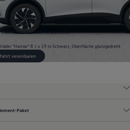
ystem "Discover Pro"
"Park Assist Plus" inkl. Einparkhilfe
lräder "Hamar" 8 J x 19 in Schwarz, Oberfläche glanzgedreht
fahrt vereinbaren
ainment-Paket