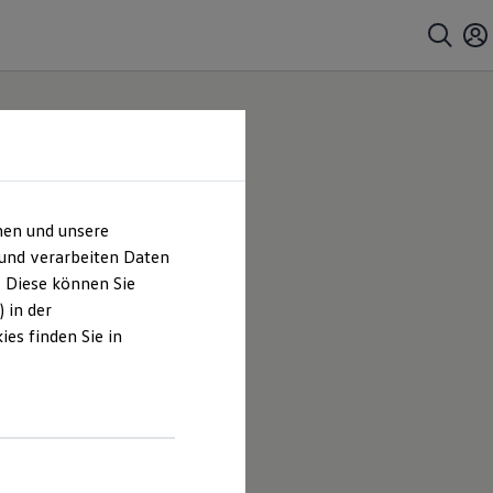
hen und unsere
 und verarbeiten Daten
. Diese können Sie
 in der
es finden Sie in