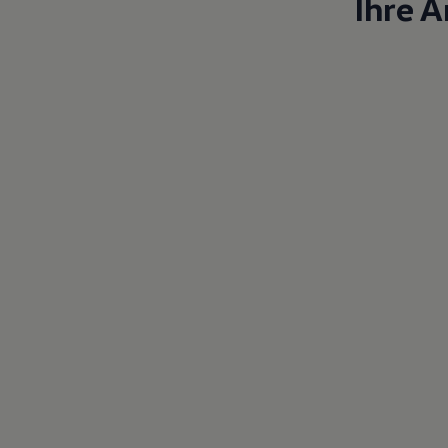
Ihre 
Magazin
Lifestyle
Transport
Familie
Elektromobilität
Volkswagen R
Pannen- und Unfallhilfe
Volkswagen Kundenbetreuung