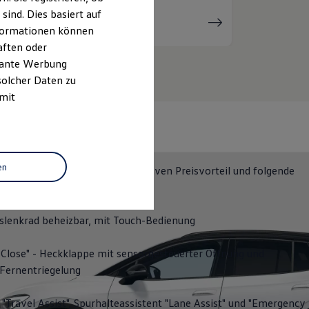
ind. Dies basiert auf
Serviceanfrage
stellen
Informationen können
aften oder
evante Werbung
solcher Daten zu
 mit
Y
en
NERGY
erhalten Sie einen attraktiven Preisvorteil und folgende
lights:
slenkrad beheizbar, mit Touch-Bedienung
Close" - Heckklappe mit sensorgesteuerter Öffnung und
 Fernentriegelung
 "Travel Assist", Spurhalteassistent "Lane Assist" und "Emergency