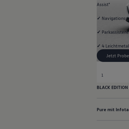
Assist"
✓
Navigationss
✓
Parkassistent 
✓
4 Leichtmetal
Jetzt Probe
1
BLACK EDITION
Pure mit Infot