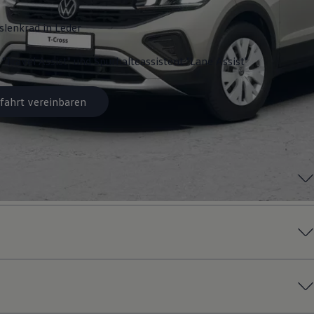
slenkrad in Leder
 "Travel Assist" und Spurhalteassistent "Lane Assist"
fahrt vereinbaren