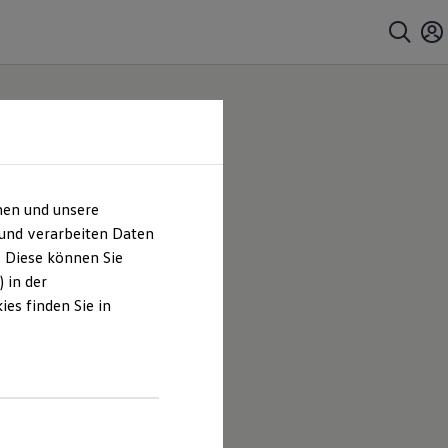
hen und unsere
 und verarbeiten Daten
. Diese können Sie
 in der
es finden Sie in