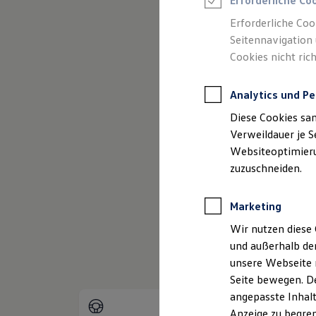
Erforderliche Co
Reifenpakete
Leasing
Erforderliche Coo
Leasing-Angebote
Seitennavigation 
Gebrauchtwagen Leasing
Cookies nicht rich
Junge Gebrauchtwagen-Leasing
Elektroauto Leasing
Kleinwagen-Leasing
Analytics und Pe
Leasing ohne Anzahlung
Finanzierung
Diese Cookies sa
Autokredit mit Schlussrate
(
Impressum & Rechtliches
)
Versicherungen und Garantien
Verweildauer je S
Kfz-Versicherung
Websiteoptimierun
Restschuldversicherungen
zuzuschneiden.
Garantien
Wartungsverträge
Geschäftskunden
Marketing
Professional Class bei Volkswagen
Großkunden
Wir nutzen diese 
Behörden
und außerhalb de
Direktkunden
Sonderfahrzeuge
unsere Webseite n
Anpfiff zum Gewinn
Seite bewegen. De
Elektromobilität
angepasste Inhalt
Elektroautos
ID. Tutorials
Anzeige zu begren