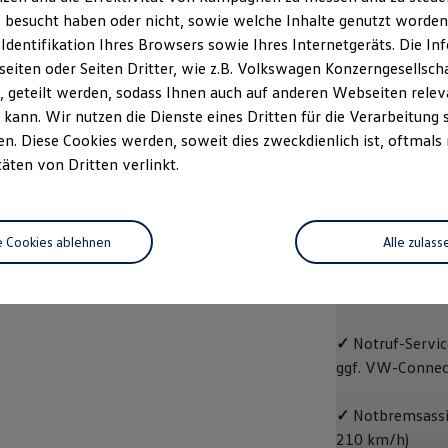
 besucht haben oder nicht, sowie welche Inhalte genutzt worden s
rzeugangebot
Servicetermin buchen
rdern
 Identifikation Ihres Browsers sowie Ihres Internetgeräts. Die 
iten oder Seiten Dritter, wie z.B. Volkswagen Konzerngesellsch
 geteilt werden, sodass Ihnen auch auf anderen Webseiten rel
kann. Wir nutzen die Dienste eines Dritten für die Verarbeitung 
. Diese Cookies werden, soweit dies zweckdienlich ist, oftmals
Trend
täten von Dritten verlinkt.
Trend
e Cookies ablehnen
Alle zulass
Cleverer Einstie
✓
Radio "Compo
✓
Notruf
-
Servic
ggf. VW
-
Connec
✓
Notbremsassis
210 km/h)