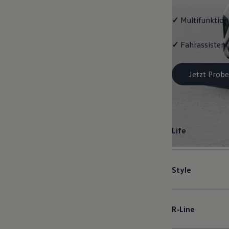
✓
Multifunktion
✓
Fahrassistent
Jetzt Probe
Life
Style
R‑Line