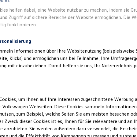
okies
kies helfen dabei, eine Website nutzbar zu machen, indem sie G
und Zugriff auf sichere Bereiche der Website ermöglichen. Die W
tig funktionieren.
rsonalisierung
mmeln Informationen über Ihre Websitenutzung (beispielsweise S
eite, Klicks) und ermöglichen uns bei Teilnahme, Ihre Umfrageerge
g mit einzubeziehen. Damit helfen sie uns, Ihr Nutzererlebnis pe
Cookies, um Ihnen auf Ihre Interessen zugeschnittene Werbung a
r Volkswagen Webseiten. Diese Cookies sammeln Informationen 
utzen, zum Beispiel, welche Seiten Sie am meisten besuchen oder
r Zweck dieser Cookies ist es, Ihnen für Sie relevantere und an I
e anzubieten. Sie werden außerdem dazu verwendet, die Erschein
zen und die Effektivität von Kampagnen zu messen und zu steuern