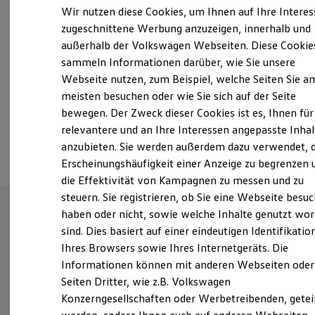
Samstag
Geschlossen
Elektrofahrzeugkonzepte
Wir nutzen diese Cookies, um Ihnen auf Ihre Intere
ID. EVERY1
Sonntag
Geschlossen
zugeschnittene Werbung anzuzeigen, innerhalb und
Reichweite
außerhalb der Volkswagen Webseiten. Diese Cookie
Reichweite der ID. Modelle
info.law@loehrgruppe.de
Reichweite im Winter
sammeln Informationen darüber, wie Sie unsere
Rekuperation
Webseite nutzen, zum Beispiel, welche Seiten Sie a
Laden
+49 6241 40090
meisten besuchen oder wie Sie sich auf der Seite
Laden unterwegs
Laden Zuhause
bewegen. Der Zweck dieser Cookies ist es, Ihnen für
Ladestationen finden
relevantere und an Ihre Interessen angepasste Inhal
Ansprechpartner
Ladezeitensimulator
anzubieten. Sie werden außerdem dazu verwendet, d
Batterie
Sicherheit
Erscheinungshäufigkeit einer Anzeige zu begrenzen 
Garantie und Lebensdauer
die Effektivität von Kampagnen zu messen und zu
Nachhaltigkeit
steuern. Sie registrieren, ob Sie eine Webseite besuc
Technologie
Kosten und Kauf
haben oder nicht, sowie welche Inhalte genutzt wo
Verbrauchskosten
sind. Dies basiert auf einer eindeutigen Identifikatio
Wie können wir
Kaufoptionen
Ihres Browsers sowie Ihres Internetgeräts. Die
E-Auto-Förderung
Software und Konnektivität
Informationen können mit anderen Webseiten oder
Ihnen weiterhelfen?
Die ID. Software 6
Seiten Dritter, wie z.B. Volkswagen
ID. Software Versionen und Updates
Konzerngesellschaften oder Werbetreibenden, getei
Digitale Extras
Schnittstellen zu Ihrem ID.