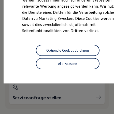
werden, sodass Ihnen auch auf anderen Webseiten
Hybridautos
relevante Werbung angezeigt werden kann. Wir nut
Marke und Erlebnis
die Dienste eines Dritten für die Verarbeitung solche
Volkswagen R und R Experience
Probefahrt vereinbaren
R-Modelle
Daten zu Marketing Zwecken. Diese Cookies werden
R Experience
soweit dies zweckdienlich ist, oftmals mit
Driving Experience
Seitenfunktionalitäten von Dritten verlinkt.
Volkswagen entdecken
Werkbesichtigung
Factory visit
Fahrzeugangebot anfordern
Lifestyle Shop
T-Roc Kollektion
Optionale Cookies ablehnen
Golf Kollektion
ID. Kollektion
Volkswagen Kollektion
Alle zulassen
R-Kollektion
Servicetermin buchen
GTI Kollektion
Fußball Drop
we drive football
#wedriveproud
Besitzer und Service
myVolkswagen
Serviceanfrage stellen
Software Updates
Service und Ersatzteile
Inspektion und HU/AU
Reparaturen und Checks