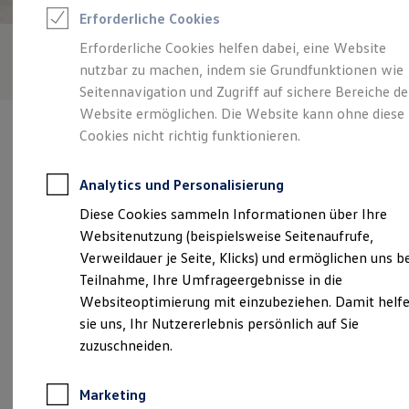
Reifenpakete
Erforderliche Cookies
Leasing
Leasing-Angebote
Erforderliche Cookies helfen dabei, eine Website
Gebrauchtwagen Leasing
nutzbar zu machen, indem sie Grundfunktionen wie
Junge Gebrauchtwagen-Leasing
Elektroauto Leasing
Seitennavigation und Zugriff auf sichere Bereiche de
Kleinwagen-Leasing
Website ermöglichen. Die Website kann ohne diese
Leasing ohne Anzahlung
Cookies nicht richtig funktionieren.
Finanzierung
Autokredit mit Schlussrate
Versicherungen und Garantien
Analytics und Personalisierung
Kfz-Versicherung
Verantwortlich für die Inhalte auf dieser Seite ist die Löhr
Restschuldversicherungen
Diese Cookies sammeln Informationen über Ihre
Automobile GmbH
(
Impressum & Rechtliches
)
Garantien
Websitenutzung (beispielsweise Seitenaufrufe,
Wartungsverträge
Geschäftskunden
Verweildauer je Seite, Klicks) und ermöglichen uns b
Professional Class bei Volkswagen
Unsere 
Teilnahme, Ihre Umfrageergebnisse in die
Großkunden
Websiteoptimierung mit einzubeziehen. Damit helf
Behörden
Direktkunden
sie uns, Ihr Nutzererlebnis persönlich auf Sie
Sonderfahrzeuge
Mainzer Straße 86, 67547 Worms
zuzuschneiden.
Anpfiff zum Gewinn
Elektromobilität
Montag
-
Freitag
07:00
-
18:00
Uhr
Elektroautos
Marketing
ID. Tutorials