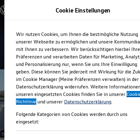
Modelle und Konfigurator
Cookie Einstellungen
Konfigurator
Modelle vergleichen
Konfiguration laden
Zum
Zum
Autosuche
Verkauf und Service
Wir nutzen Cookies, um Ihnen die bestmögliche Nutzung
Hauptinhalt
Footer
Elektroautos
Löhr Automobile
springen
springen
unserer Webseite zu ermöglichen und unsere Kommunika
ENERGY Sondermodelle
Nutzfahrzeuge
mit Ihnen zu verbessern. Wir berücksichtigen hierbei Ihr
SUV und CUV
4.8
|
98 Bewertungen
Präferenzen und verarbeiten Daten für Marketing, Analyt
Familienautos
und Personalisierung nur, wenn Sie uns Ihre Einwilligung
Kombis
Kompaktwagen
geben. Diese können Sie jederzeit mit Wirkung für die Zu
Sportwagen
im Cookie Manager (Meine Präferenzen verwalten) in der
Schnell verfügbare Fahrzeuge
Angebote und Produkte
Datenschutzerklärung widerrufen. Weitere Informatione
Aktuelle Angebote
unseren eingesetzten Cookies finden Sie in unserer
Cooki
E-Auto-Förderung
Richtlinie
und unserer
Datenschutzerklärung
.
Volkswagen Marktplatz
Die ENERGY Sondermodelle
Folgende Kategorien von Cookies werden durch uns
Junge Gebrauchtwagen und Gebrauchtwagen
Volkswagen Zertifizierte Gebrauchtwagen
eingesetzt:
Elektromobilität bei Gebrauchtwagen
Zubehör- und Serviceangebote
Saisonangebote