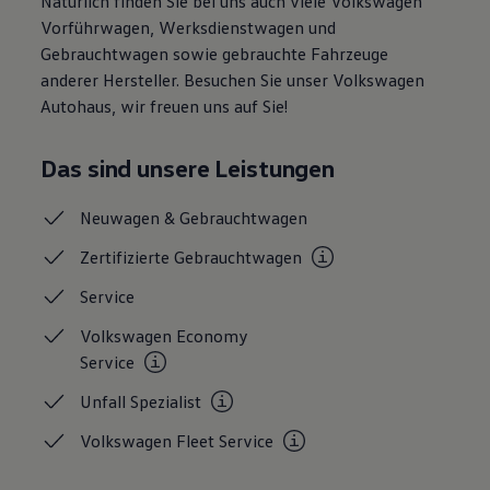
Natürlich finden Sie bei uns auch viele Volkswagen
Magazin
Vorführwagen, Werksdienstwagen und
Lifestyle
Gebrauchtwagen sowie gebrauchte Fahrzeuge
Transport
Familie
anderer Hersteller. Besuchen Sie unser Volkswagen
Elektromobilität
Autohaus, wir freuen uns auf Sie!
Volkswagen R
Pannen- und Unfallhilfe
Volkswagen Kundenbetreuung
Das sind unsere Leistungen
Neuwagen &
Gebrauchtwagen
Zertifizierte
Gebrauchtwagen
Service
Volkswagen Economy
Service
Unfall
Spezialist
Volkswagen Fleet
Service