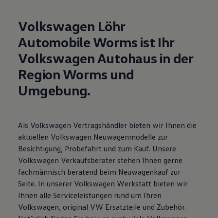
Motorenöl und Flüssigkeiten
Räder und Reifen
Volkswagen Löhr
Pannen- und Unfallhilfe
Economy Service
Automobile Worms ist Ihr
Volkswagen Teile
Zubehör
Volkswagen Autohaus in der
Modellspezifisches Zubehör
Schutz und Pflege
Region Worms und
Transport
Entertainment und Elektronik
Umgebung.
Individualisieren
Wallbox und Ladekabel
Digitale Extras
Dienste für Ihr Modell finden
Als Volkswagen Vertragshändler bieten wir Ihnen die
Volkswagen Apps, Login und Shop
aktuellen Volkswagen Neuwagenmodelle zur
Handy und Fahrzeug verbinden
Updates für Software, Karten und Radio
Besichtigung, Probefahrt und zum Kauf. Unsere
Über Ihr Auto
Volkswagen Verkaufsberater stehen Ihnen gerne
Vorgängermodelle
fachmännisch beratend beim Neuwagenkauf zur
Kundeninformationen
Volkswagen Kundenbetreuung
Seite. In unserer Volkswagen Werkstatt bieten wir
Warn- und Kontrollleuchten
Ihnen alle Serviceleistungen rund um Ihren
Assistenzsysteme
Volkswagen, original VW Ersatzteile und Zubehör.
Digitale Betriebsanleitung
Live Beratung