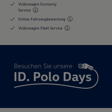
Volkswagen Economy
Magazin
Lifestyle
Service
Transport
Familie
Online-Fahrzeugbewertung
Elektromobilität
Volkswagen R
Volkswagen Fleet
Service
Pannen- und Unfallhilfe
Volkswagen Kundenbetreuung