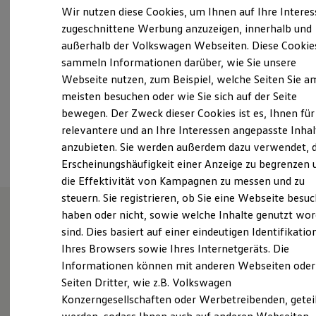
Samstag
09:00
-
13:00
Uhr
Elektrofahrzeugkonzepte
Wir nutzen diese Cookies, um Ihnen auf Ihre Intere
ID. EVERY1
Sonntag
Geschlossen
zugeschnittene Werbung anzuzeigen, innerhalb und
Reichweite
außerhalb der Volkswagen Webseiten. Diese Cookie
Reichweite der ID. Modelle
info@neubeck-online.de
Reichweite im Winter
sammeln Informationen darüber, wie Sie unsere
Rekuperation
Webseite nutzen, zum Beispiel, welche Seiten Sie a
Laden
+49 6232 6488
meisten besuchen oder wie Sie sich auf der Seite
Laden unterwegs
Laden Zuhause
bewegen. Der Zweck dieser Cookies ist es, Ihnen für
Ladestationen finden
relevantere und an Ihre Interessen angepasste Inhal
Ansprechpartner
Ladezeitensimulator
anzubieten. Sie werden außerdem dazu verwendet, d
Batterie
Sicherheit
Erscheinungshäufigkeit einer Anzeige zu begrenzen 
Garantie und Lebensdauer
die Effektivität von Kampagnen zu messen und zu
Nachhaltigkeit
steuern. Sie registrieren, ob Sie eine Webseite besuc
Technologie
Kosten und Kauf
haben oder nicht, sowie welche Inhalte genutzt wo
Verbrauchskosten
sind. Dies basiert auf einer eindeutigen Identifikatio
Wie können wir
Kaufoptionen
Ihres Browsers sowie Ihres Internetgeräts. Die
E-Auto-Förderung
Software und Konnektivität
Informationen können mit anderen Webseiten oder
Ihnen weiterhelfen?
Die ID. Software 6
Seiten Dritter, wie z.B. Volkswagen
ID. Software Versionen und Updates
Konzerngesellschaften oder Werbetreibenden, getei
Digitale Extras
Schnittstellen zu Ihrem ID.