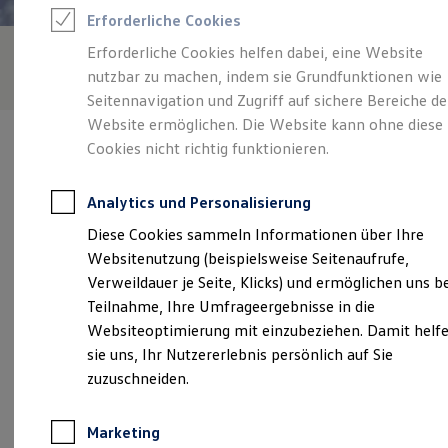
Reifenpakete
Erforderliche Cookies
Leasing
Leasing-Angebote
Erforderliche Cookies helfen dabei, eine Website
Gebrauchtwagen Leasing
nutzbar zu machen, indem sie Grundfunktionen wie
Junge Gebrauchtwagen-Leasing
Elektroauto Leasing
Seitennavigation und Zugriff auf sichere Bereiche de
Kleinwagen-Leasing
Website ermöglichen. Die Website kann ohne diese
Leasing ohne Anzahlung
Cookies nicht richtig funktionieren.
Finanzierung
Autokredit mit Schlussrate
Versicherungen und Garantien
Analytics und Personalisierung
Kfz-Versicherung
Verantwortlich für die Inhalte auf dieser Seite ist die Neubeck
Restschuldversicherungen
Diese Cookies sammeln Informationen über Ihre
Automobile GmbH
(
Impressum & Rechtliches
)
Garantien
Websitenutzung (beispielsweise Seitenaufrufe,
Wartungsverträge
Geschäftskunden
Verweildauer je Seite, Klicks) und ermöglichen uns b
Professional Class bei Volkswagen
Unsere 
Teilnahme, Ihre Umfrageergebnisse in die
Großkunden
Websiteoptimierung mit einzubeziehen. Damit helf
Behörden
Direktkunden
sie uns, Ihr Nutzererlebnis persönlich auf Sie
Sonderfahrzeuge
Landwehrstraße 34, 67346 Speyer
zuzuschneiden.
Anpfiff zum Gewinn
Elektromobilität
Montag
-
Freitag
07:00
-
18:00
Uhr
Elektroautos
Marketing
ID. Tutorials