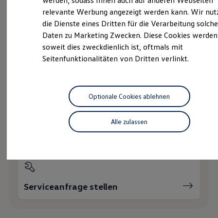
werden, sodass Ihnen auch auf anderen Webseiten
Hybridautos
relevante Werbung angezeigt werden kann. Wir nut
Marke und Erlebnis
die Dienste eines Dritten für die Verarbeitung solche
Volkswagen R und R Experience
Probefahrt vereinbaren
R-Modelle
Daten zu Marketing Zwecken. Diese Cookies werden
R Experience
soweit dies zweckdienlich ist, oftmals mit
Driving Experience
Seitenfunktionalitäten von Dritten verlinkt.
Volkswagen entdecken
Werkbesichtigung
Factory visit
Fahrzeugangebot anfordern
Lifestyle Shop
T-Roc Kollektion
Optionale Cookies ablehnen
Golf Kollektion
ID. Kollektion
Volkswagen Kollektion
Alle zulassen
R-Kollektion
Servicetermin buchen
GTI Kollektion
Fußball Drop
we drive football
#wedriveproud
Besitzer und Service
myVolkswagen
Serviceanfrage stellen
Software Updates
Service und Ersatzteile
Inspektion und HU/AU
Reparaturen und Checks