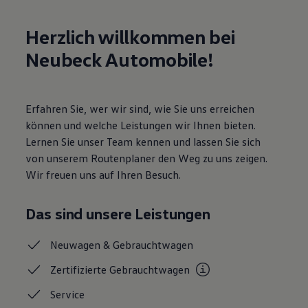
Motorenöl und Flüssigkeiten
Räder und Reifen
Herzlich willkommen bei
Pannen- und Unfallhilfe
Economy Service
Neubeck Automobile!
Volkswagen Teile
Zubehör
Modellspezifisches Zubehör
Schutz und Pflege
Erfahren Sie, wer wir sind, wie Sie uns erreichen
Transport
Entertainment und Elektronik
können und welche Leistungen wir Ihnen bieten.
Individualisieren
Lernen Sie unser Team kennen und lassen Sie sich
Wallbox und Ladekabel
von unserem Routenplaner den Weg zu uns zeigen.
Digitale Extras
Dienste für Ihr Modell finden
Wir freuen uns auf Ihren Besuch.
Volkswagen Apps, Login und Shop
Handy und Fahrzeug verbinden
Updates für Software, Karten und Radio
Das sind unsere Leistungen
Über Ihr Auto
Vorgängermodelle
Neuwagen &
Gebrauchtwagen
Kundeninformationen
Volkswagen Kundenbetreuung
Zertifizierte
Gebrauchtwagen
Warn- und Kontrollleuchten
Assistenzsysteme
Service
Digitale Betriebsanleitung
Live Beratung