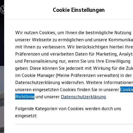
Modelle und Konfigurator
Cookie Einstellungen
Konfigurator
Modelle vergleichen
Konfiguration laden
Zum
Zum
Autosuche
Verkauf und Service
Wir nutzen Cookies, um Ihnen die bestmögliche Nutzung
Hauptinhalt
Footer
Elektroautos
Neubeck Automobile
springen
springen
unserer Webseite zu ermöglichen und unsere Kommunika
ENERGY Sondermodelle
Nutzfahrzeuge
mit Ihnen zu verbessern. Wir berücksichtigen hierbei Ihr
SUV und CUV
4.8
|
270 Bewertungen
Präferenzen und verarbeiten Daten für Marketing, Analyt
Familienautos
und Personalisierung nur, wenn Sie uns Ihre Einwilligung
Kombis
Kompaktwagen
geben. Diese können Sie jederzeit mit Wirkung für die Zu
Sportwagen
im Cookie Manager (Meine Präferenzen verwalten) in der
Schnell verfügbare Fahrzeuge
Angebote und Produkte
Datenschutzerklärung widerrufen. Weitere Informatione
Aktuelle Angebote
unseren eingesetzten Cookies finden Sie in unserer
Cooki
E-Auto-Förderung
Richtlinie
und unserer
Datenschutzerklärung
.
Volkswagen Marktplatz
Die ENERGY Sondermodelle
Folgende Kategorien von Cookies werden durch uns
Junge Gebrauchtwagen und Gebrauchtwagen
Volkswagen Zertifizierte Gebrauchtwagen
eingesetzt:
Elektromobilität bei Gebrauchtwagen
Zubehör- und Serviceangebote
Saisonangebote