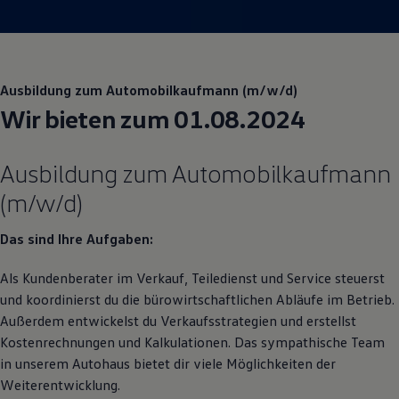
Magazin
Lifestyle
Transport
Familie
Elektromobilität
Ausbildung zum Automobilkaufmann (m/w/d)
Volkswagen R
Pannen- und Unfallhilfe
Wir bieten zum 01.08.2024
Volkswagen Kundenbetreuung
Ausbildung zum Automobilkaufmann
(m/w/d)
Das sind Ihre Aufgaben:
Als Kundenberater im Verkauf, Teiledienst und
Service
steuerst
und koordinierst du die bürowirtschaftlichen Abläufe im Betrieb.
Außerdem entwickelst du Verkaufsstrategien und erstellst
Kostenrechnungen und Kalkulationen. Das sympathische Team
in unserem Autohaus bietet dir viele Möglichkeiten der
Weiterentwicklung.