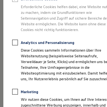
Reifenpakete
Leasing
Erforderliche Cookies helfen dabei, eine Website nu
Leasing-Angebote
zu machen, indem sie Grundfunktionen wie
Gebrauchtwagen Leasing
Herzlich
Seitennavigation und Zugriff auf sichere Bereiche de
Junge Gebrauchtwagen-Leasing
Elektroauto Leasing
Website ermöglichen. Die Website kann ohne diese
Kleinwagen-Leasing
Willkommen bei
Cookies nicht richtig funktionieren.
Leasing ohne Anzahlung
Finanzierung
Neubeck
Autokredit mit Schlussrate
Analytics und Personalisierung
Versicherungen und Garantien
Kfz-Versicherung
Diese Cookies sammeln Informationen über Ihre
Automobile
Restschuldversicherungen
Websitenutzung (beispielsweise Seitenaufrufe,
Garantien
Verweildauer je Seite, Klicks) und ermöglichen uns b
Wartungsverträge
Geschäftskunden
Teilnahme, Ihre Umfrageergebnisse in die
Professional Class bei Volkswagen
Websiteoptimierung mit einzubeziehen. Damit helfe
Großkunden
uns, Ihr Nutzererlebnis persönlich auf Sie zuzuschne
Behörden
Direktkunden
Sonderfahrzeuge
Marketing
Anpfiff zum Gewinn
Elektromobilität
Wir nutzen diese Cookies, um Ihnen auf Ihre Intere
Elektroautos
zugeschnittene Werbung anzuzeigen, innerhalb und
ID. Tutorials