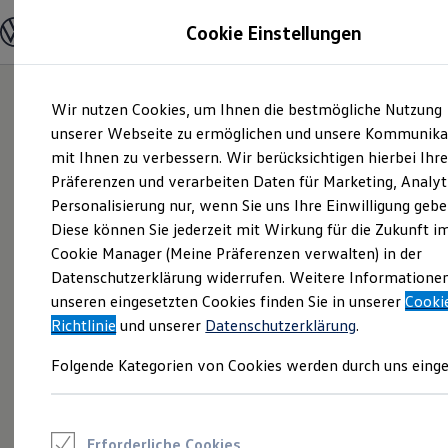
Modelle und Konfigurator
Cookie Einstellungen
Konfigurator
Modelle vergleichen
Konfiguration laden
Zum
Zum
Autosuche
Wir nutzen Cookies, um Ihnen die bestmögliche Nutzung
Hauptinhalt
Footer
Elektroautos
springen
springen
unserer Webseite zu ermöglichen und unsere Kommunika
ENERGY Sondermodelle
Nutzfahrzeuge
mit Ihnen zu verbessern. Wir berücksichtigen hierbei Ihr
SUV und CUV
Präferenzen und verarbeiten Daten für Marketing, Analyt
Familienautos
Personalisierung nur, wenn Sie uns Ihre Einwilligung gebe
Kombis
Kompaktwagen
Diese können Sie jederzeit mit Wirkung für die Zukunft i
Sportwagen
Cookie Manager (Meine Präferenzen verwalten) in der
Schnell verfügbare Fahrzeuge
Angebote und Produkte
Datenschutzerklärung widerrufen. Weitere Informatione
Aktuelle Angebote
unseren eingesetzten Cookies finden Sie in unserer
Cooki
E-Auto-Förderung
Richtlinie
und unserer
Datenschutzerklärung
.
Volkswagen Marktplatz
Die ENERGY Sondermodelle
Folgende Kategorien von Cookies werden durch uns einge
Junge Gebrauchtwagen und Gebrauchtwagen
Volkswagen Zertifizierte Gebrauchtwagen
Elektromobilität bei Gebrauchtwagen
Zubehör- und Serviceangebote
Saisonangebote
Erforderliche Cookies