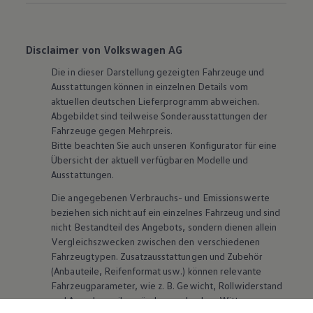
Disclaimer von Volkswagen AG
Die in dieser Darstellung gezeigten Fahrzeuge und
Ausstattungen können in einzelnen Details vom
aktuellen deutschen Lieferprogramm abweichen.
Abgebildet sind teilweise Sonderausstattungen der
Fahrzeuge gegen Mehrpreis.
Bitte beachten Sie auch unseren Konfigurator für eine
Übersicht der aktuell verfügbaren Modelle und
Ausstattungen.
Die angegebenen Verbrauchs- und Emissionswerte
beziehen sich nicht auf ein einzelnes Fahrzeug und sind
nicht Bestandteil des Angebots, sondern dienen allein
Vergleichszwecken zwischen den verschiedenen
Fahrzeugtypen. Zusatzausstattungen und
Zubehör
(Anbauteile, Reifenformat usw.) können relevante
Fahrzeugparameter, wie
z. B.
Gewicht, Rollwiderstand
und Aerodynamik verändern und neben Witterungs-