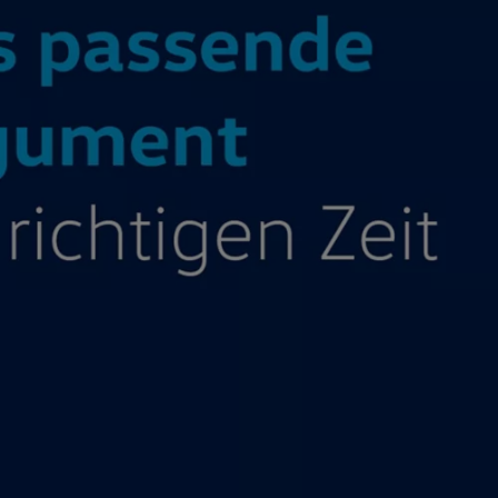
Motorenöl und Flüssigkeiten
Räder und Reifen
Pannen- und Unfallhilfe
Economy Service
Volkswagen Teile
Zubehör
Modellspezifisches Zubehör
Schutz und Pflege
Transport
Entertainment und Elektronik
Individualisieren
Wallbox und Ladekabel
Digitale Extras
Dienste für Ihr Modell finden
Volkswagen Apps, Login und Shop
Handy und Fahrzeug verbinden
Updates für Software, Karten und Radio
Über Ihr Auto
Vorgängermodelle
Kundeninformationen
Volkswagen Kundenbetreuung
Warn- und Kontrollleuchten
Assistenzsysteme
Digitale Betriebsanleitung
Live Beratung