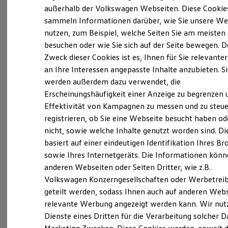
Elektrofahrzeugkonzepte
außerhalb der Volkswagen Webseiten. Diese Cookie
(
Impressum & Rechtliches
)
ID. EVERY1
sammeln Informationen darüber, wie Sie unsere We
Reichweite
Wir
bilden aus!
nutzen, zum Beispiel, welche Seiten Sie am meisten
Reichweite der ID. Modelle
Reichweite im Winter
besuchen oder wie Sie sich auf der Seite bewegen. D
Rekuperation
Zweck dieser Cookies ist es, Ihnen für Sie relevante
Heute fühlen sich Bettina und Thomas Neubeck –
Laden
an Ihre Interessen angepasste Inhalte anzubieten. S
Laden unterwegs
in der dritten Generation – der automobilen
Laden Zuhause
werden außerdem dazu verwendet, die
Familientradition verbunden. In Kombination von
Ladestationen finden
Erscheinungshäufigkeit einer Anzeige zu begrenzen 
Ladezeitensimulator
Tradition und Innovation wurde das Sortiment,
Effektivität von Kampagnen zu messen und zu steue
Batterie
das einst mit der Marke Auto-Union seinen
Sicherheit
registrieren, ob Sie eine Webseite besucht haben od
Garantie und Lebensdauer
Anfang nahm, weiter ausgebaut und vereinigt
nicht, sowie welche Inhalte genutzt worden sind. Di
Nachhaltigkeit
heute fünf führende Automobilhersteller in einer
basiert auf einer eindeutigen Identifikation Ihres B
Technologie
Kosten und Kauf
sowie Ihres Internetgeräts. Die Informationen kön
Autofamilie. Die 160 Mitarbeiter im größten
Verbrauchskosten
anderen Webseiten oder Seiten Dritter, wie z.B.
Automobilverbund im Speyerer Raum sehen es
Kaufoptionen
Volkswagen Konzerngesellschaften oder Werbetrei
E-Auto-Förderung
als ihre Aufgabe an, für Kunden ein
Software und Konnektivität
geteilt werden, sodass Ihnen auch auf anderen Web
zukunftsorientierter, qualitätsbewusster und
Die ID. Software 6
relevante Werbung angezeigt werden kann. Wir nut
ID. Software Versionen und Updates
zuverlässiger Partner zu sein. Ob Beratung,
Dienste eines Dritten für die Verarbeitung solcher D
Digitale Extras
Verkauf, Reparatur oder Instandsetzung –
Schnittstellen zu Ihrem ID.