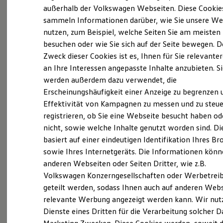
Der neue ID. Polo
außerhalb der Volkswagen Webseiten. Diese Cookie
Der neue ID.3 Neo
sammeln Informationen darüber, wie Sie unsere We
Der ID.4
nutzen, zum Beispiel, welche Seiten Sie am meisten
Der ID.4 GTX
Der ID.5 GTX
besuchen oder wie Sie sich auf der Seite bewegen. D
Der ID.7
Zweck dieser Cookies ist es, Ihnen für Sie relevante
Der ID.7 GTX
an Ihre Interessen angepasste Inhalte anzubieten. S
Der ID.7 Tourer
Der ID.7 GTX Tourer
werden außerdem dazu verwendet, die
Der ID. Buzz
Erscheinungshäufigkeit einer Anzeige zu begrenzen 
Der neue ID. Cross
Effektivität von Kampagnen zu messen und zu steue
Elektrofahrzeugkonzepte
ID. EVERY1
registrieren, ob Sie eine Webseite besucht haben od
Reichweite
nicht, sowie welche Inhalte genutzt worden sind. Di
Reichweite der ID. Modelle
basiert auf einer eindeutigen Identifikation Ihres B
Reichweite im Winter
Exterieur
Rekuperation
sowie Ihres Internetgeräts. Die Informationen kön
Laden
anderen Webseiten oder Seiten Dritter, wie z.B.
Harmonisch aufeinander abgestimmt: Mit
Laden unterwegs
Volkswagen Konzerngesellschaften oder Werbetrei
Laden Zuhause
beleuchtendem
Volkswagen
Logo und schnittigen
Ladestationen finden
geteilt werden, sodass Ihnen auch auf anderen Web
Frontstoßfängern weiß der
Golf
optisch zu
Ladezeitensimulator
relevante Werbung angezeigt werden kann. Wir nut
überzeugen. Auch die neuen Scheinwerfer und
Batterie
Dienste eines Dritten für die Verarbeitung solcher D
Sicherheit
Rückleuchten mit optionalen dynamischen
Garantie und Lebensdauer