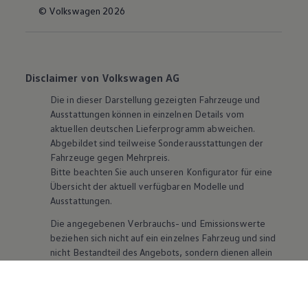
© Volkswagen 2026
Disclaimer von Volkswagen AG
Die in dieser Darstellung gezeigten Fahrzeuge und
Ausstattungen können in einzelnen Details vom
aktuellen deutschen Lieferprogramm abweichen.
Abgebildet sind teilweise Sonderausstattungen der
Fahrzeuge gegen Mehrpreis.
Bitte beachten Sie auch unseren Konfigurator für eine
Übersicht der aktuell verfügbaren Modelle und
Ausstattungen.
Die angegebenen Verbrauchs- und Emissionswerte
beziehen sich nicht auf ein einzelnes Fahrzeug und sind
nicht Bestandteil des Angebots, sondern dienen allein
Vergleichszwecken zwischen den verschiedenen
Fahrzeugtypen. Zusatzausstattungen und
Zubehör
(Anbauteile, Reifenformat usw.) können relevante