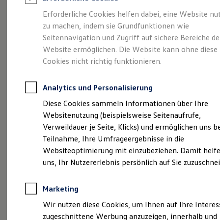
Reifenpakete
Leasing
Erforderliche Cookies helfen dabei, eine Website nu
Leasing-Angebote
zu machen, indem sie Grundfunktionen wie
Eine Klasse für sich.
Gebrauchtwagen Leasing
Seitennavigation und Zugriff auf sichere Bereiche de
Junge Gebrauchtwagen-Leasing
Elektroauto Leasing
Website ermöglichen. Die Website kann ohne diese
Der Golf.
Kleinwagen-Leasing
Cookies nicht richtig funktionieren.
Leasing ohne Anzahlung
Finanzierung
Autokredit mit Schlussrate
Analytics und Personalisierung
Versicherungen und Garantien
Kfz-Versicherung
Diese Cookies sammeln Informationen über Ihre
Restschuldversicherungen
Websitenutzung (beispielsweise Seitenaufrufe,
Garantien
Verweildauer je Seite, Klicks) und ermöglichen uns b
Wartungsverträge
Geschäftskunden
Teilnahme, Ihre Umfrageergebnisse in die
Professional Class bei Volkswagen
Websiteoptimierung mit einzubeziehen. Damit helfe
Großkunden
(
Impressum & Rechtliches
)
uns, Ihr Nutzererlebnis persönlich auf Sie zuzuschne
Behörden
Direktkunden
Sonderfahrzeuge
Marketing
Anpfiff zum Gewinn
Details des Golf
Elektromobilität
Wir nutzen diese Cookies, um Ihnen auf Ihre Intere
Elektroautos
zugeschnittene Werbung anzuzeigen, innerhalb und
ID. Tutorials