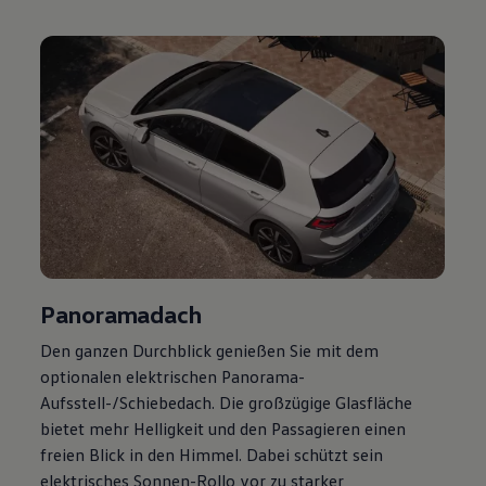
Volkswagen Apps, Login und Shop
Handy und Fahrzeug verbinden
Updates für Software, Karten und Radio
Über Ihr Auto
Vorgängermodelle
Kundeninformationen
Volkswagen Kundenbetreuung
Warn- und Kontrollleuchten
Assistenzsysteme
Digitale Betriebsanleitung
Live Beratung
Magazin
Lifestyle
Transport
Familie
Panoramadach
Elektromobilität
Volkswagen R
Den ganzen Durchblick genießen Sie mit dem
Pannen- und Unfallhilfe
Volkswagen Kundenbetreuung
optionalen elektrischen Panorama-
Aufsstell-/Schiebedach. Die großzügige Glasfläche
bietet mehr Helligkeit und den Passagieren einen
freien Blick in den Himmel. Dabei schützt sein
elektrisches Sonnen-Rollo vor zu starker