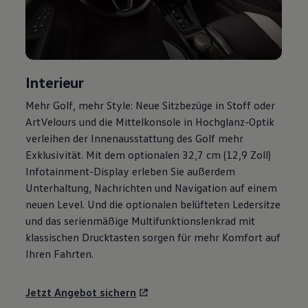
R-Kollektion
GTI Kollektion
Fußball Drop
we drive football
#wedriveproud
Besitzer und Service
Interieur
myVolkswagen
Software Updates
Mehr
Golf
, mehr Style: Neue Sitzbezüge in Stoff oder
Service und Ersatzteile
ArtVelours und die Mittelkonsole in Hochglanz-Optik
Inspektion und HU/AU
Reparaturen und Checks
verleihen der Innenausstattung des
Golf
mehr
Motorenöl und Flüssigkeiten
Exklusivität. Mit dem optionalen 32,7 cm (12,9 Zoll)
Räder und Reifen
Infotainment-Display erleben Sie außerdem
Pannen- und Unfallhilfe
Economy Service
Unterhaltung, Nachrichten und Navigation auf einem
Volkswagen Teile
neuen Level. Und die optionalen belüfteten Ledersitze
Zubehör
und das serienmäßige Multifunktionslenkrad mit
Modellspezifisches Zubehör
Schutz und Pflege
klassischen Drucktasten sorgen für mehr Komfort auf
Transport
Ihren Fahrten.
Entertainment und Elektronik
Individualisieren
Wallbox und Ladekabel
Jetzt Angebot sichern
Digitale Extras
Dienste für Ihr Modell finden