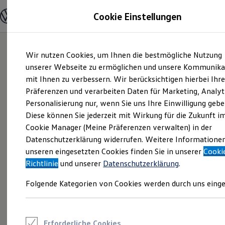
Modelle und Konfigurator
Cookie Einstellungen
Konfigurator
Modelle vergleichen
Konfiguration laden
Zum
Zum
Autosuche
Wir nutzen Cookies, um Ihnen die bestmögliche Nutzung
Hauptinhalt
Footer
Elektroautos
springen
springen
unserer Webseite zu ermöglichen und unsere Kommunika
ENERGY Sondermodelle
Nutzfahrzeuge
mit Ihnen zu verbessern. Wir berücksichtigen hierbei Ihr
SUV und CUV
Präferenzen und verarbeiten Daten für Marketing, Analyt
Familienautos
Personalisierung nur, wenn Sie uns Ihre Einwilligung gebe
Kombis
Kompaktwagen
Diese können Sie jederzeit mit Wirkung für die Zukunft i
Sportwagen
Cookie Manager (Meine Präferenzen verwalten) in der
Schnell verfügbare Fahrzeuge
Angebote und Produkte
Datenschutzerklärung widerrufen. Weitere Informatione
Aktuelle Angebote
unseren eingesetzten Cookies finden Sie in unserer
Cooki
E-Auto-Förderung
Richtlinie
und unserer
Datenschutzerklärung
.
Volkswagen Marktplatz
Die ENERGY Sondermodelle
Folgende Kategorien von Cookies werden durch uns einge
Junge Gebrauchtwagen und Gebrauchtwagen
Volkswagen Zertifizierte Gebrauchtwagen
Elektromobilität bei Gebrauchtwagen
Zubehör- und Serviceangebote
Saisonangebote
Erforderliche Cookies