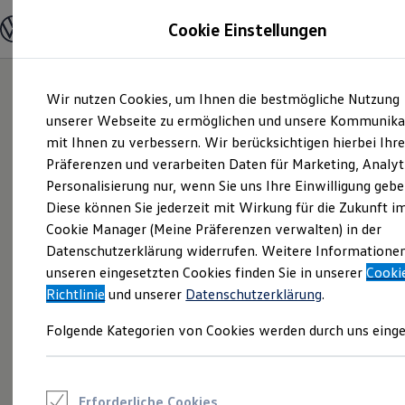
Modelle und Konfigurator
Cookie Einstellungen
Konfigurator
Modelle vergleichen
Konfiguration laden
Zum
Zum
Autosuche
Wir nutzen Cookies, um Ihnen die bestmögliche Nutzung
Hauptinhalt
Footer
Elektroautos
springen
springen
unserer Webseite zu ermöglichen und unsere Kommunika
ENERGY Sondermodelle
Nutzfahrzeuge
mit Ihnen zu verbessern. Wir berücksichtigen hierbei Ihr
SUV und CUV
Präferenzen und verarbeiten Daten für Marketing, Analyt
Familienautos
Personalisierung nur, wenn Sie uns Ihre Einwilligung gebe
Kombis
Kompaktwagen
Diese können Sie jederzeit mit Wirkung für die Zukunft i
Sportwagen
Cookie Manager (Meine Präferenzen verwalten) in der
Schnell verfügbare Fahrzeuge
Angebote und Produkte
Datenschutzerklärung widerrufen. Weitere Informatione
Aktuelle Angebote
unseren eingesetzten Cookies finden Sie in unserer
Cooki
E-Auto-Förderung
Richtlinie
und unserer
Datenschutzerklärung
.
Volkswagen Marktplatz
Die ENERGY Sondermodelle
Folgende Kategorien von Cookies werden durch uns einge
Junge Gebrauchtwagen und Gebrauchtwagen
Volkswagen Zertifizierte Gebrauchtwagen
Elektromobilität bei Gebrauchtwagen
Zubehör- und Serviceangebote
Saisonangebote
Erforderliche Cookies