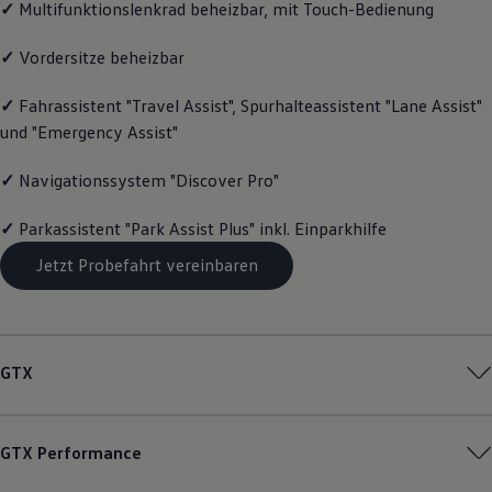
✓
Multifunktionslenkrad beheizbar, mit Touch-Bedienung
Magazin
Lifestyle
✓
Vordersitze beheizbar
Transport
Familie
Elektromobilität
✓
Fahrassistent "Travel Assist", Spurhalteassistent "Lane Assist"
Volkswagen R
und "Emergency Assist"
Pannen- und Unfallhilfe
Volkswagen Kundenbetreuung
✓
Navigationssystem "Discover Pro"
✓
Parkassistent "Park Assist Plus" inkl. Einparkhilfe
Jetzt Probefahrt vereinbaren
GTX
GTX
Performance