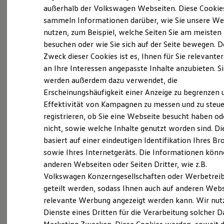
Elektrofahrzeugkonzepte
außerhalb der Volkswagen Webseiten. Diese Cookie
ID. EVERY1
sammeln Informationen darüber, wie Sie unsere We
Reichweite
nutzen, zum Beispiel, welche Seiten Sie am meisten
Reichweite der ID. Modelle
Probefahrt vereinbaren
Reichweite im Winter
besuchen oder wie Sie sich auf der Seite bewegen. D
Rekuperation
Zweck dieser Cookies ist es, Ihnen für Sie relevante
Laden
an Ihre Interessen angepasste Inhalte anzubieten. S
Laden unterwegs
Laden Zuhause
werden außerdem dazu verwendet, die
Ladestationen finden
Fahrzeugangebot anfordern
Erscheinungshäufigkeit einer Anzeige zu begrenzen 
Ladezeitensimulator
Effektivität von Kampagnen zu messen und zu steue
Batterie
Sicherheit
registrieren, ob Sie eine Webseite besucht haben od
Garantie und Lebensdauer
nicht, sowie welche Inhalte genutzt worden sind. Di
Nachhaltigkeit
basiert auf einer eindeutigen Identifikation Ihres B
Technologie
Servicetermin buchen
Kosten und Kauf
sowie Ihres Internetgeräts. Die Informationen kön
Verbrauchskosten
anderen Webseiten oder Seiten Dritter, wie z.B.
Kaufoptionen
Volkswagen Konzerngesellschaften oder Werbetrei
E-Auto-Förderung
Software und Konnektivität
geteilt werden, sodass Ihnen auch auf anderen Web
Die ID. Software 6
Serviceanfrage stellen
relevante Werbung angezeigt werden kann. Wir nut
ID. Software Versionen und Updates
Dienste eines Dritten für die Verarbeitung solcher D
Digitale Extras
Schnittstellen zu Ihrem ID.