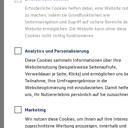
Reifenpakete
Leasing
Erforderliche Cookies helfen dabei, eine Website nu
Leasing-Angebote
zu machen, indem sie Grundfunktionen wie
Voll im Leben.
Gebrauchtwagen Leasing
Seitennavigation und Zugriff auf sichere Bereiche de
Junge Gebrauchtwagen-Leasing
Elektroauto Leasing
Website ermöglichen. Die Website kann ohne diese
Vollelektrisch.
Der
Kleinwagen-Leasing
Cookies nicht richtig funktionieren.
Leasing ohne Anzahlung
ID.3
Finanzierung
Autokredit mit Schlussrate
Analytics und Personalisierung
Versicherungen und Garantien
Kfz-Versicherung
Diese Cookies sammeln Informationen über Ihre
Restschuldversicherungen
Websitenutzung (beispielsweise Seitenaufrufe,
Garantien
Verweildauer je Seite, Klicks) und ermöglichen uns b
Wartungsverträge
Geschäftskunden
Teilnahme, Ihre Umfrageergebnisse in die
Professional Class bei Volkswagen
Websiteoptimierung mit einzubeziehen. Damit helfe
Großkunden
uns, Ihr Nutzererlebnis persönlich auf Sie zuzuschne
Behörden
Direktkunden
Sonderfahrzeuge
Marketing
Anpfiff zum Gewinn
(
Impressum & Rechtliches
)
Elektromobilität
Wir nutzen diese Cookies, um Ihnen auf Ihre Intere
Elektroautos
zugeschnittene Werbung anzuzeigen, innerhalb und
ID. Tutorials