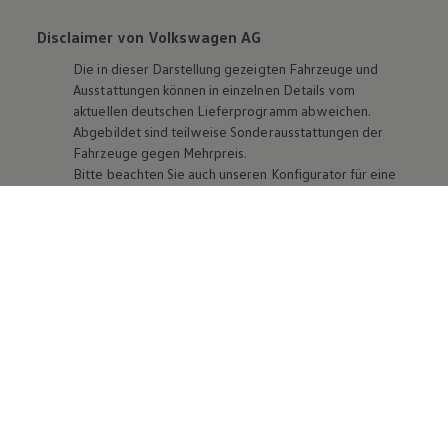
Disclaimer von Volkswagen AG
Die in dieser Darstellung gezeigten Fahrzeuge und
Ausstattungen können in einzelnen Details vom
aktuellen deutschen Lieferprogramm abweichen.
Abgebildet sind teilweise Sonderausstattungen der
Fahrzeuge gegen Mehrpreis.
Bitte beachten Sie auch unseren Konfigurator für eine
Übersicht der aktuell verfügbaren Modelle und
Ausstattungen.
Die angegebenen Verbrauchs- und Emissionswerte
beziehen sich nicht auf ein einzelnes Fahrzeug und sind
nicht Bestandteil des Angebots, sondern dienen allein
Vergleichszwecken zwischen den verschiedenen
Fahrzeugtypen. Zusatzausstattungen und
Zubehör
(Anbauteile, Reifenformat usw.) können relevante
Fahrzeugparameter, wie
z. B.
Gewicht, Rollwiderstand
und Aerodynamik verändern und neben Witterungs-
und Verkehrsbedingungen sowie dem individuellen
Fahrverhalten den Kraftstoffverbrauch, den