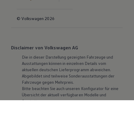
© Volkswagen 2026
Disclaimer von Volkswagen AG
Die in dieser Darstellung gezeigten Fahrzeuge und
Ausstattungen können in einzelnen Details vom
aktuellen deutschen Lieferprogramm abweichen.
Abgebildet sind teilweise Sonderausstattungen der
Fahrzeuge gegen Mehrpreis.
Bitte beachten Sie auch unseren Konfigurator für eine
Übersicht der aktuell verfügbaren Modelle und
Ausstattungen.
Die angegebenen Verbrauchs- und Emissionswerte
beziehen sich nicht auf ein einzelnes Fahrzeug und sind
nicht Bestandteil des Angebots, sondern dienen allein
Vergleichszwecken zwischen den verschiedenen