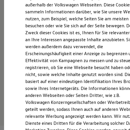
Elektrofahrzeugkonzepte
außerhalb der Volkswagen Webseiten. Diese Cookie
Probefahrt vereinbaren
ID. EVERY1
sammeln Informationen darüber, wie Sie unsere We
Reichweite
nutzen, zum Beispiel, welche Seiten Sie am meisten
Reichweite der ID. Modelle
Reichweite im Winter
besuchen oder wie Sie sich auf der Seite bewegen. D
Rekuperation
Zweck dieser Cookies ist es, Ihnen für Sie relevante
Laden
Fahrzeugangebot anfordern
an Ihre Interessen angepasste Inhalte anzubieten. S
Laden unterwegs
Laden Zuhause
werden außerdem dazu verwendet, die
Ladestationen finden
Erscheinungshäufigkeit einer Anzeige zu begrenzen 
Ladezeitensimulator
Effektivität von Kampagnen zu messen und zu steue
Batterie
Sicherheit
registrieren, ob Sie eine Webseite besucht haben od
Servicetermin buchen
Garantie und Lebensdauer
nicht, sowie welche Inhalte genutzt worden sind. Di
Nachhaltigkeit
basiert auf einer eindeutigen Identifikation Ihres B
Technologie
Kosten und Kauf
sowie Ihres Internetgeräts. Die Informationen kön
Verbrauchskosten
anderen Webseiten oder Seiten Dritter, wie z.B.
Kaufoptionen
Serviceanfrage stellen
Volkswagen Konzerngesellschaften oder Werbetrei
E-Auto-Förderung
Software und Konnektivität
geteilt werden, sodass Ihnen auch auf anderen Web
Die ID. Software 6
relevante Werbung angezeigt werden kann. Wir nut
ID. Software Versionen und Updates
Dienste eines Dritten für die Verarbeitung solcher D
Digitale Extras
Schnittstellen zu Ihrem ID.