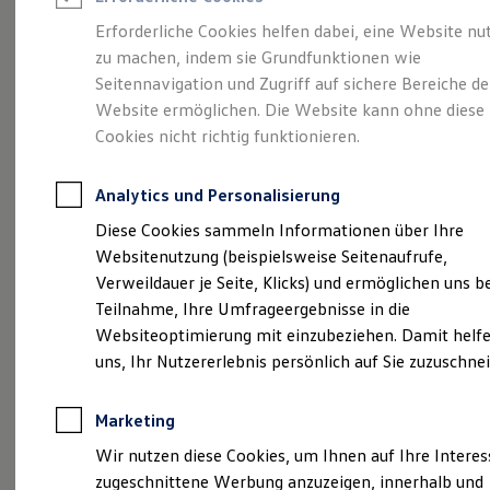
Reifenpakete
Leasing
Erforderliche Cookies helfen dabei, eine Website nu
Leasing-Angebote
zu machen, indem sie Grundfunktionen wie
Stilvollelektrisch.
Der
Gebrauchtwagen Leasing
Seitennavigation und Zugriff auf sichere Bereiche de
Junge Gebrauchtwagen-Leasing
Elektroauto Leasing
Website ermöglichen. Die Website kann ohne diese
ID.5
Kleinwagen-Leasing
Cookies nicht richtig funktionieren.
Leasing ohne Anzahlung
Finanzierung
Autokredit mit Schlussrate
Analytics und Personalisierung
Versicherungen und Garantien
Kfz-Versicherung
Diese Cookies sammeln Informationen über Ihre
Restschuldversicherungen
Websitenutzung (beispielsweise Seitenaufrufe,
Garantien
Verweildauer je Seite, Klicks) und ermöglichen uns b
Wartungsverträge
Geschäftskunden
Teilnahme, Ihre Umfrageergebnisse in die
Professional Class bei Volkswagen
Websiteoptimierung mit einzubeziehen. Damit helfe
Großkunden
uns, Ihr Nutzererlebnis persönlich auf Sie zuzuschne
Behörden
(
Impressum & Rechtliches
)
Direktkunden
Sonderfahrzeuge
Marketing
Anpfiff zum Gewinn
Elektromobilität
Wir nutzen diese Cookies, um Ihnen auf Ihre Intere
Elektroautos
zugeschnittene Werbung anzuzeigen, innerhalb und
ID. Tutorials