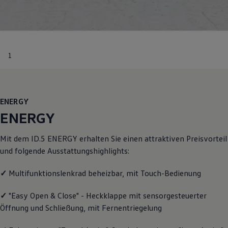
Motorenöl und Flüssigkeiten
Räder und Reifen
Pannen- und Unfallhilfe
Economy Service
Volkswagen Teile
Zubehör
1
Modellspezifisches Zubehör
Schutz und Pflege
Transport
Entertainment und Elektronik
Individualisieren
ENERGY
Wallbox und Ladekabel
ENERGY
Digitale Extras
Dienste für Ihr Modell finden
Volkswagen Apps, Login und Shop
Mit dem ID.5
ENERGY
erhalten Sie einen attraktiven Preisvorteil
Handy und Fahrzeug verbinden
und folgende Ausstattungshighlights:
Updates für Software, Karten und Radio
Über Ihr Auto
Vorgängermodelle
✓
Multifunktionslenkrad beheizbar, mit Touch-Bedienung
Kundeninformationen
Volkswagen Kundenbetreuung
✓
"Easy Open & Close" - Heckklappe mit sensorgesteuerter
Warn- und Kontrollleuchten
Öffnung und Schließung, mit Fernentriegelung
Assistenzsysteme
Digitale Betriebsanleitung
Live Beratung