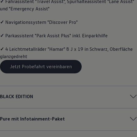
✓
Fahrassistent "Travel Assist", Spurhalteassistent "Lane Assist"
Magazin
und "Emergency Assist"
Lifestyle
Transport
Familie
✓
Navigationssystem "Discover Pro"
Elektromobilität
Volkswagen R
✓
Parkassistent "Park Assist Plus" inkl. Einparkhilfe
Pannen- und Unfallhilfe
Volkswagen Kundenbetreuung
✓
4 Leichtmetallräder "Hamar" 8 J x 19 in Schwarz, Oberfläche
glanzgedreht
Jetzt Probefahrt vereinbaren
BLACK EDITION
Pure mit Infotainment-Paket