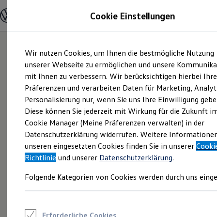
Modelle und Konfigurator
Cookie Einstellungen
Konfigurator
Modelle vergleichen
Konfiguration laden
Zum
Zum
Autosuche
Wir nutzen Cookies, um Ihnen die bestmögliche Nutzung
Hauptinhalt
Footer
Elektroautos
springen
springen
unserer Webseite zu ermöglichen und unsere Kommunika
ENERGY Sondermodelle
Nutzfahrzeuge
mit Ihnen zu verbessern. Wir berücksichtigen hierbei Ihr
SUV und CUV
Präferenzen und verarbeiten Daten für Marketing, Analyt
Familienautos
Personalisierung nur, wenn Sie uns Ihre Einwilligung gebe
Kombis
Kompaktwagen
Diese können Sie jederzeit mit Wirkung für die Zukunft i
Sportwagen
Cookie Manager (Meine Präferenzen verwalten) in der
Schnell verfügbare Fahrzeuge
Angebote und Produkte
Datenschutzerklärung widerrufen. Weitere Informatione
Aktuelle Angebote
unseren eingesetzten Cookies finden Sie in unserer
Cooki
E-Auto-Förderung
Richtlinie
und unserer
Datenschutzerklärung
.
Volkswagen Marktplatz
Die ENERGY Sondermodelle
Folgende Kategorien von Cookies werden durch uns einge
Junge Gebrauchtwagen und Gebrauchtwagen
Volkswagen Zertifizierte Gebrauchtwagen
Elektromobilität bei Gebrauchtwagen
Zubehör- und Serviceangebote
Saisonangebote
Erforderliche Cookies