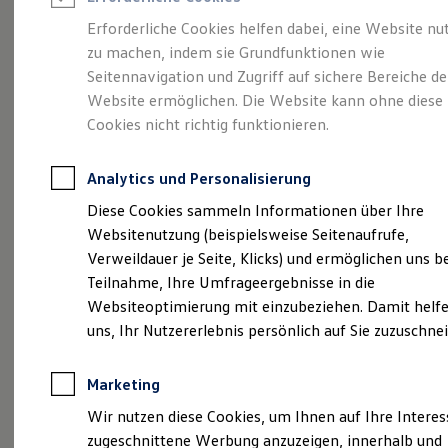
Reifenpakete
Leasing
Erforderliche Cookies helfen dabei, eine Website nu
Leasing-Angebote
zu machen, indem sie Grundfunktionen wie
Der ID.7 Tourer
Gebrauchtwagen Leasing
Seitennavigation und Zugriff auf sichere Bereiche de
Junge Gebrauchtwagen-Leasing
Elektroauto Leasing
Website ermöglichen. Die Website kann ohne diese
Kleinwagen-Leasing
Cookies nicht richtig funktionieren.
Leasing ohne Anzahlung
Finanzierung
Autokredit mit Schlussrate
Analytics und Personalisierung
Versicherungen und Garantien
Kfz-Versicherung
Diese Cookies sammeln Informationen über Ihre
Restschuldversicherungen
Websitenutzung (beispielsweise Seitenaufrufe,
Garantien
Verweildauer je Seite, Klicks) und ermöglichen uns b
Wartungsverträge
Geschäftskunden
Teilnahme, Ihre Umfrageergebnisse in die
(
Impressum & Rechtliches
)
Professional Class bei Volkswagen
Websiteoptimierung mit einzubeziehen. Damit helfe
Großkunden
uns, Ihr Nutzererlebnis persönlich auf Sie zuzuschne
Behörden
Direktkunden
Sonderfahrzeuge
Marketing
Anpfiff zum Gewinn
Elektromobilität
Wir nutzen diese Cookies, um Ihnen auf Ihre Intere
Probefahrt vereinbaren
Elektroautos
zugeschnittene Werbung anzuzeigen, innerhalb und
ID. Tutorials