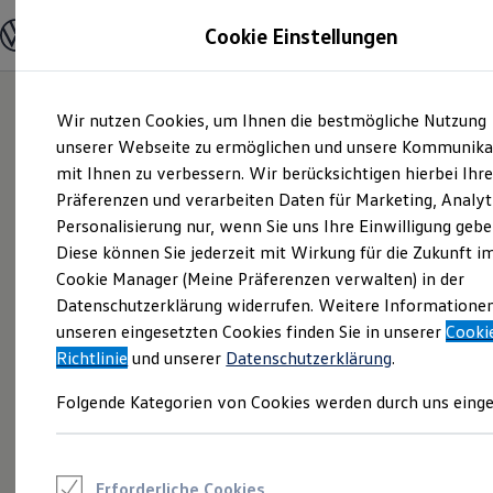
Modelle und Konfigurator
Cookie Einstellungen
Konfigurator
Modelle vergleichen
Konfiguration laden
Zum
Zum
Autosuche
Wir nutzen Cookies, um Ihnen die bestmögliche Nutzung
Hauptinhalt
Footer
Elektroautos
springen
springen
unserer Webseite zu ermöglichen und unsere Kommunika
ENERGY Sondermodelle
Nutzfahrzeuge
mit Ihnen zu verbessern. Wir berücksichtigen hierbei Ihr
SUV und CUV
Präferenzen und verarbeiten Daten für Marketing, Analyt
Familienautos
Personalisierung nur, wenn Sie uns Ihre Einwilligung gebe
Kombis
Kompaktwagen
Diese können Sie jederzeit mit Wirkung für die Zukunft i
Sportwagen
Cookie Manager (Meine Präferenzen verwalten) in der
Schnell verfügbare Fahrzeuge
Angebote und Produkte
Datenschutzerklärung widerrufen. Weitere Informatione
Aktuelle Angebote
unseren eingesetzten Cookies finden Sie in unserer
Cooki
E-Auto-Förderung
Richtlinie
und unserer
Datenschutzerklärung
.
Volkswagen Marktplatz
Die ENERGY Sondermodelle
Folgende Kategorien von Cookies werden durch uns einge
Junge Gebrauchtwagen und Gebrauchtwagen
Volkswagen Zertifizierte Gebrauchtwagen
Elektromobilität bei Gebrauchtwagen
Zubehör- und Serviceangebote
Saisonangebote
Erforderliche Cookies