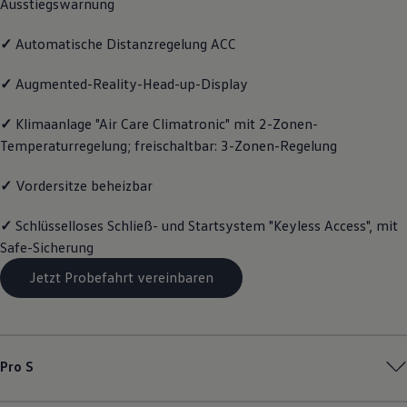
Ausstiegswarnung
Magazin
Lifestyle
✓
Automatische Distanzregelung ACC
Transport
Familie
Elektromobilität
✓
Augmented-Reality-Head-up-Display
Volkswagen R
Pannen- und Unfallhilfe
✓
Klimaanlage "Air Care Climatronic" mit 2-Zonen-
Volkswagen Kundenbetreuung
Temperaturregelung; freischaltbar: 3-Zonen-Regelung
✓
Vordersitze beheizbar
✓
Schlüsselloses Schließ- und Startsystem "Keyless Access", mit
Safe-Sicherung
Jetzt Probefahrt vereinbaren
Pro S