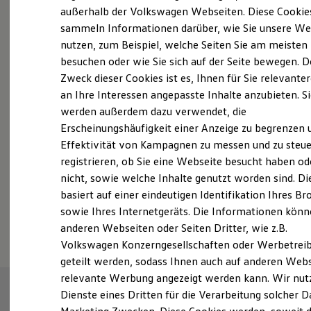
Elektrofahrzeugkonzepte
außerhalb der Volkswagen Webseiten. Diese Cookie
ID. EVERY1
sammeln Informationen darüber, wie Sie unsere We
Reichweite
nutzen, zum Beispiel, welche Seiten Sie am meisten
Reichweite der ID. Modelle
Fahrzeugangebot anfordern
Reichweite im Winter
besuchen oder wie Sie sich auf der Seite bewegen. D
Rekuperation
Zweck dieser Cookies ist es, Ihnen für Sie relevante
Laden
an Ihre Interessen angepasste Inhalte anzubieten. S
Laden unterwegs
Laden Zuhause
werden außerdem dazu verwendet, die
Ladestationen finden
Erscheinungshäufigkeit einer Anzeige zu begrenzen 
Ladezeitensimulator
Servicetermin buchen
Effektivität von Kampagnen zu messen und zu steue
Batterie
Sicherheit
registrieren, ob Sie eine Webseite besucht haben od
Garantie und Lebensdauer
nicht, sowie welche Inhalte genutzt worden sind. Di
Nachhaltigkeit
basiert auf einer eindeutigen Identifikation Ihres B
Technologie
Kosten und Kauf
Serviceanfrage stellen
sowie Ihres Internetgeräts. Die Informationen kön
Verbrauchskosten
anderen Webseiten oder Seiten Dritter, wie z.B.
Kaufoptionen
Volkswagen Konzerngesellschaften oder Werbetrei
E-Auto-Förderung
Software und Konnektivität
geteilt werden, sodass Ihnen auch auf anderen Web
Die ID. Software 6
relevante Werbung angezeigt werden kann. Wir nut
ID. Software Versionen und Updates
Dienste eines Dritten für die Verarbeitung solcher D
Digitale Extras
Schnittstellen zu Ihrem ID.