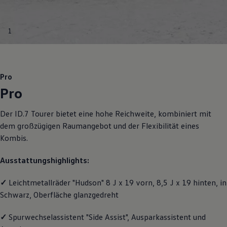
Motorenöl und Flüssigkeiten
Räder und Reifen
Pannen- und Unfallhilfe
1
Economy Service
Volkswagen Teile
Zubehör
Modellspezifisches Zubehör
Schutz und Pflege
Pro
Transport
Pro
Entertainment und Elektronik
Individualisieren
Wallbox und Ladekabel
Der
ID.7 Tourer
bietet eine hohe Reichweite, kombiniert mit
Digitale Extras
dem großzügigen Raumangebot und der Flexibilität eines
Dienste für Ihr Modell finden
Volkswagen Apps, Login und Shop
Kombis.
Handy und Fahrzeug verbinden
Updates für Software, Karten und Radio
Ausstattungshighlights:
Über Ihr Auto
Vorgängermodelle
Kundeninformationen
✓
Leichtmetallräder "Hudson" 8 J x 19 vorn, 8,5 J x 19 hinten, in
Volkswagen Kundenbetreuung
Schwarz, Oberfläche glanzgedreht
Warn- und Kontrollleuchten
Assistenzsysteme
✓
Spurwechselassistent "Side Assist", Ausparkassistent und
Digitale Betriebsanleitung
Live Beratung