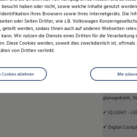
 besucht haben oder nicht, sowie welche Inhalte genutzt worden s
rzeugangebot
Servicetermin buchen
rdern
 Identifikation Ihres Browsers sowie Ihres Internetgeräts. Die 
iten oder Seiten Dritter, wie z.B. Volkswagen Konzerngesellsch
 geteilt werden, sodass Ihnen auch auf anderen Webseiten rel
kann. Wir nutzen die Dienste eines Dritten für die Verarbeitung 
. Diese Cookies werden, soweit dies zweckdienlich ist, oftmals
EDITION 50
täten von Dritten verlinkt.
EDITIO
e Cookies ablehnen
Alle zulass
Mit dem
Polo
ED
✓
4 Leichtmetall
glanzgedreht,
V
✓
IQ.LIGHT - LE
✓
Digital Cockp