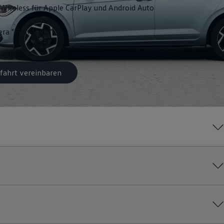
Wireless für Apple
CarPlay
und
Android
Auto
ra "Rear View"
swahl
fahrt vereinbaren