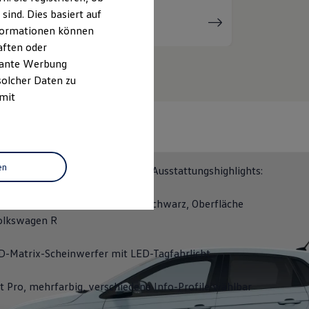
ind. Dies basiert auf
Serviceanfrage
stellen
Informationen können
aften oder
evante Werbung
solcher Daten zu
 mit
N 50
en
ITION 50 erhalten Sie folgende Ausstattungshighlights:
räder "Coventry" 6,5 J x 16 in Schwarz, Oberfläche
olkswagen
R
D-Matrix-Scheinwerfer mit LED-Tagfahrlicht
it Pro, mehrfarbig, verschiedene Info-Profile wählbar