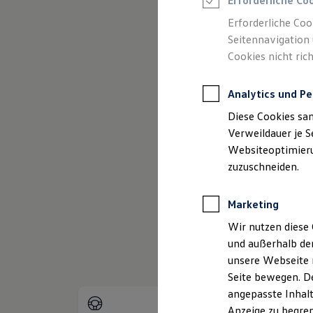
Erforderliche Co
Reifenpakete
Leasing
Erforderliche Coo
Leasing-Angebote
Seitennavigation 
Gebrauchtwagen Leasing
(
Impressum & Rechtliches
)
Cookies nicht rich
Junge Gebrauchtwagen-Leasing
Elektroauto Leasing
Kleinwagen-Leasing
Analytics und Pe
Leasing ohne Anzahlung
Finanzierung
Diese Cookies sa
Autokredit mit Schlussrate
Versicherungen und Garantien
Verweildauer je S
Kfz-Versicherung
Websiteoptimierun
Restschuldversicherungen
zuzuschneiden.
Garantien
Wartungsverträge
Geschäftskunden
Marketing
Professional Class bei Volkswagen
Großkunden
Wir nutzen diese 
Behörden
und außerhalb de
Direktkunden
Sonderfahrzeuge
unsere Webseite n
Anpfiff zum Gewinn
Seite bewegen. De
Elektromobilität
angepasste Inhalt
Elektroautos
ID. Tutorials
Anzeige zu begren