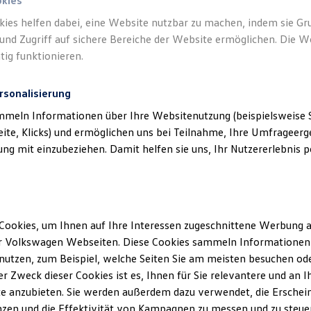
okies
kies helfen dabei, eine Website nutzbar zu machen, indem sie G
und Zugriff auf sichere Bereiche der Website ermöglichen. Die W
tig funktionieren.
rsonalisierung
mmeln Informationen über Ihre Websitenutzung (beispielsweise S
eite, Klicks) und ermöglichen uns bei Teilnahme, Ihre Umfrageerge
g mit einzubeziehen. Damit helfen sie uns, Ihr Nutzererlebnis pe
Cookies, um Ihnen auf Ihre Interessen zugeschnittene Werbung a
r Volkswagen Webseiten. Diese Cookies sammeln Informationen 
utzen, zum Beispiel, welche Seiten Sie am meisten besuchen oder
r Zweck dieser Cookies ist es, Ihnen für Sie relevantere und an I
e anzubieten. Sie werden außerdem dazu verwendet, die Erschein
zen und die Effektivität von Kampagnen zu messen und zu steuern