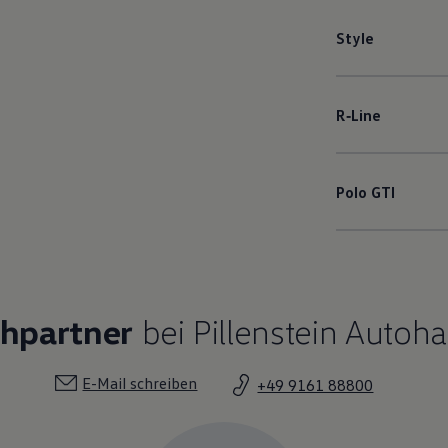
Style
R‑Line
Polo
GTI
chpartner
bei Pillenstein Autoh
E-Mail schreiben
+49 9161 88800