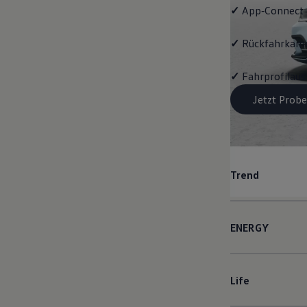
✓
App‑Connect
✓
Rückfahrkame
✓
Fahrprofilau
Jetzt Probe
Trend
ENERGY
Life