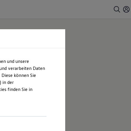
hen und unsere
 und verarbeiten Daten
. Diese können Sie
 in der
es finden Sie in