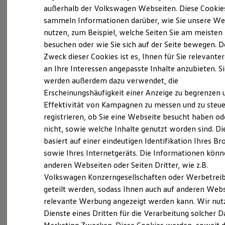
Elektrofahrzeugkonzepte
außerhalb der Volkswagen Webseiten. Diese Cookie
ID. EVERY1
sammeln Informationen darüber, wie Sie unsere We
Reichweite
nutzen, zum Beispiel, welche Seiten Sie am meisten
Reichweite der ID. Modelle
Probefahrt vereinbaren
Reichweite im Winter
besuchen oder wie Sie sich auf der Seite bewegen. D
Rekuperation
Zweck dieser Cookies ist es, Ihnen für Sie relevante
Laden
an Ihre Interessen angepasste Inhalte anzubieten. S
Laden unterwegs
Laden Zuhause
werden außerdem dazu verwendet, die
Ladestationen finden
Fahrzeugangebot anfordern
Erscheinungshäufigkeit einer Anzeige zu begrenzen 
Ladezeitensimulator
Effektivität von Kampagnen zu messen und zu steue
Batterie
Sicherheit
registrieren, ob Sie eine Webseite besucht haben od
Garantie und Lebensdauer
nicht, sowie welche Inhalte genutzt worden sind. Di
Nachhaltigkeit
basiert auf einer eindeutigen Identifikation Ihres B
Technologie
Servicetermin buchen
Kosten und Kauf
sowie Ihres Internetgeräts. Die Informationen kön
Verbrauchskosten
anderen Webseiten oder Seiten Dritter, wie z.B.
Kaufoptionen
Volkswagen Konzerngesellschaften oder Werbetrei
E-Auto-Förderung
Software und Konnektivität
geteilt werden, sodass Ihnen auch auf anderen Web
Die ID. Software 6
Serviceanfrage stellen
relevante Werbung angezeigt werden kann. Wir nut
ID. Software Versionen und Updates
Dienste eines Dritten für die Verarbeitung solcher D
Digitale Extras
Schnittstellen zu Ihrem ID.