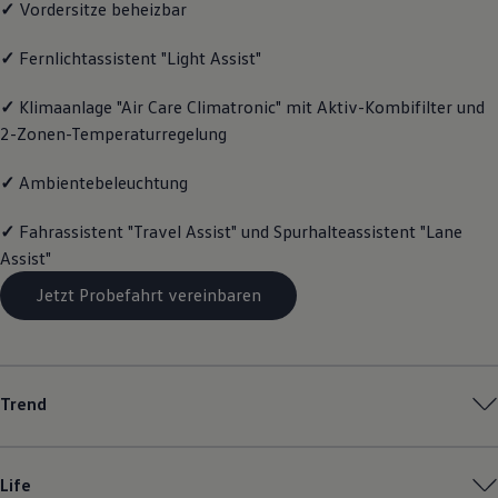
✓
Vordersitze beheizbar
Magazin
Lifestyle
✓
Fernlichtassistent "Light Assist"
Transport
Familie
Elektromobilität
✓
Klimaanlage "Air Care Climatronic" mit Aktiv-Kombifilter und
Volkswagen R
2-Zonen-Temperaturregelung
Pannen- und Unfallhilfe
Volkswagen Kundenbetreuung
✓
Ambientebeleuchtung
✓
Fahrassistent "Travel Assist" und Spurhalteassistent "Lane
Assist"
Jetzt Probefahrt vereinbaren
Trend
Life