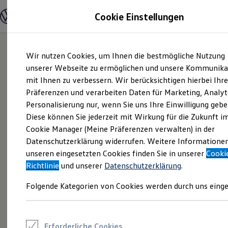
Modelle und Konfigurator
Cookie Einstellungen
Konfigurator
Modelle vergleichen
Konfiguration laden
Zum
Zum
Autosuche
Wir nutzen Cookies, um Ihnen die bestmögliche Nutzung
Hauptinhalt
Footer
Elektroautos
springen
springen
unserer Webseite zu ermöglichen und unsere Kommunika
ENERGY Sondermodelle
Nutzfahrzeuge
mit Ihnen zu verbessern. Wir berücksichtigen hierbei Ihr
SUV und CUV
Präferenzen und verarbeiten Daten für Marketing, Analyt
Familienautos
Personalisierung nur, wenn Sie uns Ihre Einwilligung gebe
Kombis
Kompaktwagen
Diese können Sie jederzeit mit Wirkung für die Zukunft i
Sportwagen
Cookie Manager (Meine Präferenzen verwalten) in der
Schnell verfügbare Fahrzeuge
Angebote und Produkte
Datenschutzerklärung widerrufen. Weitere Informatione
Aktuelle Angebote
unseren eingesetzten Cookies finden Sie in unserer
Cooki
E-Auto-Förderung
Richtlinie
und unserer
Datenschutzerklärung
.
Volkswagen Marktplatz
Die ENERGY Sondermodelle
Folgende Kategorien von Cookies werden durch uns einge
Junge Gebrauchtwagen und Gebrauchtwagen
Volkswagen Zertifizierte Gebrauchtwagen
Elektromobilität bei Gebrauchtwagen
Zubehör- und Serviceangebote
Saisonangebote
Erforderliche Cookies