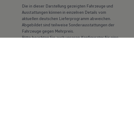
Die in dieser Darstellung gezeigten Fahrzeuge und
Ausstattungen können in einzelnen Details vom
aktuellen deutschen Lieferprogramm abweichen.
Abgebildet sind teilweise Sonderausstattungen der
Fahrzeuge gegen Mehrpreis.
Bitte beachten Sie auch unseren Konfigurator für eine
Übersicht der aktuell verfügbaren Modelle und
Ausstattungen.
Die angegebenen Verbrauchs- und Emissionswerte
beziehen sich nicht auf ein einzelnes Fahrzeug und sind
nicht Bestandteil des Angebots, sondern dienen allein
Vergleichszwecken zwischen den verschiedenen
Fahrzeugtypen. Zusatzausstattungen und
Zubehör
(Anbauteile, Reifenformat usw.) können relevante
Fahrzeugparameter, wie
z. B.
Gewicht, Rollwiderstand
und Aerodynamik verändern und neben Witterungs-
und Verkehrsbedingungen sowie dem individuellen
Fahrverhalten den Kraftstoffverbrauch, den
Stromverbrauch, die CO₂-Emissionen und die
Fahrleistungswerte eines Fahrzeugs beeinflussen.