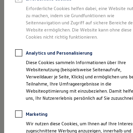
Reifenpakete
Leasing
Erforderliche Cookies helfen dabei, eine Website nu
Leasing-Angebote
zu machen, indem sie Grundfunktionen wie
Kompakt.
Gebrauchtwagen Leasing
Seitennavigation und Zugriff auf sichere Bereiche de
Junge Gebrauchtwagen-Leasing
Elektroauto Leasing
Website ermöglichen. Die Website kann ohne diese
Charismatisch. Coupé.
Kleinwagen-Leasing
Cookies nicht richtig funktionieren.
Leasing ohne Anzahlung
Der Taigo.
Finanzierung
Autokredit mit Schlussrate
Analytics und Personalisierung
Versicherungen und Garantien
Kfz-Versicherung
Diese Cookies sammeln Informationen über Ihre
Restschuldversicherungen
Websitenutzung (beispielsweise Seitenaufrufe,
Garantien
Verweildauer je Seite, Klicks) und ermöglichen uns b
Wartungsverträge
Geschäftskunden
Teilnahme, Ihre Umfrageergebnisse in die
Professional Class bei Volkswagen
Websiteoptimierung mit einzubeziehen. Damit helfe
Großkunden
uns, Ihr Nutzererlebnis persönlich auf Sie zuzuschne
Behörden
Direktkunden
Sonderfahrzeuge
Marketing
Anpfiff zum Gewinn
(
Impressum & Rechtliches
)
Elektromobilität
Wir nutzen diese Cookies, um Ihnen auf Ihre Intere
Elektroautos
zugeschnittene Werbung anzuzeigen, innerhalb und
ID. Tutorials