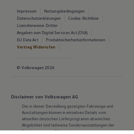
Impressum
Nutzungsbedingungen
Datenschutzerklärungen
Cookie-Richtlinie
Lizenzhinweise Dritter
Angaben zum Digital Services Act (DSA)
EU Data Act
Produktsicherheitsinformationen
Vertrag Widerrufen
© Volkswagen 2026
Disclaimer von Volkswagen AG
Die in dieser Darstellung gezeigten Fahrzeuge und
Ausstattungen können in einzelnen Details vom
aktuellen deutschen Lieferprogramm abweichen.
Abgebildet sind teilweise Sonderausstattungen der
Fahrzeuge gegen Mehrpreis.