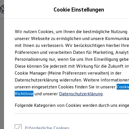
Modelle und Konfigurator
Cookie Einstellungen
Konfigurator
Modelle vergleichen
Konfiguration laden
Zum
Zum
Autosuche
Wir nutzen Cookies, um Ihnen die bestmögliche Nutzung
Hauptinhalt
Footer
Elektroautos
springen
springen
unserer Webseite zu ermöglichen und unsere Kommunika
ENERGY Sondermodelle
Nutzfahrzeuge
mit Ihnen zu verbessern. Wir berücksichtigen hierbei Ihr
SUV und CUV
Präferenzen und verarbeiten Daten für Marketing, Analyt
Familienautos
Personalisierung nur, wenn Sie uns Ihre Einwilligung gebe
Kombis
Kompaktwagen
Diese können Sie jederzeit mit Wirkung für die Zukunft i
Sportwagen
Cookie Manager (Meine Präferenzen verwalten) in der
Schnell verfügbare Fahrzeuge
Angebote und Produkte
Datenschutzerklärung widerrufen. Weitere Informatione
Aktuelle Angebote
unseren eingesetzten Cookies finden Sie in unserer
Cooki
E-Auto-Förderung
Richtlinie
und unserer
Datenschutzerklärung
.
Volkswagen Marktplatz
Die ENERGY Sondermodelle
Folgende Kategorien von Cookies werden durch uns einge
Junge Gebrauchtwagen und Gebrauchtwagen
Volkswagen Zertifizierte Gebrauchtwagen
Elektromobilität bei Gebrauchtwagen
Zubehör- und Serviceangebote
Saisonangebote
Erforderliche Cookies