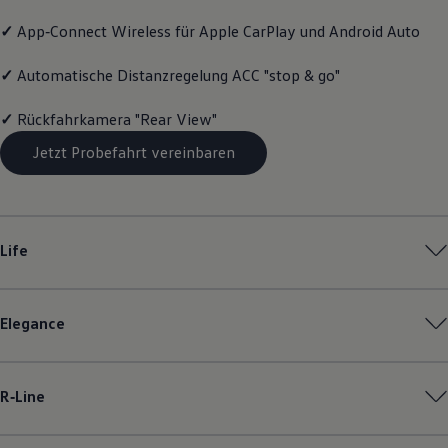
Magazin
✓
App‑Connect
Wireless für Apple
CarPlay
und
Android
Auto
Lifestyle
Transport
Familie
✓
Automatische Distanzregelung ACC "stop & go"
Elektromobilität
Volkswagen R
✓
Rückfahrkamera "Rear View"
Pannen- und Unfallhilfe
Volkswagen Kundenbetreuung
Jetzt Probefahrt vereinbaren
Life
Elegance
R‑Line