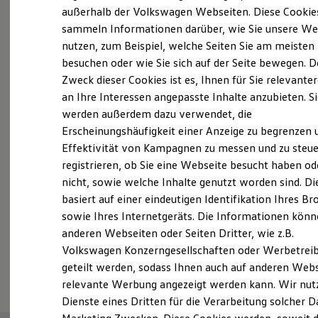
Elektrofahrzeugkonzepte
außerhalb der Volkswagen Webseiten. Diese Cookie
Probefahrt vereinbaren
ID. EVERY1
sammeln Informationen darüber, wie Sie unsere We
Reichweite
nutzen, zum Beispiel, welche Seiten Sie am meisten
Reichweite der ID. Modelle
Reichweite im Winter
besuchen oder wie Sie sich auf der Seite bewegen. D
Rekuperation
Zweck dieser Cookies ist es, Ihnen für Sie relevante
Laden
an Ihre Interessen angepasste Inhalte anzubieten. S
Fahrzeugangebot anfordern
Laden unterwegs
Laden Zuhause
werden außerdem dazu verwendet, die
Ladestationen finden
Erscheinungshäufigkeit einer Anzeige zu begrenzen 
Ladezeitensimulator
Effektivität von Kampagnen zu messen und zu steue
Batterie
Sicherheit
registrieren, ob Sie eine Webseite besucht haben od
Garantie und Lebensdauer
Servicetermin buchen
nicht, sowie welche Inhalte genutzt worden sind. Di
Nachhaltigkeit
basiert auf einer eindeutigen Identifikation Ihres B
Technologie
Kosten und Kauf
sowie Ihres Internetgeräts. Die Informationen kön
Verbrauchskosten
anderen Webseiten oder Seiten Dritter, wie z.B.
Kaufoptionen
Volkswagen Konzerngesellschaften oder Werbetrei
E-Auto-Förderung
Serviceanfrage stellen
Software und Konnektivität
geteilt werden, sodass Ihnen auch auf anderen Web
Die ID. Software 6
relevante Werbung angezeigt werden kann. Wir nut
ID. Software Versionen und Updates
Dienste eines Dritten für die Verarbeitung solcher D
Digitale Extras
Schnittstellen zu Ihrem ID.