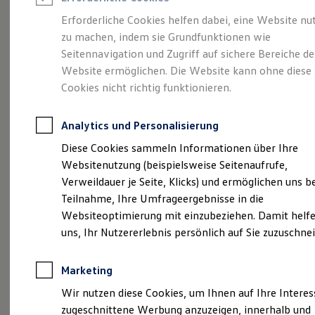
Reifenpakete
Leasing
Erforderliche Cookies helfen dabei, eine Website nu
Leasing-Angebote
zu machen, indem sie Grundfunktionen wie
Abenteuer Leben.
Der
Gebrauchtwagen Leasing
Seitennavigation und Zugriff auf sichere Bereiche de
Junge Gebrauchtwagen-Leasing
Elektroauto Leasing
Website ermöglichen. Die Website kann ohne diese
Tiguan.
Kleinwagen-Leasing
Cookies nicht richtig funktionieren.
Leasing ohne Anzahlung
Finanzierung
Autokredit mit Schlussrate
Analytics und Personalisierung
Versicherungen und Garantien
Kfz-Versicherung
Diese Cookies sammeln Informationen über Ihre
Restschuldversicherungen
Websitenutzung (beispielsweise Seitenaufrufe,
Garantien
Verweildauer je Seite, Klicks) und ermöglichen uns b
Wartungsverträge
Geschäftskunden
Teilnahme, Ihre Umfrageergebnisse in die
Professional Class bei Volkswagen
Websiteoptimierung mit einzubeziehen. Damit helfe
Großkunden
uns, Ihr Nutzererlebnis persönlich auf Sie zuzuschne
Behörden
(
Impressum & Rechtliches
)
Direktkunden
Sonderfahrzeuge
Marketing
Anpfiff zum Gewinn
Elektromobilität
Wir nutzen diese Cookies, um Ihnen auf Ihre Intere
Elektroautos
zugeschnittene Werbung anzuzeigen, innerhalb und
ID. Tutorials