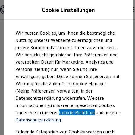
Modelle und Konfigurator
Cookie Einstellungen
Konfigurator
Modelle vergleichen
Konfiguration laden
Zum
Zum
Autosuche
Wir nutzen Cookies, um Ihnen die bestmögliche
Hauptinhalt
Footer
Elektroautos
springen
springen
Nutzung unserer Webseite zu ermöglichen und
ENERGY Sondermodelle
Nutzfahrzeuge
unsere Kommunikation mit Ihnen zu verbessern.
Richard Stein GmbH
SUV und CUV
Wir berücksichtigen hierbei Ihre Präferenzen und
Familienautos
verarbeiten Daten für Marketing, Analytics und
Kombis
& Co. KG |
Kompaktwagen
Personalisierung nur, wenn Sie uns Ihre
Sportwagen
Einwilligung geben. Diese können Sie jederzeit mit
Impressum &
Schnell verfügbare Fahrzeuge
Angebote und Produkte
Wirkung für die Zukunft im Cookie Manager
Aktuelle Angebote
(Meine Präferenzen verwalten) in der
Rechtliches
E-Auto-Förderung
Datenschutzerklärung widerrufen. Weitere
Volkswagen Marktplatz
Informationen zu unseren eingesetzten Cookies
Die ENERGY Sondermodelle
Junge Gebrauchtwagen und Gebrauchtwagen
Hier finden Sie Informationen über uns
finden Sie in unserer
Cookie-Richtlinie
und unserer
Volkswagen Zertifizierte Gebrauchtwagen
Datenschutzerklärung
.
(Richard Stein GmbH & Co. KG) als
Elektromobilität bei Gebrauchtwagen
Zubehör- und Serviceangebote
verantwortlichen Anbieter von Inhalten
Folgende Kategorien von Cookies werden durch
Saisonangebote