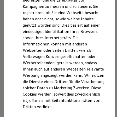
begrenzen und die Effektivität von
Hybridautos
Mobilfunkpreis maximal 0,60 €/Anruf)
Kampagnen zu messen und zu steuern. Sie
Marke und Erlebnis
www.vermittlerregister.infoZuständige
Behörde:
registrieren, ob Sie eine Webseite besucht
Volkswagen R und R Experience
Industrie- und Handelskammer Köln, Unter
R-Modelle
haben oder nicht, sowie welche Inhalte
R Experience
Sachsenhausen 10-26, 50667 Köln
genutzt worden sind. Dies basiert auf einer
Driving Experience
Berufshaftpflichtversicherung für
eindeutigen Identifikation Ihres Browsers
Volkswagen entdecken
Versicherungsvermittler: Allianz Versicherungs-AG
Werkbesichtigung
sowie Ihres Internetgeräts. Die
Factory visit
München, Königinstraße 28, 80802 München.
Informationen können mit anderen
Lifestyle Shop
Webseiten oder Seiten Dritter, wie z.B.
T-Roc Kollektion
Betrieb eines Autohauses mit Kfz-Werkstatt
Golf Kollektion
Volkswagen Konzerngesellschaften oder
Zuständige Behörden: Gewerbeamt der Stadt
ID. Kollektion
Werbetreibenden, geteilt werden, sodass
Volkswagen Kollektion
Engelskirchen, Engels-Platz 4, 51766 Engelskirchen,
Ihnen auch auf anderen Webseiten relevante
R-Kollektion
und Kreishandwerkerschaft Rhein-Berg/Leverkusen,
GTI Kollektion
Werbung angezeigt werden kann. Wir nutzen
Altenberger Dom Str. 200, 51465 Bergisch Gladbach
Fußball Drop
die Dienste eines Dritten für die Verarbeitung
we drive football
solcher Daten zu Marketing Zwecken. Diese
#wedriveproud
Schiedsstelle (Angaben nach §3 DL-InfoV):
Besitzer und Service
Cookies werden, soweit dies zweckdienlich
Bei der Schiedsstelle der Kraftfahrzeuginnung
myVolkswagen
ist, oftmals mit Seitenfunktionalitäten von
Bergisches Land · Altenberger-Dom-Straße 200 ·
Software Updates
Dritten verlinkt.
Service und Ersatzteile
51467 Bergisch Gladbach
Inspektion und HU/AU
(Weitere Informationen zur Kfz-Schiedsstelle,
Reparaturen und Checks