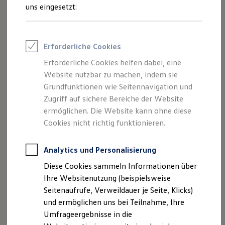
und Angeboten, die auf dieser Website
Reifenpakete
uns eingesetzt:
Leasing
speziell aufgeführt sind.
Leasing-Angebote
Gebrauchtwagen Leasing
Junge Gebrauchtwagen-Leasing
Erforderliche Cookies
Elektroauto Leasing
Kleinwagen-Leasing
Erforderliche Cookies helfen dabei, eine
Impressum
Leasing ohne Anzahlung
Website nutzbar zu machen, indem sie
Finanzierung
Autokredit mit Schlussrate
Grundfunktionen wie Seitennavigation und
Datenschutzerklärung
Versicherungen und Garantien
Zugriff auf sichere Bereiche der Website
Kfz-Versicherung
Nutzung von Terminbuchung Online
ermöglichen. Die Website kann ohne diese
Restschuldversicherungen
Garantien
Cookies nicht richtig funktionieren.
Wartungsverträge
Geschäftskunden
Impressum
Professional Class bei Volkswagen
Analytics und Personalisierung
Großkunden
Diese Cookies sammeln Informationen über
Behörden
Richard Stein GmbH & Co. KG
Direktkunden
Ihre Websitenutzung (beispielsweise
Sonderfahrzeuge
HRA 16887 . USt.-Id. Nr. (gemäß §27a
Seitenaufrufe, Verweildauer je Seite, Klicks)
Anpfiff zum Gewinn
Umsatzsteuergesetz): DE 122528448
und ermöglichen uns bei Teilnahme, Ihre
Elektromobilität
Elektroautos
Umfrageergebnisse in die
ID. Tutorials
Persönlich haftende Gesellschafterin: Stein-