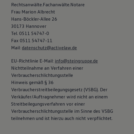
Rechtsanwälte.Fachanwälte.Notare
Magazin
Lifestyle
Frau Marion Albrecht
Transport
Hans-Böckler-Allee 26
Familie
30173 Hannover
Elektromobilität
Volkswagen R
Tel. 0511 54747-0
Pannen- und Unfallhilfe
Fax 0511 54747-11
Volkswagen Kundenbetreuung
Mail:
datenschutz@activelaw.de
EU-Richtlinie E-Mail:
info@steingruppe.de
Nichtteilnahme an Verfahren einer
Verbraucherschlichtungsstelle
Hinweis gemäß § 36
Verbraucherstreitbeilegungsgesetz (VSBG). Der
Verkäufer/Auftragnehmer wird nicht an einem
Streitbeilegungsverfahren vor einer
Verbraucherschlichtungsstelle im Sinne des VSBG
teilnehmen und ist hierzu auch nicht verpflichtet.