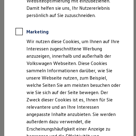
Websiteoptimierung mit einzubeziehen.
Elektrofahrzeugkonzepte
Geschäftsführungs-Gesellschaft mbH
Damit helfen sie uns, Ihr Nutzererlebnis
ID. EVERY1
Handelsregister und Registergericht: Köln: HRB 38502
Reichweite
persönlich auf Sie zuzuschneiden.
Reichweite der ID. Modelle
Geschäftsführer: Michael Knitter
Reichweite im Winter
Rekuperation
Marketing
Overather Str. 43/ 51766 Engelskirchen
Laden
Telefon: 02263 – 8090
Wir nutzen diese Cookies, um Ihnen auf Ihre
Laden unterwegs
Laden Zuhause
Telefax: 02263 – 809 159
Interessen zugeschnittene Werbung
Ladestationen finden
E-Mail:
info@steingruppe.de
anzuzeigen, innerhalb und außerhalb der
Ladezeitensimulator
Volkswagen Webseiten. Diese Cookies
Batterie
Vertretungsberechtigte(r): Kommanditgesellschaft,
Sicherheit
sammeln Informationen darüber, wie Sie
Garantie und Lebensdauer
mit Sitz in Engelskirchen Amtsgericht –
unsere Webseite nutzen, zum Beispiel,
Nachhaltigkeit
Registergericht – Köln
welche Seiten Sie am meisten besuchen oder
Technologie
Sitz: Engelskirchen
Kosten und Kauf
wie Sie sich auf der Seite bewegen. Der
Verbrauchskosten
Zweck dieser Cookies ist es, Ihnen für Sie
Kaufoptionen
Versicherungsvertreter mit Erlaubnis nach §34d Abs.
relevantere und an Ihre Interessen
E-Auto-Förderung
1 GewO
Software und Konnektivität
angepasste Inhalte anzubieten. Sie werden
Die ID. Software 6
Versicherungsvermittlungsregister: Register-Nr. D-
außerdem dazu verwendet, die
ID. Software Versionen und Updates
KX0X-2IT77-62/ IHK Köln
Erscheinungshäufigkeit einer Anzeige zu
Digitale Extras
Tel. 01 80/6 00 58 50 (Festnetzpreis 0,20 €/Anruf,
Schnittstellen zu Ihrem ID.