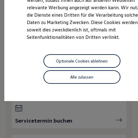
werden, sodass Ihnen auch auf anderen Webseiten
Service
Hybridautos
relevante Werbung angezeigt werden kann. Wir nut
Marke und Erlebnis
Volkswagen Economy
die Dienste eines Dritten für die Verarbeitung solche
Volkswagen R und R Experience
R-Modelle
Service
Daten zu Marketing Zwecken. Diese Cookies werden
R Experience
soweit dies zweckdienlich ist, oftmals mit
Driving Experience
Online-Fahrzeugbewertung
Seitenfunktionalitäten von Dritten verlinkt.
Volkswagen entdecken
Werkbesichtigung
Volkswagen Fleet
Service
Factory visit
Lifestyle Shop
T-Roc Kollektion
Optionale Cookies ablehnen
Golf Kollektion
Wie können wir
ID. Kollektion
Volkswagen Kollektion
Alle zulassen
R-Kollektion
Ihnen weiterhelfen?
GTI Kollektion
Fußball Drop
we drive football
#wedriveproud
Besitzer und Service
myVolkswagen
Servicetermin buchen
Software Updates
Service und Ersatzteile
Inspektion und HU/AU
Reparaturen und Checks