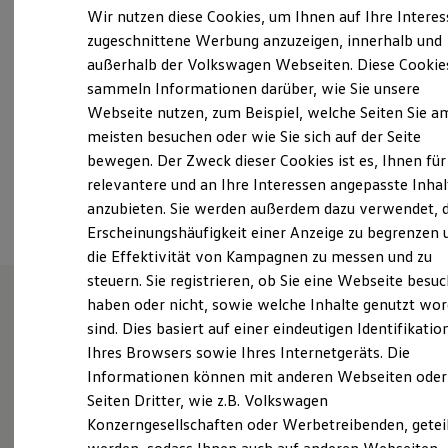
Samstag
09:00
-
13:00
Uhr
Elektrofahrzeugkonzepte
Wir nutzen diese Cookies, um Ihnen auf Ihre Intere
ID. EVERY1
Sonntag
Geschlossen
zugeschnittene Werbung anzuzeigen, innerhalb und
Reichweite
außerhalb der Volkswagen Webseiten. Diese Cookie
Reichweite der ID. Modelle
info@steingruppe.de
Reichweite im Winter
sammeln Informationen darüber, wie Sie unsere
Rekuperation
Webseite nutzen, zum Beispiel, welche Seiten Sie a
Laden
+49 2241 17540
meisten besuchen oder wie Sie sich auf der Seite
Laden unterwegs
Laden Zuhause
bewegen. Der Zweck dieser Cookies ist es, Ihnen für
Ladestationen finden
relevantere und an Ihre Interessen angepasste Inhal
Ansprechpartner
Ladezeitensimulator
anzubieten. Sie werden außerdem dazu verwendet, d
Batterie
Sicherheit
Erscheinungshäufigkeit einer Anzeige zu begrenzen 
Garantie und Lebensdauer
die Effektivität von Kampagnen zu messen und zu
Nachhaltigkeit
steuern. Sie registrieren, ob Sie eine Webseite besuc
Technologie
Kosten und Kauf
haben oder nicht, sowie welche Inhalte genutzt wo
Verbrauchskosten
sind. Dies basiert auf einer eindeutigen Identifikatio
Unsere Leistungen
im
Kaufoptionen
Ihres Browsers sowie Ihres Internetgeräts. Die
E-Auto-Förderung
Überblick
Software und Konnektivität
Informationen können mit anderen Webseiten oder
Die ID. Software 6
Seiten Dritter, wie z.B. Volkswagen
ID. Software Versionen und Updates
Gebrauchtwagen
Konzerngesellschaften oder Werbetreibenden, getei
Digitale Extras
Schnittstellen zu Ihrem ID.