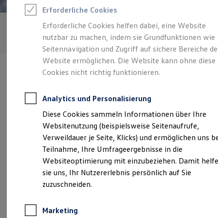
Reifenpakete
Erforderliche Cookies
Leasing
Leasing-Angebote
Erforderliche Cookies helfen dabei, eine Website
Gebrauchtwagen Leasing
nutzbar zu machen, indem sie Grundfunktionen wie
Junge Gebrauchtwagen-Leasing
Elektroauto Leasing
Seitennavigation und Zugriff auf sichere Bereiche de
Kleinwagen-Leasing
Website ermöglichen. Die Website kann ohne diese
Leasing ohne Anzahlung
Cookies nicht richtig funktionieren.
Finanzierung
Autokredit mit Schlussrate
Versicherungen und Garantien
Analytics und Personalisierung
Kfz-Versicherung
Verantwortlich für die Inhalte auf dieser Seite ist die Richard Stein
Restschuldversicherungen
Diese Cookies sammeln Informationen über Ihre
GmbH & Co. KG.
(
Impressum & Rechtliches
)
Garantien
Websitenutzung (beispielsweise Seitenaufrufe,
Wartungsverträge
Geschäftskunden
Verweildauer je Seite, Klicks) und ermöglichen uns b
Professional Class bei Volkswagen
Unsere 
Teilnahme, Ihre Umfrageergebnisse in die
Großkunden
Websiteoptimierung mit einzubeziehen. Damit helf
Behörden
Direktkunden
sie uns, Ihr Nutzererlebnis persönlich auf Sie
Sonderfahrzeuge
Luisenstraße 92 - 98, 53721 Siegburg
zuzuschneiden.
Anpfiff zum Gewinn
Elektromobilität
Montag
-
Freitag
07:00
-
18:30
Uhr
Elektroautos
Marketing
ID. Tutorials