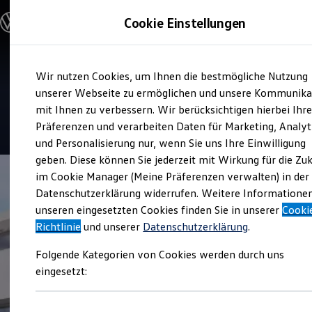
Modelle und Konfigurator
Cookie Einstellungen
Konfigurator
Modelle vergleichen
Konfiguration laden
Zum
Zum
Autosuche
Service
Wir nutzen Cookies, um Ihnen die bestmögliche Nutzung
Hauptinhalt
Footer
Elektroautos
Richard Stein Siegburg
springen
springen
unserer Webseite zu ermöglichen und unsere Kommunika
ENERGY Sondermodelle
Nutzfahrzeuge
mit Ihnen zu verbessern. Wir berücksichtigen hierbei Ihr
SUV und CUV
4.6
|
203 Bewertungen
Präferenzen und verarbeiten Daten für Marketing, Analyt
Familienautos
und Personalisierung nur, wenn Sie uns Ihre Einwilligung
Kombis
Kompaktwagen
geben. Diese können Sie jederzeit mit Wirkung für die Zu
Sportwagen
im Cookie Manager (Meine Präferenzen verwalten) in der
Schnell verfügbare Fahrzeuge
Angebote und Produkte
Datenschutzerklärung widerrufen. Weitere Informatione
Aktuelle Angebote
unseren eingesetzten Cookies finden Sie in unserer
Cooki
E-Auto-Förderung
Richtlinie
und unserer
Datenschutzerklärung
.
Volkswagen Marktplatz
Die ENERGY Sondermodelle
Folgende Kategorien von Cookies werden durch uns
Junge Gebrauchtwagen und Gebrauchtwagen
Volkswagen Zertifizierte Gebrauchtwagen
eingesetzt:
Elektromobilität bei Gebrauchtwagen
Zubehör- und Serviceangebote
Saisonangebote