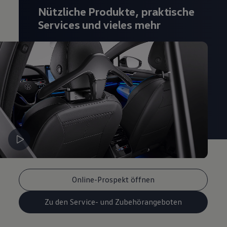
Magazin
Nützliche Produkte, praktische
Lifestyle
Services und vieles mehr
Transport
Familie
Elektromobilität
Volkswagen R
Pannen- und Unfallhilfe
Volkswagen Kundenbetreuung
Online-Prospekt öffnen
Zu den Service- und Zubehörangeboten