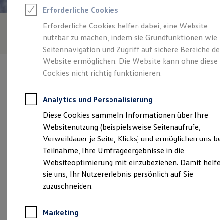
Reifenpakete
Erforderliche Cookies
Leasing
Leasing-Angebote
Erforderliche Cookies helfen dabei, eine Website
Gebrauchtwagen Leasing
nutzbar zu machen, indem sie Grundfunktionen wie
Junge Gebrauchtwagen-Leasing
Elektroauto Leasing
Seitennavigation und Zugriff auf sichere Bereiche de
Kleinwagen-Leasing
Website ermöglichen. Die Website kann ohne diese
Leasing ohne Anzahlung
Cookies nicht richtig funktionieren.
Finanzierung
Autokredit mit Schlussrate
Versicherungen und Garantien
Analytics und Personalisierung
Kfz-Versicherung
Verantwortlich für die Inhalte auf dieser Seite ist die Schmelling
Restschuldversicherungen
Diese Cookies sammeln Informationen über Ihre
Automobile GmbH
(
Impressum & Rechtliches
)
Garantien
Websitenutzung (beispielsweise Seitenaufrufe,
Wartungsverträge
Geschäftskunden
Verweildauer je Seite, Klicks) und ermöglichen uns b
Professional Class bei Volkswagen
Unsere 
Teilnahme, Ihre Umfrageergebnisse in die
Großkunden
Websiteoptimierung mit einzubeziehen. Damit helf
Behörden
Direktkunden
sie uns, Ihr Nutzererlebnis persönlich auf Sie
Sonderfahrzeuge
Berliner Straße 95, 03099 Kolkwitz
zuzuschneiden.
Anpfiff zum Gewinn
Elektromobilität
Montag
-
Freitag
07:00
-
18:00
Uhr
Elektroautos
Marketing
ID. Tutorials