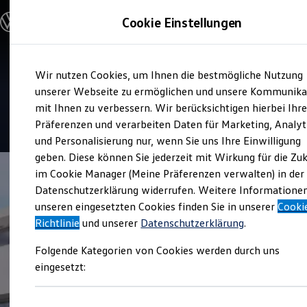
Modelle und Konfigurator
Cookie Einstellungen
Konfigurator
Modelle vergleichen
Konfiguration laden
Zum
Zum
Autosuche
Service
Wir nutzen Cookies, um Ihnen die bestmögliche Nutzung
Hauptinhalt
Footer
Elektroautos
Schmelling Automobile
springen
springen
unserer Webseite zu ermöglichen und unsere Kommunika
ENERGY Sondermodelle
Nutzfahrzeuge
mit Ihnen zu verbessern. Wir berücksichtigen hierbei Ihr
SUV und CUV
4.9
|
86 Bewertungen
Präferenzen und verarbeiten Daten für Marketing, Analyt
Familienautos
und Personalisierung nur, wenn Sie uns Ihre Einwilligung
Kombis
Kompaktwagen
geben. Diese können Sie jederzeit mit Wirkung für die Zu
Sportwagen
im Cookie Manager (Meine Präferenzen verwalten) in der
Schnell verfügbare Fahrzeuge
Angebote und Produkte
Datenschutzerklärung widerrufen. Weitere Informatione
Aktuelle Angebote
unseren eingesetzten Cookies finden Sie in unserer
Cooki
E-Auto-Förderung
Richtlinie
und unserer
Datenschutzerklärung
.
Volkswagen Marktplatz
Die ENERGY Sondermodelle
Folgende Kategorien von Cookies werden durch uns
Junge Gebrauchtwagen und Gebrauchtwagen
Volkswagen Zertifizierte Gebrauchtwagen
eingesetzt:
Elektromobilität bei Gebrauchtwagen
Zubehör- und Serviceangebote
Saisonangebote