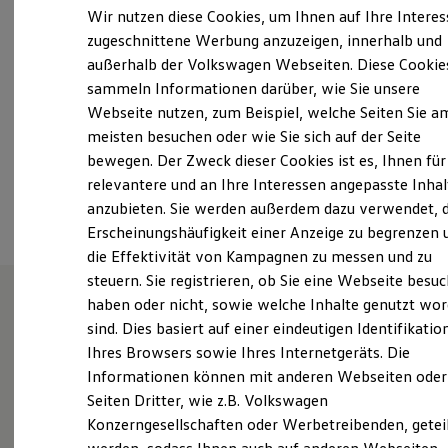
Samstag
08:00
-
12:00
Uhr
Elektrofahrzeugkonzepte
Wir nutzen diese Cookies, um Ihnen auf Ihre Intere
ID. EVERY1
Sonntag
Geschlossen
zugeschnittene Werbung anzuzeigen, innerhalb und
Reichweite
außerhalb der Volkswagen Webseiten. Diese Cookie
Reichweite der ID. Modelle
info@autohaus-schmelling.de
Reichweite im Winter
sammeln Informationen darüber, wie Sie unsere
Rekuperation
Webseite nutzen, zum Beispiel, welche Seiten Sie a
Laden
+49 355 780560
meisten besuchen oder wie Sie sich auf der Seite
Laden unterwegs
Laden Zuhause
bewegen. Der Zweck dieser Cookies ist es, Ihnen für
Ladestationen finden
relevantere und an Ihre Interessen angepasste Inhal
Ansprechpartner
Ladezeitensimulator
anzubieten. Sie werden außerdem dazu verwendet, d
Batterie
Sicherheit
Erscheinungshäufigkeit einer Anzeige zu begrenzen 
Garantie und Lebensdauer
die Effektivität von Kampagnen zu messen und zu
Nachhaltigkeit
steuern. Sie registrieren, ob Sie eine Webseite besuc
Technologie
Kosten und Kauf
haben oder nicht, sowie welche Inhalte genutzt wo
Verbrauchskosten
sind. Dies basiert auf einer eindeutigen Identifikatio
Unsere Leistungen
im
Kaufoptionen
Ihres Browsers sowie Ihres Internetgeräts. Die
E-Auto-Förderung
Überblick
Software und Konnektivität
Informationen können mit anderen Webseiten oder
Die ID. Software 6
Seiten Dritter, wie z.B. Volkswagen
ID. Software Versionen und Updates
Gebrauchtwagen
Konzerngesellschaften oder Werbetreibenden, getei
Digitale Extras
Schnittstellen zu Ihrem ID.