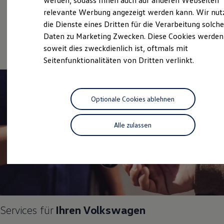
werden, sodass Ihnen auch auf anderen Webseiten
Service
Hybridautos
relevante Werbung angezeigt werden kann. Wir nut
Marke und Erlebnis
Volkswagen Economy
die Dienste eines Dritten für die Verarbeitung solche
Volkswagen R und R Experience
R-Modelle
Service
Daten zu Marketing Zwecken. Diese Cookies werden
R Experience
soweit dies zweckdienlich ist, oftmals mit
Driving Experience
Seitenfunktionalitäten von Dritten verlinkt.
Volkswagen entdecken
Werkbesichtigung
Factory visit
Lifestyle Shop
T-Roc Kollektion
Optionale Cookies ablehnen
Golf Kollektion
ID. Kollektion
Volkswagen Kollektion
Alle zulassen
R-Kollektion
GTI Kollektion
Fußball Drop
we drive football
#wedriveproud
Besitzer und Service
myVolkswagen
Software Updates
Service und Ersatzteile
Services für
Ihren
Volkswagen
Inspektion und HU/AU
Reparaturen und Checks