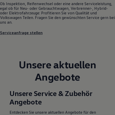
Ob Inspektion, Reifenwechsel oder eine andere Serviceleistung,
Motorenöl und Flüssigkeiten
egal ob für Neu- oder
Gebrauchtwagen
, Verbrenner-, Hybrid-
Räder und Reifen
oder Elektrofahrzeuge: Profitieren Sie von Qualität und
Pannen- und Unfallhilfe
Volkswagen
Teilen. Fragen Sie den gewünschten
Service
gern bei
Economy Service
uns an.
Volkswagen Teile
Zubehör
Modellspezifisches Zubehör
Serviceanfrage stellen
Schutz und Pflege
Transport
Entertainment und Elektronik
Individualisieren
Wallbox und Ladekabel
Digitale Extras
Unsere aktuellen
Dienste für Ihr Modell finden
Volkswagen Apps, Login und Shop
Angebote
Handy und Fahrzeug verbinden
Updates für Software, Karten und Radio
Über Ihr Auto
Vorgängermodelle
Unsere Service & Zubehör
Kundeninformationen
Volkswagen Kundenbetreuung
Angebote
Warn- und Kontrollleuchten
Assistenzsysteme
Digitale Betriebsanleitung
Entdecken Sie unsere aktuellen Angebote für den
Live Beratung