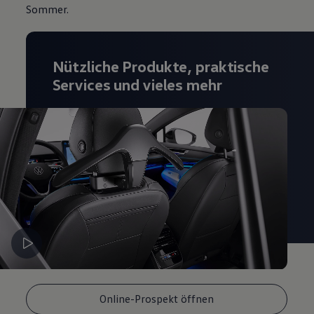
Sommer.
Magazin
Lifestyle
Transport
Familie
Elektromobilität
Nützliche Produkte, praktische
Volkswagen R
Services und vieles mehr
Pannen- und Unfallhilfe
Volkswagen Kundenbetreuung
Online-Prospekt öffnen