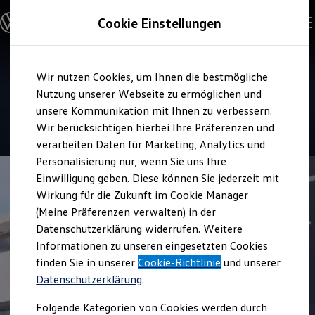
Modelle und Konfigurator
Cookie Einstellungen
Konfigurator
Modelle vergleichen
Konfiguration laden
Zum
Zum
Autosuche
Service
Wir nutzen Cookies, um Ihnen die bestmögliche
Hauptinhalt
Footer
Elektroautos
SEVO Automobile Vaihingen
springen
springen
Nutzung unserer Webseite zu ermöglichen und
ENERGY Sondermodelle
Nutzfahrzeuge
unsere Kommunikation mit Ihnen zu verbessern.
SUV und CUV
4.8
|
44 Bewertungen
Wir berücksichtigen hierbei Ihre Präferenzen und
Familienautos
verarbeiten Daten für Marketing, Analytics und
Kombis
Kompaktwagen
Personalisierung nur, wenn Sie uns Ihre
Sportwagen
Einwilligung geben. Diese können Sie jederzeit mit
Schnell verfügbare Fahrzeuge
Angebote und Produkte
Wirkung für die Zukunft im Cookie Manager
Aktuelle Angebote
(Meine Präferenzen verwalten) in der
E-Auto-Förderung
Datenschutzerklärung widerrufen. Weitere
Volkswagen Marktplatz
Informationen zu unseren eingesetzten Cookies
Die ENERGY Sondermodelle
Junge Gebrauchtwagen und Gebrauchtwagen
finden Sie in unserer
Cookie-Richtlinie
und unserer
Volkswagen Zertifizierte Gebrauchtwagen
Datenschutzerklärung
.
Elektromobilität bei Gebrauchtwagen
Zubehör- und Serviceangebote
Folgende Kategorien von Cookies werden durch
Saisonangebote