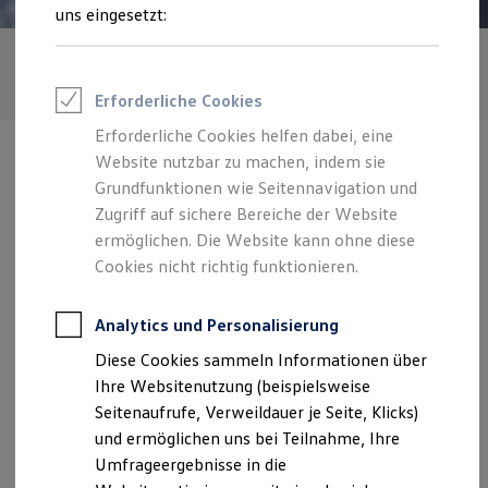
Reifenpakete
uns eingesetzt:
Leasing
Leasing-Angebote
Gebrauchtwagen Leasing
Junge Gebrauchtwagen-Leasing
Erforderliche Cookies
Elektroauto Leasing
Kleinwagen-Leasing
Erforderliche Cookies helfen dabei, eine
Leasing ohne Anzahlung
Website nutzbar zu machen, indem sie
Finanzierung
Autokredit mit Schlussrate
Grundfunktionen wie Seitennavigation und
Versicherungen und Garantien
Zugriff auf sichere Bereiche der Website
Kfz-Versicherung
Verantwortlich für die Inhalte auf dieser Seite ist die Autozentrum
ermöglichen. Die Website kann ohne diese
Restschuldversicherungen
Vogt Vaihingen GmbH & Co. KG
(
Impressum & Rechtliches
)
Garantien
Cookies nicht richtig funktionieren.
Wartungsverträge
Geschäftskunden
Zentrale
Professional Class bei Volkswagen
Analytics und Personalisierung
Großkunden
Diese Cookies sammeln Informationen über
Behörden
Stuttgarter Straße 62, 71665 Vaihingen
Direktkunden
Ihre Websitenutzung (beispielsweise
Sonderfahrzeuge
Seitenaufrufe, Verweildauer je Seite, Klicks)
Anpfiff zum Gewinn
Montag
-
Freitag
07:15
-
17:30
Uhr
und ermöglichen uns bei Teilnahme, Ihre
Elektromobilität
Elektroautos
Samstag
Geschlossen
Umfrageergebnisse in die
ID. Tutorials