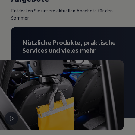
Magazin
Entdecken Sie unsere aktuellen Angebote für den
Lifestyle
Transport
Sommer.
Familie
Elektromobilität
Volkswagen R
Pannen- und Unfallhilfe
Nützliche Produkte, praktische
Volkswagen Kundenbetreuung
Services und vieles mehr