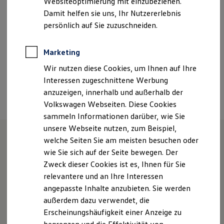
Websiteoptimierung mit einzubeziehen.
Sonntag
Geschlossen
Elektrofahrzeugkonzepte
Damit helfen sie uns, Ihr Nutzererlebnis
ID. EVERY1
Reichweite
persönlich auf Sie zuzuschneiden.
info.vaihingen@sevo.de
Reichweite der ID. Modelle
Reichweite im Winter
+49 7042 95250
Rekuperation
Marketing
Laden
Wir nutzen diese Cookies, um Ihnen auf Ihre
Laden unterwegs
Laden Zuhause
Interessen zugeschnittene Werbung
Ansprechpartner
Ladestationen finden
anzuzeigen, innerhalb und außerhalb der
Ladezeitensimulator
Volkswagen Webseiten. Diese Cookies
Batterie
Sicherheit
sammeln Informationen darüber, wie Sie
Garantie und Lebensdauer
unsere Webseite nutzen, zum Beispiel,
Nachhaltigkeit
welche Seiten Sie am meisten besuchen oder
Technologie
Kosten und Kauf
Unsere Leistungen
im
wie Sie sich auf der Seite bewegen. Der
Verbrauchskosten
Zweck dieser Cookies ist es, Ihnen für Sie
Kaufoptionen
Überblick
relevantere und an Ihre Interessen
E-Auto-Förderung
Software und Konnektivität
angepasste Inhalte anzubieten. Sie werden
Die ID. Software 6
Gebrauchtwagen
außerdem dazu verwendet, die
ID. Software Versionen und Updates
Erscheinungshäufigkeit einer Anzeige zu
Digitale Extras
Service
Schnittstellen zu Ihrem ID.