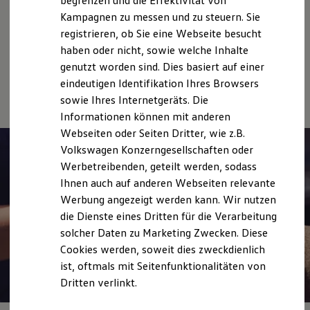
begrenzen und die Effektivität von
Hybridautos
Volkswagen Economy
Kampagnen zu messen und zu steuern. Sie
Marke und Erlebnis
Service
registrieren, ob Sie eine Webseite besucht
Volkswagen R und R Experience
R-Modelle
haben oder nicht, sowie welche Inhalte
Unfall
Spezialist
R Experience
genutzt worden sind. Dies basiert auf einer
Driving Experience
Online-Fahrzeugbewertung
eindeutigen Identifikation Ihres Browsers
Volkswagen entdecken
Werkbesichtigung
sowie Ihres Internetgeräts. Die
Factory visit
Informationen können mit anderen
Lifestyle Shop
Webseiten oder Seiten Dritter, wie z.B.
T-Roc Kollektion
Golf Kollektion
Volkswagen Konzerngesellschaften oder
ID. Kollektion
Werbetreibenden, geteilt werden, sodass
Volkswagen Kollektion
Ihnen auch auf anderen Webseiten relevante
R-Kollektion
GTI Kollektion
Werbung angezeigt werden kann. Wir nutzen
Fußball Drop
die Dienste eines Dritten für die Verarbeitung
we drive football
solcher Daten zu Marketing Zwecken. Diese
#wedriveproud
Besitzer und Service
Cookies werden, soweit dies zweckdienlich
myVolkswagen
ist, oftmals mit Seitenfunktionalitäten von
Software Updates
Dritten verlinkt.
Service und Ersatzteile
Inspektion und HU/AU
Reparaturen und Checks