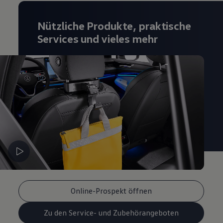
Magazin
Lifestyle
Nützliche Produkte, praktische
Transport
Familie
Services und vieles mehr
Elektromobilität
Volkswagen R
Pannen- und Unfallhilfe
Volkswagen Kundenbetreuung
Online-Prospekt öffnen
Zu den Service- und Zubehörangeboten