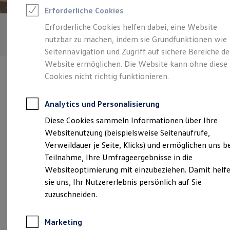
Reifenpakete
Erforderliche Cookies
Leasing
Leasing-Angebote
Erforderliche Cookies helfen dabei, eine Website
Gebrauchtwagen Leasing
nutzbar zu machen, indem sie Grundfunktionen wie
Junge Gebrauchtwagen-Leasing
Elektroauto Leasing
Seitennavigation und Zugriff auf sichere Bereiche de
Kleinwagen-Leasing
Website ermöglichen. Die Website kann ohne diese
Leasing ohne Anzahlung
Cookies nicht richtig funktionieren.
Finanzierung
Autokredit mit Schlussrate
Versicherungen und Garantien
Analytics und Personalisierung
Kfz-Versicherung
Verantwortlich für die Inhalte auf dieser Seite ist die Starke
Restschuldversicherungen
Diese Cookies sammeln Informationen über Ihre
Ibbenbüren GmbH & Co. KG, Zweigstelle Lengerich
Garantien
(
Impressum & Rechtliches
)
Websitenutzung (beispielsweise Seitenaufrufe,
Wartungsverträge
Geschäftskunden
Verweildauer je Seite, Klicks) und ermöglichen uns b
Professional Class bei Volkswagen
Teilnahme, Ihre Umfrageergebnisse in die
Großkunden
Unsere 
Websiteoptimierung mit einzubeziehen. Damit helf
Behörden
Direktkunden
sie uns, Ihr Nutzererlebnis persönlich auf Sie
Sonderfahrzeuge
zuzuschneiden.
Anpfiff zum Gewinn
Tecklenburger Straße 6-8, 49525 Lengerich
Elektromobilität
Elektroautos
Marketing
Montag
-
Freitag
07:30
-
18:00
Uhr
ID. Tutorials