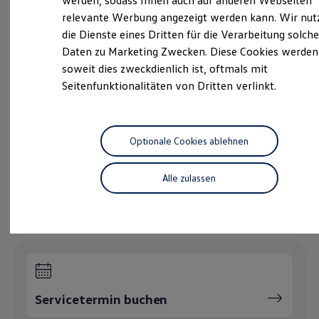
werden, sodass Ihnen auch auf anderen Webseiten
Hybridautos
relevante Werbung angezeigt werden kann. Wir nut
Marke und Erlebnis
Gebrauchtwagen
die Dienste eines Dritten für die Verarbeitung solche
Volkswagen R und R Experience
R-Modelle
Daten zu Marketing Zwecken. Diese Cookies werden
Service
R Experience
soweit dies zweckdienlich ist, oftmals mit
Driving Experience
Volkswagen Economy
Seitenfunktionalitäten von Dritten verlinkt.
Volkswagen entdecken
Service
Werkbesichtigung
Factory visit
Online-Fahrzeugbewertung
Lifestyle Shop
T-Roc Kollektion
Optionale Cookies ablehnen
Golf Kollektion
ID. Kollektion
Volkswagen Kollektion
Wie können wir
Alle zulassen
R-Kollektion
GTI Kollektion
Ihnen weiterhelfen?
Fußball Drop
we drive football
#wedriveproud
Besitzer und Service
myVolkswagen
Software Updates
Service und Ersatzteile
Servicetermin buchen
Inspektion und HU/AU
Reparaturen und Checks