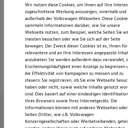
Elektrofahrzeugkonzepte
Wir nutzen diese Cookies, um Ihnen auf Ihre Intere
Samstag
07:30
-
13:00
Uhr
ID. EVERY1
zugeschnittene Werbung anzuzeigen, innerhalb und
Reichweite
Sonntag
Geschlossen
außerhalb der Volkswagen Webseiten. Diese Cookie
Reichweite der ID. Modelle
Reichweite im Winter
sammeln Informationen darüber, wie Sie unsere
info.lengerich@starke-gruppe.de
Rekuperation
Webseite nutzen, zum Beispiel, welche Seiten Sie a
Laden
meisten besuchen oder wie Sie sich auf der Seite
Laden unterwegs
+49 5481 80090
Laden Zuhause
bewegen. Der Zweck dieser Cookies ist es, Ihnen für
Ladestationen finden
relevantere und an Ihre Interessen angepasste Inhal
Über WhatsApp kontaktieren
Ladezeitensimulator
anzubieten. Sie werden außerdem dazu verwendet, d
Batterie
Sicherheit
Erscheinungshäufigkeit einer Anzeige zu begrenzen 
Garantie und Lebensdauer
Ansprechpartner
die Effektivität von Kampagnen zu messen und zu
Nachhaltigkeit
steuern. Sie registrieren, ob Sie eine Webseite besuc
Technologie
Kosten und Kauf
haben oder nicht, sowie welche Inhalte genutzt wo
Verbrauchskosten
sind. Dies basiert auf einer eindeutigen Identifikatio
Kaufoptionen
Ihres Browsers sowie Ihres Internetgeräts. Die
E-Auto-Förderung
Software und Konnektivität
Informationen können mit anderen Webseiten oder
Die ID. Software 6
Unsere Leistungen
im
Seiten Dritter, wie z.B. Volkswagen
ID. Software Versionen und Updates
Konzerngesellschaften oder Werbetreibenden, getei
Digitale Extras
Überblick
Schnittstellen zu Ihrem ID.