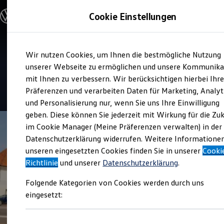
Modelle und Konfigurator
Cookie Einstellungen
Konfigurator
Modelle vergleichen
Konfiguration laden
Zum
Zum
Autosuche
Service
Wir nutzen Cookies, um Ihnen die bestmögliche Nutzung
Hauptinhalt
Footer
Elektroautos
Starke Ibbenbüren Lengerich
springen
springen
unserer Webseite zu ermöglichen und unsere Kommunika
ENERGY Sondermodelle
Nutzfahrzeuge
mit Ihnen zu verbessern. Wir berücksichtigen hierbei Ihr
SUV und CUV
4.7
|
88 Bewertungen
Präferenzen und verarbeiten Daten für Marketing, Analyt
Familienautos
und Personalisierung nur, wenn Sie uns Ihre Einwilligung
Kombis
Kompaktwagen
geben. Diese können Sie jederzeit mit Wirkung für die Zu
Sportwagen
im Cookie Manager (Meine Präferenzen verwalten) in der
Schnell verfügbare Fahrzeuge
Angebote und Produkte
Datenschutzerklärung widerrufen. Weitere Informatione
Aktuelle Angebote
unseren eingesetzten Cookies finden Sie in unserer
Cooki
E-Auto-Förderung
Richtlinie
und unserer
Datenschutzerklärung
.
Volkswagen Marktplatz
Die ENERGY Sondermodelle
Folgende Kategorien von Cookies werden durch uns
Junge Gebrauchtwagen und Gebrauchtwagen
Volkswagen Zertifizierte Gebrauchtwagen
eingesetzt:
Elektromobilität bei Gebrauchtwagen
Zubehör- und Serviceangebote
Saisonangebote