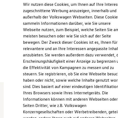
Samstag
08:00
-
13:00
Uhr
Elektrofahrzeugkonzepte
Wir nutzen diese Cookies, um Ihnen auf Ihre Intere
ID. EVERY1
Sonntag
Geschlossen
zugeschnittene Werbung anzuzeigen, innerhalb und
Reichweite
außerhalb der Volkswagen Webseiten. Diese Cookie
Reichweite der ID. Modelle
info.vechta@starke-gruppe.de
Reichweite im Winter
sammeln Informationen darüber, wie Sie unsere
Rekuperation
Webseite nutzen, zum Beispiel, welche Seiten Sie a
Laden
+49 4441 916160
meisten besuchen oder wie Sie sich auf der Seite
Laden unterwegs
Laden Zuhause
bewegen. Der Zweck dieser Cookies ist es, Ihnen für
Über WhatsApp kontaktieren
Ladestationen finden
relevantere und an Ihre Interessen angepasste Inhal
Ladezeitensimulator
anzubieten. Sie werden außerdem dazu verwendet, d
Batterie
Sicherheit
Erscheinungshäufigkeit einer Anzeige zu begrenzen 
Ansprechpartner
Garantie und Lebensdauer
die Effektivität von Kampagnen zu messen und zu
Nachhaltigkeit
steuern. Sie registrieren, ob Sie eine Webseite besuc
Technologie
Kosten und Kauf
haben oder nicht, sowie welche Inhalte genutzt wo
Verbrauchskosten
sind. Dies basiert auf einer eindeutigen Identifikatio
Kaufoptionen
Ihres Browsers sowie Ihres Internetgeräts. Die
E-Auto-Förderung
Software und Konnektivität
Informationen können mit anderen Webseiten oder
Wie können wir
Die ID. Software 6
Seiten Dritter, wie z.B. Volkswagen
ID. Software Versionen und Updates
Konzerngesellschaften oder Werbetreibenden, getei
Ihnen weiterhelfen?
Digitale Extras
Schnittstellen zu Ihrem ID.