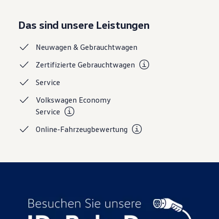
Magazin
Lifestyle
Das sind unsere Leistungen
Transport
Familie
Elektromobilität
Neuwagen &
Gebrauchtwagen
Volkswagen R
Pannen- und Unfallhilfe
Zertifizierte
Gebrauchtwagen
Volkswagen Kundenbetreuung
Service
Volkswagen Economy
Service
Online-Fahrzeugbewertung