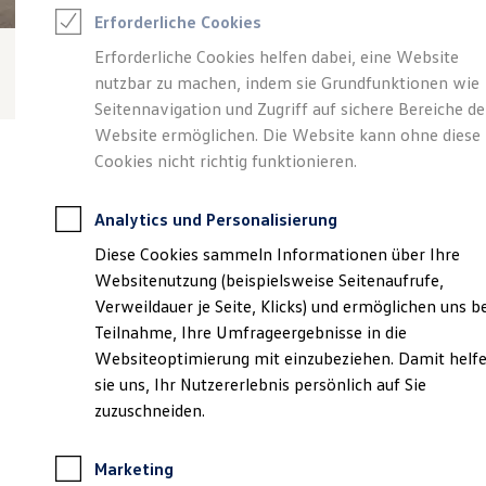
Reifenpakete
Erforderliche Cookies
Leasing
Leasing-Angebote
Erforderliche Cookies helfen dabei, eine Website
Gebrauchtwagen Leasing
nutzbar zu machen, indem sie Grundfunktionen wie
Junge Gebrauchtwagen-Leasing
Elektroauto Leasing
Seitennavigation und Zugriff auf sichere Bereiche de
Kleinwagen-Leasing
Website ermöglichen. Die Website kann ohne diese
Leasing ohne Anzahlung
Cookies nicht richtig funktionieren.
Finanzierung
Autokredit mit Schlussrate
Versicherungen und Garantien
Analytics und Personalisierung
Kfz-Versicherung
Verantwortlich für die Inhalte auf dieser Seite ist die STARKE
Restschuldversicherungen
Diese Cookies sammeln Informationen über Ihre
Vechta GmbH & Co. KG
(
Impressum & Rechtliches
)
Garantien
Websitenutzung (beispielsweise Seitenaufrufe,
Wartungsverträge
Geschäftskunden
Verweildauer je Seite, Klicks) und ermöglichen uns b
Professional Class bei Volkswagen
Unsere 
Teilnahme, Ihre Umfrageergebnisse in die
Großkunden
Websiteoptimierung mit einzubeziehen. Damit helf
Behörden
Direktkunden
sie uns, Ihr Nutzererlebnis persönlich auf Sie
Sonderfahrzeuge
Stukenborg 128, 49377 Vechta
zuzuschneiden.
Anpfiff zum Gewinn
Elektromobilität
Montag
-
Freitag
07:00
-
18:00
Uhr
Elektroautos
Marketing
ID. Tutorials