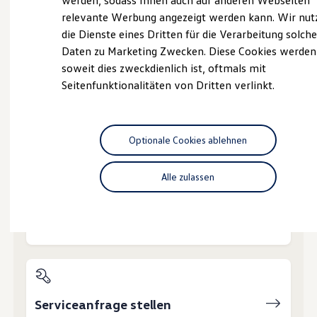
werden, sodass Ihnen auch auf anderen Webseiten
Hybridautos
relevante Werbung angezeigt werden kann. Wir nut
Marke und Erlebnis
die Dienste eines Dritten für die Verarbeitung solche
Volkswagen R und R Experience
R-Modelle
Daten zu Marketing Zwecken. Diese Cookies werden
R Experience
soweit dies zweckdienlich ist, oftmals mit
Probefahrt vereinbaren
Driving Experience
Seitenfunktionalitäten von Dritten verlinkt.
Volkswagen entdecken
Werkbesichtigung
Factory visit
Lifestyle Shop
T-Roc Kollektion
Optionale Cookies ablehnen
Fahrzeugangebot anfordern
Golf Kollektion
ID. Kollektion
Volkswagen Kollektion
Alle zulassen
R-Kollektion
GTI Kollektion
Fußball Drop
Servicetermin buchen
we drive football
#wedriveproud
Besitzer und Service
myVolkswagen
Software Updates
Service und Ersatzteile
Inspektion und HU/AU
Serviceanfrage stellen
Reparaturen und Checks