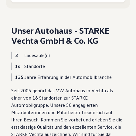
Motorenöl und Flüssigkeiten
Räder und Reifen
Pannen- und Unfallhilfe
Economy Service
Volkswagen Teile
Unser Autohaus - STARKE
Zubehör
Modellspezifisches Zubehör
Vechta GmbH & Co. KG
Schutz und Pflege
Transport
Entertainment und Elektronik
3
Ladesäule(n)
Individualisieren
Wallbox und Ladekabel
16
Standorte
Digitale Extras
Dienste für Ihr Modell finden
135
Jahre Erfahrung in der Automobilbranche
Volkswagen Apps, Login und Shop
Handy und Fahrzeug verbinden
Seit 2005 gehört das VW Autohaus in Vechta als
Updates für Software, Karten und Radio
Über Ihr Auto
einer von 16 Standorten zur STARKE
Vorgängermodelle
Automobilgruppe. Unsere 50 engagierten
Kundeninformationen
Mitarbeiterinnen und Mitarbeiter freuen sich auf
Volkswagen Kundenbetreuung
Warn- und Kontrollleuchten
Ihren Besuch. Kommen Sie vorbei und erleben Sie die
Assistenzsysteme
erstklassige Qualität und den exzellenten Service, die
Digitale Betriebsanleitung
STARKE Vechta auszeichnen. Wir sind für Sie da!
Live Beratung