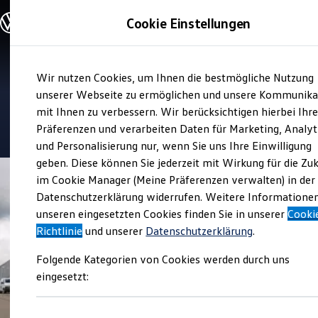
Modelle und Konfigurator
Cookie Einstellungen
Konfigurator
Modelle vergleichen
Konfiguration laden
Zum
Zum
Autosuche
Verkauf und Service
Wir nutzen Cookies, um Ihnen die bestmögliche Nutzung
Hauptinhalt
Footer
Elektroautos
STARKE Vechta
springen
springen
unserer Webseite zu ermöglichen und unsere Kommunika
ENERGY Sondermodelle
Nutzfahrzeuge
mit Ihnen zu verbessern. Wir berücksichtigen hierbei Ihr
SUV und CUV
4.6
|
228 Bewertungen
Präferenzen und verarbeiten Daten für Marketing, Analyt
Familienautos
und Personalisierung nur, wenn Sie uns Ihre Einwilligung
Kombis
Kompaktwagen
geben. Diese können Sie jederzeit mit Wirkung für die Zu
Sportwagen
im Cookie Manager (Meine Präferenzen verwalten) in der
Schnell verfügbare Fahrzeuge
Angebote und Produkte
Datenschutzerklärung widerrufen. Weitere Informatione
Aktuelle Angebote
unseren eingesetzten Cookies finden Sie in unserer
Cooki
E-Auto-Förderung
Richtlinie
und unserer
Datenschutzerklärung
.
Volkswagen Marktplatz
Die ENERGY Sondermodelle
Folgende Kategorien von Cookies werden durch uns
Junge Gebrauchtwagen und Gebrauchtwagen
Volkswagen Zertifizierte Gebrauchtwagen
eingesetzt:
Elektromobilität bei Gebrauchtwagen
Zubehör- und Serviceangebote
Saisonangebote