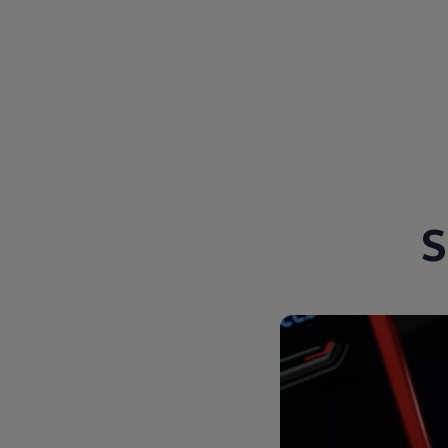
Magazin
Lifestyle
Transport
Familie
Elektromobilität
Volkswagen R
Pannen- und Unfallhilfe
Volkswagen Kundenbetreuung
S