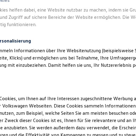
okies
kies helfen dabei, eine Website nutzbar zu machen, indem sie G
Verantwort
und Zugriff auf sichere Bereiche der Website ermöglichen. Die W
Automobi
tig funktionieren.
rsonalisierung
mmeln Informationen über Ihre Websitenutzung (beispielsweise S
eite, Klicks) und ermöglichen uns bei Teilnahme, Ihre Umfrageerge
g mit einzubeziehen. Damit helfen sie uns, Ihr Nutzererlebnis pe
Cookies, um Ihnen auf Ihre Interessen zugeschnittene Werbung a
Unsere Abteilungen
r Volkswagen Webseiten. Diese Cookies sammeln Informationen 
utzen, zum Beispiel, welche Seiten Sie am meisten besuchen oder
Montag
-
Freitag
08:00
-
17:30
Uhr
r Zweck dieser Cookies ist es, Ihnen für Sie relevantere und an I
Samstag
Geschlossen
e anzubieten. Sie werden außerdem dazu verwendet, die Erschein
Sonntag
Geschlossen
zen und die Effektivität von Kampagnen zu messen und zu steuern