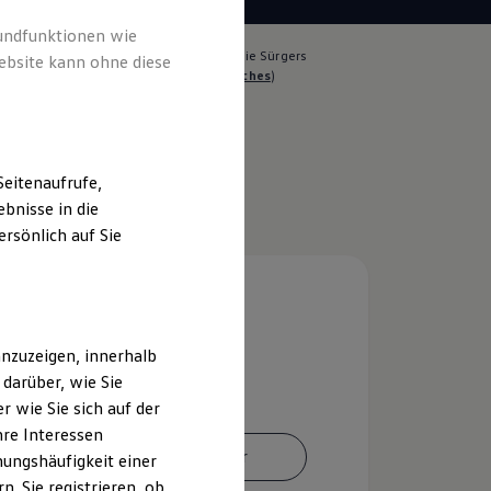
rundfunktionen wie
lich für die Inhalte auf dieser Seite ist die Sürgers
ebsite kann ohne diese
le GmbH & Co. KG
(
Impressum & Rechtliches
)
eitenaufrufe,
bnisse in die
rsönlich auf Sie
nzuzeigen, innerhalb
darüber, wie Sie
 wie Sie sich auf der
hre Interessen
Ansprechpartner
ungshäufigkeit einer
. Sie registrieren, ob