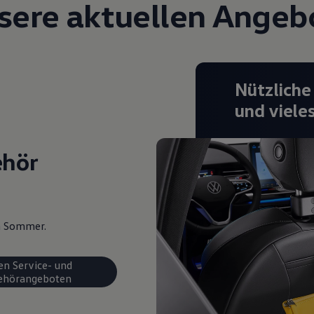
sere aktuellen Angeb
Nützliche
und viele
ehör
en Sommer.
en Service- und
ehörangeboten