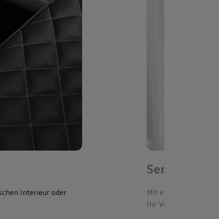
Service-Ter
schen Interieur oder
Mit einem bevorzugte
Ihr Volkswagen autom