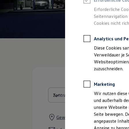
Erforderliche Co
Reifenpakete
Leasing
Erforderliche Coo
Leasing-Angebote
Seitennavigation 
Gebrauchtwagen Leasing
Cookies nicht rich
Junge Gebrauchtwagen-Leasing
Elektroauto Leasing
Kleinwagen-Leasing
Analytics und Pe
Leasing ohne Anzahlung
Finanzierung
Diese Cookies sa
Autokredit mit Schlussrate
Versicherungen und Garantien
Verweildauer je S
Kfz-Versicherung
Websiteoptimierun
Restschuldversicherungen
zuzuschneiden.
Garantien
Wartungsverträge
Geschäftskunden
Marketing
Professional Class bei Volkswagen
Großkunden
Wir nutzen diese 
Behörden
und außerhalb de
Direktkunden
Sonderfahrzeuge
unsere Webseite n
Anpfiff zum Gewinn
Seite bewegen. De
Elektromobilität
Gewerbering 2, 47623 Kevelaer
angepasste Inhalt
Elektroautos
ID. Tutorials
Anzeige zu begren