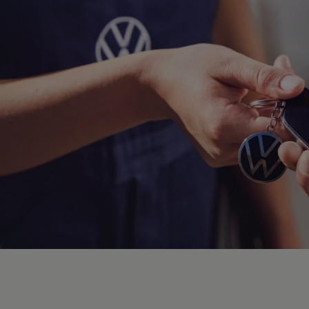
Hybridautos
Marke und Erlebnis
Volkswagen R und R Experience
R-Modelle
R Experience
Driving Experience
Volkswagen entdecken
Werkbesichtigung
Factory visit
Lifestyle Shop
T-Roc Kollektion
Golf Kollektion
ID. Kollektion
Volkswagen Kollektion
R-Kollektion
GTI Kollektion
Fußball Drop
we drive football
#wedriveproud
Besitzer und Service
myVolkswagen
Software Updates
Service und Ersatzteile
Inspektion und HU/AU
Reparaturen und Checks