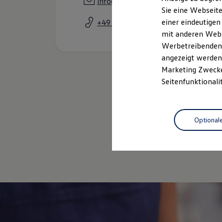
info@suergers.com
Elektrofahrzeugkonzepte
Sie eine Webseite
ID. EVERY1
einer eindeutigen
+49 2832 932211
Reichweite
Reichweite der ID. Modelle
mit anderen Webse
Reichweite im Winter
Werbetreibenden,
Rekuperation
angezeigt werden 
Laden
Laden unterwegs
Marketing Zwecken
Laden Zuhause
Seitenfunktionali
Ladestationen finden
Ladezeitensimulator
Batterie
Sicherheit
Optional
Garantie und Lebensdauer
Nachhaltigkeit
Technologie
Kosten und Kauf
Verbrauchskosten
Kaufoptionen
E-Auto-Förderung
Software und Konnektivität
Die ID. Software 6
ID. Software Versionen und Updates
Digitale Extras
Schnittstellen zu Ihrem ID.