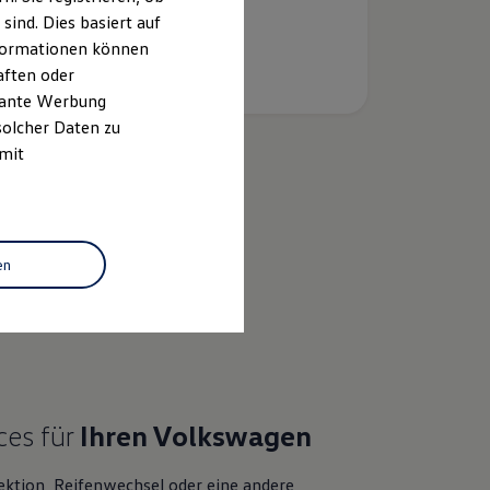
ind. Dies basiert auf
Informationen können
aften oder
evante Werbung
solcher Daten zu
 mit
k
en
ces für
Ihren
Volkswagen
ektion, Reifenwechsel oder eine andere