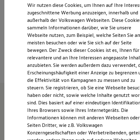
Samstag
09:00
-
13:00
Uhr
Elektrofahrzeugkonzepte
Wir nutzen diese Cookies, um Ihnen auf Ihre Intere
ID. EVERY1
Sonntag
Geschlossen
zugeschnittene Werbung anzuzeigen, innerhalb und
Reichweite
außerhalb der Volkswagen Webseiten. Diese Cookie
Reichweite der ID. Modelle
info@tarnow-stegbauer.de
Reichweite im Winter
sammeln Informationen darüber, wie Sie unsere
Rekuperation
Webseite nutzen, zum Beispiel, welche Seiten Sie a
Laden
+49 6102 74040
meisten besuchen oder wie Sie sich auf der Seite
Laden unterwegs
Laden Zuhause
bewegen. Der Zweck dieser Cookies ist es, Ihnen für
Ladestationen finden
relevantere und an Ihre Interessen angepasste Inhal
Ansprechpartner
Ladezeitensimulator
anzubieten. Sie werden außerdem dazu verwendet, d
Batterie
Sicherheit
Erscheinungshäufigkeit einer Anzeige zu begrenzen 
Garantie und Lebensdauer
die Effektivität von Kampagnen zu messen und zu
Nachhaltigkeit
steuern. Sie registrieren, ob Sie eine Webseite besuc
Technologie
Kosten und Kauf
haben oder nicht, sowie welche Inhalte genutzt wo
Verbrauchskosten
sind. Dies basiert auf einer eindeutigen Identifikatio
Unsere Leistungen
im
Kaufoptionen
Ihres Browsers sowie Ihres Internetgeräts. Die
E-Auto-Förderung
Überblick
Software und Konnektivität
Informationen können mit anderen Webseiten oder
Die ID. Software 6
Seiten Dritter, wie z.B. Volkswagen
ID. Software Versionen und Updates
Gebrauchtwagen
Konzerngesellschaften oder Werbetreibenden, getei
Digitale Extras
Schnittstellen zu Ihrem ID.