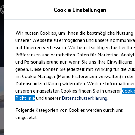
Modelle und Konfigurator
Cookie Einstellungen
Konfigurator
Modelle vergleichen
Konfiguration laden
Zum
Zum
Autosuche
Service
Wir nutzen Cookies, um Ihnen die bestmögliche Nutzung
Hauptinhalt
Footer
Elektroautos
Tarnow-Stegbauer Autohaus
springen
springen
unserer Webseite zu ermöglichen und unsere Kommunika
ENERGY Sondermodelle
Nutzfahrzeuge
mit Ihnen zu verbessern. Wir berücksichtigen hierbei Ihr
SUV und CUV
4.6
|
105 Bewertungen
Präferenzen und verarbeiten Daten für Marketing, Analyt
Familienautos
und Personalisierung nur, wenn Sie uns Ihre Einwilligung
Kombis
Kompaktwagen
geben. Diese können Sie jederzeit mit Wirkung für die Zu
Sportwagen
im Cookie Manager (Meine Präferenzen verwalten) in der
Schnell verfügbare Fahrzeuge
Angebote und Produkte
Datenschutzerklärung widerrufen. Weitere Informatione
Aktuelle Angebote
unseren eingesetzten Cookies finden Sie in unserer
Cooki
E-Auto-Förderung
Richtlinie
und unserer
Datenschutzerklärung
.
Volkswagen Marktplatz
Die ENERGY Sondermodelle
Folgende Kategorien von Cookies werden durch uns
Junge Gebrauchtwagen und Gebrauchtwagen
Volkswagen Zertifizierte Gebrauchtwagen
eingesetzt:
Elektromobilität bei Gebrauchtwagen
Zubehör- und Serviceangebote
Saisonangebote