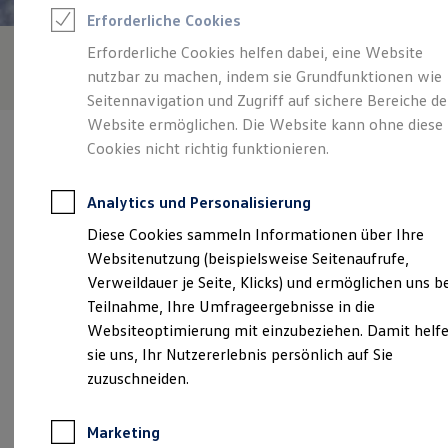
Reifenpakete
Erforderliche Cookies
Leasing
Leasing-Angebote
Erforderliche Cookies helfen dabei, eine Website
Gebrauchtwagen Leasing
nutzbar zu machen, indem sie Grundfunktionen wie
Junge Gebrauchtwagen-Leasing
Elektroauto Leasing
Seitennavigation und Zugriff auf sichere Bereiche de
Kleinwagen-Leasing
Website ermöglichen. Die Website kann ohne diese
Leasing ohne Anzahlung
Cookies nicht richtig funktionieren.
Finanzierung
Autokredit mit Schlussrate
Versicherungen und Garantien
Analytics und Personalisierung
Kfz-Versicherung
Verantwortlich für die Inhalte auf dieser Seite ist die Tarnow-
Restschuldversicherungen
Diese Cookies sammeln Informationen über Ihre
Stegbauer Autohaus GmbH
(
Impressum & Rechtliches
)
Garantien
Websitenutzung (beispielsweise Seitenaufrufe,
Wartungsverträge
Geschäftskunden
Verweildauer je Seite, Klicks) und ermöglichen uns b
Professional Class bei Volkswagen
Unsere 
Teilnahme, Ihre Umfrageergebnisse in die
Großkunden
Websiteoptimierung mit einzubeziehen. Damit helf
Behörden
Direktkunden
sie uns, Ihr Nutzererlebnis persönlich auf Sie
Sonderfahrzeuge
Karlstraße 11-13, 63263 Neu-Isenburg
zuzuschneiden.
Anpfiff zum Gewinn
Elektromobilität
Montag
-
Freitag
07:00
-
18:00
Uhr
Elektroautos
Marketing
ID. Tutorials