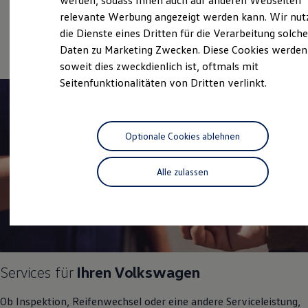
werden, sodass Ihnen auch auf anderen Webseiten
Service
Hybridautos
relevante Werbung angezeigt werden kann. Wir nut
Marke und Erlebnis
Volkswagen Fleet
Service
die Dienste eines Dritten für die Verarbeitung solche
Volkswagen R und R Experience
R-Modelle
Daten zu Marketing Zwecken. Diese Cookies werden
R Experience
soweit dies zweckdienlich ist, oftmals mit
Driving Experience
Seitenfunktionalitäten von Dritten verlinkt.
Volkswagen entdecken
Werkbesichtigung
Factory visit
Lifestyle Shop
T-Roc Kollektion
Optionale Cookies ablehnen
Golf Kollektion
ID. Kollektion
Volkswagen Kollektion
Alle zulassen
R-Kollektion
GTI Kollektion
Fußball Drop
we drive football
#wedriveproud
Besitzer und Service
myVolkswagen
Software Updates
Services für
Ihren
Volkswagen
Service und Ersatzteile
Inspektion und HU/AU
Ob Inspektion, Reifenwechsel oder eine andere Serviceleistung,
Reparaturen und Checks