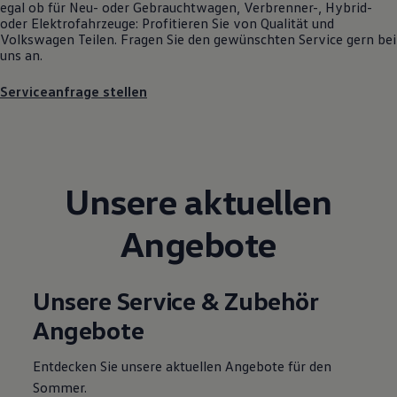
egal ob für Neu- oder
Gebrauchtwagen
, Verbrenner-, Hybrid-
Motorenöl und Flüssigkeiten
oder Elektrofahrzeuge: Profitieren Sie von Qualität und
Räder und Reifen
Volkswagen
Teilen. Fragen Sie den gewünschten
Service
gern bei
Pannen- und Unfallhilfe
uns an.
Economy Service
Volkswagen Teile
Serviceanfrage stellen
Zubehör
Modellspezifisches Zubehör
Schutz und Pflege
Transport
Entertainment und Elektronik
Individualisieren
Unsere aktuellen
Wallbox und Ladekabel
Digitale Extras
Dienste für Ihr Modell finden
Angebote
Volkswagen Apps, Login und Shop
Handy und Fahrzeug verbinden
Updates für Software, Karten und Radio
Über Ihr Auto
Unsere Service & Zubehör
Vorgängermodelle
Kundeninformationen
Angebote
Volkswagen Kundenbetreuung
Warn- und Kontrollleuchten
Assistenzsysteme
Entdecken Sie unsere aktuellen Angebote für den
Digitale Betriebsanleitung
Sommer.
Live Beratung