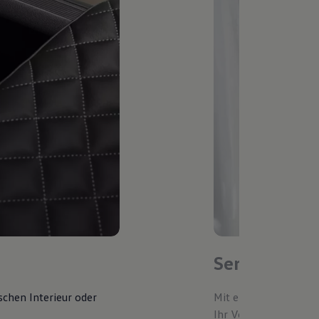
Service-Ter
schen Interieur oder
Mit einem bevorzugte
Ihr Volkswagen autom