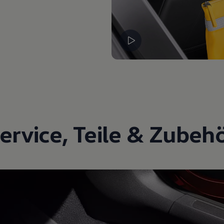
ervice
,
Teile
&
Zubeh