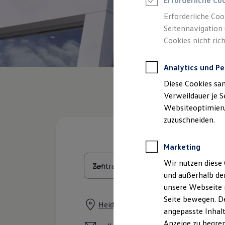
Erforderliche Co
Reifenpakete
Leasing
Erforderliche Coo
Leasing-Angebote
Seitennavigation 
Gebrauchtwagen Leasing
Cookies nicht rich
Junge Gebrauchtwagen-Leasing
Elektroauto Leasing
Kleinwagen-Leasing
Analytics und Pe
Leasing ohne Anzahlung
Finanzierung
Diese Cookies sa
Autokredit mit Schlussrate
Versicherungen und Garantien
Verweildauer je S
Kfz-Versicherung
Websiteoptimierun
Restschuldversicherungen
zuzuschneiden.
Garantien
Wartungsverträge
Geschäftskunden
Marketing
Professional Class bei Volkswagen
Großkunden
Wir nutzen diese 
Behörden
und außerhalb de
Direktkunden
Sonderfahrzeuge
unsere Webseite n
Anpfiff zum Gewinn
Seite bewegen. De
Elektromobilität
Heidtorstraße 36, 31547 Rehburg-
angepasste Inhalt
Elektroautos
ID. Tutorials
Anzeige zu begren