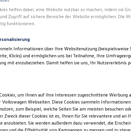
okies
kies helfen dabei, eine Website nutzbar zu machen, indem sie G
Verantwort
und Zugriff auf sichere Bereiche der Website ermöglichen. Die W
GmbH & C
tig funktionieren.
rsonalisierung
mmeln Informationen über Ihre Websitenutzung (beispielsweise S
eite, Klicks) und ermöglichen uns bei Teilnahme, Ihre Umfrageerge
g mit einzubeziehen. Damit helfen sie uns, Ihr Nutzererlebnis pe
Cookies, um Ihnen auf Ihre Interessen zugeschnittene Werbung a
Unsere Abteilungen
r Volkswagen Webseiten. Diese Cookies sammeln Informationen 
utzen, zum Beispiel, welche Seiten Sie am meisten besuchen oder
Montag
-
Freitag
07:30
-
17:00
Uhr
r Zweck dieser Cookies ist es, Ihnen für Sie relevantere und an I
Samstag
Geschlossen
Loccum
e anzubieten. Sie werden außerdem dazu verwendet, die Erschein
Sonntag
Geschlossen
zen und die Effektivität von Kampagnen zu messen und zu steuern