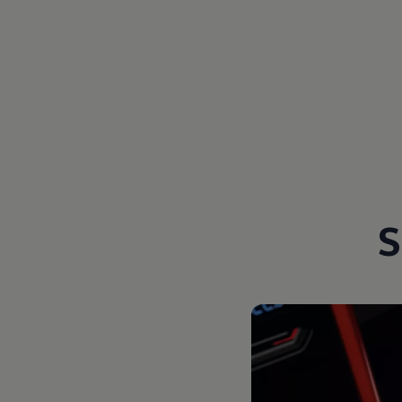
Magazin
Lifestyle
Transport
Familie
Elektromobilität
Volkswagen R
Pannen- und Unfallhilfe
Volkswagen Kundenbetreuung
S