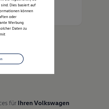
ind. Dies basiert auf
Informationen können
aften oder
evante Werbung
solcher Daten zu
 mit
k
en
ahrzeugbewertung
ces für
Ihren
Volkswagen