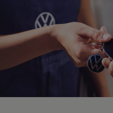
Hybridautos
Marke und Erlebnis
Volkswagen R und R Experience
R-Modelle
R Experience
Driving Experience
Volkswagen entdecken
Werkbesichtigung
Factory visit
Lifestyle Shop
T-Roc Kollektion
Golf Kollektion
ID. Kollektion
Volkswagen Kollektion
R-Kollektion
GTI Kollektion
Fußball Drop
we drive football
#wedriveproud
Besitzer und Service
myVolkswagen
Software Updates
Service und Ersatzteile
Inspektion und HU/AU
Reparaturen und Checks