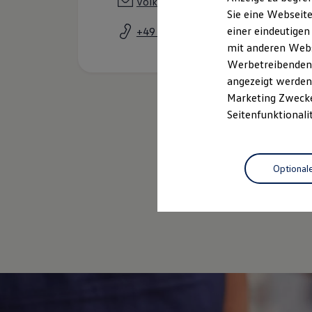
volkswagen@team-volger.de
Elektrofahrzeugkonzepte
Sie eine Webseite
ID. EVERY1
einer eindeutigen
+49 5037 9620
Reichweite
Reichweite der ID. Modelle
mit anderen Webse
Reichweite im Winter
Werbetreibenden,
Rekuperation
angezeigt werden 
Laden
Laden unterwegs
Marketing Zwecken
Laden Zuhause
Seitenfunktionali
Ladestationen finden
Ladezeitensimulator
Batterie
Sicherheit
Optional
Garantie und Lebensdauer
Nachhaltigkeit
Service
Technologie
Kosten und Kauf
Verbrauchskosten
Kaufoptionen
E-Auto-Förderung
Software und Konnektivität
Die ID. Software 6
ID. Software Versionen und Updates
Digitale Extras
Schnittstellen zu Ihrem ID.