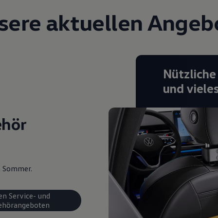
sere aktuellen Angeb
Nützliche
und viele
ehör
en Sommer.
en Service- und
ehörangeboten