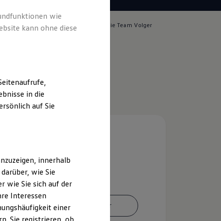
rundfunktionen wie
lich für die Inhalte auf dieser Seite ist die Team Volger
ebsite kann ohne diese
o. KG
(
Impressum & Rechtliches
)
eitenaufrufe,
bnisse in die
rsönlich auf Sie
nzuzeigen, innerhalb
darüber, wie Sie
 wie Sie sich auf der
hre Interessen
Ansprechpartner
ungshäufigkeit einer
. Sie registrieren, ob