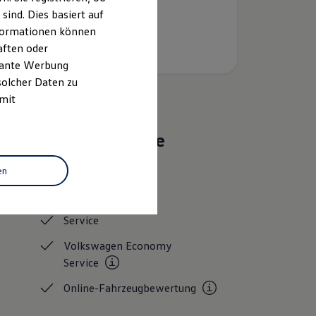
ind. Dies basiert auf
Informationen können
aften oder
evante Werbung
solcher Daten zu
 mit
Das sind unsere
Leistungen
en
Gebrauchtwagen
Service
Volkswagen Economy
Service
Online-Fahrzeugbewertung