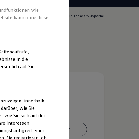
rundfunktionen wie
lich für die Inhalte auf dieser Seite ist die Tepass Wuppertal
ebsite kann ohne diese
pressum & Rechtliches
)
eitenaufrufe,
bnisse in die
rsönlich auf Sie
nzuzeigen, innerhalb
darüber, wie Sie
 wie Sie sich auf der
hre Interessen
Ansprechpartner
ungshäufigkeit einer
. Sie registrieren, ob