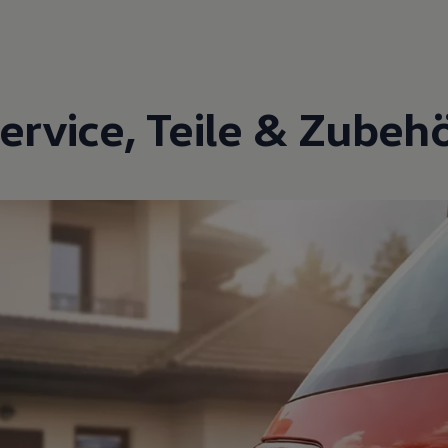
ervice
,
Teile
&
Zubeh