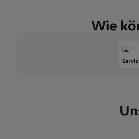
Hybridautos
Marke und Erlebnis
Volkswagen R und R Experience
Wie kö
R-Modelle
R Experience
Driving Experience
Volkswagen entdecken
Werkbesichtigung
Factory visit
Lifestyle Shop
T-Roc Kollektion
Servi
Golf Kollektion
ID. Kollektion
Volkswagen Kollektion
R-Kollektion
GTI Kollektion
Fußball Drop
we drive football
Un
#wedriveproud
Besitzer und Service
myVolkswagen
Software Updates
Service und Ersatzteile
Inspektion und HU/AU
Reparaturen und Checks