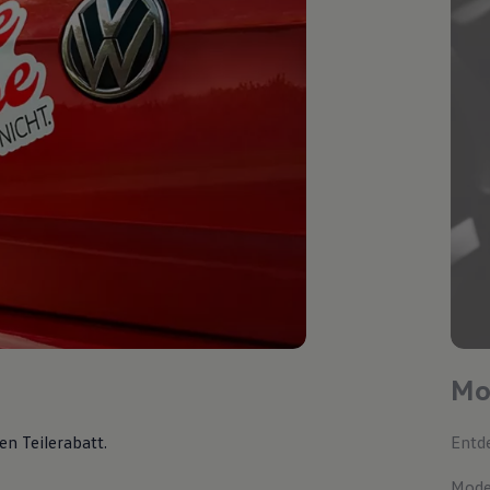
Mo
en Teilerabatt
.
Entde
Mode