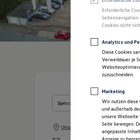
Erforderliche Co
Reifenpakete
Leasing
Erforderliche Coo
Leasing-Angebote
Seitennavigation 
Gebrauchtwagen Leasing
Cookies nicht rich
Junge Gebrauchtwagen-Leasing
Elektroauto Leasing
Kleinwagen-Leasing
Analytics und Pe
Leasing ohne Anzahlung
Finanzierung
Diese Cookies sa
Autokredit mit Schlussrate
Versicherungen und Garantien
Verweildauer je S
Kfz-Versicherung
Websiteoptimierun
Restschuldversicherungen
zuzuschneiden.
Garantien
Wartungsverträge
Geschäftskunden
Marketing
Professional Class bei Volkswagen
Großkunden
Wir nutzen diese 
Behörden
und außerhalb de
Direktkunden
Sonderfahrzeuge
unsere Webseite n
Anpfiff zum Gewinn
Seite bewegen. De
Elektromobilität
Otto-Hahn-Straße 5, 42369 Wupper
angepasste Inhalt
Elektroautos
ID. Tutorials
Anzeige zu begren