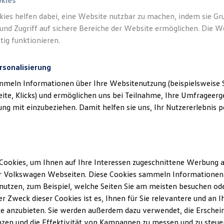
okies
kies helfen dabei, eine Website nutzbar zu machen, indem sie G
Verantwort
und Zugriff auf sichere Bereiche der Website ermöglichen. Die W
GmbH
(
Im
tig funktionieren.
rsonalisierung
mmeln Informationen über Ihre Websitenutzung (beispielsweise S
eite, Klicks) und ermöglichen uns bei Teilnahme, Ihre Umfrageerge
g mit einzubeziehen. Damit helfen sie uns, Ihr Nutzererlebnis pe
Cookies, um Ihnen auf Ihre Interessen zugeschnittene Werbung a
Unsere Abteilungen
r Volkswagen Webseiten. Diese Cookies sammeln Informationen 
utzen, zum Beispiel, welche Seiten Sie am meisten besuchen oder
Montag
-
Freitag
07:00
-
19:00
Uhr
r Zweck dieser Cookies ist es, Ihnen für Sie relevantere und an I
Samstag
09:00
-
14:00
Uhr
tal
e anzubieten. Sie werden außerdem dazu verwendet, die Erschein
Sonntag
Geschlossen
zen und die Effektivität von Kampagnen zu messen und zu steuern