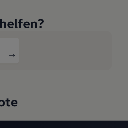
helfen?
ote