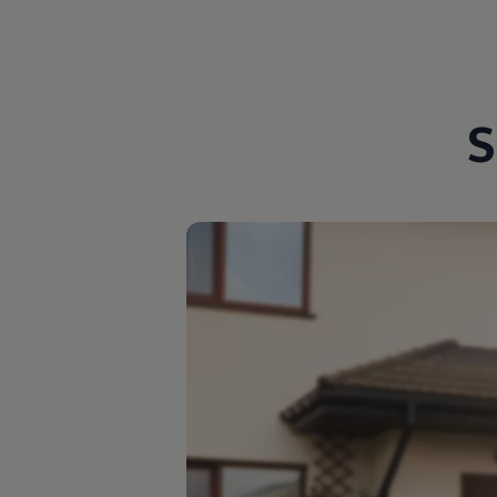
Magazin
Lifestyle
Transport
Familie
Elektromobilität
Volkswagen R
S
Pannen- und Unfallhilfe
Volkswagen Kundenbetreuung