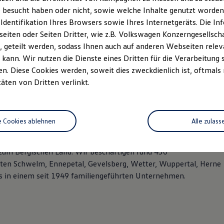
 besucht haben oder nicht, sowie welche Inhalte genutzt worden s
 Identifikation Ihres Browsers sowie Ihres Internetgeräts. Die 
iten oder Seiten Dritter, wie z.B. Volkswagen Konzerngesellsch
 geteilt werden, sodass Ihnen auch auf anderen Webseiten rel
kann. Wir nutzen die Dienste eines Dritten für die Verarbeitung 
. Diese Cookies werden, soweit dies zweckdienlich ist, oftmals
täten von Dritten verlinkt.
e Cookies ablehnen
Alle zulass
 der größten Autohausgruppen im südlichen Ennepe-Ruhr-Kreis,
zum Bergischen Land. Wir beschäftigen rund 450
rten Schwelm, Ennepetal, Gevelsberg, Wetter, Wuppertal, Herne
as in einem seit 1949 familiengeführten Unternehmen.