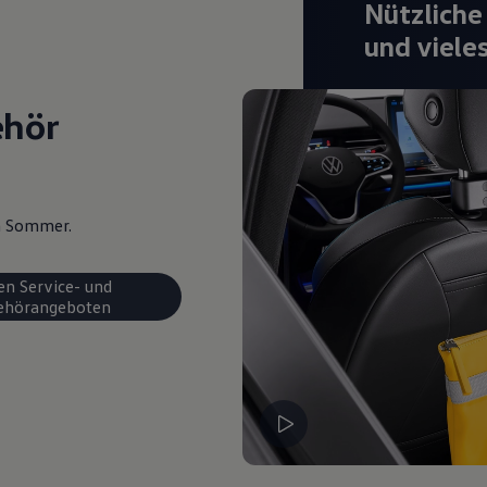
Nützliche
und viele
ehör
en Sommer.
en Service- und
ehörangeboten