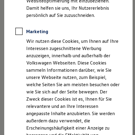
Websiteoptimierung mit einzubeziehen.
Elektrofahrzeugkonzepte
Niederlassung:
Damit helfen sie uns, Ihr Nutzererlebnis
ID. EVERY1
Bochum-Langendreer
Reichweite
persönlich auf Sie zuzuschneiden.
Reichweite der ID. Modelle
Ümminger Straße 84
Reichweite im Winter
44892 Bochum
Rekuperation
Marketing
Laden
Eintragung im Handelsregister:
Wir nutzen diese Cookies, um Ihnen auf Ihre
Laden unterwegs
Laden Zuhause
Registergericht: Amtsgericht Bochum
Interessen zugeschnittene Werbung
Ladestationen finden
Registernummer: HRA 7754
anzuzeigen, innerhalb und außerhalb der
Ladezeitensimulator
Volkswagen Webseiten. Diese Cookies
Batterie
Vertreten durch die
Sicherheit
sammeln Informationen darüber, wie Sie
Garantie und Lebensdauer
Tiemeyer automobile Beteiligungen GmbH
unsere Webseite nutzen, zum Beispiel,
Nachhaltigkeit
Industriestraße 29
welche Seiten Sie am meisten besuchen oder
Technologie
44892 Bochum
Kosten und Kauf
wie Sie sich auf der Seite bewegen. Der
Verbrauchskosten
Zweck dieser Cookies ist es, Ihnen für Sie
Kaufoptionen
Eintragung im Handelsregister:
relevantere und an Ihre Interessen
E-Auto-Förderung
Registergericht: Amtsgericht Bochum
Software und Konnektivität
angepasste Inhalte anzubieten. Sie werden
Die ID. Software 6
Registernummer: HRB 19732
außerdem dazu verwendet, die
ID. Software Versionen und Updates
Erscheinungshäufigkeit einer Anzeige zu
Digitale Extras
Vertreten durch die Geschäftsführer:
Schnittstellen zu Ihrem ID.