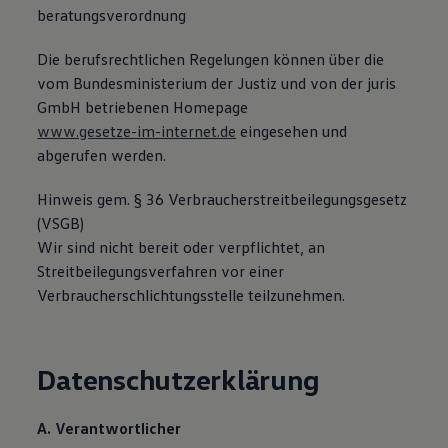
beratungsverordnung
Magazin
Lifestyle
Transport
Die berufsrechtlichen Regelungen können über die
Familie
vom Bundesministerium der Justiz und von der juris
Elektromobilität
GmbH betriebenen Homepage
Volkswagen R
Pannen- und Unfallhilfe
www.gesetze-im-internet.de
eingesehen und
Volkswagen Kundenbetreuung
abgerufen werden.
Hinweis gem. § 36 Verbraucherstreitbeilegungsgesetz
(VSGB)
Wir sind nicht bereit oder verpflichtet, an
Streitbeilegungsverfahren vor einer
Verbraucherschlichtungsstelle teilzunehmen.
Datenschutzerklärung
A. Verantwortlicher