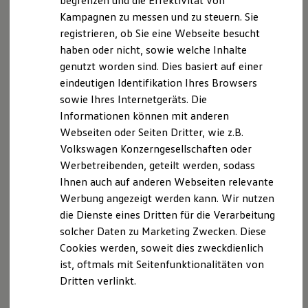
begrenzen und die Effektivität von
Heinz-Dieter Tiemeyer, Michael Evers, Dirk Reitzer,
Hybridautos
Kampagnen zu messen und zu steuern. Sie
Marke und Erlebnis
Torsten Rott, Salvatore Libertini, Damian
registrieren, ob Sie eine Webseite besucht
Volkswagen R und R Experience
Schendzielorz, Diego Délano Campos
R-Modelle
haben oder nicht, sowie welche Inhalte
R Experience
genutzt worden sind. Dies basiert auf einer
Kontakt:
Driving Experience
eindeutigen Identifikation Ihres Browsers
Volkswagen entdecken
Telefon: 0234 / 92795 - 0
Werkbesichtigung
sowie Ihres Internetgeräts. Die
E-Mail:
info.bochum@tiemeyer.de
Factory visit
Informationen können mit anderen
Internet:
Lifestyle Shop
www.tiemeyer.de
Webseiten oder Seiten Dritter, wie z.B.
T-Roc Kollektion
Golf Kollektion
Volkswagen Konzerngesellschaften oder
Umsatzsteuer-Identifikationsnummer gem. § 27
ID. Kollektion
Werbetreibenden, geteilt werden, sodass
Umsatzsteuergesetz:
Volkswagen Kollektion
Ihnen auch auf anderen Webseiten relevante
R-Kollektion
USt-ID-Nr.: DE352493312
GTI Kollektion
Werbung angezeigt werden kann. Wir nutzen
Fußball Drop
Inhaltlich Verantwortlicher gem. § 55 Abs. 2 RStV:
die Dienste eines Dritten für die Verarbeitung
we drive football
Heinz-Dieter Tiemeyer, Industriestraße 29, 44892
solcher Daten zu Marketing Zwecken. Diese
#wedriveproud
Besitzer und Service
Bochum
Cookies werden, soweit dies zweckdienlich
myVolkswagen
ist, oftmals mit Seitenfunktionalitäten von
Software Updates
Eintrag im Vermittlerregister (
Dritten verlinkt.
Service und Ersatzteile
www.vermittlerregister.info
Inspektion und HU/AU
)
Reparaturen und Checks