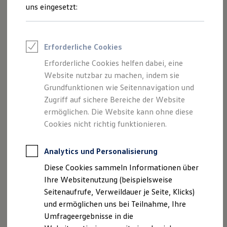
Inhalten und Angeboten, die auf dieser
Reifenpakete
uns eingesetzt:
Leasing
Website speziell aufgeführt sind.
Leasing-Angebote
Gebrauchtwagen Leasing
Junge Gebrauchtwagen-Leasing
Erforderliche Cookies
Elektroauto Leasing
Kleinwagen-Leasing
Erforderliche Cookies helfen dabei, eine
Impressum
Leasing ohne Anzahlung
Website nutzbar zu machen, indem sie
Finanzierung
Autokredit mit Schlussrate
Grundfunktionen wie Seitennavigation und
Datenschutzerklärung
Versicherungen und Garantien
Zugriff auf sichere Bereiche der Website
Kfz-Versicherung
Nutzung von Terminbuchung Online
ermöglichen. Die Website kann ohne diese
Restschuldversicherungen
Garantien
Cookies nicht richtig funktionieren.
Wartungsverträge
Geschäftskunden
Impressum
Professional Class bei Volkswagen
Analytics und Personalisierung
Großkunden
Diese Cookies sammeln Informationen über
Behörden
Diese Webseite wird betrieben von:
Direktkunden
Ihre Websitenutzung (beispielsweise
Sonderfahrzeuge
Tiemeyer automobile GmbH & Co. KG
Seitenaufrufe, Verweildauer je Seite, Klicks)
Anpfiff zum Gewinn
Industriestraße 29
und ermöglichen uns bei Teilnahme, Ihre
Elektromobilität
44892 Bochum
Elektroautos
Umfrageergebnisse in die
ID. Tutorials