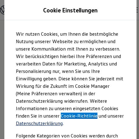
Modelle und Konfigurator
Cookie Einstellungen
Konfigurator
Modelle vergleichen
Konfiguration laden
Zum
Zum
Autosuche
Wir nutzen Cookies, um Ihnen die bestmögliche
Hauptinhalt
Footer
Elektroautos
springen
springen
Nutzung unserer Webseite zu ermöglichen und
ENERGY Sondermodelle
Nutzfahrzeuge
unsere Kommunikation mit Ihnen zu verbessern.
Tiemeyer
SUV und CUV
Wir berücksichtigen hierbei Ihre Präferenzen und
Familienautos
verarbeiten Daten für Marketing, Analytics und
Kombis
automobile GmbH &
Kompaktwagen
Personalisierung nur, wenn Sie uns Ihre
Sportwagen
Einwilligung geben. Diese können Sie jederzeit mit
Co. KG | Impressum
Schnell verfügbare Fahrzeuge
Angebote und Produkte
Wirkung für die Zukunft im Cookie Manager
Aktuelle Angebote
(Meine Präferenzen verwalten) in der
& Rechtliches
E-Auto-Förderung
Datenschutzerklärung widerrufen. Weitere
Volkswagen Marktplatz
Informationen zu unseren eingesetzten Cookies
Die ENERGY Sondermodelle
Junge Gebrauchtwagen und Gebrauchtwagen
Hier finden Sie Informationen über uns
finden Sie in unserer
Cookie-Richtlinie
und unserer
Volkswagen Zertifizierte Gebrauchtwagen
Datenschutzerklärung
.
(Tiemeyer automobile GmbH & Co. KG)
Elektromobilität bei Gebrauchtwagen
Zubehör- und Serviceangebote
als verantwortlichen Anbieter von
Folgende Kategorien von Cookies werden durch
Saisonangebote