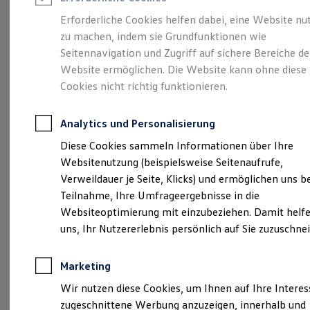
Reifenpakete
Leasing
Erforderliche Cookies helfen dabei, eine Website nu
Leasing-Angebote
zu machen, indem sie Grundfunktionen wie
Volkswagen Economy
Gebrauchtwagen Leasing
Seitennavigation und Zugriff auf sichere Bereiche de
Junge Gebrauchtwagen-Leasing
Elektroauto Leasing
Website ermöglichen. Die Website kann ohne diese
Service
Rabattaktion
Kleinwagen-Leasing
Cookies nicht richtig funktionieren.
Leasing ohne Anzahlung
Finanzierung
Autokredit mit Schlussrate
Analytics und Personalisierung
Versicherungen und Garantien
Kfz-Versicherung
Diese Cookies sammeln Informationen über Ihre
Restschuldversicherungen
Websitenutzung (beispielsweise Seitenaufrufe,
Garantien
Verweildauer je Seite, Klicks) und ermöglichen uns b
Wartungsverträge
Geschäftskunden
Teilnahme, Ihre Umfrageergebnisse in die
Professional Class bei Volkswagen
Websiteoptimierung mit einzubeziehen. Damit helfe
Großkunden
uns, Ihr Nutzererlebnis persönlich auf Sie zuzuschne
Behörden
Direktkunden
Sonderfahrzeuge
Marketing
Anpfiff zum Gewinn
Elektromobilität
Wir nutzen diese Cookies, um Ihnen auf Ihre Intere
Elektroautos
zugeschnittene Werbung anzuzeigen, innerhalb und
ID. Tutorials