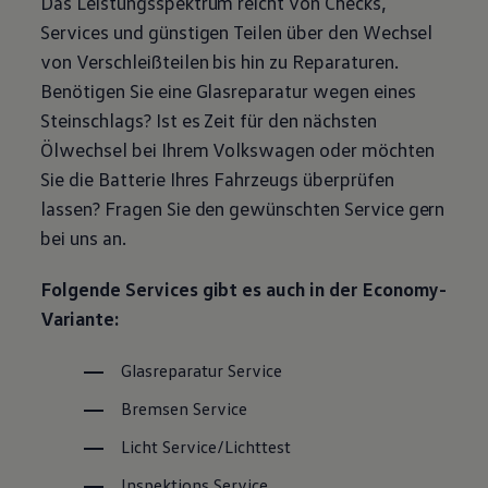
Das Leistungsspektrum reicht von Checks,
Magazin
Services und günstigen Teilen über den Wechsel
Lifestyle
Transport
von Verschleißteilen bis hin zu Reparaturen.
Familie
Benötigen Sie eine Glasreparatur wegen eines
Elektromobilität
Volkswagen R
Steinschlags? Ist es Zeit für den nächsten
Pannen- und Unfallhilfe
Ölwechsel bei Ihrem
Volkswagen
oder möchten
Volkswagen Kundenbetreuung
Sie die Batterie Ihres Fahrzeugs überprüfen
lassen? Fragen Sie den gewünschten
Service
gern
bei uns an.
Folgende Services gibt es auch in der Economy-
Variante:
Glasreparatur
Service
Bremsen
Service
Licht
Service
/Lichttest
Inspektions
Service