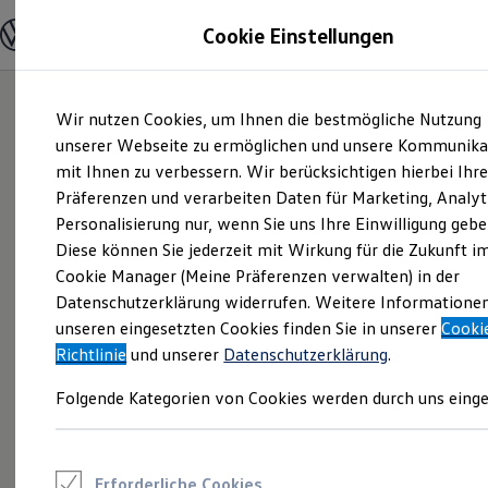
Modelle und Konfigurator
Cookie Einstellungen
Konfigurator
Modelle vergleichen
Konfiguration laden
Zum
Zum
Autosuche
Wir nutzen Cookies, um Ihnen die bestmögliche Nutzung
Hauptinhalt
Footer
Elektroautos
springen
springen
unserer Webseite zu ermöglichen und unsere Kommunika
ENERGY Sondermodelle
Nutzfahrzeuge
mit Ihnen zu verbessern. Wir berücksichtigen hierbei Ihr
SUV und CUV
Präferenzen und verarbeiten Daten für Marketing, Analyt
Familienautos
Personalisierung nur, wenn Sie uns Ihre Einwilligung gebe
Kombis
Kompaktwagen
Diese können Sie jederzeit mit Wirkung für die Zukunft i
Sportwagen
Cookie Manager (Meine Präferenzen verwalten) in der
Schnell verfügbare Fahrzeuge
Angebote und Produkte
Datenschutzerklärung widerrufen. Weitere Informatione
Aktuelle Angebote
unseren eingesetzten Cookies finden Sie in unserer
Cooki
E-Auto-Förderung
Richtlinie
und unserer
Datenschutzerklärung
.
Volkswagen Marktplatz
Die ENERGY Sondermodelle
Folgende Kategorien von Cookies werden durch uns einge
Junge Gebrauchtwagen und Gebrauchtwagen
Volkswagen Zertifizierte Gebrauchtwagen
Elektromobilität bei Gebrauchtwagen
Zubehör- und Serviceangebote
Saisonangebote
Erforderliche Cookies