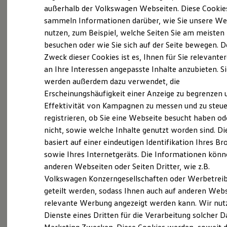
Elektrofahrzeugkonzepte
außerhalb der Volkswagen Webseiten. Diese Cookie
ID. EVERY1
sammeln Informationen darüber, wie Sie unsere We
(
Impressum & Rechtliches
)
Reichweite
nutzen, zum Beispiel, welche Seiten Sie am meisten
Reichweite der ID. Modelle
Reichweite im Winter
besuchen oder wie Sie sich auf der Seite bewegen. D
Rekuperation
Zweck dieser Cookies ist es, Ihnen für Sie relevante
Was ist der Economy Service
Laden
an Ihre Interessen angepasste Inhalte anzubieten. S
Laden unterwegs
und wer kann ihn nutzen?
Laden Zuhause
werden außerdem dazu verwendet, die
Ladestationen finden
Erscheinungshäufigkeit einer Anzeige zu begrenzen 
Ladezeitensimulator
Ältere Volkswagen haben einen anderen
Effektivität von Kampagnen zu messen und zu steue
Batterie
Sicherheit
Servicebedarf als neue Fahrzeuge. Der Economy
registrieren, ob Sie eine Webseite besucht haben od
Garantie und Lebensdauer
Service ist speziell für Volkswagen Modelle
nicht, sowie welche Inhalte genutzt worden sind. Di
Nachhaltigkeit
entwickelt worden, die älter als vier Jahre sind. Er
basiert auf einer eindeutigen Identifikation Ihres B
Technologie
Kosten und Kauf
bietet Ihnen ein vielfältiges Leistungsspektrum mit
sowie Ihres Internetgeräts. Die Informationen kön
Verbrauchskosten
zeitwertgerechtem Service und hoher
anderen Webseiten oder Seiten Dritter, wie z.B.
Kaufoptionen
Ersatzteilqualität. Die Leistungen sind durch
Volkswagen Konzerngesellschaften oder Werbetrei
E-Auto-Förderung
Software und Konnektivität
Fachwissen, Volkswagen Teile und langjährige
geteilt werden, sodass Ihnen auch auf anderen Web
Die ID. Software 6
Erfahrung genau auf Ihr Fahrzeug abgestimmt und
relevante Werbung angezeigt werden kann. Wir nut
ID. Software Versionen und Updates
decken nahezu alle Services ab. Die Preise sind
Dienste eines Dritten für die Verarbeitung solcher D
Digitale Extras
Schnittstellen zu Ihrem ID.
speziell auf das Alter Ihres Fahrzeugs ausgelegt. Bei