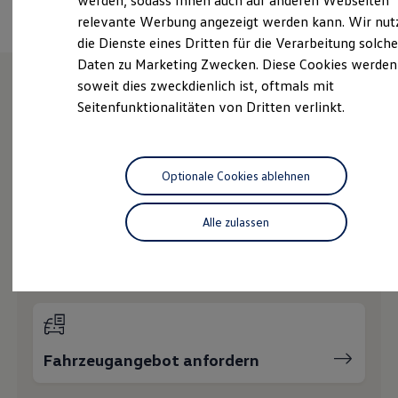
werden, sodass Ihnen auch auf anderen Webseiten
Hybridautos
relevante Werbung angezeigt werden kann. Wir nut
Marke und Erlebnis
die Dienste eines Dritten für die Verarbeitung solche
Volkswagen R und R Experience
R-Modelle
Daten zu Marketing Zwecken. Diese Cookies werden
R Experience
soweit dies zweckdienlich ist, oftmals mit
Driving Experience
Seitenfunktionalitäten von Dritten verlinkt.
Volkswagen entdecken
Wie können wir
Werkbesichtigung
Factory visit
Ihnen weiterhelfen?
Lifestyle Shop
T-Roc Kollektion
Optionale Cookies ablehnen
Golf Kollektion
ID. Kollektion
Volkswagen Kollektion
Alle zulassen
R-Kollektion
GTI Kollektion
Probefahrt vereinbaren
Fußball Drop
we drive football
#wedriveproud
Besitzer und Service
myVolkswagen
Software Updates
Fahrzeugangebot anfordern
Service und Ersatzteile
Inspektion und HU/AU
Reparaturen und Checks