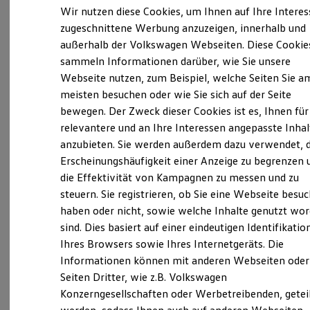
Verantwortlich für die Inhalte auf dieser Seite ist die Tiemeyer
Elektrofahrzeugkonzepte
Wir nutzen diese Cookies, um Ihnen auf Ihre Intere
automobile GmbH & Co. KG
(
Impressum & Rechtliches
)
ID. EVERY1
zugeschnittene Werbung anzuzeigen, innerhalb und
Reichweite
außerhalb der Volkswagen Webseiten. Diese Cookie
Reichweite der ID. Modelle
Reichweite im Winter
sammeln Informationen darüber, wie Sie unsere
Unsere 
Rekuperation
Webseite nutzen, zum Beispiel, welche Seiten Sie a
Laden
meisten besuchen oder wie Sie sich auf der Seite
Laden unterwegs
Laden Zuhause
bewegen. Der Zweck dieser Cookies ist es, Ihnen für
Bahnhofstraße 55, 58840 Plettenberg
Ladestationen finden
relevantere und an Ihre Interessen angepasste Inhal
Ladezeitensimulator
anzubieten. Sie werden außerdem dazu verwendet, d
Batterie
Montag
-
Freitag
07:30
-
18:00
Uhr
Sicherheit
Erscheinungshäufigkeit einer Anzeige zu begrenzen 
Samstag
09:00
-
13:00
Uhr
Garantie und Lebensdauer
die Effektivität von Kampagnen zu messen und zu
Nachhaltigkeit
Sonntag
Geschlossen
steuern. Sie registrieren, ob Sie eine Webseite besuc
Technologie
Kosten und Kauf
haben oder nicht, sowie welche Inhalte genutzt wo
Verbrauchskosten
mail@schauerte.com
sind. Dies basiert auf einer eindeutigen Identifikatio
Kaufoptionen
Ihres Browsers sowie Ihres Internetgeräts. Die
E-Auto-Förderung
+49 2391 92220
Software und Konnektivität
Informationen können mit anderen Webseiten oder
Die ID. Software 6
Seiten Dritter, wie z.B. Volkswagen
ID. Software Versionen und Updates
Konzerngesellschaften oder Werbetreibenden, getei
Digitale Extras
Ansprechpartner
Schnittstellen zu Ihrem ID.