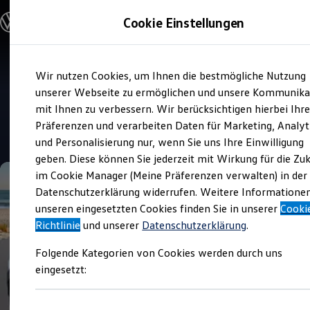
Modelle und Konfigurator
Cookie Einstellungen
Konfigurator
Modelle vergleichen
Konfiguration laden
Zum
Zum
Autosuche
Wir nutzen Cookies, um Ihnen die bestmögliche Nutzung
Hauptinhalt
Footer
Elektroautos
Verkauf und Service
springen
springen
unserer Webseite zu ermöglichen und unsere Kommunika
ENERGY Sondermodelle
Tiemeyer Plettenberg
Nutzfahrzeuge
mit Ihnen zu verbessern. Wir berücksichtigen hierbei Ihr
SUV und CUV
Präferenzen und verarbeiten Daten für Marketing, Analyt
Familienautos
4.6
|
97 Bewertungen
und Personalisierung nur, wenn Sie uns Ihre Einwilligung
Kombis
Kompaktwagen
geben. Diese können Sie jederzeit mit Wirkung für die Zu
Sportwagen
im Cookie Manager (Meine Präferenzen verwalten) in der
Schnell verfügbare Fahrzeuge
Angebote und Produkte
Datenschutzerklärung widerrufen. Weitere Informatione
Aktuelle Angebote
unseren eingesetzten Cookies finden Sie in unserer
Cooki
E-Auto-Förderung
Richtlinie
und unserer
Datenschutzerklärung
.
Volkswagen Marktplatz
Die ENERGY Sondermodelle
Folgende Kategorien von Cookies werden durch uns
Junge Gebrauchtwagen und Gebrauchtwagen
Volkswagen Zertifizierte Gebrauchtwagen
eingesetzt:
Elektromobilität bei Gebrauchtwagen
Zubehör- und Serviceangebote
Saisonangebote