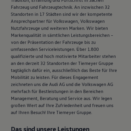
Magazin
Fahrzeug und Fahrzeugtechnik. An inzwischen 32
Lifestyle
Standorten in 17 Städten sind wir der kompetente
Transport
Familie
Ansprechpartner für Volkswagen, Volkswagen
Elektromobilität
Nutzfahrzeuge und weiteren Marken. Wir bieten
Volkswagen R
Markenqualität in sämtlichen Leistungsbereichen –
Pannen- und Unfallhilfe
Volkswagen Kundenbetreuung
von der Präsentation der Fahrzeuge bis zu
umfassenden Serviceleistungen. Über 1.800
qualifizierte und hoch motivierte Mitarbeiter stehen
an den derzeit 32 Standorten der Tiemeyer Gruppe
tagtäglich dafür ein, ausschließlich das Beste für Ihre
Mobilität zu leisten. Für dieses Engagement
zeichneten uns die Audi AG und die Volkswagen AG
mehrfach für Bestleistungen in den Bereichen
Management, Beratung und Service aus. Wir legen
großen Wert auf Ihre Zufriedenheit und freuen uns
auf Ihren Besuch! Ihre Tiemeyer Gruppe.
Das sind unsere Leistungen