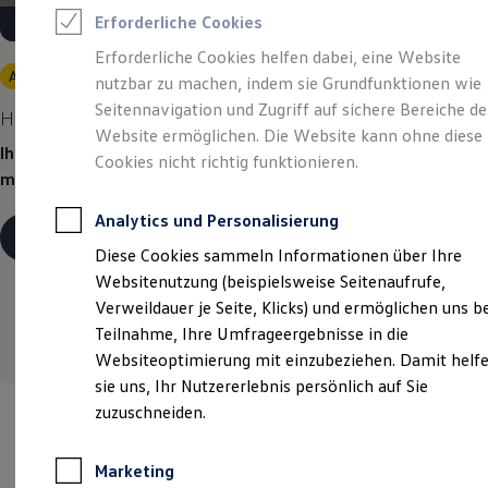
Reifenpakete
Erforderliche Cookies
Leasing
Leasing-Angebote
Erforderliche Cookies helfen dabei, eine Website
Gebrauchtwagen Leasing
Angebot gültig bis 30.09.2026
nutzbar zu machen, indem sie Grundfunktionen wie
Junge Gebrauchtwagen-Leasing
Elektroauto Leasing
Seitennavigation und Zugriff auf sichere Bereiche de
Heiß begehrt.
Kühl kalkuliert.
Kleinwagen-Leasing
Website ermöglichen. Die Website kann ohne diese
Leasing ohne Anzahlung
Ihr Traumauto? Heiß begehrt. Ihre Leasingrate? Eiskalt
Cookies nicht richtig funktionieren.
Finanzierung
machbar.
Autokredit mit Schlussrate
Versicherungen und Garantien
Analytics und Personalisierung
Kfz-Versicherung
Details ansehen
Restschuldversicherungen
Diese Cookies sammeln Informationen über Ihre
Garantien
Websitenutzung (beispielsweise Seitenaufrufe,
Wartungsverträge
Geschäftskunden
Verweildauer je Seite, Klicks) und ermöglichen uns b
Professional Class bei Volkswagen
Teilnahme, Ihre Umfrageergebnisse in die
Großkunden
Websiteoptimierung mit einzubeziehen. Damit helf
Behörden
Direktkunden
sie uns, Ihr Nutzererlebnis persönlich auf Sie
Sonderfahrzeuge
zuzuschneiden.
Anpfiff zum Gewinn
Elektromobilität
Elektroautos
Marketing
ID. Tutorials