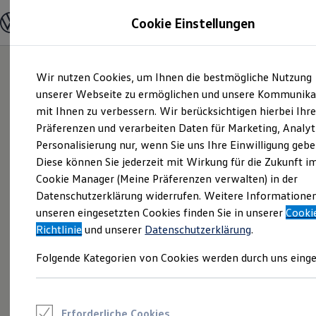
Modelle und Konfigurator
Cookie Einstellungen
Konfigurator
Modelle vergleichen
Konfiguration laden
Zum
Zum
Autosuche
Wir nutzen Cookies, um Ihnen die bestmögliche Nutzung
Hauptinhalt
Footer
Elektroautos
springen
springen
unserer Webseite zu ermöglichen und unsere Kommunika
ENERGY Sondermodelle
Nutzfahrzeuge
mit Ihnen zu verbessern. Wir berücksichtigen hierbei Ihr
SUV und CUV
Präferenzen und verarbeiten Daten für Marketing, Analyt
Familienautos
Personalisierung nur, wenn Sie uns Ihre Einwilligung gebe
Kombis
Kompaktwagen
Diese können Sie jederzeit mit Wirkung für die Zukunft i
Sportwagen
Cookie Manager (Meine Präferenzen verwalten) in der
Schnell verfügbare Fahrzeuge
Angebote und Produkte
Datenschutzerklärung widerrufen. Weitere Informatione
Aktuelle Angebote
unseren eingesetzten Cookies finden Sie in unserer
Cooki
E-Auto-Förderung
Richtlinie
und unserer
Datenschutzerklärung
.
Volkswagen Marktplatz
Die ENERGY Sondermodelle
Folgende Kategorien von Cookies werden durch uns einge
Junge Gebrauchtwagen und Gebrauchtwagen
Volkswagen Zertifizierte Gebrauchtwagen
Elektromobilität bei Gebrauchtwagen
Zubehör- und Serviceangebote
Saisonangebote
Erforderliche Cookies