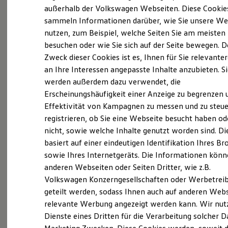
Elektrofahrzeugkonzepte
außerhalb der Volkswagen Webseiten. Diese Cookie
ID. EVERY1
sammeln Informationen darüber, wie Sie unsere We
Reichweite
nutzen, zum Beispiel, welche Seiten Sie am meisten
Reichweite der ID. Modelle
(
Impressum & Rechtliches
)
Reichweite im Winter
besuchen oder wie Sie sich auf der Seite bewegen. D
Rekuperation
Zweck dieser Cookies ist es, Ihnen für Sie relevante
Laden
an Ihre Interessen angepasste Inhalte anzubieten. S
Laden unterwegs
Laden Zuhause
werden außerdem dazu verwendet, die
Ladestationen finden
Erscheinungshäufigkeit einer Anzeige zu begrenzen 
Ladezeitensimulator
Ganz selbstverständlich.
Das
Effektivität von Kampagnen zu messen und zu steue
Batterie
Sicherheit
Gebrauchtwagen
-
registrieren, ob Sie eine Webseite besucht haben od
Garantie und Lebensdauer
nicht, sowie welche Inhalte genutzt worden sind. Di
Leistungsversprechen.
Nachhaltigkeit
basiert auf einer eindeutigen Identifikation Ihres B
Technologie
Kosten und Kauf
sowie Ihres Internetgeräts. Die Informationen kön
Verbrauchskosten
Rundum sicher: der 360°
Gebrauchtwagen
-
anderen Webseiten oder Seiten Dritter, wie z.B.
Kaufoptionen
Check
Volkswagen Konzerngesellschaften oder Werbetrei
E-Auto-Förderung
Software und Konnektivität
geteilt werden, sodass Ihnen auch auf anderen Web
Die ID. Software 6
Bevor ein
Volkswagen
Zertifizierter
relevante Werbung angezeigt werden kann. Wir nut
ID. Software Versionen und Updates
Gebrauchtwagen
an unsere Kunden
Dienste eines Dritten für die Verarbeitung solcher D
Digitale Extras
Schnittstellen zu Ihrem ID.
übergeben wird, prüfen wir den Zustand