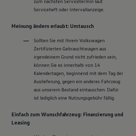
zum nächsten Servicetermin laut
Magazin
Serviceheft oder Intervallanzeige.
Lifestyle
Transport
Familie
Meinung ändern erlaubt: Umtausch
Elektromobilität
Volkswagen R
Pannen- und Unfallhilfe
Sollten Sie mit Ihrem
Volkswagen
Volkswagen Kundenbetreuung
Zertifizierten
Gebrauchtwagen
aus
irgendeinem Grund nicht zufrieden sein,
können Sie es innerhalb von 14
Kalendertagen, beginnend mit dem Tag der
Auslieferung, gegen ein anderes Fahrzeug
aus unserem Bestand eintauschen. Dafür
ist lediglich eine Nutzungsgebühr fällig.
Einfach zum Wunschfahrzeug: Finanzierung und
Leasing