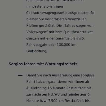
Motorenöl und Flüssigkeiten
mindestens 1-jährigen
Räder und Reifen
Pannen- und Unfallhilfe
Gebrauchtwagengarantie ausgestattet. So
Economy Service
bleiben Sie vor größeren finanziellen
Volkswagen Teile
Zubehör
Risiken geschützt. Die „Jahreswagen von
Modellspezifisches Zubehör
Volkswagen
“ mit dem Qualitätszertifikat
Schutz und Pflege
Transport
glänzen mit einer Garantie bis ins 5.
Entertainment und Elektronik
Fahrzeugjahr oder 100.000 km
Individualisieren
Wallbox und Ladekabel
Laufleistung.
Digitale Extras
Dienste für Ihr Modell finden
Volkswagen Apps, Login und Shop
Sorglos fahren mit: Wartungsfreiheit
Handy und Fahrzeug verbinden
Updates für Software, Karten und Radio
Damit Sie nach Auslieferung eine sorglose
Über Ihr Auto
Vorgängermodelle
Fahrt haben, garantieren wir Ihnen ab
Kundeninformationen
Auslieferung 18 Monate Restlaufzeit bis
Volkswagen Kundenbetreuung
Warn- und Kontrollleuchten
zur nächsten
HU/AU
und mindestens 6
Assistenzsysteme
Monate bzw. 7.500 km Restlaufzeit bis
Digitale Betriebsanleitung
Live Beratung