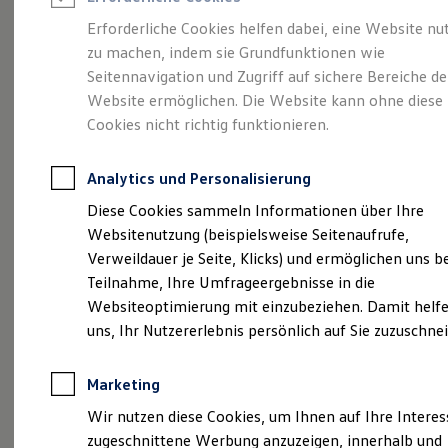
Reifenpakete
Leasing
Erforderliche Cookies helfen dabei, eine Website nu
Leasing-Angebote
zu machen, indem sie Grundfunktionen wie
Gepflegt, geprüft und
Gebrauchtwagen Leasing
Seitennavigation und Zugriff auf sichere Bereiche de
Junge Gebrauchtwagen-Leasing
Elektroauto Leasing
Website ermöglichen. Die Website kann ohne diese
für gut befunden.
Kleinwagen-Leasing
Cookies nicht richtig funktionieren.
Leasing ohne Anzahlung
Volkswagen
Finanzierung
Autokredit mit Schlussrate
Analytics und Personalisierung
Versicherungen und Garantien
Zertifizierte
Kfz-Versicherung
Diese Cookies sammeln Informationen über Ihre
Restschuldversicherungen
Websitenutzung (beispielsweise Seitenaufrufe,
Garantien
Gebrauchtwagen.
Verweildauer je Seite, Klicks) und ermöglichen uns b
Wartungsverträge
Geschäftskunden
Teilnahme, Ihre Umfrageergebnisse in die
Professional Class bei Volkswagen
Websiteoptimierung mit einzubeziehen. Damit helfe
Großkunden
uns, Ihr Nutzererlebnis persönlich auf Sie zuzuschne
Behörden
Direktkunden
Sonderfahrzeuge
Marketing
Anpfiff zum Gewinn
Elektromobilität
Wir nutzen diese Cookies, um Ihnen auf Ihre Intere
Elektroautos
zugeschnittene Werbung anzuzeigen, innerhalb und
ID. Tutorials