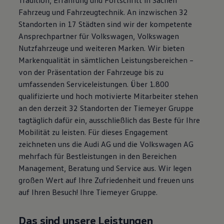
Magazin
Fahrzeug und Fahrzeugtechnik. An inzwischen 32
Lifestyle
Standorten in 17 Städten sind wir der kompetente
Transport
Familie
Ansprechpartner für Volkswagen, Volkswagen
Elektromobilität
Nutzfahrzeuge und weiteren Marken. Wir bieten
Volkswagen R
Markenqualität in sämtlichen Leistungsbereichen –
Pannen- und Unfallhilfe
Volkswagen Kundenbetreuung
von der Präsentation der Fahrzeuge bis zu
umfassenden Serviceleistungen. Über 1.800
qualifizierte und hoch motivierte Mitarbeiter stehen
an den derzeit 32 Standorten der Tiemeyer Gruppe
tagtäglich dafür ein, ausschließlich das Beste für Ihre
Mobilität zu leisten. Für dieses Engagement
zeichneten uns die Audi AG und die Volkswagen AG
mehrfach für Bestleistungen in den Bereichen
Management, Beratung und Service aus. Wir legen
großen Wert auf Ihre Zufriedenheit und freuen uns
auf Ihren Besuch! Ihre Tiemeyer Gruppe.
Das sind unsere Leistungen