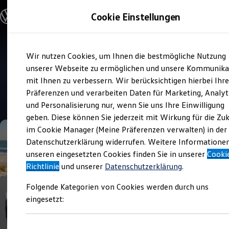
Modelle und Konfigurator
Cookie Einstellungen
Konfigurator
Modelle vergleichen
Konfiguration laden
Zum
Zum
Autosuche
Wir nutzen Cookies, um Ihnen die bestmögliche Nutzung
Hauptinhalt
Footer
Elektroautos
Verkauf und Service
springen
springen
unserer Webseite zu ermöglichen und unsere Kommunika
ENERGY Sondermodelle
Tiemeyer Remscheid
Nutzfahrzeuge
mit Ihnen zu verbessern. Wir berücksichtigen hierbei Ihr
SUV und CUV
Präferenzen und verarbeiten Daten für Marketing, Analyt
Familienautos
4.5
|
305 Bewertungen
und Personalisierung nur, wenn Sie uns Ihre Einwilligung
Kombis
Kompaktwagen
geben. Diese können Sie jederzeit mit Wirkung für die Zu
Sportwagen
im Cookie Manager (Meine Präferenzen verwalten) in der
Schnell verfügbare Fahrzeuge
Angebote und Produkte
Datenschutzerklärung widerrufen. Weitere Informatione
Aktuelle Angebote
unseren eingesetzten Cookies finden Sie in unserer
Cooki
E-Auto-Förderung
Richtlinie
und unserer
Datenschutzerklärung
.
Volkswagen Marktplatz
Die ENERGY Sondermodelle
Folgende Kategorien von Cookies werden durch uns
Junge Gebrauchtwagen und Gebrauchtwagen
Volkswagen Zertifizierte Gebrauchtwagen
eingesetzt:
Elektromobilität bei Gebrauchtwagen
Zubehör- und Serviceangebote
Saisonangebote