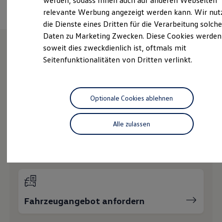
werden, sodass Ihnen auch auf anderen Webseiten
Hybridautos
relevante Werbung angezeigt werden kann. Wir nut
Marke und Erlebnis
die Dienste eines Dritten für die Verarbeitung solche
Volkswagen R und R Experience
R-Modelle
Daten zu Marketing Zwecken. Diese Cookies werden
R Experience
soweit dies zweckdienlich ist, oftmals mit
Driving Experience
Seitenfunktionalitäten von Dritten verlinkt.
Volkswagen entdecken
Wie können wir
Werkbesichtigung
Factory visit
Ihnen weiterhelfen?
Lifestyle Shop
T-Roc Kollektion
Optionale Cookies ablehnen
Golf Kollektion
ID. Kollektion
Volkswagen Kollektion
Alle zulassen
R-Kollektion
GTI Kollektion
Probefahrt vereinbaren
Fußball Drop
we drive football
#wedriveproud
Besitzer und Service
myVolkswagen
Software Updates
Fahrzeugangebot anfordern
Service und Ersatzteile
Inspektion und HU/AU
Reparaturen und Checks