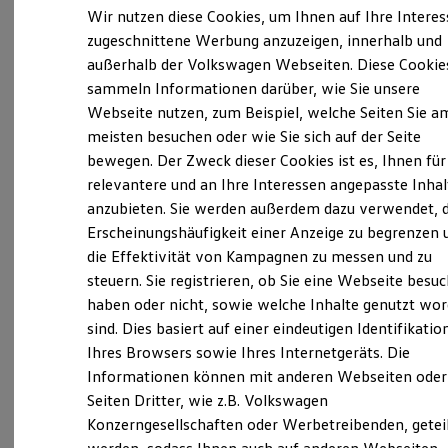
Verantwortlich für die Inhalte auf dieser Seite ist die Tiemeyer
Elektrofahrzeugkonzepte
Wir nutzen diese Cookies, um Ihnen auf Ihre Intere
automobile GmbH & Co. KG
(
Impressum & Rechtliches
)
ID. EVERY1
zugeschnittene Werbung anzuzeigen, innerhalb und
Reichweite
außerhalb der Volkswagen Webseiten. Diese Cookie
Reichweite der ID. Modelle
Reichweite im Winter
sammeln Informationen darüber, wie Sie unsere
Unsere 
Rekuperation
Webseite nutzen, zum Beispiel, welche Seiten Sie a
Laden
meisten besuchen oder wie Sie sich auf der Seite
Laden unterwegs
Laden Zuhause
bewegen. Der Zweck dieser Cookies ist es, Ihnen für
Trecknase 6 - 8, 42897 Remscheid
Ladestationen finden
relevantere und an Ihre Interessen angepasste Inhal
Ladezeitensimulator
anzubieten. Sie werden außerdem dazu verwendet, d
Batterie
Montag
-
Freitag
07:00
-
18:30
Uhr
Sicherheit
Erscheinungshäufigkeit einer Anzeige zu begrenzen 
Samstag
08:00
-
14:00
Uhr
Garantie und Lebensdauer
die Effektivität von Kampagnen zu messen und zu
Nachhaltigkeit
Sonntag
Geschlossen
steuern. Sie registrieren, ob Sie eine Webseite besuc
Technologie
Kosten und Kauf
haben oder nicht, sowie welche Inhalte genutzt wo
Verbrauchskosten
info.bochum@tiemeyer.de
sind. Dies basiert auf einer eindeutigen Identifikatio
Kaufoptionen
Ihres Browsers sowie Ihres Internetgeräts. Die
E-Auto-Förderung
+49 2191 96400
Software und Konnektivität
Informationen können mit anderen Webseiten oder
Die ID. Software 6
Seiten Dritter, wie z.B. Volkswagen
ID. Software Versionen und Updates
Konzerngesellschaften oder Werbetreibenden, getei
Digitale Extras
Ansprechpartner
Schnittstellen zu Ihrem ID.