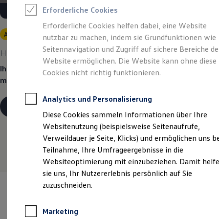
Reifenpakete
Erforderliche Cookies
Leasing
Leasing-Angebote
Erforderliche Cookies helfen dabei, eine Website
Gebrauchtwagen Leasing
Angebot gültig bis 30.09.2026
nutzbar zu machen, indem sie Grundfunktionen wie
Junge Gebrauchtwagen-Leasing
Elektroauto Leasing
Seitennavigation und Zugriff auf sichere Bereiche de
Heiß begehrt.
Kühl kalkuliert.
Kleinwagen-Leasing
Website ermöglichen. Die Website kann ohne diese
Leasing ohne Anzahlung
Ihr Traumauto? Heiß begehrt. Ihre Leasingrate? Eiskalt
Cookies nicht richtig funktionieren.
Finanzierung
machbar.
Autokredit mit Schlussrate
Versicherungen und Garantien
Analytics und Personalisierung
Kfz-Versicherung
Details ansehen
Restschuldversicherungen
Diese Cookies sammeln Informationen über Ihre
Garantien
Websitenutzung (beispielsweise Seitenaufrufe,
Wartungsverträge
Geschäftskunden
Verweildauer je Seite, Klicks) und ermöglichen uns b
Professional Class bei Volkswagen
Teilnahme, Ihre Umfrageergebnisse in die
Großkunden
Websiteoptimierung mit einzubeziehen. Damit helf
Behörden
Direktkunden
sie uns, Ihr Nutzererlebnis persönlich auf Sie
Sonderfahrzeuge
zuzuschneiden.
Anpfiff zum Gewinn
Elektromobilität
Elektroautos
Marketing
ID. Tutorials