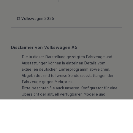
© Volkswagen 2026
Disclaimer von Volkswagen AG
Die in dieser Darstellung gezeigten Fahrzeuge und
Ausstattungen können in einzelnen Details vom
aktuellen deutschen Lieferprogramm abweichen.
Abgebildet sind teilweise Sonderausstattungen der
Fahrzeuge gegen Mehrpreis.
Bitte beachten Sie auch unseren Konfigurator für eine
Übersicht der aktuell verfügbaren Modelle und
Ausstattungen.
Die angegebenen Verbrauchs- und Emissionswerte
beziehen sich nicht auf ein einzelnes Fahrzeug und sind
nicht Bestandteil des Angebots, sondern dienen allein
Vergleichszwecken zwischen den verschiedenen