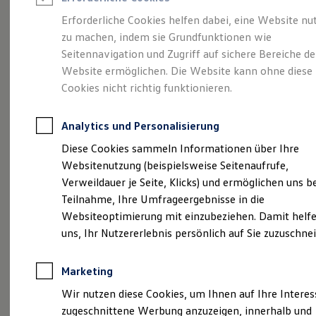
Reifenpakete
Leasing
Erforderliche Cookies helfen dabei, eine Website nu
Leasing-Angebote
zu machen, indem sie Grundfunktionen wie
Stilvollelektrisch.
Der
Gebrauchtwagen Leasing
Seitennavigation und Zugriff auf sichere Bereiche de
Junge Gebrauchtwagen-Leasing
Elektroauto Leasing
Website ermöglichen. Die Website kann ohne diese
ID.5
Kleinwagen-Leasing
Cookies nicht richtig funktionieren.
Leasing ohne Anzahlung
Finanzierung
Autokredit mit Schlussrate
Analytics und Personalisierung
Versicherungen und Garantien
Kfz-Versicherung
Diese Cookies sammeln Informationen über Ihre
Restschuldversicherungen
Websitenutzung (beispielsweise Seitenaufrufe,
Garantien
Verweildauer je Seite, Klicks) und ermöglichen uns b
Wartungsverträge
Geschäftskunden
Teilnahme, Ihre Umfrageergebnisse in die
Professional Class bei Volkswagen
Websiteoptimierung mit einzubeziehen. Damit helfe
Großkunden
uns, Ihr Nutzererlebnis persönlich auf Sie zuzuschne
Behörden
(
Impressum & Rechtliches
)
Direktkunden
Sonderfahrzeuge
Marketing
Anpfiff zum Gewinn
Elektromobilität
Wir nutzen diese Cookies, um Ihnen auf Ihre Intere
Elektroautos
zugeschnittene Werbung anzuzeigen, innerhalb und
ID. Tutorials