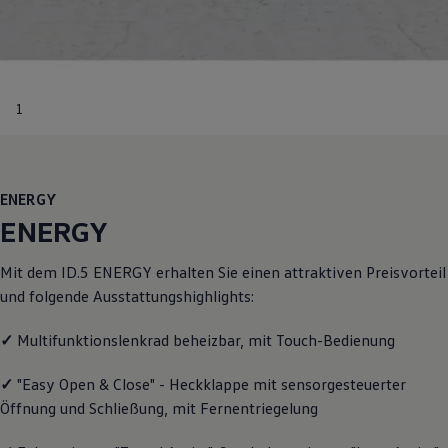
R-Kollektion
GTI Kollektion
Fußball Drop
we drive football
#wedriveproud
Besitzer und Service
1
myVolkswagen
Software Updates
Service und Ersatzteile
Inspektion und HU/AU
Reparaturen und Checks
ENERGY
Motorenöl und Flüssigkeiten
ENERGY
Räder und Reifen
Pannen- und Unfallhilfe
Economy Service
Mit dem ID.5
ENERGY
erhalten Sie einen attraktiven Preisvorteil
Volkswagen Teile
und folgende Ausstattungshighlights:
Zubehör
Modellspezifisches Zubehör
Schutz und Pflege
✓
Multifunktionslenkrad beheizbar, mit Touch-Bedienung
Transport
Entertainment und Elektronik
✓
"Easy Open & Close" - Heckklappe mit sensorgesteuerter
Individualisieren
Öffnung und Schließung, mit Fernentriegelung
Wallbox und Ladekabel
Digitale Extras
Dienste für Ihr Modell finden