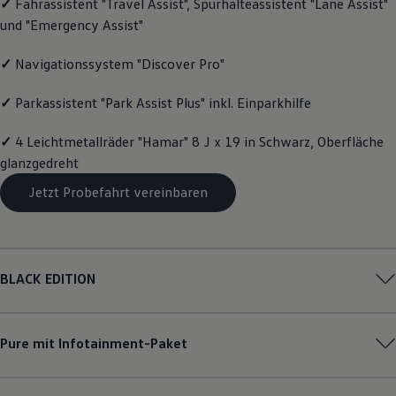
✓
Fahrassistent "Travel Assist", Spurhalteassistent "Lane Assist"
Volkswagen Apps, Login und Shop
und "Emergency Assist"
Handy und Fahrzeug verbinden
Updates für Software, Karten und Radio
Über Ihr Auto
✓
Navigationssystem "Discover Pro"
Vorgängermodelle
Kundeninformationen
✓
Parkassistent "Park Assist Plus" inkl. Einparkhilfe
Volkswagen Kundenbetreuung
Warn- und Kontrollleuchten
✓
4 Leichtmetallräder "Hamar" 8 J x 19 in Schwarz, Oberfläche
Assistenzsysteme
Digitale Betriebsanleitung
glanzgedreht
Live Beratung
Magazin
Jetzt Probefahrt vereinbaren
Lifestyle
Transport
Familie
Elektromobilität
Volkswagen R
BLACK EDITION
Pannen- und Unfallhilfe
Volkswagen Kundenbetreuung
Pure mit Infotainment-Paket