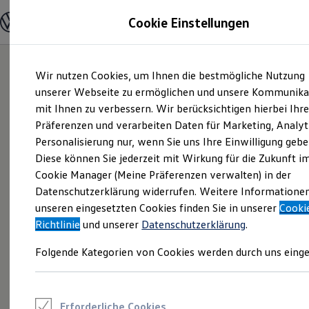
Modelle und Konfigurator
Cookie Einstellungen
Konfigurator
Modelle vergleichen
Konfiguration laden
Zum
Zum
Autosuche
Wir nutzen Cookies, um Ihnen die bestmögliche Nutzung
Hauptinhalt
Footer
Elektroautos
springen
springen
unserer Webseite zu ermöglichen und unsere Kommunika
ENERGY Sondermodelle
Nutzfahrzeuge
mit Ihnen zu verbessern. Wir berücksichtigen hierbei Ihr
SUV und CUV
Präferenzen und verarbeiten Daten für Marketing, Analyt
Familienautos
Personalisierung nur, wenn Sie uns Ihre Einwilligung gebe
Kombis
Kompaktwagen
Diese können Sie jederzeit mit Wirkung für die Zukunft i
Sportwagen
Cookie Manager (Meine Präferenzen verwalten) in der
Schnell verfügbare Fahrzeuge
Angebote und Produkte
Datenschutzerklärung widerrufen. Weitere Informatione
Aktuelle Angebote
unseren eingesetzten Cookies finden Sie in unserer
Cooki
E-Auto-Förderung
Richtlinie
und unserer
Datenschutzerklärung
.
Volkswagen Marktplatz
Die ENERGY Sondermodelle
Folgende Kategorien von Cookies werden durch uns einge
Junge Gebrauchtwagen und Gebrauchtwagen
Volkswagen Zertifizierte Gebrauchtwagen
Elektromobilität bei Gebrauchtwagen
Zubehör- und Serviceangebote
Saisonangebote
Erforderliche Cookies