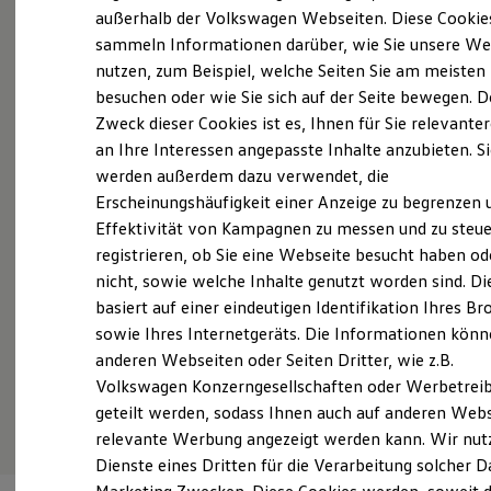
Der neue ID. Polo
außerhalb der Volkswagen Webseiten. Diese Cookie
Probefahrt vereinbaren
Der neue ID.3 Neo
sammeln Informationen darüber, wie Sie unsere We
Der ID.4
nutzen, zum Beispiel, welche Seiten Sie am meisten
Der ID.4 GTX
Der ID.5 GTX
besuchen oder wie Sie sich auf der Seite bewegen. D
Der ID.7
Zweck dieser Cookies ist es, Ihnen für Sie relevante
Der ID.7 GTX
Fahrzeugangebot anfordern
an Ihre Interessen angepasste Inhalte anzubieten. S
Der ID.7 Tourer
Der ID.7 GTX Tourer
werden außerdem dazu verwendet, die
Der ID. Buzz
Erscheinungshäufigkeit einer Anzeige zu begrenzen 
Der neue ID. Cross
Effektivität von Kampagnen zu messen und zu steue
Elektrofahrzeugkonzepte
ID. EVERY1
registrieren, ob Sie eine Webseite besucht haben od
Servicetermin buchen
Reichweite
nicht, sowie welche Inhalte genutzt worden sind. Di
Reichweite der ID. Modelle
basiert auf einer eindeutigen Identifikation Ihres B
Reichweite im Winter
Rekuperation
sowie Ihres Internetgeräts. Die Informationen kön
Laden
anderen Webseiten oder Seiten Dritter, wie z.B.
Laden unterwegs
Serviceanfrage stellen
Volkswagen Konzerngesellschaften oder Werbetrei
Laden Zuhause
Ladestationen finden
geteilt werden, sodass Ihnen auch auf anderen Web
Ladezeitensimulator
relevante Werbung angezeigt werden kann. Wir nut
Batterie
Dienste eines Dritten für die Verarbeitung solcher D
Sicherheit
Garantie und Lebensdauer