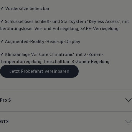
Magazin
✓
Vordersitze beheizbar
Lifestyle
Transport
Familie
✓
Schlüsselloses Schließ- und Startsystem "Keyless Access", mit
Elektromobilität
berührungsloser Ver- und Entriegelung, SAFE-Verriegelung
Volkswagen R
Pannen- und Unfallhilfe
✓
Augmented-Reality-Head-up-Display
Volkswagen Kundenbetreuung
✓
Klimaanlage "Air Care Climatronic" mit 2-Zonen-
Temperaturregelung; freischaltbar: 3-Zonen-Regelung
Jetzt Probefahrt vereinbaren
Pro S
GTX