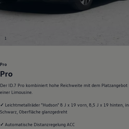
Motorenöl und Flüssigkeiten
Räder und Reifen
Pannen- und Unfallhilfe
Economy Service
Volkswagen Teile
Zubehör
Modellspezifisches Zubehör
1
Schutz und Pflege
Transport
Entertainment und Elektronik
Individualisieren
Wallbox und Ladekabel
Pro
Digitale Extras
Pro
Dienste für Ihr Modell finden
Volkswagen Apps, Login und Shop
Handy und Fahrzeug verbinden
Der ID.7 Pro kombiniert hohe Reichweite mit dem Platzangebot
Updates für Software, Karten und Radio
einer Limousine.
Über Ihr Auto
Vorgängermodelle
Kundeninformationen
✓
Leichtmetallräder "Hudson" 8 J x 19 vorn, 8,5 J x 19 hinten, in
Volkswagen Kundenbetreuung
Schwarz, Oberfläche glanzgedreht
Warn- und Kontrollleuchten
Assistenzsysteme
Digitale Betriebsanleitung
✓
Automatische Distanzregelung ACC
Live Beratung