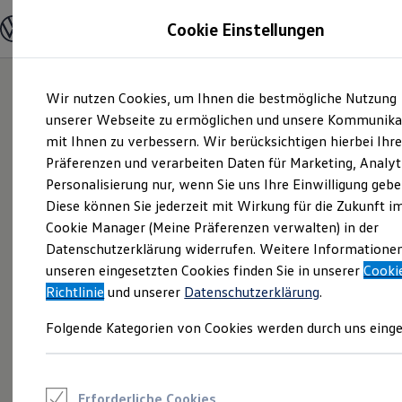
Modelle und Konfigurator
Cookie Einstellungen
Konfigurator
Modelle vergleichen
Konfiguration laden
Zum
Zum
Autosuche
Wir nutzen Cookies, um Ihnen die bestmögliche Nutzung
Hauptinhalt
Footer
Elektroautos
springen
springen
unserer Webseite zu ermöglichen und unsere Kommunika
ENERGY Sondermodelle
Nutzfahrzeuge
mit Ihnen zu verbessern. Wir berücksichtigen hierbei Ihr
SUV und CUV
Präferenzen und verarbeiten Daten für Marketing, Analyt
Familienautos
Personalisierung nur, wenn Sie uns Ihre Einwilligung gebe
Kombis
Kompaktwagen
Diese können Sie jederzeit mit Wirkung für die Zukunft i
Sportwagen
Cookie Manager (Meine Präferenzen verwalten) in der
Schnell verfügbare Fahrzeuge
Angebote und Produkte
Datenschutzerklärung widerrufen. Weitere Informatione
Aktuelle Angebote
unseren eingesetzten Cookies finden Sie in unserer
Cooki
E-Auto-Förderung
Richtlinie
und unserer
Datenschutzerklärung
.
Volkswagen Marktplatz
Die ENERGY Sondermodelle
Folgende Kategorien von Cookies werden durch uns einge
Junge Gebrauchtwagen und Gebrauchtwagen
Volkswagen Zertifizierte Gebrauchtwagen
Elektromobilität bei Gebrauchtwagen
Zubehör- und Serviceangebote
Saisonangebote
Erforderliche Cookies