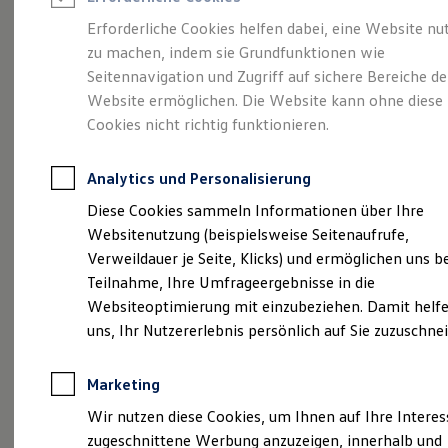
Reifenpakete
Leasing
Erforderliche Cookies helfen dabei, eine Website nu
Leasing-Angebote
zu machen, indem sie Grundfunktionen wie
Größer. Entspannter.
Gebrauchtwagen Leasing
Seitennavigation und Zugriff auf sichere Bereiche de
Junge Gebrauchtwagen-Leasing
Elektroauto Leasing
Website ermöglichen. Die Website kann ohne diese
Reichweiter.
Der ID.7.
Kleinwagen-Leasing
Cookies nicht richtig funktionieren.
Leasing ohne Anzahlung
Finanzierung
Autokredit mit Schlussrate
Analytics und Personalisierung
Versicherungen und Garantien
Kfz-Versicherung
Diese Cookies sammeln Informationen über Ihre
Restschuldversicherungen
Websitenutzung (beispielsweise Seitenaufrufe,
Garantien
Verweildauer je Seite, Klicks) und ermöglichen uns b
Wartungsverträge
Geschäftskunden
Teilnahme, Ihre Umfrageergebnisse in die
Professional Class bei Volkswagen
Websiteoptimierung mit einzubeziehen. Damit helfe
Großkunden
uns, Ihr Nutzererlebnis persönlich auf Sie zuzuschne
Behörden
Direktkunden
(
Impressum & Rechtliches
)
Sonderfahrzeuge
Marketing
Anpfiff zum Gewinn
Elektromobilität
Wir nutzen diese Cookies, um Ihnen auf Ihre Intere
Elektroautos
zugeschnittene Werbung anzuzeigen, innerhalb und
ID. Tutorials