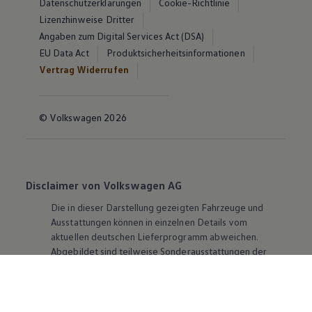
Datenschutzerklärungen
Cookie-Richtlinie
Lizenzhinweise Dritter
Angaben zum Digital Services Act (DSA)
EU Data Act
Produktsicherheitsinformationen
Vertrag Widerrufen
© Volkswagen 2026
Disclaimer von Volkswagen AG
Die in dieser Darstellung gezeigten Fahrzeuge und
Ausstattungen können in einzelnen Details vom
aktuellen deutschen Lieferprogramm abweichen.
Abgebildet sind teilweise Sonderausstattungen der
Fahrzeuge gegen Mehrpreis.
Bitte beachten Sie auch unseren Konfigurator für eine
Übersicht der aktuell verfügbaren Modelle und
Ausstattungen.