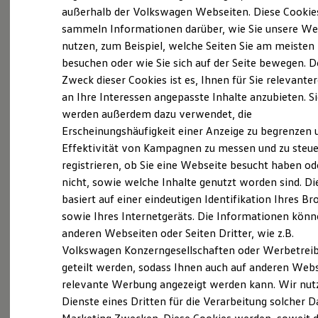
Elektrofahrzeugkonzepte
außerhalb der Volkswagen Webseiten. Diese Cookie
ID. EVERY1
sammeln Informationen darüber, wie Sie unsere We
Probefahrt vereinbaren
Reichweite
nutzen, zum Beispiel, welche Seiten Sie am meisten
Reichweite der ID. Modelle
Reichweite im Winter
besuchen oder wie Sie sich auf der Seite bewegen. D
Rekuperation
Zweck dieser Cookies ist es, Ihnen für Sie relevante
Laden
an Ihre Interessen angepasste Inhalte anzubieten. S
Laden unterwegs
Fahrzeugangebot anfordern
Laden Zuhause
werden außerdem dazu verwendet, die
Ladestationen finden
Erscheinungshäufigkeit einer Anzeige zu begrenzen 
Ladezeitensimulator
Effektivität von Kampagnen zu messen und zu steue
Batterie
Sicherheit
registrieren, ob Sie eine Webseite besucht haben od
Garantie und Lebensdauer
nicht, sowie welche Inhalte genutzt worden sind. Di
Nachhaltigkeit
Servicetermin buchen
basiert auf einer eindeutigen Identifikation Ihres B
Technologie
Kosten und Kauf
sowie Ihres Internetgeräts. Die Informationen kön
Verbrauchskosten
anderen Webseiten oder Seiten Dritter, wie z.B.
Kaufoptionen
Volkswagen Konzerngesellschaften oder Werbetrei
E-Auto-Förderung
Software und Konnektivität
Serviceanfrage stellen
geteilt werden, sodass Ihnen auch auf anderen Web
Die ID. Software 6
relevante Werbung angezeigt werden kann. Wir nut
ID. Software Versionen und Updates
Dienste eines Dritten für die Verarbeitung solcher D
Digitale Extras
Schnittstellen zu Ihrem ID.