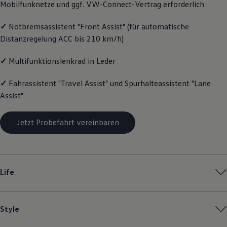
Mobilfunknetze und ggf. VW
-
Connect
-Vertrag erforderlich
Magazin
Lifestyle
✓
Notbremsassistent "Front Assist" (für automatische
Transport
Familie
Distanzregelung ACC bis 210 km/h)
Elektromobilität
Volkswagen R
✓
Multifunktionslenkrad in Leder
Pannen- und Unfallhilfe
Volkswagen Kundenbetreuung
✓
Fahrassistent "Travel Assist" und Spurhalteassistent "Lane
Assist"
Jetzt Probefahrt vereinbaren
Life
Style