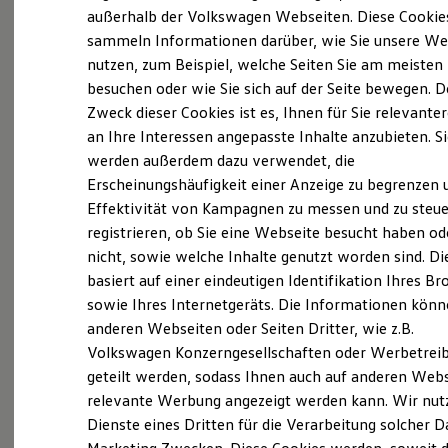
Elektrofahrzeugkonzepte
außerhalb der Volkswagen Webseiten. Diese Cookie
ID. EVERY1
sammeln Informationen darüber, wie Sie unsere We
Reichweite
nutzen, zum Beispiel, welche Seiten Sie am meisten
Reichweite der ID. Modelle
Reichweite im Winter
besuchen oder wie Sie sich auf der Seite bewegen. D
Probefahrt vereinbaren
Rekuperation
Zweck dieser Cookies ist es, Ihnen für Sie relevante
Laden
an Ihre Interessen angepasste Inhalte anzubieten. S
Laden unterwegs
Laden Zuhause
werden außerdem dazu verwendet, die
Ladestationen finden
Erscheinungshäufigkeit einer Anzeige zu begrenzen 
Ladezeitensimulator
Fahrzeugangebot anfordern
Effektivität von Kampagnen zu messen und zu steue
Batterie
Sicherheit
registrieren, ob Sie eine Webseite besucht haben od
Garantie und Lebensdauer
nicht, sowie welche Inhalte genutzt worden sind. Di
Nachhaltigkeit
basiert auf einer eindeutigen Identifikation Ihres B
Technologie
Kosten und Kauf
sowie Ihres Internetgeräts. Die Informationen kön
Servicetermin buchen
Verbrauchskosten
anderen Webseiten oder Seiten Dritter, wie z.B.
Kaufoptionen
Volkswagen Konzerngesellschaften oder Werbetrei
E-Auto-Förderung
Software und Konnektivität
geteilt werden, sodass Ihnen auch auf anderen Web
Die ID. Software 6
relevante Werbung angezeigt werden kann. Wir nut
ID. Software Versionen und Updates
Serviceanfrage stellen
Dienste eines Dritten für die Verarbeitung solcher D
Digitale Extras
Schnittstellen zu Ihrem ID.