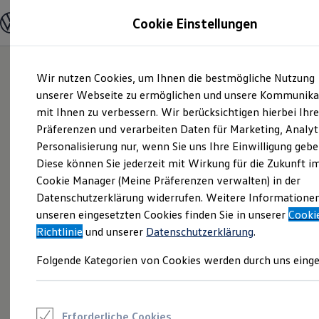
Modelle und Konfigurator
Cookie Einstellungen
Konfigurator
Modelle vergleichen
Konfiguration laden
Zum
Zum
Autosuche
Wir nutzen Cookies, um Ihnen die bestmögliche Nutzung
Hauptinhalt
Footer
Elektroautos
springen
springen
unserer Webseite zu ermöglichen und unsere Kommunika
ENERGY Sondermodelle
Nutzfahrzeuge
mit Ihnen zu verbessern. Wir berücksichtigen hierbei Ihr
SUV und CUV
Präferenzen und verarbeiten Daten für Marketing, Analyt
Familienautos
Personalisierung nur, wenn Sie uns Ihre Einwilligung gebe
Kombis
Kompaktwagen
Diese können Sie jederzeit mit Wirkung für die Zukunft i
Sportwagen
Cookie Manager (Meine Präferenzen verwalten) in der
Schnell verfügbare Fahrzeuge
Angebote und Produkte
Datenschutzerklärung widerrufen. Weitere Informatione
Aktuelle Angebote
unseren eingesetzten Cookies finden Sie in unserer
Cooki
E-Auto-Förderung
Richtlinie
und unserer
Datenschutzerklärung
.
Volkswagen Marktplatz
Die ENERGY Sondermodelle
Folgende Kategorien von Cookies werden durch uns einge
Junge Gebrauchtwagen und Gebrauchtwagen
Volkswagen Zertifizierte Gebrauchtwagen
Elektromobilität bei Gebrauchtwagen
Zubehör- und Serviceangebote
Saisonangebote
Erforderliche Cookies