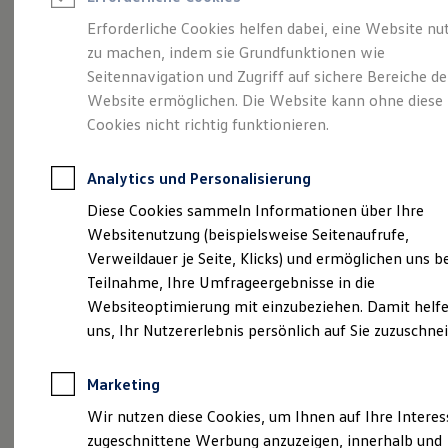
Reifenpakete
Leasing
Erforderliche Cookies helfen dabei, eine Website nu
Leasing-Angebote
zu machen, indem sie Grundfunktionen wie
Ihr Begleiter für Alltag
Gebrauchtwagen Leasing
Seitennavigation und Zugriff auf sichere Bereiche de
Junge Gebrauchtwagen-Leasing
Elektroauto Leasing
Website ermöglichen. Die Website kann ohne diese
und Freizeit.
Der T-
Kleinwagen-Leasing
Cookies nicht richtig funktionieren.
Leasing ohne Anzahlung
Cross.
Finanzierung
Autokredit mit Schlussrate
Analytics und Personalisierung
Versicherungen und Garantien
Kfz-Versicherung
Diese Cookies sammeln Informationen über Ihre
Restschuldversicherungen
Websitenutzung (beispielsweise Seitenaufrufe,
Garantien
Verweildauer je Seite, Klicks) und ermöglichen uns b
Wartungsverträge
Geschäftskunden
Teilnahme, Ihre Umfrageergebnisse in die
Professional Class bei Volkswagen
Websiteoptimierung mit einzubeziehen. Damit helfe
Großkunden
uns, Ihr Nutzererlebnis persönlich auf Sie zuzuschne
Behörden
Direktkunden
Sonderfahrzeuge
Marketing
Anpfiff zum Gewinn
Elektromobilität
(
Impressum & Rechtliches
)
Wir nutzen diese Cookies, um Ihnen auf Ihre Intere
Elektroautos
zugeschnittene Werbung anzuzeigen, innerhalb und
ID. Tutorials