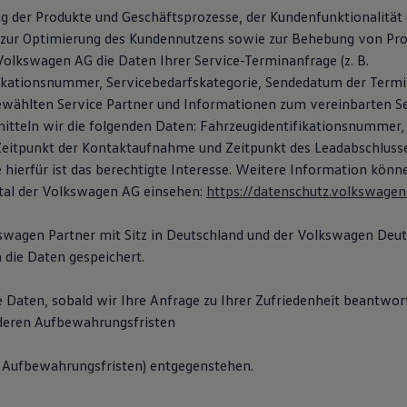
g der Produkte und Geschäftsprozesse, der Kundenfunktionalität 
zur Optimierung des Kundennutzens sowie zur Behebung von Pro
Volkswagen AG die Daten Ihrer Service-Terminanfrage (z. B.
ikationsnummer, Servicebedarfskategorie, Sendedatum der Termi
wählten Service Partner und Informationen zum vereinbarten Se
mitteln wir die folgenden Daten: Fahrzeugidentifikationsnummer,
itpunkt der Kontaktaufnahme und Zeitpunkt des Leadabschlusse
 hierfür ist das berechtigte Interesse. Weitere Information könn
tal der Volkswagen AG einsehen:
https://datenschutz.volkswagen
kswagen Partner mit Sitz in Deutschland und der Volkswagen De
 die Daten gespeichert.
e Daten, sobald wir Ihre Anfrage zu Ihrer Zufriedenheit beantwor
deren Aufbewahrungsfristen
he Aufbewahrungsfristen) entgegenstehen.