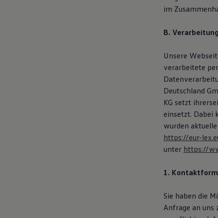
Motorenöl und Flüssigkeiten
im Zusammenhan
Räder und Reifen
Pannen- und Unfallhilfe
B. Verarbeitun
Economy Service
Volkswagen Teile
Zubehör
Unsere Webseite
Modellspezifisches Zubehör
verarbeitete pe
Schutz und Pflege
Transport
Datenverarbeit
Entertainment und Elektronik
Deutschland Gmb
Individualisieren
KG setzt ihrers
Wallbox und Ladekabel
Digitale Extras
einsetzt. Dabei
Dienste für Ihr Modell finden
wurden aktuelle
Volkswagen Apps, Login und Shop
https://eur-le
Handy und Fahrzeug verbinden
Updates für Software, Karten und Radio
unter
https://w
Über Ihr Auto
Vorgängermodelle
1. Kontaktform
Kundeninformationen
Volkswagen Kundenbetreuung
Warn- und Kontrollleuchten
Sie haben die M
Assistenzsysteme
Anfrage an uns 
Digitale Betriebsanleitung
Live Beratung