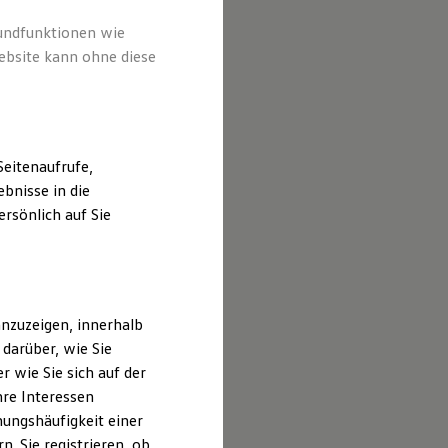
 Anbieter
 speziell
rundfunktionen wie
ebsite kann ohne diese
eitenaufrufe,
bnisse in die
rsönlich auf Sie
nzuzeigen, innerhalb
darüber, wie Sie
 wie Sie sich auf der
hre Interessen
ungshäufigkeit einer
. Sie registrieren, ob