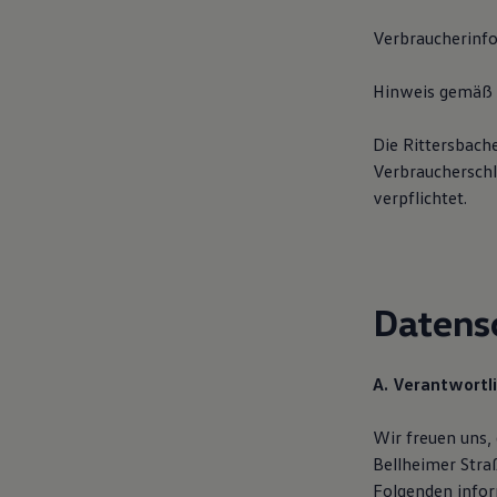
Hybridautos
Marke und Erlebnis
Verbraucherinf
Volkswagen R und R Experience
R-Modelle
Hinweis gemäß §
R Experience
Driving Experience
Volkswagen entdecken
Die Rittersbach
Werkbesichtigung
Verbraucherschl
Factory visit
Lifestyle Shop
verpflichtet.
T-Roc Kollektion
Golf Kollektion
ID. Kollektion
Volkswagen Kollektion
R-Kollektion
Datens
GTI Kollektion
Fußball Drop
we drive football
#wedriveproud
A. Verantwortl
Besitzer und Service
myVolkswagen
Software Updates
Wir freuen uns,
Service und Ersatzteile
Bellheimer Str
Inspektion und HU/AU
Folgenden infor
Reparaturen und Checks