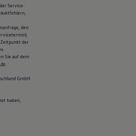
der Service-
duktfehlern,
nanfrage, den
rvicetermin).
 Zeitpunkt der
s.
en Sie auf dem
.de
.
utschland GmbH
tet haben,