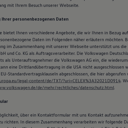
g mit Ihrem Besuch unserer Webseite.
g Ihrer personenbezogenen Daten
 bietet Ihnen verschiedene Angebote, die wir Ihnen in Bezug auf
rsonenbezogene Daten im Folgenden näher erläutern möchten. B
ung im Zusammenhang mit unserer Webseite unterstützt uns die
H und Co. KG als Auftragsverarbeiter. Die Volkswagen Deutsch
eits als Unterauftragnehmer die Volkswagen AG ein, die wiederum
 kann eine Drittlandübertragung in die USA nicht ausgeschlossen 
 EU-Standardvertragsklauseln abgeschlossen, die hier abgerufen
x.europa.eu/legal-content/de/TXT/?uri=CELEX%3A32021D0914
. W
ww.volkswagen.de/de/mehr/rechtliches/datenschutz.html
.
ular
öglichkeit, über ein Kontaktformular mit uns Kontakt aufzunehm
zu richten. In diesem Zusammenhang verarbeiten wir folgende D