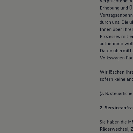
verpflichtend: 
Magazin
Erhebung und Üb
Lifestyle
Vertragsanbahnu
Transport
Familie
durch uns. Die 
Elektromobilität
Ihnen über Ihre
Volkswagen R
Prozesses mit e
Pannen- und Unfallhilfe
Volkswagen Kundenbetreuung
aufnehmen woll
Daten übermitte
Volkswagen Part
Wir löschen Ihr
sofern keine an
(z. B. steuerlic
2. Serviceanfra
Sie haben die Mö
Räderwechsel, Z