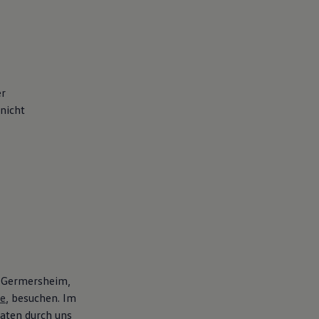
er
nicht
t Germersheim,
de
, besuchen. Im
aten durch uns