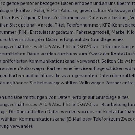
 folgende personenbezogene Daten erhoben und an uns übermitt
liegen (Freitext-Feld), E-Mail Adresse, gewünschter Volkswagen P
Ihrer Bestätigung & Ihrer Zustimmung zur Datenverarbeitung, V
l an Sie; optional: Anrede, Titel, Telefonnummer, KFZ-Kennzeich
snummer (FIN), Erstzulassungsdatum, Fahrzeugmodell, Marke, Kil
und Übermittlung der Daten erfolgt auf der Grundlage eines
ngsverhältnisses (Art. 6 Abs. 1 lit. b DSGVO) zur Unterbreitung 
übermittelten Daten werden durch uns zum Zweck der Kontaktau
n präferierten Kommunikationskanal verwendet. Sollten Sie wäh
 anderen Volkswagen Partner eine Serviceanfrage schicken woll
en Partner und nicht uns die zuvor genannten Daten übermittelt.
lärung können Sie beim ausgewählten Volkswagen Partner anfra
n und Übermittlungen von Daten, erfolgt auf Grundlage eines
gsverhältnisses (Art. 6 Abs. 1 lit. b DSGVO) zur Bearbeitung Ihr
age. Die übermittelten Daten werden von uns zur Kontaktaufna
ewählten Kommunikationskanal (E-Mail oder Telefon) zum Zweck
rung verwendet.