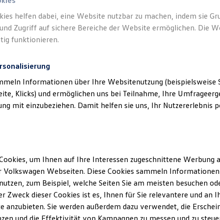
ndort Germersheim) als verantwortlichen
okies
lten und Angeboten, die auf dieser Website
kies helfen dabei, eine Website nutzbar zu machen, indem sie G
und Zugriff auf sichere Bereiche der Website ermöglichen. Die W
aufgeführt sind.
tig funktionieren.
rsonalisierung
mmeln Informationen über Ihre Websitenutzung (beispielsweise S
eite, Klicks) und ermöglichen uns bei Teilnahme, Ihre Umfrageerge
g mit einzubeziehen. Damit helfen sie uns, Ihr Nutzererlebnis pe
klärung
Cookies, um Ihnen auf Ihre Interessen zugeschnittene Werbung a
ssum
r Volkswagen Webseiten. Diese Cookies sammeln Informationen 
utzen, zum Beispiel, welche Seiten Sie am meisten besuchen oder
r Zweck dieser Cookies ist es, Ihnen für Sie relevantere und an I
cher GmbH
e anzubieten. Sie werden außerdem dazu verwendet, die Erschein
rsheim
zen und die Effektivität von Kampagnen zu messen und zu steuern