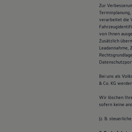
Zur Verbesserun
Terminplanung, 
verarbeitet die 
Fahrzeugidentif
von Ihnen ausge
Zusätzlich über
Leadannahme, Ze
Rechtsgrundlage
Datenschutzpor
Bei uns als Vol
& Co. KG werden
Wir löschen Ihr
sofern keine an
(z. B. steuerlic