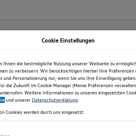
Cookie Einstellungen
m Ihnen die bestmögliche Nutzung unserer Webseite zu ermöglic
HG Rittersbacher Gm
en zu verbessern. Wir berücksichtigen hierbei Ihre Präferenzen
cs und Personalisierung nur, wenn Sie uns Ihre Einwilligung geben
tandort Germersheim
für die Zukunft im Cookie Manager (Meine Präferenzen verwalten)
iderrufen. Weitere Informationen zu unseren eingesetzten Cooki
nie
und unserer
Datenschutzerklärung
.
mpressum & Rechtlich
on Cookies werden durch uns eingesetzt:
den Sie Informationen über uns (VHG Ritt