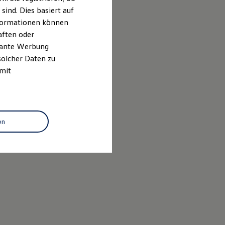
ind. Dies basiert auf
Informationen können
aften oder
evante Werbung
solcher Daten zu
 mit
en