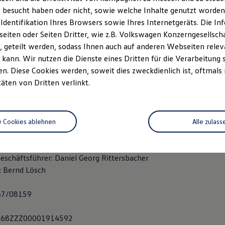
ße 9
 besucht haben oder nicht, sowie welche Inhalte genutzt worden s
heim
 Identifikation Ihres Browsers sowie Ihres Internetgeräts. Die 
iten oder Seiten Dritter, wie z.B. Volkswagen Konzerngesellsch
 geteilt werden, sodass Ihnen auch auf anderen Webseiten rel
/7015 0
kann. Wir nutzen die Dienste eines Dritten für die Verarbeitung 
5 70
. Diese Cookies werden, soweit dies zweckdienlich ist, oftmals
ttersbacher-ger@rittersbacher.de
täten von Dritten verlinkt.
chaft: Kaiserslautern, Pariser Straße 201
 Kaiserslautern
e Cookies ablehnen
Alle zulass
ent-Nr. DE 305 978 128
Geschäftsführer: Daniel Georg Rittersbacher
: Bernd Lösch
667/08159
 DE68ZZZ00001914592