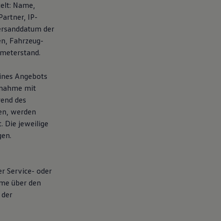
elt: Name,
artner, IP-
ersanddatum der
en, Fahrzeug-
ometerstand.
eines Angebots
fnahme mit
rend des
en, werden
 Die jeweilige
gen.
er Service- oder
hme über den
 der