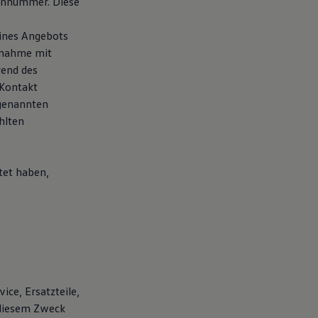
fonnummer. Diese
eines Angebots
fnahme mit
rend des
 Kontakt
 genannten
hlten
tet haben,
ice, Ersatzteile,
 diesem Zweck