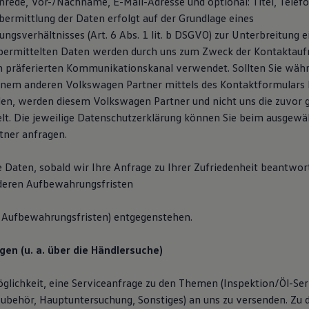
Anrede, Vor-/Nachname, E-Mail-Adresse und optional: Titel, Tele
ermittlung der Daten erfolgt auf der Grundlage eines
ngsverhältnisses (Art. 6 Abs. 1 lit. b DSGVO) zur Unterbreitung 
übermittelten Daten werden durch uns zum Zweck der Kontaktau
n präferierten Kommunikationskanal verwendet. Sollten Sie wäh
inem anderen Volkswagen Partner mittels des Kontaktformulars
en, werden diesem Volkswagen Partner und nicht uns die zuvor
lt. Die jeweilige Datenschutzerklärung können Sie beim ausgewä
ner anfragen.
e Daten, sobald wir Ihre Anfrage zu Ihrer Zufriedenheit beantwor
deren Aufbewahrungsfristen
he Aufbewahrungsfristen) entgegenstehen.
gen (u. a. über die Händlersuche)
glichkeit, eine Serviceanfrage zu den Themen (Inspektion/Öl-Serv
ubehör, Hauptuntersuchung, Sonstiges) an uns zu versenden. Zu