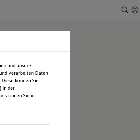
hen und unsere
bH
 und verarbeiten Daten
. Diese können Sie
 |
 in der
es finden Sie in
es
ersbacher