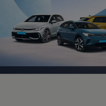
Magazin
Lifestyle
Transport
Familie
Elektromobilität
Volkswagen R
Pannen- und Unfallhilfe
Volkswagen Kundenbetreuung