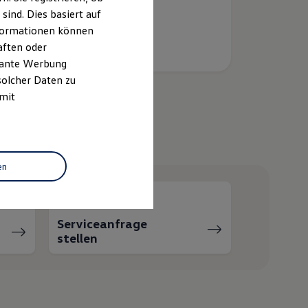
ind. Dies basiert auf
Informationen können
aften oder
evante Werbung
solcher Daten zu
 mit
helfen?
en
Serviceanfrage
stellen