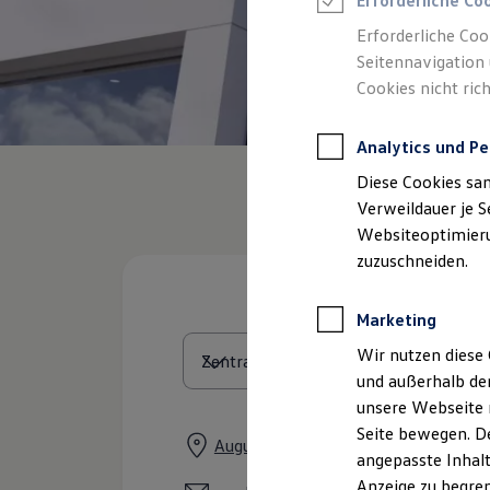
Erforderliche Co
Reifenpakete
Leasing
Erforderliche Coo
Leasing-Angebote
Seitennavigation 
Gebrauchtwagen Leasing
Cookies nicht rich
Junge Gebrauchtwagen-Leasing
Elektroauto Leasing
Kleinwagen-Leasing
Analytics und Pe
Leasing ohne Anzahlung
Finanzierung
Diese Cookies sa
Autokredit mit Schlussrate
Versicherungen und Garantien
Verweildauer je S
Kfz-Versicherung
Websiteoptimierun
Restschuldversicherungen
zuzuschneiden.
Garantien
Wartungsverträge
Geschäftskunden
Marketing
Professional Class bei Volkswagen
Großkunden
Wir nutzen diese 
Behörden
und außerhalb de
Direktkunden
Sonderfahrzeuge
unsere Webseite n
Anpfiff zum Gewinn
Seite bewegen. De
Elektromobilität
August-Bebel-Damm 48, 39126 Mag
angepasste Inhalt
Elektroautos
ID. Tutorials
Anzeige zu begren