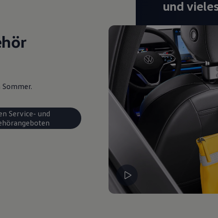
und viele
ehör
en Sommer.
en Service- und
ehörangeboten