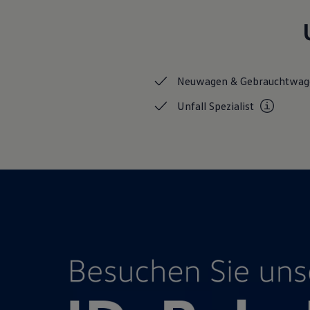
Hybridautos
Marke und Erlebnis
Volkswagen R und R Experience
R-Modelle
R Experience
Driving Experience
Neuwagen &
Gebrauchtwag
Volkswagen entdecken
Werkbesichtigung
Unfall
Spezialist
Factory visit
Lifestyle Shop
T-Roc Kollektion
Golf Kollektion
ID. Kollektion
Volkswagen Kollektion
R-Kollektion
GTI Kollektion
Fußball Drop
we drive football
#wedriveproud
Besitzer und Service
myVolkswagen
Software Updates
Service und Ersatzteile
Inspektion und HU/AU
Reparaturen und Checks