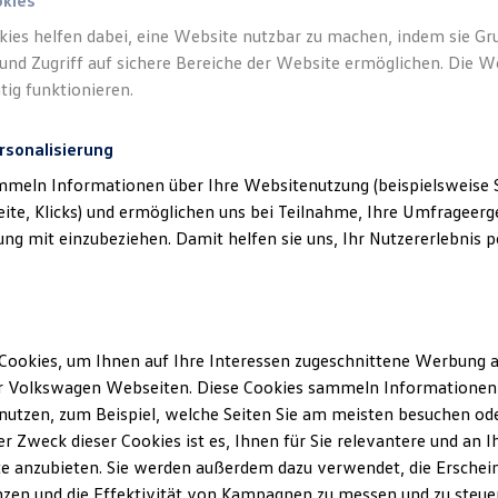
okies
kies helfen dabei, eine Website nutzbar zu machen, indem sie G
Verantwort
und Zugriff auf sichere Bereiche der Website ermöglichen. Die W
Autozent
tig funktionieren.
rsonalisierung
mmeln Informationen über Ihre Websitenutzung (beispielsweise S
eite, Klicks) und ermöglichen uns bei Teilnahme, Ihre Umfrageerge
g mit einzubeziehen. Damit helfen sie uns, Ihr Nutzererlebnis pe
Cookies, um Ihnen auf Ihre Interessen zugeschnittene Werbung a
Unsere Abteilungen
r Volkswagen Webseiten. Diese Cookies sammeln Informationen 
utzen, zum Beispiel, welche Seiten Sie am meisten besuchen oder
Montag
-
Freitag
07:00
-
18:00
Uhr
r Zweck dieser Cookies ist es, Ihnen für Sie relevantere und an I
Samstag
09:00
-
13:00
Uhr
deburg
e anzubieten. Sie werden außerdem dazu verwendet, die Erschein
Sonntag
Geschlossen
zen und die Effektivität von Kampagnen zu messen und zu steuern