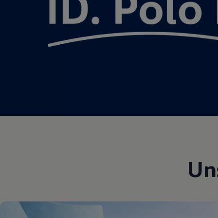
Motorenöl und Flüssigkeiten
Räder und Reifen
Pannen- und Unfallhilfe
Economy Service
Volkswagen Teile
Zubehör
Modellspezifisches Zubehör
Schutz und Pflege
Transport
Entertainment und Elektronik
Individualisieren
Wallbox und Ladekabel
Digitale Extras
Dienste für Ihr Modell finden
Volkswagen Apps, Login und Shop
Handy und Fahrzeug verbinden
Updates für Software, Karten und Radio
Über Ihr Auto
Un
Vorgängermodelle
Kundeninformationen
Volkswagen Kundenbetreuung
Warn- und Kontrollleuchten
Assistenzsysteme
Digitale Betriebsanleitung
Live Beratung