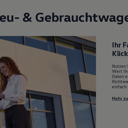
eu- &
Gebrauchtwag
Ihr 
Klic
Nutzen 
Wert Ih
Daten ei
Richtwe
einfach 
Mehr z