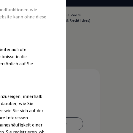
rundfunktionen wie
lich für die Inhalte auf dieser Seite ist die Voets
ebsite kann ohne diese
rum Magdeburg Nord GmbH
(
Impressum & Rechtliches
)
eitenaufrufe,
bnisse in die
rsönlich auf Sie
nzuzeigen, innerhalb
darüber, wie Sie
 wie Sie sich auf der
hre Interessen
Ansprechpartner
ungshäufigkeit einer
. Sie registrieren, ob