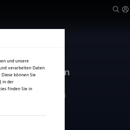
hen und unsere
und Service
 und verarbeiten Daten
ts Autozentrum
. Diese können Sie
deburg Nord
 in der
es finden Sie in
4.5
|
171 Bewertungen