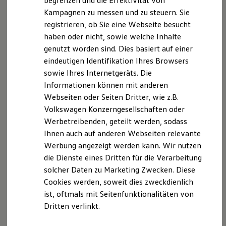
begrenzen und die Effektivität von
www.vermittlerregister.info)Register-Nr
.: D-ZRCA-
Hybridautos
Kampagnen zu messen und zu steuern. Sie
TQJYE-29
Marke und Erlebnis
registrieren, ob Sie eine Webseite besucht
Volkswagen R und R Experience
Erlaubnis nach § 34 d GewO, Aufsichtsbehörde:
R-Modelle
haben oder nicht, sowie welche Inhalte
R Experience
genutzt worden sind. Dies basiert auf einer
Handelskammer Hamburg
Driving Experience
eindeutigen Identifikation Ihres Browsers
Volkswagen entdecken
Adolphsplatz 1
Werkbesichtigung
sowie Ihres Internetgeräts. Die
20457 Hamburg
Factory visit
Informationen können mit anderen
Web:
www.hk24.de
Lifestyle Shop
Webseiten oder Seiten Dritter, wie z.B.
T-Roc Kollektion
Golf Kollektion
Berufsrechtliche Regelungen für
Volkswagen Konzerngesellschaften oder
ID. Kollektion
Versicherungsvermittler sind:
Werbetreibenden, geteilt werden, sodass
Volkswagen Kollektion
Gewerbeordnung (GewO)
Ihnen auch auf anderen Webseiten relevante
R-Kollektion
GTI Kollektion
Werbung angezeigt werden kann. Wir nutzen
Fußball Drop
Versicherungsvertragsgesetz (VVG)
die Dienste eines Dritten für die Verarbeitung
we drive football
solcher Daten zu Marketing Zwecken. Diese
#wedriveproud
Versicherungsaufsichtsgesetz (VAG)
Besitzer und Service
Cookies werden, soweit dies zweckdienlich
myVolkswagen
ist, oftmals mit Seitenfunktionalitäten von
Software Updates
Verordnung über die Versicherungsvermittlung
Dritten verlinkt.
Service und Ersatzteile
und -beratung (VersVermV)
Inspektion und HU/AU
Die berufsrechtlichen Regelungen können über
Reparaturen und Checks