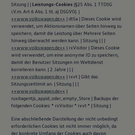
Sitzung | |
Leistungs-Cookies
(§25 Abs. 1 TTDSG
i.V.m. Art 6 Abs. 1 lit. a) DSGVO). |
++www.volkswagen.de++
| dtSa | Dieses Cookie wird
verwendet, um Aktionsnamen über Seiten hinweg zu
speichern, damit die Leistung über Mehrere Seiten
hinweg überwacht werden kann. | Sitzung | | |
++www.volkswagen.de++
| rxVisitor | Dieses Cookie
wird verwendet, um eine anonyme ID zu speichern,
damit der Benutzer Sitzungen im Weltdienst
korrelieren kann. | 2 Jahre | | |
++www.volkswagen.de++
| rxvt | Gibt das
Sitzungszeitlimit an. | Sitzung | | |
++www.volkswagen.de++
|
ruxitagentjs_appid_oder_empty_Store | Backups der
folgenden Cookies: * rxVisitor * rxvt * | Sitzung |
Eine abschließende Darstellung der nicht unbedingt
erforderlichen Cookies ist nicht immer möglich, da
der konkrete Umfang der Cookies auch davon