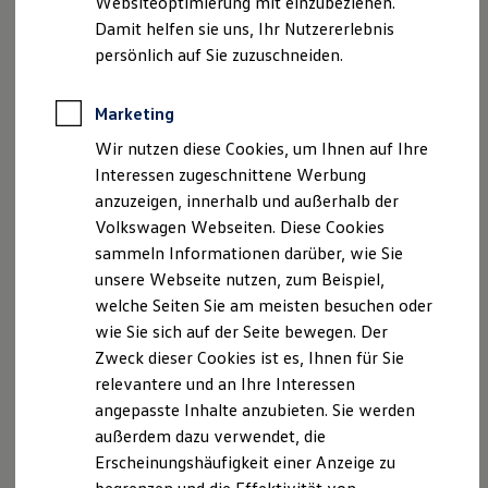
Websiteoptimierung mit einzubeziehen.
Elektrofahrzeugkonzepte
Fruchtallee 53
Damit helfen sie uns, Ihr Nutzererlebnis
ID. EVERY1
20259 Hamburg
Reichweite
persönlich auf Sie zuzuschneiden.
Reichweite der ID. Modelle
Reichweite im Winter
Telefon: 040/41 15-0
Rekuperation
Marketing
Telefax: 040/41 15-250
Laden
E-Mail:
info@volkswagen-hamburg.de
Wir nutzen diese Cookies, um Ihnen auf Ihre
Laden unterwegs
Laden Zuhause
Web:
www.volkswagen-automobile-hamburg.de
Interessen zugeschnittene Werbung
Ladestationen finden
anzuzeigen, innerhalb und außerhalb der
Ladezeitensimulator
Vertretungsberechtigte Geschäftsführer: Martin
Volkswagen Webseiten. Diese Cookies
Batterie
Werhand, Henri Strübing
Sicherheit
sammeln Informationen darüber, wie Sie
Garantie und Lebensdauer
unsere Webseite nutzen, zum Beispiel,
Nachhaltigkeit
Handelsregister Hamburg
welche Seiten Sie am meisten besuchen oder
Technologie
Registernummer: HRB 112 111
Kosten und Kauf
wie Sie sich auf der Seite bewegen. Der
Verbrauchskosten
Ust. ID-Nummer: DE 815 130 164
Zweck dieser Cookies ist es, Ihnen für Sie
Kaufoptionen
relevantere und an Ihre Interessen
E-Auto-Förderung
Versicherungsvermittler
Software und Konnektivität
angepasste Inhalte anzubieten. Sie werden
Die ID. Software 6
außerdem dazu verwendet, die
Versicherungsvertreter nach § 34d Abs.4 GewO
ID. Software Versionen und Updates
Erscheinungshäufigkeit einer Anzeige zu
Digitale Extras
Versicherungsvermittlerregister (
Schnittstellen zu Ihrem ID.