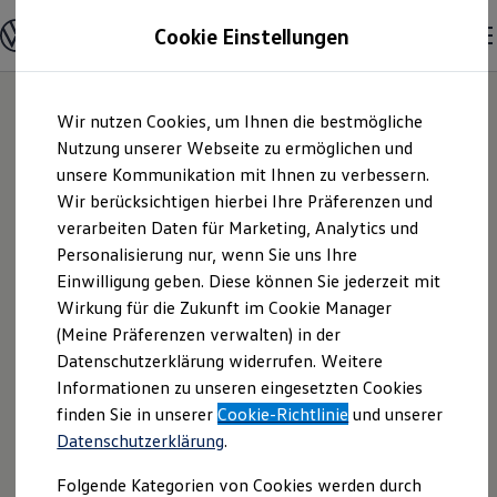
Modelle und Konfigurator
Cookie Einstellungen
Konfigurator
Modelle vergleichen
Konfiguration laden
Zum
Zum
Autosuche
Wir nutzen Cookies, um Ihnen die bestmögliche
Hauptinhalt
Footer
Elektroautos
springen
springen
Nutzung unserer Webseite zu ermöglichen und
ENERGY Sondermodelle
Nutzfahrzeuge
unsere Kommunikation mit Ihnen zu verbessern.
Volkswagen
SUV und CUV
Wir berücksichtigen hierbei Ihre Präferenzen und
Familienautos
verarbeiten Daten für Marketing, Analytics und
Kombis
Automobile
Kompaktwagen
Personalisierung nur, wenn Sie uns Ihre
Sportwagen
Einwilligung geben. Diese können Sie jederzeit mit
Hamburg GmbH |
Schnell verfügbare Fahrzeuge
Angebote und Produkte
Wirkung für die Zukunft im Cookie Manager
Aktuelle Angebote
(Meine Präferenzen verwalten) in der
Impressum &
E-Auto-Förderung
Datenschutzerklärung widerrufen. Weitere
Volkswagen Marktplatz
Informationen zu unseren eingesetzten Cookies
Die ENERGY Sondermodelle
Rechtliches
Junge Gebrauchtwagen und Gebrauchtwagen
finden Sie in unserer
Cookie-Richtlinie
und unserer
Volkswagen Zertifizierte Gebrauchtwagen
Datenschutzerklärung
.
Elektromobilität bei Gebrauchtwagen
Hier finden Sie Informationen über uns
Zubehör- und Serviceangebote
Folgende Kategorien von Cookies werden durch
Saisonangebote