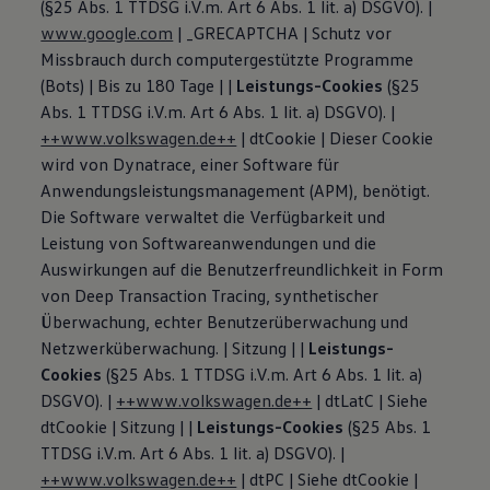
(§25 Abs. 1 TTDSG i.V.m. Art 6 Abs. 1 lit. a) DSGVO). |
www.google.com
| _GRECAPTCHA | Schutz vor
Missbrauch durch computergestützte Programme
(Bots) | Bis zu 180 Tage | |
Leistungs-Cookies
(§25
Abs. 1 TTDSG i.V.m. Art 6 Abs. 1 lit. a) DSGVO). |
++www.volkswagen.de++
| dtCookie | Dieser Cookie
wird von Dynatrace, einer Software für
Anwendungsleistungsmanagement (APM), benötigt.
Die Software verwaltet die Verfügbarkeit und
Leistung von Softwareanwendungen und die
Auswirkungen auf die Benutzerfreundlichkeit in Form
von Deep Transaction Tracing, synthetischer
Überwachung, echter Benutzerüberwachung und
Netzwerküberwachung. | Sitzung | |
Leistungs-
Cookies
(§25 Abs. 1 TTDSG i.V.m. Art 6 Abs. 1 lit. a)
DSGVO). |
++www.volkswagen.de++
| dtLatC | Siehe
dtCookie | Sitzung | |
Leistungs-Cookies
(§25 Abs. 1
TTDSG i.V.m. Art 6 Abs. 1 lit. a) DSGVO). |
++www.volkswagen.de++
| dtPC | Siehe dtCookie |