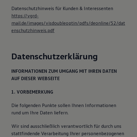
Magazin
Datenschutzhinweis für Kunden & Interessenten
Lifestyle
https://vgrd-
Transport
Familie
mail.de/images/visdoubleoptin/pdfs/deonline/52/dat
Elektromobilität
enschutzhinweis.pdf
Volkswagen R
Pannen- und Unfallhilfe
Volkswagen Kundenbetreuung
Datenschutzerklärung
INFORMATIONEN ZUM UMGANG MIT IHREN DATEN
AUF DIESER WEBSEITE
1. VORBEMERKUNG
Die folgenden Punkte sollen Ihnen Informationen
rund um Ihre Daten liefern.
Wir sind ausschließlich verantwortlich für durch uns
stattfindende Verarbeitung Ihrer personenbezogenen