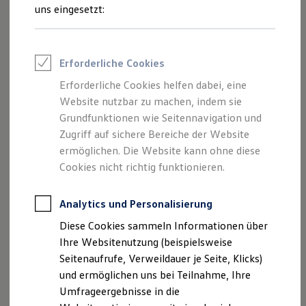
(Volkswagen Automobile Hamburg
Reifenpakete
uns eingesetzt:
GmbH) als verantwortlichen Anbieter
Leasing
Leasing-Angebote
von Inhalten und Angeboten, die auf
Gebrauchtwagen Leasing
dieser Website speziell aufgeführt sind.
Junge Gebrauchtwagen-Leasing
Erforderliche Cookies
Elektroauto Leasing
Kleinwagen-Leasing
Erforderliche Cookies helfen dabei, eine
Leasing ohne Anzahlung
Website nutzbar zu machen, indem sie
Finanzierung
Autokredit mit Schlussrate
Grundfunktionen wie Seitennavigation und
Impressum
Versicherungen und Garantien
Zugriff auf sichere Bereiche der Website
Kfz-Versicherung
ermöglichen. Die Website kann ohne diese
Datenschutzerklärung
Restschuldversicherungen
Garantien
Cookies nicht richtig funktionieren.
Wartungsverträge
Nutzung von Terminbuchung Online
Geschäftskunden
Professional Class bei Volkswagen
Analytics und Personalisierung
Großkunden
Diese Cookies sammeln Informationen über
Behörden
Impressum
Direktkunden
Ihre Websitenutzung (beispielsweise
Sonderfahrzeuge
Seitenaufrufe, Verweildauer je Seite, Klicks)
Anpfiff zum Gewinn
Diensteanbieter im Sinne des § 5 TMG ist:
und ermöglichen uns bei Teilnahme, Ihre
Elektromobilität
Elektroautos
Umfrageergebnisse in die
ID. Tutorials
Volkswagen Automobile Hamburg GmbH