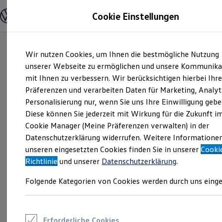
Modelle und Konfigurator
Cookie Einstellungen
Konfigurator
Modelle vergleichen
Konfiguration laden
Zum
Zum
Autosuche
Wir nutzen Cookies, um Ihnen die bestmögliche Nutzung
Hauptinhalt
Footer
Elektroautos
springen
springen
unserer Webseite zu ermöglichen und unsere Kommunika
ENERGY Sondermodelle
Nutzfahrzeuge
mit Ihnen zu verbessern. Wir berücksichtigen hierbei Ihr
SUV und CUV
Präferenzen und verarbeiten Daten für Marketing, Analyt
Familienautos
Personalisierung nur, wenn Sie uns Ihre Einwilligung gebe
Kombis
Kompaktwagen
Diese können Sie jederzeit mit Wirkung für die Zukunft i
Sportwagen
Cookie Manager (Meine Präferenzen verwalten) in der
Schnell verfügbare Fahrzeuge
Angebote und Produkte
Datenschutzerklärung widerrufen. Weitere Informatione
Aktuelle Angebote
unseren eingesetzten Cookies finden Sie in unserer
Cooki
E-Auto-Förderung
Richtlinie
und unserer
Datenschutzerklärung
.
Volkswagen Marktplatz
Die ENERGY Sondermodelle
Folgende Kategorien von Cookies werden durch uns einge
Junge Gebrauchtwagen und Gebrauchtwagen
Volkswagen Zertifizierte Gebrauchtwagen
Elektromobilität bei Gebrauchtwagen
Zubehör- und Serviceangebote
Saisonangebote
Erforderliche Cookies