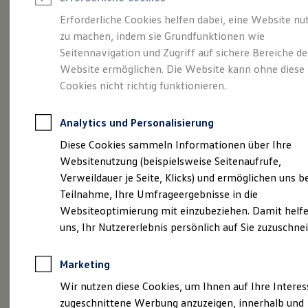
Reifenpakete
Leasing
Erforderliche Cookies helfen dabei, eine Website nu
Leasing-Angebote
zu machen, indem sie Grundfunktionen wie
Ihr Begleiter für Alltag
Gebrauchtwagen Leasing
Seitennavigation und Zugriff auf sichere Bereiche de
Junge Gebrauchtwagen-Leasing
Elektroauto Leasing
Website ermöglichen. Die Website kann ohne diese
und Freizeit.
Der T-
Kleinwagen-Leasing
Cookies nicht richtig funktionieren.
Leasing ohne Anzahlung
Cross.
Finanzierung
Autokredit mit Schlussrate
Analytics und Personalisierung
Versicherungen und Garantien
Kfz-Versicherung
Diese Cookies sammeln Informationen über Ihre
Restschuldversicherungen
Websitenutzung (beispielsweise Seitenaufrufe,
Garantien
Verweildauer je Seite, Klicks) und ermöglichen uns b
Wartungsverträge
Geschäftskunden
Teilnahme, Ihre Umfrageergebnisse in die
Professional Class bei Volkswagen
Websiteoptimierung mit einzubeziehen. Damit helfe
Großkunden
uns, Ihr Nutzererlebnis persönlich auf Sie zuzuschne
Behörden
Direktkunden
Sonderfahrzeuge
Marketing
Anpfiff zum Gewinn
Elektromobilität
(
Impressum & Rechtliches
)
Wir nutzen diese Cookies, um Ihnen auf Ihre Intere
Elektroautos
zugeschnittene Werbung anzuzeigen, innerhalb und
ID. Tutorials