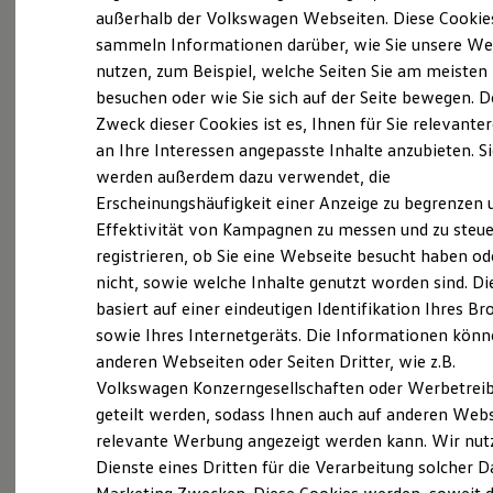
Elektrofahrzeugkonzepte
außerhalb der Volkswagen Webseiten. Diese Cookie
ID. EVERY1
sammeln Informationen darüber, wie Sie unsere We
Reichweite
nutzen, zum Beispiel, welche Seiten Sie am meisten
Reichweite der ID. Modelle
Reichweite im Winter
besuchen oder wie Sie sich auf der Seite bewegen. D
Probefahrt vereinbaren
Rekuperation
Zweck dieser Cookies ist es, Ihnen für Sie relevante
Laden
an Ihre Interessen angepasste Inhalte anzubieten. S
Laden unterwegs
Laden Zuhause
werden außerdem dazu verwendet, die
Ladestationen finden
Erscheinungshäufigkeit einer Anzeige zu begrenzen 
Ladezeitensimulator
Fahrzeugangebot anfordern
Effektivität von Kampagnen zu messen und zu steue
Batterie
Sicherheit
registrieren, ob Sie eine Webseite besucht haben od
Garantie und Lebensdauer
nicht, sowie welche Inhalte genutzt worden sind. Di
Nachhaltigkeit
basiert auf einer eindeutigen Identifikation Ihres B
Technologie
Kosten und Kauf
sowie Ihres Internetgeräts. Die Informationen kön
Servicetermin buchen
Verbrauchskosten
anderen Webseiten oder Seiten Dritter, wie z.B.
Kaufoptionen
Volkswagen Konzerngesellschaften oder Werbetrei
E-Auto-Förderung
Software und Konnektivität
geteilt werden, sodass Ihnen auch auf anderen Web
Die ID. Software 6
relevante Werbung angezeigt werden kann. Wir nut
ID. Software Versionen und Updates
Serviceanfrage stellen
Dienste eines Dritten für die Verarbeitung solcher D
Digitale Extras
Schnittstellen zu Ihrem ID.