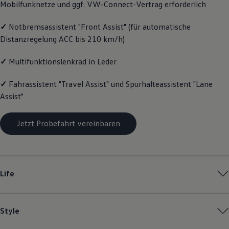
Mobilfunknetze und ggf. VW
-
Connect
-Vertrag erforderlich
Magazin
Lifestyle
✓
Notbremsassistent "Front Assist" (für automatische
Transport
Familie
Distanzregelung ACC bis 210 km/h)
Elektromobilität
Volkswagen R
✓
Multifunktionslenkrad in Leder
Pannen- und Unfallhilfe
Volkswagen Kundenbetreuung
✓
Fahrassistent "Travel Assist" und Spurhalteassistent "Lane
Assist"
Jetzt Probefahrt vereinbaren
Life
Style