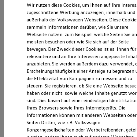
Elektrofahrzeugkonzepte
Wir nutzen diese Cookies, um Ihnen auf Ihre Intere
ID. EVERY1
zugeschnittene Werbung anzuzeigen, innerhalb und
Reichweite
außerhalb der Volkswagen Webseiten. Diese Cookie
Reichweite der ID. Modelle
Verantwortlich für die Inhalte auf dieser Seite ist die Volkswagen
Reichweite im Winter
Automobile Hamburg GmbH
(
Impressum & Rechtliches
)
sammeln Informationen darüber, wie Sie unsere
Rekuperation
Webseite nutzen, zum Beispiel, welche Seiten Sie a
Laden
meisten besuchen oder wie Sie sich auf der Seite
Laden unterwegs
Unsere 
Laden Zuhause
bewegen. Der Zweck dieser Cookies ist es, Ihnen für
Ladestationen finden
relevantere und an Ihre Interessen angepasste Inhal
Ladezeitensimulator
anzubieten. Sie werden außerdem dazu verwendet, d
Batterie
Wiesendamm 120, 22303 Hamburg
Sicherheit
Erscheinungshäufigkeit einer Anzeige zu begrenzen 
Garantie und Lebensdauer
die Effektivität von Kampagnen zu messen und zu
Nachhaltigkeit
Montag
-
Freitag
07:00
-
19:00
Uhr
steuern. Sie registrieren, ob Sie eine Webseite besuc
Technologie
Kosten und Kauf
Samstag
09:00
-
13:00
Uhr
haben oder nicht, sowie welche Inhalte genutzt wo
Verbrauchskosten
sind. Dies basiert auf einer eindeutigen Identifikatio
Sonntag
Geschlossen
Kaufoptionen
Ihres Browsers sowie Ihres Internetgeräts. Die
E-Auto-Förderung
Software und Konnektivität
Informationen können mit anderen Webseiten oder
info@volkswagen-hamburg.de
Die ID. Software 6
Seiten Dritter, wie z.B. Volkswagen
ID. Software Versionen und Updates
Konzerngesellschaften oder Werbetreibenden, getei
+49 40 2707980
Digitale Extras
Schnittstellen zu Ihrem ID.