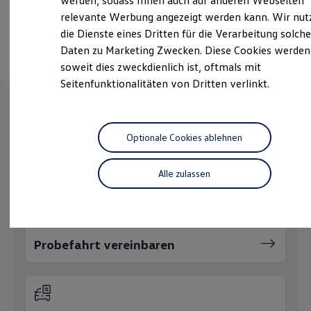
werden, sodass Ihnen auch auf anderen Webseiten
Hybridautos
relevante Werbung angezeigt werden kann. Wir nut
Marke und Erlebnis
Ansprechpartner
die Dienste eines Dritten für die Verarbeitung solche
Volkswagen R und R Experience
R-Modelle
Daten zu Marketing Zwecken. Diese Cookies werden
R Experience
soweit dies zweckdienlich ist, oftmals mit
Driving Experience
Seitenfunktionalitäten von Dritten verlinkt.
Volkswagen entdecken
Werkbesichtigung
Factory visit
Lifestyle Shop
Wie können wir
T-Roc Kollektion
Optionale Cookies ablehnen
Golf Kollektion
Ihnen weiterhelfen?
ID. Kollektion
Volkswagen Kollektion
Alle zulassen
R-Kollektion
GTI Kollektion
Fußball Drop
we drive football
#wedriveproud
Probefahrt vereinbaren
Besitzer und Service
myVolkswagen
Software Updates
Service und Ersatzteile
Inspektion und HU/AU
Reparaturen und Checks