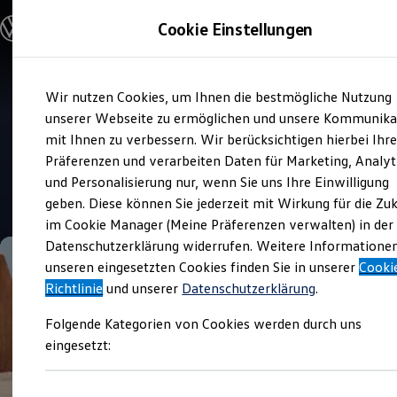
Modelle und Konfigurator
Cookie Einstellungen
Konfigurator
Modelle vergleichen
Konfiguration laden
Zum
Zum
Autosuche
Wir nutzen Cookies, um Ihnen die bestmögliche Nutzung
Hauptinhalt
Footer
Elektroautos
Verkauf und Service
springen
springen
unserer Webseite zu ermöglichen und unsere Kommunika
ENERGY Sondermodelle
Volkswagen Automobile
Nutzfahrzeuge
mit Ihnen zu verbessern. Wir berücksichtigen hierbei Ihr
SUV und CUV
Hamburg Wiesendamm
Präferenzen und verarbeiten Daten für Marketing, Analyt
Familienautos
und Personalisierung nur, wenn Sie uns Ihre Einwilligung
Kombis
4.7
|
593 Bewertungen
Kompaktwagen
geben. Diese können Sie jederzeit mit Wirkung für die Zu
Sportwagen
im Cookie Manager (Meine Präferenzen verwalten) in der
Schnell verfügbare Fahrzeuge
Angebote und Produkte
Datenschutzerklärung widerrufen. Weitere Informatione
Aktuelle Angebote
unseren eingesetzten Cookies finden Sie in unserer
Cooki
E-Auto-Förderung
Richtlinie
und unserer
Datenschutzerklärung
.
Volkswagen Marktplatz
Die ENERGY Sondermodelle
Folgende Kategorien von Cookies werden durch uns
Junge Gebrauchtwagen und Gebrauchtwagen
Volkswagen Zertifizierte Gebrauchtwagen
eingesetzt:
Elektromobilität bei Gebrauchtwagen
Zubehör- und Serviceangebote
Saisonangebote