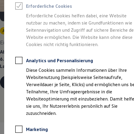
Reifenpakete
Erforderliche Cookies
Leasing
Leasing-Angebote
Erforderliche Cookies helfen dabei, eine Website
Gebrauchtwagen Leasing
nutzbar zu machen, indem sie Grundfunktionen wie
Junge Gebrauchtwagen-Leasing
Elektroauto Leasing
Seitennavigation und Zugriff auf sichere Bereiche de
Angebot gültig bis 30.09.2026
Kleinwagen-Leasing
Website ermöglichen. Die Website kann ohne diese
Leasing ohne Anzahlung
Eine Spur Extra.
Der neue vollelektrische ID. Polo.
Cookies nicht richtig funktionieren.
Finanzierung
Autokredit mit Schlussrate
Ab 48 mtl. Raten à 189,00 €
für Privatkunden finanzieren |
Versicherungen und Garantien
6.000,00 € Anzahlung | 17.640,99 € Schlussrate | 48 Monate
Analytics und Personalisierung
Kfz-Versicherung
Laufzeit | Jährliche Fahrleistung: 10.000 km
Restschuldversicherungen
Diese Cookies sammeln Informationen über Ihre
Garantien
Websitenutzung (beispielsweise Seitenaufrufe,
Wartungsverträge
Details ansehen
Geschäftskunden
Verweildauer je Seite, Klicks) und ermöglichen uns b
Professional Class bei Volkswagen
Teilnahme, Ihre Umfrageergebnisse in die
Großkunden
Websiteoptimierung mit einzubeziehen. Damit helf
Behörden
Direktkunden
sie uns, Ihr Nutzererlebnis persönlich auf Sie
Sonderfahrzeuge
zuzuschneiden.
Anpfiff zum Gewinn
Elektromobilität
Elektroautos
Marketing
ID. Tutorials