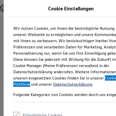
Modelle und Konfigurator
Cookie Einstellungen
Konfigurator
Modelle vergleichen
Konfiguration laden
Zum
Zum
Autosuche
Wir nutzen Cookies, um Ihnen die bestmögliche Nutzung
Hauptinhalt
Footer
Elektroautos
springen
springen
unserer Webseite zu ermöglichen und unsere Kommunika
ENERGY Sondermodelle
Nutzfahrzeuge
mit Ihnen zu verbessern. Wir berücksichtigen hierbei Ihr
SUV und CUV
Präferenzen und verarbeiten Daten für Marketing, Analyt
Familienautos
Personalisierung nur, wenn Sie uns Ihre Einwilligung gebe
Kombis
Kompaktwagen
Diese können Sie jederzeit mit Wirkung für die Zukunft i
Sportwagen
Cookie Manager (Meine Präferenzen verwalten) in der
Schnell verfügbare Fahrzeuge
Angebote und Produkte
Datenschutzerklärung widerrufen. Weitere Informatione
Aktuelle Angebote
unseren eingesetzten Cookies finden Sie in unserer
Cooki
E-Auto-Förderung
Richtlinie
und unserer
Datenschutzerklärung
.
Volkswagen Marktplatz
Die ENERGY Sondermodelle
Folgende Kategorien von Cookies werden durch uns einge
Junge Gebrauchtwagen und Gebrauchtwagen
Volkswagen Zertifizierte Gebrauchtwagen
Elektromobilität bei Gebrauchtwagen
Zubehör- und Serviceangebote
Saisonangebote
Erforderliche Cookies