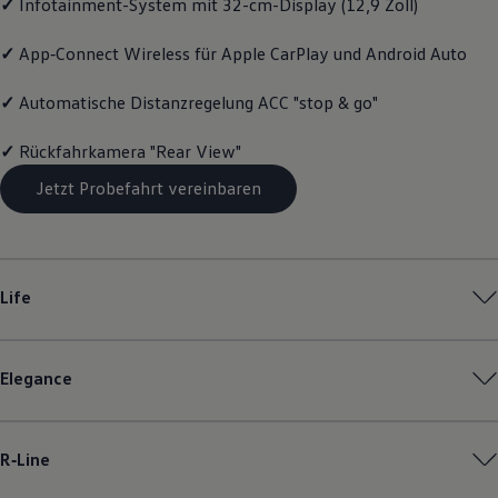
✓
Infotainment-System mit 32-cm-Display (12,9 Zoll)
Magazin
Lifestyle
✓
App‑Connect
Wireless für Apple
CarPlay
und
Android
Auto
Transport
Familie
Elektromobilität
✓
Automatische Distanzregelung ACC "stop & go"
Volkswagen R
Pannen- und Unfallhilfe
✓
Rückfahrkamera "Rear View"
Volkswagen Kundenbetreuung
Jetzt Probefahrt vereinbaren
Life
Elegance
R‑Line