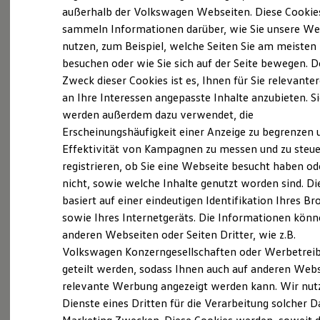
Elektrofahrzeugkonzepte
außerhalb der Volkswagen Webseiten. Diese Cookie
ID. EVERY1
sammeln Informationen darüber, wie Sie unsere We
Probefahrt vereinbaren
Reichweite
nutzen, zum Beispiel, welche Seiten Sie am meisten
Reichweite der ID. Modelle
Reichweite im Winter
besuchen oder wie Sie sich auf der Seite bewegen. D
Rekuperation
Zweck dieser Cookies ist es, Ihnen für Sie relevante
Laden
an Ihre Interessen angepasste Inhalte anzubieten. S
Laden unterwegs
Fahrzeugangebot anfordern
Laden Zuhause
werden außerdem dazu verwendet, die
Ladestationen finden
Erscheinungshäufigkeit einer Anzeige zu begrenzen 
Ladezeitensimulator
Effektivität von Kampagnen zu messen und zu steue
Batterie
Sicherheit
registrieren, ob Sie eine Webseite besucht haben od
Garantie und Lebensdauer
nicht, sowie welche Inhalte genutzt worden sind. Di
Nachhaltigkeit
Servicetermin buchen
basiert auf einer eindeutigen Identifikation Ihres B
Technologie
Kosten und Kauf
sowie Ihres Internetgeräts. Die Informationen kön
Verbrauchskosten
anderen Webseiten oder Seiten Dritter, wie z.B.
Kaufoptionen
Volkswagen Konzerngesellschaften oder Werbetrei
E-Auto-Förderung
Software und Konnektivität
Serviceanfrage stellen
geteilt werden, sodass Ihnen auch auf anderen Web
Die ID. Software 6
relevante Werbung angezeigt werden kann. Wir nut
ID. Software Versionen und Updates
Dienste eines Dritten für die Verarbeitung solcher D
Digitale Extras
Schnittstellen zu Ihrem ID.