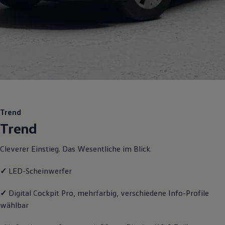
Motorenöl und Flüssigkeiten
Räder und Reifen
Pannen- und Unfallhilfe
Economy Service
Volkswagen Teile
Zubehör
Modellspezifisches Zubehör
Schutz und Pflege
Transport
Entertainment und Elektronik
Individualisieren
Wallbox und Ladekabel
Trend
Digitale Extras
Trend
Dienste für Ihr Modell finden
Volkswagen Apps, Login und Shop
Handy und Fahrzeug verbinden
Cleverer Einstieg. Das Wesentliche im Blick.
Updates für Software, Karten und Radio
Über Ihr Auto
Vorgängermodelle
✓
LED-Scheinwerfer
Kundeninformationen
Volkswagen Kundenbetreuung
✓
Digital Cockpit Pro, mehrfarbig, verschiedene Info-Profile
Warn- und Kontrollleuchten
wählbar
Assistenzsysteme
Digitale Betriebsanleitung
Live Beratung