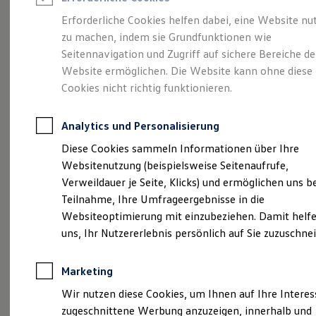
Reifenpakete
Leasing
Erforderliche Cookies helfen dabei, eine Website nu
Leasing-Angebote
zu machen, indem sie Grundfunktionen wie
Abenteuer Leben.
Der
Gebrauchtwagen Leasing
Seitennavigation und Zugriff auf sichere Bereiche de
Junge Gebrauchtwagen-Leasing
Elektroauto Leasing
Website ermöglichen. Die Website kann ohne diese
Tiguan.
Kleinwagen-Leasing
Cookies nicht richtig funktionieren.
Leasing ohne Anzahlung
Finanzierung
Autokredit mit Schlussrate
Analytics und Personalisierung
Versicherungen und Garantien
Kfz-Versicherung
Diese Cookies sammeln Informationen über Ihre
Restschuldversicherungen
Websitenutzung (beispielsweise Seitenaufrufe,
Garantien
Verweildauer je Seite, Klicks) und ermöglichen uns b
Wartungsverträge
Geschäftskunden
Teilnahme, Ihre Umfrageergebnisse in die
Professional Class bei Volkswagen
Websiteoptimierung mit einzubeziehen. Damit helfe
Großkunden
uns, Ihr Nutzererlebnis persönlich auf Sie zuzuschne
Behörden
Direktkunden
(
Impressum & Rechtliches
)
Sonderfahrzeuge
Marketing
Anpfiff zum Gewinn
Elektromobilität
Wir nutzen diese Cookies, um Ihnen auf Ihre Intere
Elektroautos
zugeschnittene Werbung anzuzeigen, innerhalb und
ID. Tutorials