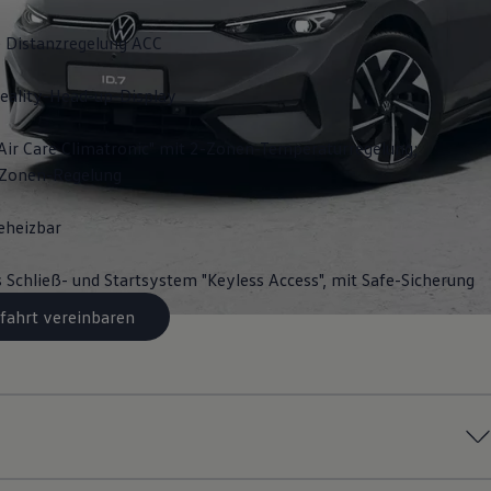
 Distanzregelung ACC
ality-Head-up-Display
Air Care Climatronic" mit 2-Zonen-Temperaturregelung;
3-Zonen-Regelung
eheizbar
s Schließ- und Startsystem "Keyless Access", mit Safe-Sicherung
fahrt vereinbaren