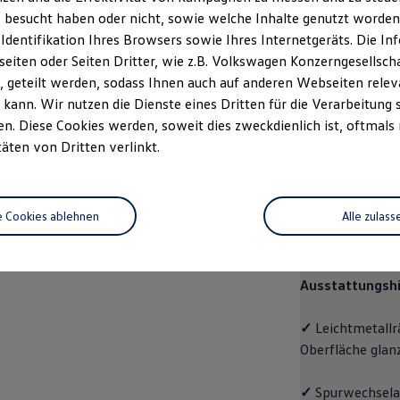
 besucht haben oder nicht, sowie welche Inhalte genutzt worden s
rzeugangebot
Servicetermin buchen
rdern
 Identifikation Ihres Browsers sowie Ihres Internetgeräts. Die 
iten oder Seiten Dritter, wie z.B. Volkswagen Konzerngesellsch
 geteilt werden, sodass Ihnen auch auf anderen Webseiten rel
kann. Wir nutzen die Dienste eines Dritten für die Verarbeitung 
. Diese Cookies werden, soweit dies zweckdienlich ist, oftmals
Pro
täten von Dritten verlinkt.
Pro
e Cookies ablehnen
Alle zulass
Der
ID.7 Tourer
Raumangebot und
Ausstattungshi
✓
Leichtmetallr
Oberfläche glan
✓
Spurwechselas