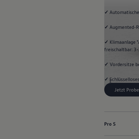
✓
Automatische
✓
Augmented-Re
✓
Klimaanlage "
freischaltbar: 
✓
Vordersitze b
✓
Schlüssellose
1
Jetzt Probe
Pro S