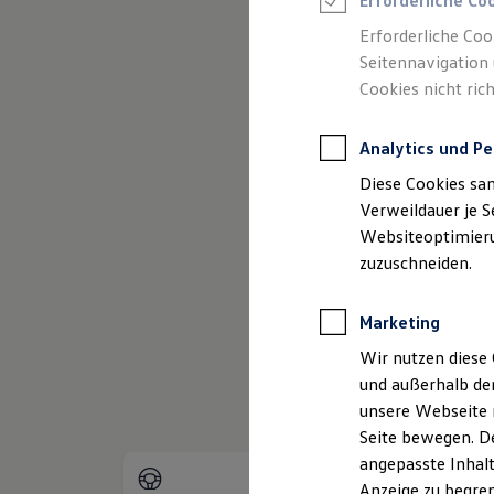
Erforderliche Co
Reifenpakete
(
Impressum & Rechtliches
Leasing
Erforderliche Coo
Leasing-Angebote
Seitennavigation 
Gebrauchtwagen Leasing
Cookies nicht rich
Junge Gebrauchtwagen-Leasing
Elektroauto Leasing
Kleinwagen-Leasing
Analytics und Pe
Leasing ohne Anzahlung
Finanzierung
Diese Cookies sa
Autokredit mit Schlussrate
Versicherungen und Garantien
Verweildauer je S
Kfz-Versicherung
Websiteoptimierun
Restschuldversicherungen
zuzuschneiden.
Garantien
Wartungsverträge
Geschäftskunden
Marketing
Professional Class bei Volkswagen
Großkunden
Wir nutzen diese 
Behörden
und außerhalb de
Direktkunden
Sonderfahrzeuge
unsere Webseite n
Anpfiff zum Gewinn
Seite bewegen. De
Elektromobilität
angepasste Inhalt
Elektroautos
ID. Tutorials
Anzeige zu begren