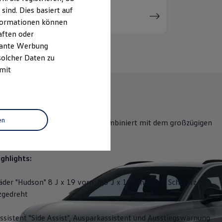
ind. Dies basiert auf
Serviceanfrage
stellen
Informationen können
aften oder
evante Werbung
solcher Daten zu
 mit
en
bietet eine hohe Reichweite, kombiniert mit dem großzügigen
 der Flexibilität eines Kombis.
ghlights:
äder "Hudson" 8 J x 19 vorn, 8,5 J x 19 hinten, in Schwarz,
zgedreht
sistent "Side Assist", Ausparkassistent und Ausstiegswarnung