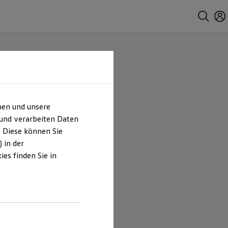
hen und unsere
 und verarbeiten Daten
. Diese können Sie
 in der
es finden Sie in