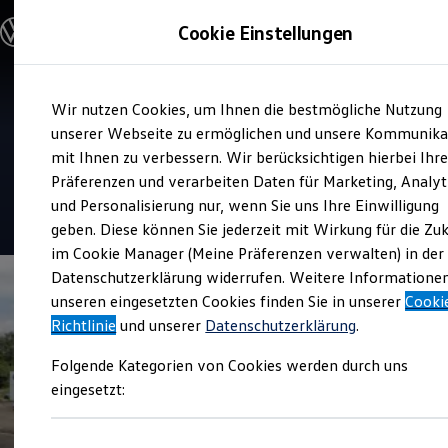
Modelle und Konfigurator
Cookie Einstellungen
Konfigurator
Modelle vergleichen
Konfiguration laden
Zum
Zum
Autosuche
Service
Wir nutzen Cookies, um Ihnen die bestmögliche Nutzung
Hauptinhalt
Footer
Elektroautos
Volkswagen Automobile
springen
springen
unserer Webseite zu ermöglichen und unsere Kommunika
ENERGY Sondermodelle
Nutzfahrzeuge
mit Ihnen zu verbessern. Wir berücksichtigen hierbei Ihr
Leipzig
SUV und CUV
Präferenzen und verarbeiten Daten für Marketing, Analyt
Familienautos
und Personalisierung nur, wenn Sie uns Ihre Einwilligung
Kombis
4.8
|
512 Bewertungen
Kompaktwagen
geben. Diese können Sie jederzeit mit Wirkung für die Zu
Sportwagen
im Cookie Manager (Meine Präferenzen verwalten) in der
Schnell verfügbare Fahrzeuge
Angebote und Produkte
Datenschutzerklärung widerrufen. Weitere Informatione
Aktuelle Angebote
unseren eingesetzten Cookies finden Sie in unserer
Cooki
E-Auto-Förderung
Richtlinie
und unserer
Datenschutzerklärung
.
Volkswagen Marktplatz
Die ENERGY Sondermodelle
Folgende Kategorien von Cookies werden durch uns
Junge Gebrauchtwagen und Gebrauchtwagen
Volkswagen Zertifizierte Gebrauchtwagen
eingesetzt:
Elektromobilität bei Gebrauchtwagen
Zubehör- und Serviceangebote
Saisonangebote