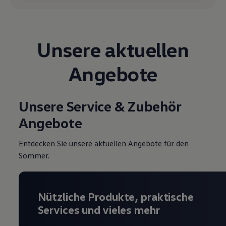
Magazin
Lifestyle
Transport
Familie
Unsere aktuellen
Elektromobilität
Volkswagen R
Pannen- und Unfallhilfe
Angebote
Volkswagen Kundenbetreuung
Unsere Service & Zubehör
Angebote
Entdecken Sie unsere aktuellen Angebote für den
Sommer.
Nützliche Produkte, praktische
Services und vieles mehr