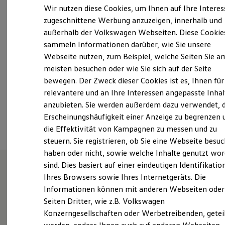
Montag
-
Freitag
06:30
-
19:00
Uhr
Elektrofahrzeugkonzepte
Wir nutzen diese Cookies, um Ihnen auf Ihre Intere
ID. EVERY1
Samstag
08:00
-
13:00
Uhr
zugeschnittene Werbung anzuzeigen, innerhalb und
Reichweite
Sonntag
Geschlossen
außerhalb der Volkswagen Webseiten. Diese Cookie
Reichweite der ID. Modelle
Reichweite im Winter
sammeln Informationen darüber, wie Sie unsere
Rekuperation
Webseite nutzen, zum Beispiel, welche Seiten Sie a
info@vw-al.de
Laden
meisten besuchen oder wie Sie sich auf der Seite
Laden unterwegs
Laden Zuhause
+49 341 25000700
bewegen. Der Zweck dieser Cookies ist es, Ihnen für
Ladestationen finden
relevantere und an Ihre Interessen angepasste Inhal
Ladezeitensimulator
anzubieten. Sie werden außerdem dazu verwendet, d
Batterie
Ansprechpartner
Sicherheit
Erscheinungshäufigkeit einer Anzeige zu begrenzen 
Garantie und Lebensdauer
die Effektivität von Kampagnen zu messen und zu
Nachhaltigkeit
steuern. Sie registrieren, ob Sie eine Webseite besuc
Technologie
Kosten und Kauf
haben oder nicht, sowie welche Inhalte genutzt wo
Verbrauchskosten
sind. Dies basiert auf einer eindeutigen Identifikatio
Kaufoptionen
Ihres Browsers sowie Ihres Internetgeräts. Die
E-Auto-Förderung
Herzlich willkommen bei
Software und Konnektivität
Informationen können mit anderen Webseiten oder
Die ID. Software 6
Volkswagen Automobile
Seiten Dritter, wie z.B. Volkswagen
ID. Software Versionen und Updates
Konzerngesellschaften oder Werbetreibenden, getei
Digitale Extras
Leipzig
Schnittstellen zu Ihrem ID.