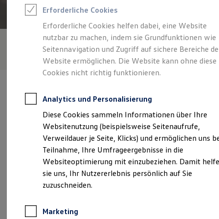
Reifenpakete
Erforderliche Cookies
Leasing
Leasing-Angebote
Erforderliche Cookies helfen dabei, eine Website
Gebrauchtwagen Leasing
nutzbar zu machen, indem sie Grundfunktionen wie
Junge Gebrauchtwagen-Leasing
Elektroauto Leasing
Seitennavigation und Zugriff auf sichere Bereiche de
Kleinwagen-Leasing
Website ermöglichen. Die Website kann ohne diese
Leasing ohne Anzahlung
Cookies nicht richtig funktionieren.
Finanzierung
Autokredit mit Schlussrate
Versicherungen und Garantien
Analytics und Personalisierung
Kfz-Versicherung
Restschuldversicherungen
Diese Cookies sammeln Informationen über Ihre
Garantien
Verantwortlich für die Inhalte auf dieser Seite ist die Volkswagen
Websitenutzung (beispielsweise Seitenaufrufe,
Wartungsverträge
Automobile Leipzig GmbH
(
Impressum & Rechtliches
)
Geschäftskunden
Verweildauer je Seite, Klicks) und ermöglichen uns b
Professional Class bei Volkswagen
Teilnahme, Ihre Umfrageergebnisse in die
Großkunden
Websiteoptimierung mit einzubeziehen. Damit helf
Behörden
Unsere 
Direktkunden
sie uns, Ihr Nutzererlebnis persönlich auf Sie
Sonderfahrzeuge
zuzuschneiden.
Anpfiff zum Gewinn
Elektromobilität
Torgauer Straße 331, 04347 Leipzig
Elektroautos
Marketing
ID. Tutorials